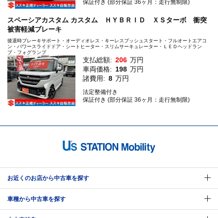
保証付き (部分保証 36ヶ月：走行無制限)
スペーシアカスタム カスタム ＨＹＢＲＩＤ ＸＳターボ 衝突
被害軽減ブレーキ
後退時ブレーキサポート・オーディオレス・キーレスプッシュスタート・フルオートエアコ
ン・パワースライドドア・シートヒーター・スリムサーキュレーター・ＬＥＤヘッドラン
プ・フォグランプ
支払総額:
206
万円
車両価格:
198
万円
諸費用:
8
万円
法定整備付き
保証付き (部分保証 36ヶ月：走行無制限)
お近くのお店から中古車を探す
車種から中古車を探す