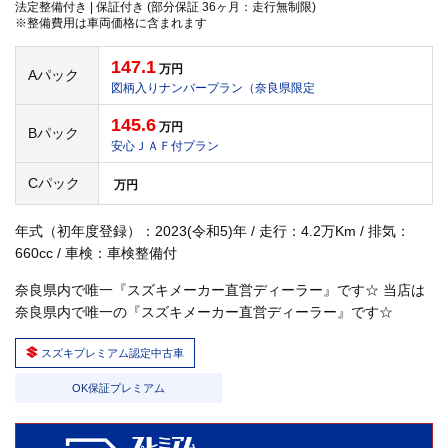
法定整備付き | 保証付き (部分保証 36ヶ月：走行無制限)
※整備費用は車両価格に含まれます
147.1
万円
Aパック
図柄入りナンバープラン（奈良県限定
145.6
万円
Bパック
安心ＪＡＦ付プラン
Cパック
万円
年式（初年度登録）：2023(令和5)年 / 走行：4.2万Km / 排気：
660cc / 車検：車検整備付
奈良県内で唯一『スズキメーカー直営ディーラー』です☆ 当店は
奈良県内で唯一の『スズキメーカー直営ディーラー』です☆
スズキプレミアム認定中古車
OK保証プレミアム