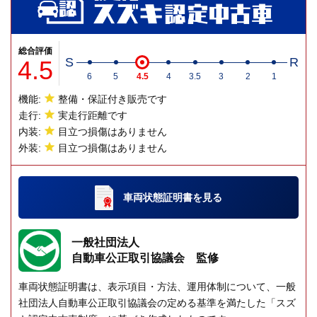
総合評価
4.5
S
R
6
5
4.5
4
3.5
3
2
1
機能:
整備・保証付き販売です
走行:
実走行距離です
内装:
目立つ損傷はありません
外装:
目立つ損傷はありません
車両状態証明書
を見る
一般社団法人
自動車公正取引協議会 監修
車両状態証明書は、表示項目・方法、運用体制について、一般
社団法人自動車公正取引協議会の定める基準を満たした「スズ