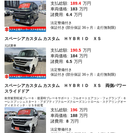
支払総額:
189.4
万円
車両価格:
183
万円
諸費用:
6.4
万円
法定整備付き
保証付き (部分保証 36ヶ月：走行無制限)
スペーシアカスタム カスタム ＨＹＢＲＩＤ ＸＳ
元試乗車
支払総額:
190.5
万円
車両価格:
184
万円
諸費用:
6.5
万円
法定整備付き
保証付き (部分保証 36ヶ月：走行無制限)
スペーシアカスタム カスタム ＨＹＢＲＩＤ ＸＳ 両側パワー
スライドドア
衝突被害軽減ブレーキ・後退時ブレーキサポート・フルオートエアコン・フォグランプ・キ
ーレスプッシュスタート・アダプティブクルーズクルーズコントロール・ステアリングオー
ディオスイッチ・ＵＳＢ給電
支払総額:
196
万円
車両価格:
188
万円
諸費用:
8
万円
法定整備付き