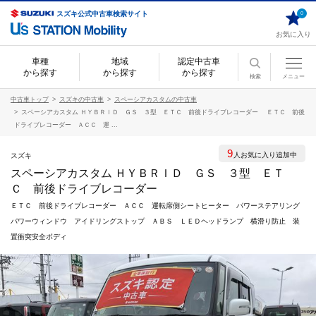
スズキ公式中古車検索サイト
0
お気に入り
車種
地域
認定中古車
から探す
から探す
から探す
検索
メニュー
中古車トップ
スズキの中古車
スペーシアカスタムの中古車
スペーシアカスタム ＨＹＢＲＩＤ ＧＳ ３型 ＥＴＣ 前後ドライブレコーダー ＥＴＣ 前後
ドライブレコーダー ＡＣＣ 運 ...
9
人お気に入り追加中
スズキ
スペーシアカスタム ＨＹＢＲＩＤ ＧＳ ３型 ＥＴ
Ｃ 前後ドライブレコーダー
ＥＴＣ 前後ドライブレコーダー ＡＣＣ 運転席側シートヒーター パワーステアリング
パワーウィンドウ アイドリングストップ ＡＢＳ ＬＥＤヘッドランプ 横滑り防止 装
置衝突安全ボディ