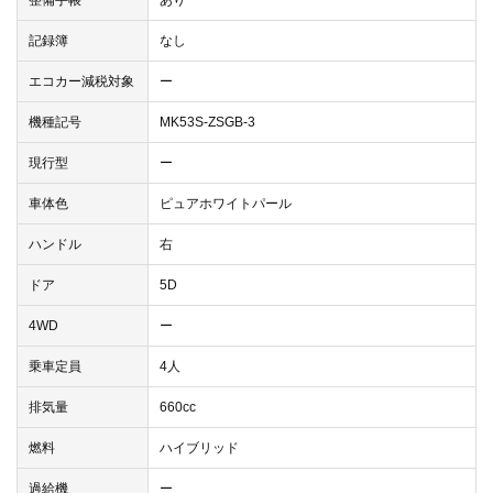
整備手帳
あり
記録簿
なし
エコカー減税対象
ー
機種記号
MK53S-ZSGB-3
現行型
ー
車体色
ピュアホワイトパール
ハンドル
右
ドア
5D
4WD
ー
乗車定員
4人
排気量
660cc
燃料
ハイブリッド
過給機
ー