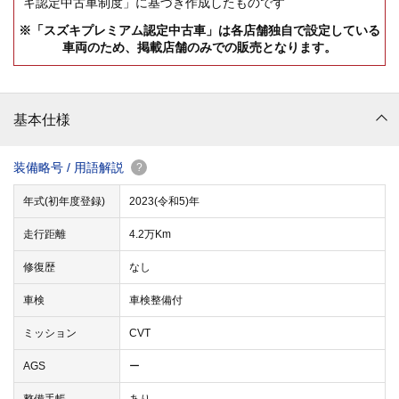
キ認定中古車制度」に基づき作成したものです
※「スズキプレミアム認定中古車」は各店舗独自で設定している
車両のため、掲載店舗のみでの販売となります。
基本仕様
装備略号 / 用語解説
?
年式(初年度登録)
2023(令和5)年
走行距離
4.2万Km
修復歴
なし
車検
車検整備付
ミッション
CVT
AGS
ー