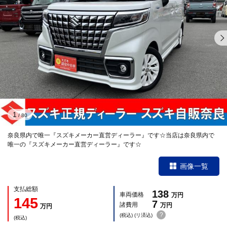
1
/
80
奈良県内で唯一『スズキメーカー直営ディーラー』です☆当店は奈良県内で
唯一の『スズキメーカー直営ディーラー』です☆
画像一覧
支払総額
138
車両価格
万円
145
7
諸費用
万円
万円
?
(税込) (リ済込)
(税込)