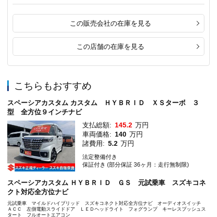
この販売会社の在庫を見る
この店舗の在庫を見る
こちらもおすすめ
スペーシアカスタム カスタム ＨＹＢＲＩＤ ＸＳターボ ３
型 全方位９インチナビ
支払総額:
145.2
万円
車両価格:
140
万円
諸費用:
5.2
万円
法定整備付き
保証付き (部分保証 36ヶ月：走行無制限)
スペーシアカスタム ＨＹＢＲＩＤ ＧＳ 元試乗車 スズキコネ
クト対応全方位ナビ
元試乗車 マイルドハイブリッド スズキコネクト対応全方位ナビ オーディオスイッチ
ＡＣＣ 左側電動スライドドア ＬＥＤヘッドライト フォグランプ キーレスプッシュス
タート フルオートエアコン