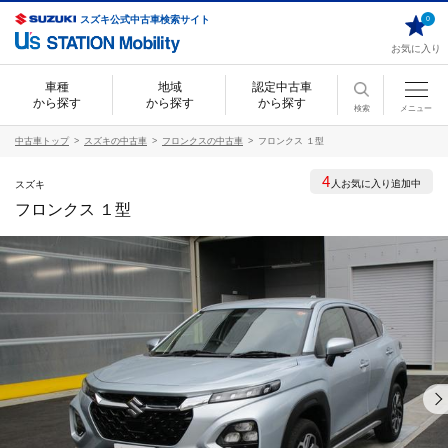
スズキ公式中古車検索サイト
0
お気に入り
車種
地域
認定中古車
から探す
から探す
から探す
検索
メニュー
中古車トップ
スズキの中古車
フロンクスの中古車
フロンクス １型
4
人お気に入り追加中
スズキ
フロンクス １型