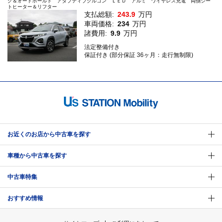
グ＆オートホールド アダプティブクルコン ＬＥＤ アルミ ワイヤレス充電 両側シー
トヒーター＆リフター
支払総額:
243.9
万円
車両価格:
234
万円
諸費用:
9.9
万円
法定整備付き
保証付き (部分保証 36ヶ月：走行無制限)
お近くのお店から中古車を探す
車種から中古車を探す
中古車特集
おすすめ情報