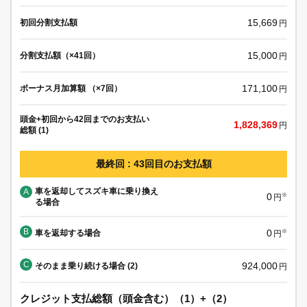
15,669
初回分割支払額
円
15,000
分割支払額（×41回）
円
171,100
ボーナス月加算額 （×7回）
円
頭金+初回から42回までのお支払い
1,828,369
円
総額 (1)
最終回 : 43回目のお支払額
車を返却してスズキ車に乗り換え
A
0
※
円
る場合
B
0
車を返却する場合
※
円
C
924,000
そのまま乗り続ける場合 (2)
円
クレジット支払総額（頭金含む）（1）+（2）