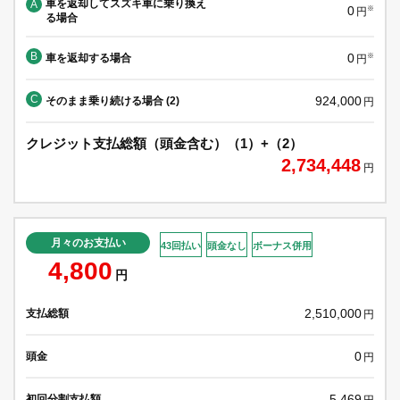
車を返却してスズキ車に乗り換え
A
0
※
円
る場合
B
0
車を返却する場合
※
円
C
924,000
そのまま乗り続ける場合 (2)
円
クレジット支払総額（頭金含む）（1）+（2）
2,734,448
円
月々のお支払い
43回払い
頭金なし
ボーナス併用
4,800
円
2,510,000
支払総額
円
0
頭金
円
5,469
初回分割支払額
円