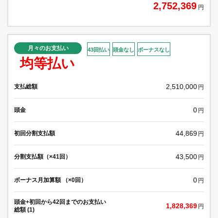
2,752,369
円
月々のお支払い
43回払い
頭金なし
ボーナスなし
均等払い
2,510,000
支払総額
円
0
頭金
円
44,869
初回分割支払額
円
43,500
分割支払額（×41回）
円
0
ボーナス月加算額 （×0回）
円
頭金+初回から42回までのお支払い
1,828,369
円
総額 (1)