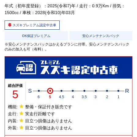
年式（初年度登録）：2025(令和7)年 / 走行：0.9万Km / 排気：
1500cc / 車検：2028(令和10)年03月
スズキプレミアム認定中古車
OK保証プレミアム
安心メンテナンスパック
※安心メンテナンスパックはかえるプランに付帯。安心メンテナンスパック
のみの加入も可（有料）。
総合評価
5
S
R
6
5
4.5
4
3.5
3
2
1
機能:
整備・保証付き販売です
走行:
実走行距離です
内装:
目立つ損傷はありません
外装:
目立つ損傷はありません