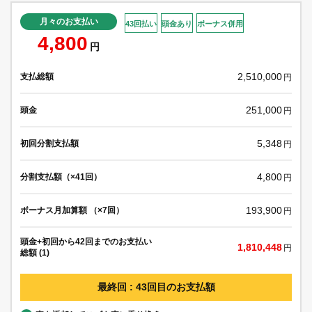
月々のお支払い
43回払い
頭金あり
ボーナス併用
4,800
円
2,510,000
支払総額
円
251,000
頭金
円
5,348
初回分割支払額
円
4,800
分割支払額（×41回）
円
193,900
ボーナス月加算額 （×7回）
円
頭金+初回から42回までのお支払い
1,810,448
円
総額 (1)
最終回 : 43回目のお支払額