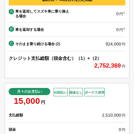
車を返却してスズキ車に乗り換え
A
0
※
円
る場合
B
0
車を返却する場合
※
円
C
924,000
そのまま乗り続ける場合 (2)
円
クレジット支払総額（頭金含む）（1）+（2）
2,752,369
円
月々のお支払い
43回払い
頭金なし
ボーナス併用
15,000
円
2,510,000
支払総額
円
0
頭金
円