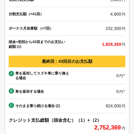
4,800
分割支払額（×41回）
円
232,300
ボーナス月加算額 （×7回）
円
頭金+初回から42回までのお支払い
1,828,369
円
総額 (1)
最終回 : 43回目のお支払額
車を返却してスズキ車に乗り換え
A
0
※
円
る場合
B
0
車を返却する場合
※
円
C
924,000
そのまま乗り続ける場合 (2)
円
クレジット支払総額（頭金含む）（1）+（2）
2,752,369
円