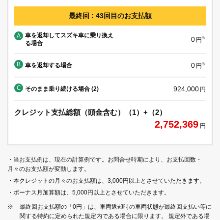
最終回 : 43回目のお支払額
車を返却してスズキ車に乗り換え
A
0
※
円
る場合
B
0
車を返却する場合
※
円
C
924,000
そのまま乗り続ける場合 (2)
円
クレジット支払総額（頭金含む）（1）+（2）
2,752,369
円
・当お支払例は、現在の計算例です。お問合せ時期により、お支払回数・
月々のお支払額が変動します。
・本クレジットの月々のお支払額は、3,000円以上とさせていただきます。
・ボーナス月加算額は、5,000円以上とさせていただきます。
※
最終回お支払額の「0円」は、車両返却時の車両状態が最終回支払い等に
関する特約に定められた規定内である場合に限ります。 規定外である場