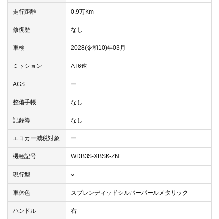
走行距離
0.9万Km
修復歴
なし
車検
2028(令和10)年03月
ミッション
AT6速
AGS
ー
整備手帳
なし
記録簿
なし
エコカー減税対象
ー
機種記号
WDB3S-XBSK-ZN
現行型
○
車体色
スプレンディッドシルバーパールメタリック
ハンドル
右