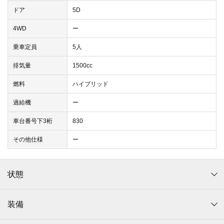
ドア
5D
4WD
ー
乗車定員
5人
排気量
1500cc
燃料
ハイブリッド
過給機
ー
車台番号下3桁
830
その他仕様
ー
状態
装備