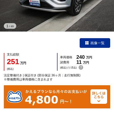
1
/
49
画像一覧
支払総額
240
車両価格
万円
251
11
諸費用
万円
万円
?
(税込) (リ済込)
(税込)
法定整備付き | 保証付き (部分保証 36ヶ月：走行無制限)
※整備費用は車両価格に含まれます