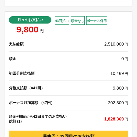
月々のお支払い
43回払い
頭金なし
ボーナス併用
9,800
円
2,510,000
支払総額
円
0
頭金
円
10,469
初回分割支払額
円
9,800
分割支払額（×41回）
円
202,300
ボーナス月加算額 （×7回）
円
頭金+初回から42回までのお支払い
1,828,369
円
総額 (1)
最終回 : 43回目のお支払額