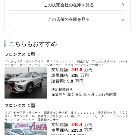
この販売会社の在庫を見る
この店舗の在庫を見る
こちらもおすすめ
フロンクス １型
バックカメラ オートライト Ｂｌｕｅｔｏｏｔｈ 純正ナビ プッシュスタート シート
ヒーター オートエアコン ワンオーナー スズキセーフティーサポート
支払総額:
247.8
万円
車両価格:
238
万円
諸費用:
9.8
万円
法定整備付き
保証付き (部分保証 36ヶ月：走行無制限)
フロンクス １型
スズキセーフティサポート 純正９インチナビ Ｂｌｕｅｔｏｏｔｈ全方位カメラ ＡＣＣ
クルーズコントロール 本革ステアリング パドルシフト シートヒーター ＬＥＤヘッド
ライト スマートキー 障害物センサー
支払総額:
240.4
万円
車両価格:
229.9
万円