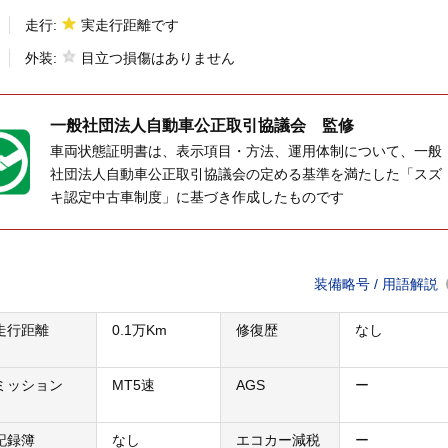
走行:
実走行距離です
外装:
目立つ損傷はありません
一般社団法人
自動車公正取引協議会 監修
車両状態証明書は、表示項目・方法、運用体制について、一般
社団法人自動車公正取引協議会の定める基準を満たした「スズ
キ認定中古車制度」に基づき作成したものです
装備略号 / 用語解説
走行距離
0.1万Km
修復歴
なし
ミッション
MT5速
AGS
ー
記録簿
なし
エコカー減税
ー