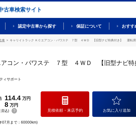
中古車検索サイト
認定中古車から探す
保証について
おすす
古車
キャリイトラック ＫＣエアコン・パワステ ７型 ４ＷＤ 【旧型ナビ特典付き】 運転席助
エアコン・パワステ ７型 ４ＷＤ 【旧型ナビ特
ティサポート
114.4
格
万円
8
万円
見積依頼・来店予約
お気に入り追加
(リ済込)
?
年07月まで：60000km)