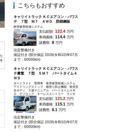
こちらもおすすめ
キャリイトラック ＫＣエアコン・パワス
テ ７型 ＭＴ ４ＷＤ 防錆鋼板
衝突被害軽減システム
122.4
支払総額:
万円
弊社は西日本８拠点の広域ネットワーク。豊富な在庫からお客様にピッタリの１
114.4
車両価格:
万円
で、安心してお買い求めください（＾＿＾）
8
諸費用:
万円
法定整備付き
保証付き (部分保証 2028(令和10)年07月
の
まで：60000km)
0件
キャリイトラック ＫＣエアコン・パワス
テ農繁 ７型 ５ＭＴ パートタイム４
ＷＤ
オートライト 禁煙車 衝突被害軽減システム
アイドリングストップ 横滑り防止機能 衝突安
全ボディ ５速マニュアル パートタイム４Ｗ
Ｄ デフロック キーレスエントリー ラジオ
121.2
支払総額:
万円
115.1
車両価格:
万円
6.1
諸費用:
万円
法定整備付き
保証付き (部分保証 2028(令和10)年07月
まで：60000km)