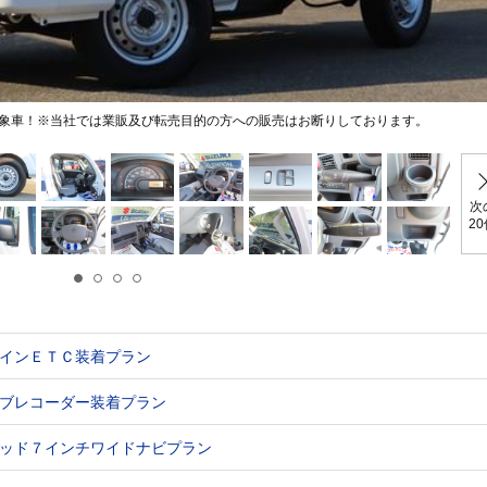
象車！※当社では業販及び転売目的の方への販売はお断りしております。
次
2
インＥＴＣ装着プラン
ブレコーダー装着プラン
ッド７インチワイドナビプラン