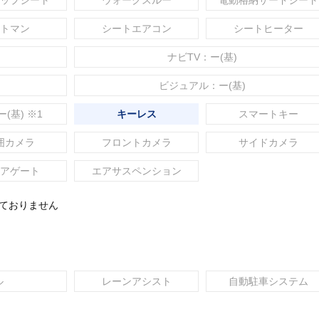
ップシート
ウォークスルー
電動格納サードシート
トマン
シートエアコン
シートヒーター
ナビTV：ー(基)
ビジュアル：ー(基)
ー(基) ※1
キーレス
スマートキー
囲カメラ
フロントカメラ
サイドカメラ
アゲート
エアサスペンション
れておりません
ル
レーンアシスト
自動駐車システム