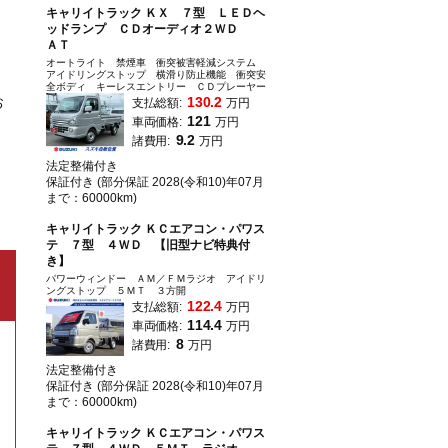
キャリイトラック ＫＸ ７型 ＬＥＤヘ
ッドランプ ＣＤオーディオ２ＷＤ
ＡＴ
オートライト 禁煙車 衝突被害軽減システム
アイドリングストップ 横滑り防止機能 衝突安
全ボディ キーレスエントリー ＣＤプレーヤー
お
130.2
支払総額:
万円
121
車両価格:
万円
9.2
諸費用:
万円
法定整備付き
保証付き (部分保証 2028(令和10)年07月
まで：60000km)
キャリイトラック ＫＣエアコン・パワス
テ ７型 ４ＷＤ 【旧型ナビ特典付
き】
パワーウィンドー ＡＭ／ＦＭラジオ アイドリ
ングストップ ５ＭＴ ３方開
122.4
支払総額:
万円
114.4
車両価格:
万円
8
諸費用:
万円
法定整備付き
保証付き (部分保証 2028(令和10)年07月
まで：60000km)
キャリイトラック ＫＣエアコン・パワス