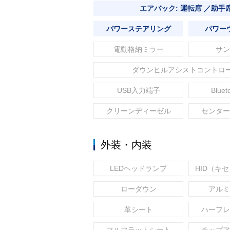
エアバック: 運転席 ／助手
パワーステアリング
パワー
電動格納ミラー
サン
ダウンヒルアシストコントロ
USB入力端子
Blue
クリーンディーゼル
センター
外装・内装
LEDヘッドランプ
HID（キ
ローダウン
アルミ
革シート
ハーフレ