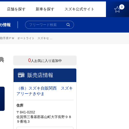
0
店舗を探す
新車を探す
スズキ公式サイト
め情報
手席ＰＷ オートライト スズキセ ...
典
0
人お気に入り追加中
販売店情報
（株）スズキ自販関西 スズキ
アリーナきやま
住所
〒841-0202
佐賀県三養基郡基山町大字長野９８
９番地３