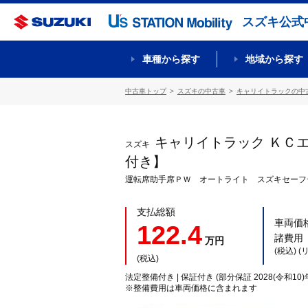
スズキ公式
車種から探す
地域から探す
中古車トップ
スズキの中古車
キャリイトラックの中
キャリイトラック ＫＣ
スズキ
付き】
運転席助手席ＰＷ オートライト スズキセーフ
支払総額
車両価
122.4
諸費用
万円
(税込) 
(税込)
法定整備付き | 保証付き (部分保証 2028(令和10)
※整備費用は車両価格に含まれます