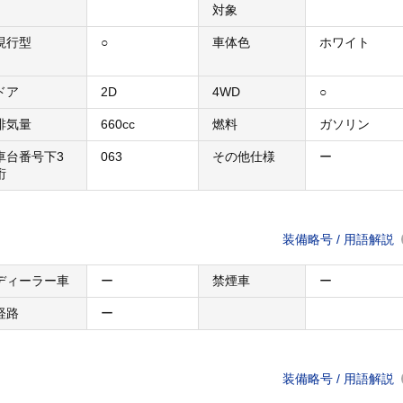
対象
現行型
○
車体色
ホワイト
ドア
2D
4WD
○
排気量
660cc
燃料
ガソリン
車台番号下3
063
その他仕様
ー
桁
装備略号 / 用語解説
ディーラー車
ー
禁煙車
ー
経路
ー
装備略号 / 用語解説