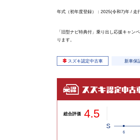
年式（初年度登録）：2025(令和7)年 / 走行：0
「旧型ナビ特典付」乗り出し応援キャンペ
ります。
スズキ認定中古車
新車保
4.5
総合評価
S
6