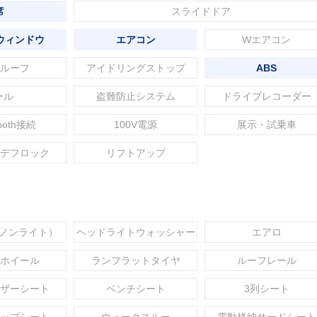
席
スライドドア
ウィンドウ
エアコン
Wエアコン
ルーフ
アイドリングストップ
ABS
ール
盗難防止システム
ドライブレコーダー
tooth接続
100V電源
展示・試乗車
デフロック
リフトアップ
セノンライト）
ヘッドライトウォッシャー
エアロ
ホイール
ランフラットタイヤ
ルーフレール
ザーシート
ベンチシート
3列シート