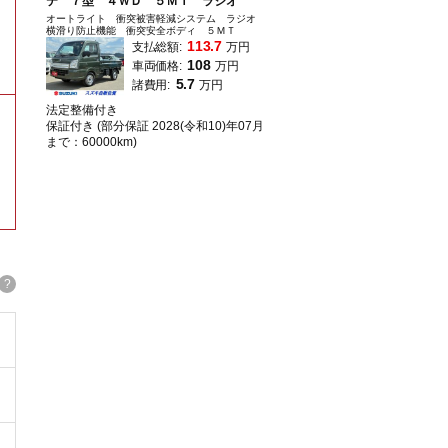
テ ７型 ４ＷＤ ５ＭＴ ラジオ
オートライト 衝突被害軽減システム ラジオ
横滑り防止機能 衝突安全ボディ ５ＭＴ
113.7
支払総額:
万円
108
車両価格:
万円
5.7
諸費用:
万円
法定整備付き
保証付き (部分保証 2028(令和10)年07月
まで：60000km)
?