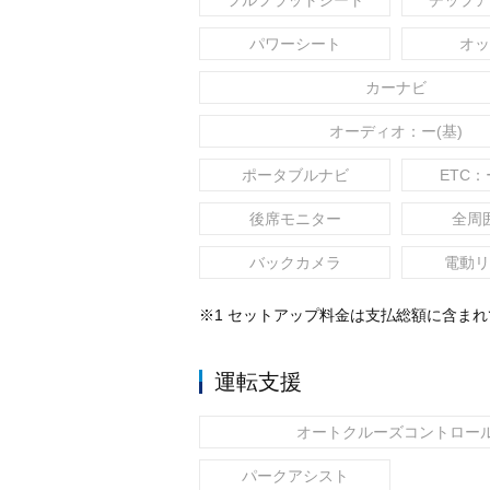
フルフラットシート
チップア
パワーシート
オッ
カーナビ
オーディオ：ー(基)
ポータブルナビ
ETC：
後席モニター
全周
バックカメラ
電動リ
※1 セットアップ料金は支払総額に含ま
運転支援
オートクルーズコントロー
パークアシスト