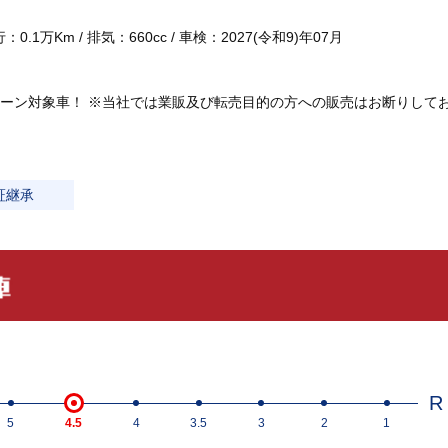
.1万Km / 排気：660cc / 車検：2027(令和9)年07月
ーン対象車！ ※当社では業販及び転売目的の方への販売はお断りして
証継承
R
5
4.5
4
3.5
3
2
1