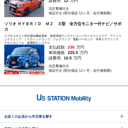
諸費用:
12
万円
法定整備付き
保証付き (部分保証 12ヶ月：走行無制限)
ソリオ ＨＹＢＲＩＤ ＭＺ ３型 全方位モニター付ナビ／サポ
カ
スズキコネクト対応通信機装着車 後席両側ワンアクションパワースライドドア アイドリ
ングストップ ＬＥＤヘッドランプ・フォグランプ 電動パーキング 本革ステアリング
アルミホイール 盗難防止システム
支払総額:
236
万円
車両価格:
225.5
万円
諸費用:
10.5
万円
法定整備付き
保証付き (部分保証 12ヶ月：走行無制限)
お近くのお店から中古車を探す