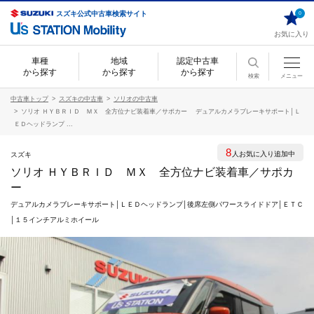
スズキ公式中古車検索サイト
0
お気に入り
車種
地域
認定中古車
から探す
から探す
から探す
検索
メニュー
中古車トップ
スズキの中古車
ソリオの中古車
ソリオ ＨＹＢＲＩＤ ＭＸ 全方位ナビ装着車／サポカー デュアルカメラブレーキサポート│Ｌ
ＥＤヘッドランプ ...
8
人お気に入り追加中
スズキ
ソリオ ＨＹＢＲＩＤ ＭＸ 全方位ナビ装着車／サポカ
ー
デュアルカメラブレーキサポート│ＬＥＤヘッドランプ│後席左側パワースライドドア│ＥＴＣ
│１５インチアルミホイール