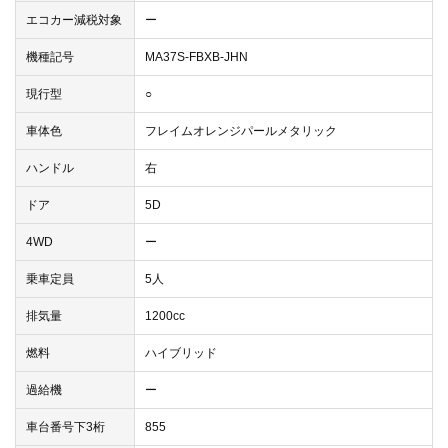
エコカー減税対象
ー
機種記号
MA37S-FBXB-JHN
現行型
○
車体色
フレイムオレンジパールメタリック
ハンドル
右
ドア
5D
4WD
ー
乗車定員
5人
排気量
1200cc
燃料
ハイブリッド
過給機
ー
車台番号下3桁
855