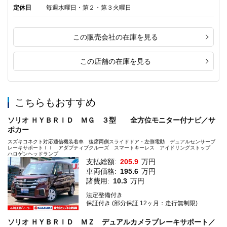
定休日
毎週水曜日・第２・第３火曜日
この販売会社の在庫を見る
この店舗の在庫を見る
こちらもおすすめ
ソリオ ＨＹＢＲＩＤ ＭＧ ３型 全方位モニター付ナビ／サ
ポカー
スズキコネクト対応通信機装着車 後席両側スライドドア・左側電動 デュアルセンサーブ
レーキサポートＩＩ アダプティブクルーズ スマートキーレス アイドリングストップ
ハロゲンヘッドランプ
支払総額:
205.9
万円
車両価格:
195.6
万円
諸費用:
10.3
万円
法定整備付き
保証付き (部分保証 12ヶ月：走行無制限)
ソリオ ＨＹＢＲＩＤ ＭＺ デュアルカメラブレーキサポート／