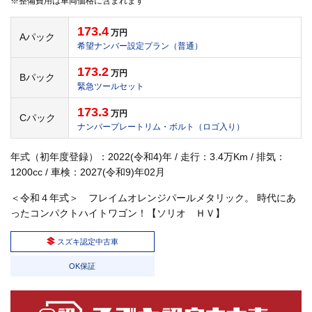
※整備費用は車両価格に含まれます
173.4
万円
Aパック
希望ナンバー設定プラン（普通）
173.2
万円
Bパック
緊急ツールセット
173.3
万円
Cパック
ナンバープレートリム・ボルト（ロゴ入り）
年式（初年度登録）：2022(令和4)年 / 走行：3.4万Km / 排気：
1200cc / 車検：2027(令和9)年02月
＜令和４年式＞ フレイムオレンジパールメタリック。 時代にあ
ったコンパクトハイトワゴン！【ソリオ ＨＶ】
スズキ認定中古車
OK保証