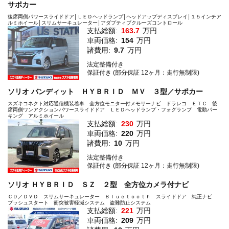
サポカー
後席両側パワースライドドア│ＬＥＤヘッドランプ│ヘッドアップディスプレイ│１５インチア
ルミホイール│スリムサーキュレーター│アダプティブクルーズコントロール
支払総額:
163.7
万円
車両価格:
154
万円
諸費用:
9.7
万円
法定整備付き
保証付き (部分保証 12ヶ月：走行無制限)
ソリオ バンディット ＨＹＢＲＩＤ ＭＶ ３型／サポカー
スズキコネクト対応通信機装着車 全方位モニター付メモリーナビ ドラレコ ＥＴＣ 後
席両側ワンアクションパワースライドドア ＬＥＤヘッドランプ・フォグランプ 電動パー
キング アルミホイール
支払総額:
230
万円
車両価格:
220
万円
諸費用:
10
万円
法定整備付き
保証付き (部分保証 12ヶ月：走行無制限)
ソリオ ＨＹＢＲＩＤ ＳＺ ２型 全方位カメラ付ナビ
ＣＤ／ＤＶＤ スリムサーキュレーター Ｂｌｕｅｔｏｏｔｈ スライドドア 純正ナビ
プッシュスタート 衝突被害軽減システム 盗難防止システム
支払総額:
221
万円
車両価格:
209
万円