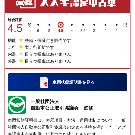
総合評価
4.5
S
R
6
5
4.5
4
3.5
3
2
1
機能:
整備・保証付き販売です
走行:
実走行距離です
内装:
目立つ損傷はありません
外装:
目立つ損傷はありません
車両状態証明書
を見る
一般社団法人
自動車公正取引協議会 監修
車両状態証明書は、表示項目・方法、運用体制について、一般
社団法人自動車公正取引協議会の定める基準を満たした「スズ
キ認定中古車制度」に基づき作成したものです