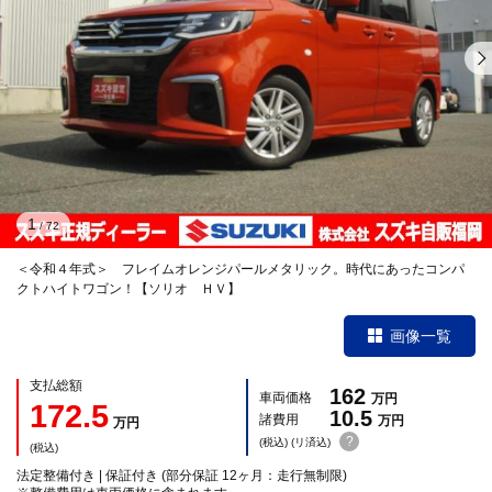
1
/
72
＜令和４年式＞ フレイムオレンジパールメタリック。時代にあったコンパ
クトハイトワゴン！【ソリオ ＨＶ】
画像一覧
支払総額
162
車両価格
万円
172.5
10.5
諸費用
万円
万円
?
(税込) (リ済込)
(税込)
法定整備付き | 保証付き (部分保証 12ヶ月：走行無制限)