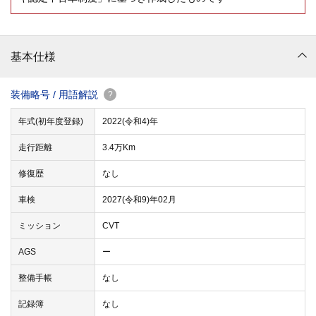
基本仕様
装備略号 / 用語解説
?
年式(初年度登録)
2022(令和4)年
走行距離
3.4万Km
修復歴
なし
車検
2027(令和9)年02月
ミッション
CVT
AGS
ー
整備手帳
なし
記録簿
なし