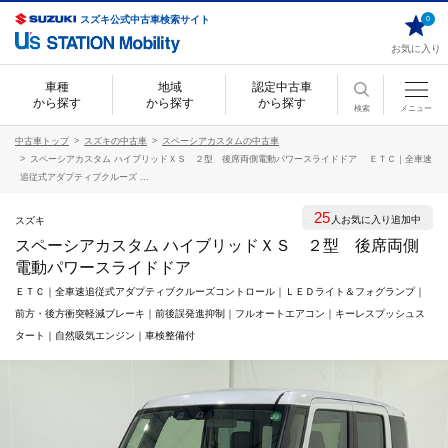
スズキ公式中古車検索サイト
0
お気に入り
車種
地域
認定中古車
から探す
から探す
から探す
検索
メニュー
中古車トップ
スズキの中古車
スペーシアカスタムの中古車
スペーシアカスタム ハイブリッドＸＳ ２型 後席両側電動パワースライドドア ＥＴＣ｜全車速
追従式アダプティブクルーズ ...
25
人お気に入り追加中
スズキ
スペーシアカスタム ハイブリッドＸＳ ２型 後席両側
電動パワースライドドア
ＥＴＣ｜全車速追従式アダプティブクルーズコントロール｜ＬＥＤライト＆フォグランプ｜
前方・後方衝突軽減ブレーキ｜前後誤発進抑制｜フルオートエアコン｜キーレスプッシュス
タート｜自然吸気エンジン｜車検整備付