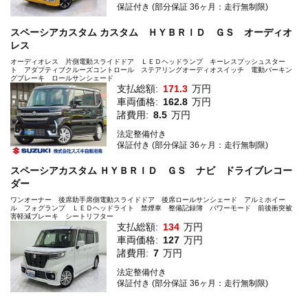
保証付き (部分保証 36ヶ月：走行無制限)
スペーシアカスタム カスタム ＨＹＢＲＩＤ ＧＳ オーディオ
レス
オーディオレス 片側電動スライドドア ＬＥＤヘッドランプ キーレスプッシュスター
ト アダプティブクルーズコントロール ステアリングオーディオスイッチ 電動パーキン
グブレーキ ロールサンシェード
支払総額:
171.3
万円
車両価格:
162.8
万円
諸費用:
8.5
万円
法定整備付き
保証付き (部分保証 36ヶ月：走行無制限)
スペーシアカスタム ＨＹＢＲＩＤ ＧＳ ナビ ドライブレコー
ダー
ワンオーナー 後席助手席側電動スライドドア 後席ロールサンシェード アルミホイー
ル フォグランプ ＬＥＤヘッドライト 禁煙車 整備記録簿 パワーモード 前後衝突被
害軽減ブレーキ シートリフター
支払総額:
134
万円
車両価格:
127
万円
諸費用:
7
万円
法定整備付き
保証付き (部分保証 36ヶ月：走行無制限)