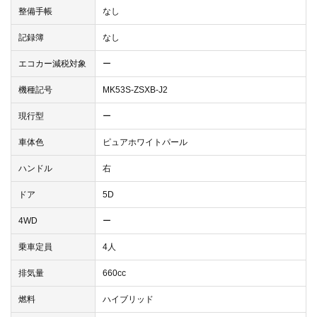
整備手帳
なし
記録簿
なし
エコカー減税対象
ー
機種記号
MK53S-ZSXB-J2
現行型
ー
車体色
ピュアホワイトパール
ハンドル
右
ドア
5D
4WD
ー
乗車定員
4人
排気量
660cc
燃料
ハイブリッド