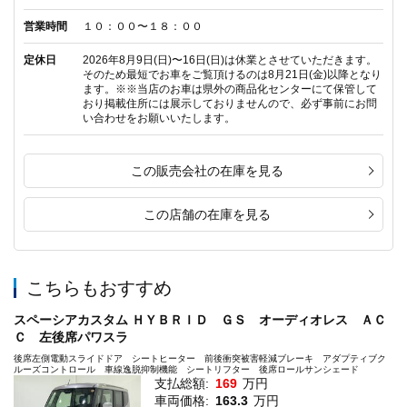
営業時間
１０：００〜１８：００
定休日
2026年8月9日(日)〜16日(日)は休業とさせていただきます。
そのため最短でお車をご覧頂けるのは8月21日(金)以降となり
ます。※※当店のお車は県外の商品化センターにて保管して
おり掲載住所には展示しておりませんので、必ず事前にお問
い合わせをお願いいたします。
この販売会社の在庫を見る
この店舗の在庫を見る
こちらもおすすめ
スペーシアカスタム ＨＹＢＲＩＤ ＧＳ オーディオレス ＡＣ
Ｃ 左後席パワスラ
後席左側電動スライドドア シートヒーター 前後衝突被害軽減ブレーキ アダプティブク
ルーズコントロール 車線逸脱抑制機能 シートリフター 後席ロールサンシェード
支払総額:
169
万円
車両価格:
163.3
万円