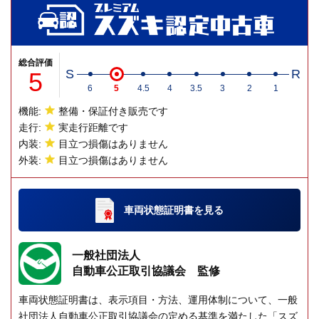
総合評価
5
S
R
6
5
4.5
4
3.5
3
2
1
機能:
整備・保証付き販売です
走行:
実走行距離です
内装:
目立つ損傷はありません
外装:
目立つ損傷はありません
車両状態証明書
を見る
一般社団法人
自動車公正取引協議会 監修
車両状態証明書は、表示項目・方法、運用体制について、一般
社団法人自動車公正取引協議会の定める基準を満たした「スズ