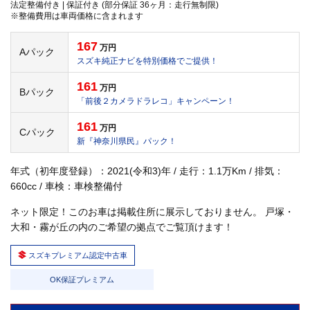
法定整備付き | 保証付き (部分保証 36ヶ月：走行無制限)
※整備費用は車両価格に含まれます
167
万円
Aパック
スズキ純正ナビを特別価格でご提供！
161
万円
Bパック
「前後２カメラドラレコ」キャンペーン！
161
万円
Cパック
新『神奈川県民』パック！
年式（初年度登録）：2021(令和3)年 / 走行：1.1万Km / 排気：
660cc / 車検：車検整備付
ネット限定！このお車は掲載住所に展示しておりません。 戸塚・
大和・霧が丘の内のご希望の拠点でご覧頂けます！
スズキプレミアム認定中古車
OK保証プレミアム