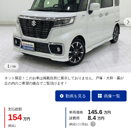
1
/
58
ネット限定！このお車は掲載住所に展示しておりません。戸塚・大和・霧が
丘の内のご希望の拠点でご覧頂けます！
動画を見る
画像一覧
支払総額
145.6
車両価格
万円
154
8.4
諸費用
万円
万円
?
(税込) (リ済込)
(税込)