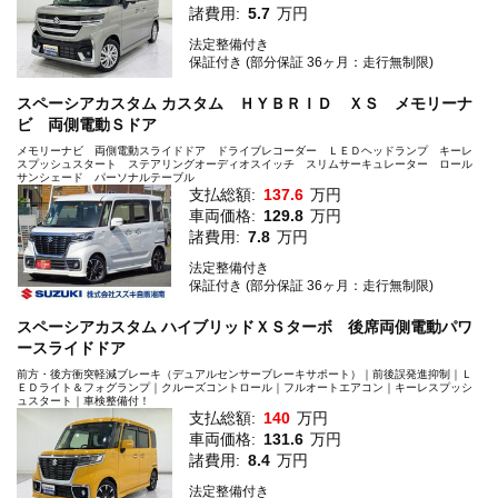
諸費用:
5.7
万円
法定整備付き
保証付き (部分保証 36ヶ月：走行無制限)
スペーシアカスタム カスタム ＨＹＢＲＩＤ ＸＳ メモリーナ
ビ 両側電動Ｓドア
メモリーナビ 両側電動スライドドア ドライブレコーダー ＬＥＤヘッドランプ キーレ
スプッシュスタート ステアリングオーディオスイッチ スリムサーキュレーター ロール
サンシェード パーソナルテーブル
支払総額:
137.6
万円
車両価格:
129.8
万円
諸費用:
7.8
万円
法定整備付き
保証付き (部分保証 36ヶ月：走行無制限)
スペーシアカスタム ハイブリッドＸＳターボ 後席両側電動パワ
ースライドドア
前方・後方衝突軽減ブレーキ（デュアルセンサーブレーキサポート）｜前後誤発進抑制｜Ｌ
ＥＤライト＆フォグランプ｜クルーズコントロール｜フルオートエアコン｜キーレスプッシ
ュスタート｜車検整備付！
支払総額:
140
万円
車両価格:
131.6
万円
諸費用:
8.4
万円
法定整備付き