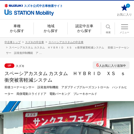
スズキ公式中古車検索サイト
0
お気に入り
車種
地域
認定中古車
から探す
から探す
から探す
検索
メニュー
中古車トップ
スズキの中古車
スペーシアカスタムの中古車
スペーシアカスタム カスタム ＨＹＢＲＩＤ ＸＳ ｓ衝突被害軽減システム 前後コーナーセン
サー 誤発進抑制機能 ア ...
6
人お気に入り追加中
スズキ
UP
スペーシアカスタム カスタム ＨＹＢＲＩＤ ＸＳ ｓ
衝突被害軽減システム
前後コーナーセンサー 誤発進抑制機能 アダプティブグルーズコントロール ハンドルヒ
ーター 両側電動スライドドア 電動パーキング ブレーキホールド