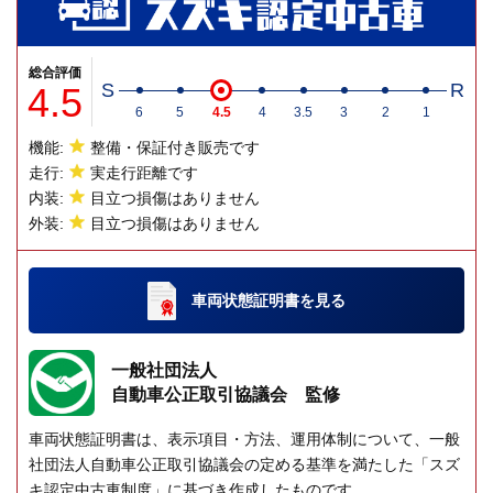
総合評価
4.5
S
R
6
5
4.5
4
3.5
3
2
1
機能:
整備・保証付き販売です
走行:
実走行距離です
内装:
目立つ損傷はありません
外装:
目立つ損傷はありません
車両状態証明書
を見る
一般社団法人
自動車公正取引協議会 監修
車両状態証明書は、表示項目・方法、運用体制について、一般
社団法人自動車公正取引協議会の定める基準を満たした「スズ
キ認定中古車制度」に基づき作成したものです