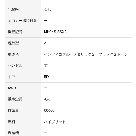
記録簿
なし
エコカー減税対象
ー
機種記号
MK94S-ZSXB
現行型
○
車体色
インディゴブルーメタリック２ ブラック２トーン
ハンドル
右
ドア
5D
4WD
ー
乗車定員
4人
排気量
660cc
燃料
ハイブリッド
過給機
ー