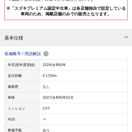
※「スズキプレミアム認定中古車」は各店舗独自で設定している
車両のため、掲載店舗のみでの販売となります。
基本仕様
装備略号 / 用語解説
?
年式(初年度登録)
2024(令和6)年
走行距離
0.1万Km
修復歴
なし
車検
2027(令和9)年02月
ミッション
CVT
AGS
ー
整備手帳
あり