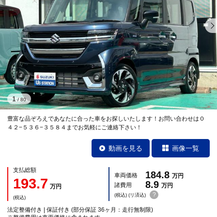
1
/
80
豊富な品ぞろえであなたに合った車をお探しいたします！お問い合わせは０
４２−５３６−３５８４までお気軽にご連絡下さい！
動画を見る
画像一覧
支払総額
184.8
車両価格
万円
193.7
8.9
諸費用
万円
万円
?
(税込) (リ済込)
(税込)
法定整備付き | 保証付き (部分保証 36ヶ月：走行無制限)