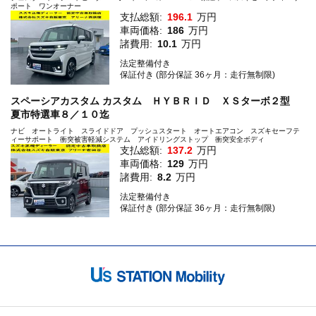
ポート ワンオーナー
支払総額:
196.1
万円
車両価格:
186
万円
諸費用:
10.1
万円
法定整備付き
保証付き (部分保証 36ヶ月：走行無制限)
スペーシアカスタム カスタム ＨＹＢＲＩＤ ＸＳターボ２型
夏市特選車８／１０迄
ナビ オートライト スライドドア プッシュスタート オートエアコン スズキセーフテ
ィーサポート 衝突被害軽減システム アイドリングストップ 衝突安全ボディ
支払総額:
137.2
万円
車両価格:
129
万円
諸費用:
8.2
万円
法定整備付き
保証付き (部分保証 36ヶ月：走行無制限)