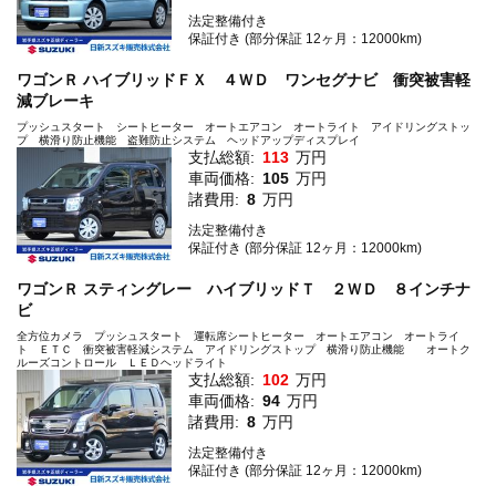
法定整備付き
保証付き (部分保証 12ヶ月：12000km)
ワゴンＲ ハイブリッドＦＸ ４ＷＤ ワンセグナビ 衝突被害軽
減ブレーキ
プッシュスタート シートヒーター オートエアコン オートライト アイドリングストッ
プ 横滑り防止機能 盗難防止システム ヘッドアップディスプレイ
支払総額:
113
万円
車両価格:
105
万円
諸費用:
8
万円
法定整備付き
保証付き (部分保証 12ヶ月：12000km)
ワゴンＲ スティングレー ハイブリッドＴ ２ＷＤ ８インチナ
ビ
全方位カメラ プッシュスタート 運転席シートヒーター オートエアコン オートライ
ト ＥＴＣ 衝突被害軽減システム アイドリングストップ 横滑り防止機能 オートク
ルーズコントロール ＬＥＤヘッドライト
支払総額:
102
万円
車両価格:
94
万円
諸費用:
8
万円
法定整備付き
保証付き (部分保証 12ヶ月：12000km)