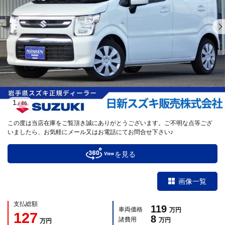
1
/
46
この度は当店在庫をご覧頂き誠にありがとうございます。ご不明な点等ござ
いましたら、お気軽にメール又はお電話にてお問合せ下さい♪
を見る
画像一覧
支払総額
119
車両価格
万円
127
8
諸費用
万円
万円