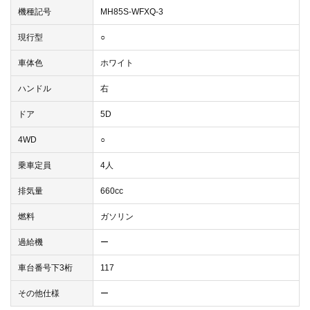
機種記号
MH85S-WFXQ-3
現行型
○
車体色
ホワイト
ハンドル
右
ドア
5D
4WD
○
乗車定員
4人
排気量
660cc
燃料
ガソリン
過給機
ー
車台番号下3桁
117
その他仕様
ー