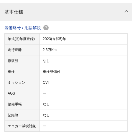
基本仕様
装備略号 / 用語解説
?
年式(初年度登録)
2023(令和5)年
走行距離
2.3万Km
修復歴
なし
車検
車検整備付
ミッション
CVT
AGS
ー
整備手帳
なし
記録簿
なし
エコカー減税対象
ー