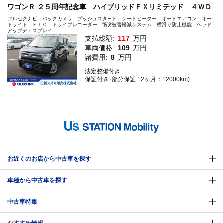
ワゴンＲ ２５周年記念車 ハイブリッドＦＸリミテッド ４ＷＤ
フルセグナビ バックカメラ プッシュスタート シートヒーター オートエアコン オー
トライト ＥＴＣ ドライブレコーダー 衝突被害軽減システム 横滑り防止機能 ヘッド
アップディスプレイ
支払総額:
117
万円
車両価格:
109
万円
諸費用:
8
万円
法定整備付き
保証付き (部分保証 12ヶ月：12000km)
お近くのお店から中古車を探す
車種から中古車を探す
中古車特集