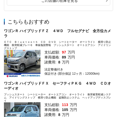
この店舗の在庫を見る
こちらもおすすめ
ワゴンＲ ハイブリッドＦＺ ４ＷＤ フルセグナビ 全方位カメ
ラ
ＥＴＣ Ｂｌｕｅｔｏｏｔｈ ＣＤ ＤＶＤ シートヒーター オートライト 横滑り防止
機能 衝突軽減ブレーキ 車線逸脱警報 プッシュスタート オートエアコン アイドリン
グストップ
支払総額:
97
万円
車両価格:
89
万円
諸費用:
8
万円
法定整備付き
保証付き (部分保証 12ヶ月：12000km)
ワゴンＲ ハイブリッドＦＸ セーフティＰＫＧ ４ＷＤ ＣＤオ
ーディオ
プッシュスタート シートヒーター オートエアコン オートライト 衝突被害軽減システ
ム アイドリングストップ 横滑り防止機能 盗難防止システム ヘッドアップディスプレ
イ
支払総額:
113
万円
車両価格:
105
万円
諸費用:
8
万円