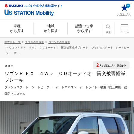
スズキ公式中古車検索サイト
0
お気に入り
車種
地域
認定中古車
から探す
から探す
から探す
検索
メニュー
中古車トップ
スズキの中古車
ワゴンＲの中古車
ワゴンＲ ＦＸ ４ＷＤ ＣＤオーディオ 衝突被害軽減ブレーキ プッシュスタート シートヒー
ター オ ...
2
人お気に入り追加中
スズキ
ワゴンＲ ＦＸ ４ＷＤ ＣＤオーディオ 衝突被害軽減
ブレーキ
プッシュスタート シートヒーター オートエアコン オートライト 横滑り防止機能 盗
難防止システム