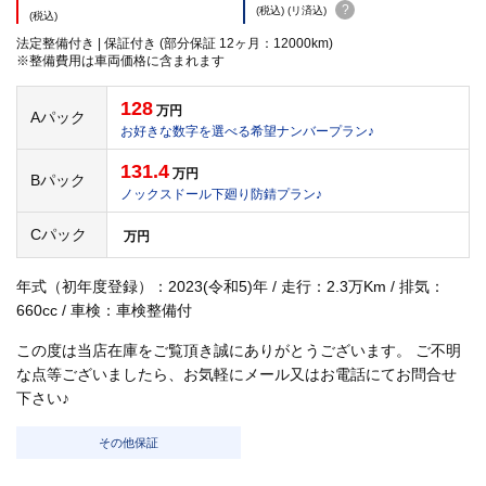
?
(税込) (リ済込)
(税込)
法定整備付き | 保証付き (部分保証 12ヶ月：12000km)
※整備費用は車両価格に含まれます
128
万円
Aパック
お好きな数字を選べる希望ナンバープラン♪
131.4
万円
Bパック
ノックスドール下廻り防錆プラン♪
Cパック
万円
年式（初年度登録）：2023(令和5)年 / 走行：2.3万Km / 排気：
660cc / 車検：車検整備付
この度は当店在庫をご覧頂き誠にありがとうございます。 ご不明
な点等ございましたら、お気軽にメール又はお電話にてお問合せ
下さい♪
その他保証