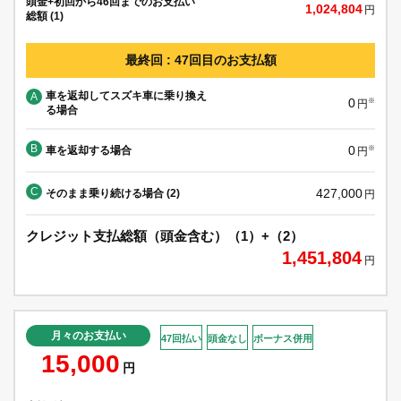
頭金+初回から46回までのお支払い
1,024,804
円
総額 (1)
最終回 : 47回目のお支払額
車を返却してスズキ車に乗り換え
A
0
※
円
る場合
B
0
車を返却する場合
※
円
C
427,000
そのまま乗り続ける場合 (2)
円
クレジット支払総額（頭金含む）（1）+（2）
1,451,804
円
月々のお支払い
47回払い
頭金なし
ボーナス併用
15,000
円