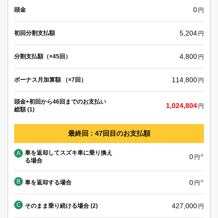
0
頭金
円
5,204
初回分割支払額
円
4,800
分割支払額（×45回）
円
114,800
ボーナス月加算額 （×7回）
円
頭金+初回から46回までのお支払い
1,024,804
円
総額 (1)
最終回 : 47回目のお支払額
車を返却してスズキ車に乗り換え
A
0
※
円
る場合
B
0
車を返却する場合
※
円
C
427,000
そのまま乗り続ける場合 (2)
円