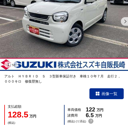
1
/
58
アルト ＨＹＢＲＩＤ Ｓ ３型新車保証付き 車検１０年７月 走行２，
０００キロ 修復歴無し
画像一覧
支払総額
122
車両価格
万円
128.5
6.5
諸費用
万円
万円
?
(税込) (リ済込)
(税込)