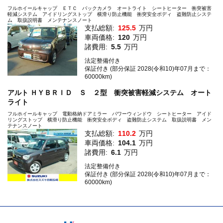
フルホイールキャップ ＥＴＣ バックカメラ オートライト シートヒーター 衝突被害
軽減システム アイドリングストップ 横滑り防止機能 衝突安全ボディ 盗難防止システ
ム 取扱説明書 メンテナンスノート
支払総額:
125.5
万円
車両価格:
120
万円
諸費用:
5.5
万円
法定整備付き
保証付き (部分保証 2028(令和10)年07月まで：
60000km)
アルト ＨＹＢＲＩＤ Ｓ ２型 衝突被害軽減システム オート
ライト
フルホイールキャップ 電動格納ドアミラー パワーウィンドウ シートヒーター アイド
リングストップ 横滑り防止機能 衝突安全ボディ 盗難防止システム 取扱説明書 メン
テナンスノート
支払総額:
110.2
万円
車両価格:
104.1
万円
諸費用:
6.1
万円
法定整備付き
保証付き (部分保証 2028(令和10)年07月まで：
60000km)