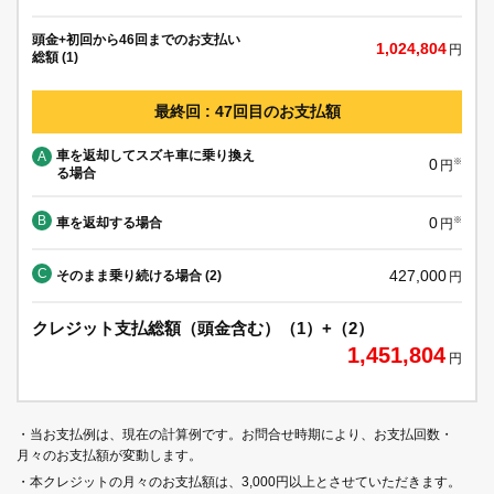
頭金+初回から46回までのお支払い
1,024,804
円
総額 (1)
最終回 : 47回目のお支払額
車を返却してスズキ車に乗り換え
A
0
※
円
る場合
B
0
車を返却する場合
※
円
C
427,000
そのまま乗り続ける場合 (2)
円
クレジット支払総額（頭金含む）（1）+（2）
1,451,804
円
・当お支払例は、現在の計算例です。お問合せ時期により、お支払回数・
月々のお支払額が変動します。
・本クレジットの月々のお支払額は、3,000円以上とさせていただきます。