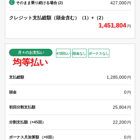
C
427,000
そのまま乗り続ける場合 (2)
円
クレジット支払総額（頭金含む）（1）+（2）
1,451,804
円
月々のお支払い
47回払い
頭金なし
ボーナスなし
均等払い
1,285,000
支払総額
円
0
頭金
円
25,804
初回分割支払額
円
22,200
分割支払額（×45回）
円
0
ボーナス月加算額 （×0回）
円