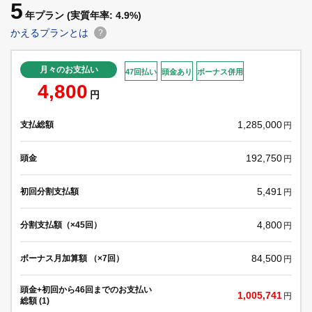
5
年プラン
(実質年率: 4.9%)
かえるプランとは
?
月々のお支払い
47回払い
頭金あり
ボーナス併用
4,800
円
1,285,000
支払総額
円
192,750
頭金
円
5,491
初回分割支払額
円
4,800
分割支払額（×45回）
円
84,500
ボーナス月加算額 （×7回）
円
頭金+初回から46回までのお支払い
1,005,741
円
総額 (1)