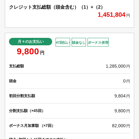
クレジット支払総額（頭金含む）（1）+（2）
1,451,804
円
月々のお支払い
47回払い
頭金なし
ボーナス併用
9,800
円
1,285,000
支払総額
円
0
頭金
円
9,804
初回分割支払額
円
9,800
分割支払額（×45回）
円
82,000
ボーナス月加算額 （×7回）
円