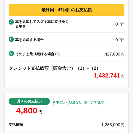
最終回 : 47回目のお支払額
車を返却してスズキ車に乗り換え
A
0
※
円
る場合
B
0
車を返却する場合
※
円
C
427,000
そのまま乗り続ける場合 (2)
円
クレジット支払総額（頭金含む）（1）+（2）
1,432,741
円
月々のお支払い
47回払い
頭金なし
ボーナス併用
4,800
円
1,285,000
支払総額
円