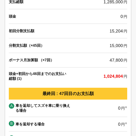
1,285,000
支払総額
円
0
頭金
円
15,204
初回分割支払額
円
15,000
分割支払額（×45回）
円
47,800
ボーナス月加算額 （×7回）
円
頭金+初回から46回までのお支払い
1,024,804
円
総額 (1)
最終回 : 47回目のお支払額
車を返却してスズキ車に乗り換え
A
0
※
円
る場合
B
0
車を返却する場合
※
円