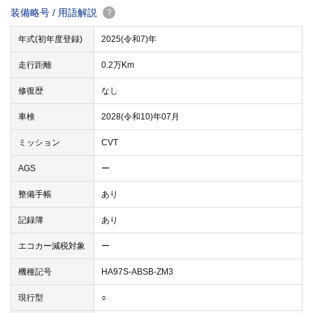
装備略号 / 用語解説
?
年式(初年度登録)
2025(令和7)年
走行距離
0.2万Km
修復歴
なし
車検
2028(令和10)年07月
ミッション
CVT
AGS
ー
整備手帳
あり
記録簿
あり
エコカー減税対象
ー
機種記号
HA97S-ABSB-ZM3
現行型
○