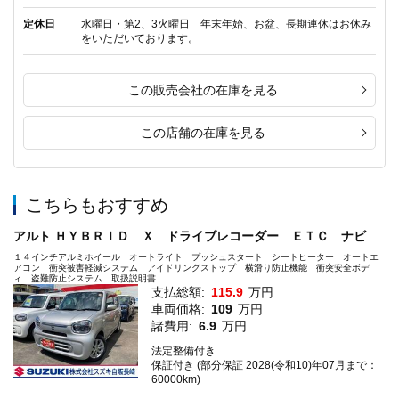
定休日
水曜日・第2、3火曜日 年末年始、お盆、長期連休はお休み
をいただいております。
この販売会社の在庫を見る
この店舗の在庫を見る
こちらもおすすめ
アルト ＨＹＢＲＩＤ Ｘ ドライブレコーダー ＥＴＣ ナビ
１４インチアルミホイール オートライト プッシュスタート シートヒーター オートエ
アコン 衝突被害軽減システム アイドリングストップ 横滑り防止機能 衝突安全ボデ
ィ 盗難防止システム 取扱説明書
支払総額:
115.9
万円
車両価格:
109
万円
諸費用:
6.9
万円
法定整備付き
保証付き (部分保証 2028(令和10)年07月まで：
60000km)