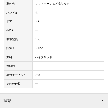
車体色
ソフトベージュメタリック
ハンドル
右
ドア
5D
4WD
ー
乗車定員
4人
排気量
660cc
燃料
ハイブリッド
過給機
ー
車台番号下3桁
938
その他仕様
ー
状態