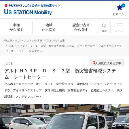
スズキ公式中古車検索サイト
0
お気に入り
車種
地域
認定中古車
から探す
から探す
から探す
検索
メニュー
中古車トップ
スズキの中古車
アルトの中古車
アルト ＨＹＢＲＩＤ Ｓ ３型 衝突被害軽減システム シートヒーター フルホイールキャッ
プ オートライト 全方位カ ...
0
人お気に入り追加中
スズキ
アルト ＨＹＢＲＩＤ Ｓ ３型 衝突被害軽減システ
ム シートヒーター
フルホイールキャップ オートライト 全方位カメラ 電動格納ドアミラー パワーウィン
ドウ アイドリングストップ 横滑り防止機能 衝突安全ボディ 盗難防止システム 取扱
説明書 メンテナンスノート