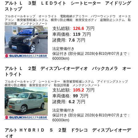
アルト Ｌ ３型 ＬＥＤライト シートヒーター アイドリング
ストップ
フルホイールキャップ オートライト 電動格納ドアミラー パワーウィンドウ オートエ
アコン 衝突被害軽減システム 横滑り防止機能 衝突安全ボディ 盗難防止システム 取
扱説明書 メンテナンスノート
支払総額:
126.6
万円
車両価格:
119
万円
諸費用:
7.6
万円
法定整備付き
保証付き (部分保証 2028(令和10)年07月まで：
60000km)
アルト Ｌ ２型 ディスプレイオーディオ バックカメラ オー
トライト
フルホイールキャップ シートヒーター 衝突被害軽減システム アイドリングストップ
横滑り防止機能 衝突安全ボディ 取扱説明書 メンテナンスノート
支払総額:
105.2
万円
車両価格:
99
万円
諸費用:
6.2
万円
法定整備付き
保証付き (部分保証 2028(令和10)年07月まで：
60000km)
アルト ＨＹＢＲＩＤ Ｓ ２型 ドラレコ ディスプレイオーデ
ィオ