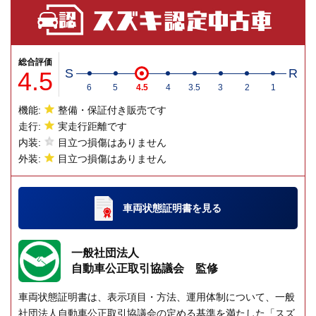
総合評価
4.5
S
R
6
5
4.5
4
3.5
3
2
1
機能:
整備・保証付き販売です
走行:
実走行距離です
内装:
目立つ損傷はありません
外装:
目立つ損傷はありません
車両状態証明書
を見る
一般社団法人
自動車公正取引協議会 監修
車両状態証明書は、表示項目・方法、運用体制について、一般
社団法人自動車公正取引協議会の定める基準を満たした「スズ