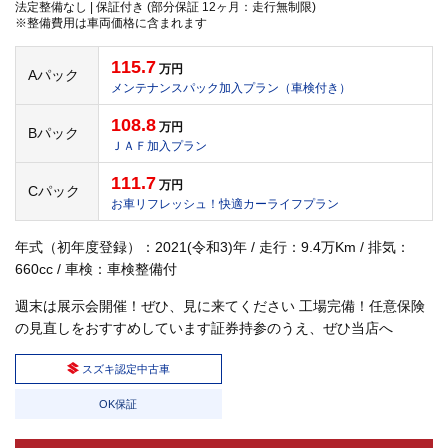
法定整備なし | 保証付き (部分保証 12ヶ月：走行無制限)
※整備費用は車両価格に含まれます
115.7
万円
Aパック
メンテナンスパック加入プラン（車検付き）
108.8
万円
Bパック
ＪＡＦ加入プラン
111.7
万円
Cパック
お車リフレッシュ！快適カーライフプラン
年式（初年度登録）：2021(令和3)年 / 走行：9.4万Km / 排気：
660cc / 車検：車検整備付
週末は展示会開催！ぜひ、見に来てください 工場完備！任意保険
の見直しをおすすめしています証券持参のうえ、ぜひ当店へ
スズキ認定中古車
OK保証