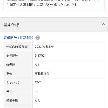
キ認定中古車制度」に基づき作成したものです
基本仕様
装備略号 / 用語解説
?
年式(初年度登録)
2021(令和3)年
走行距離
9.4万Km
修復歴
なし
車検
車検整備付
ミッション
CVT
AGS
ー
整備手帳
なし