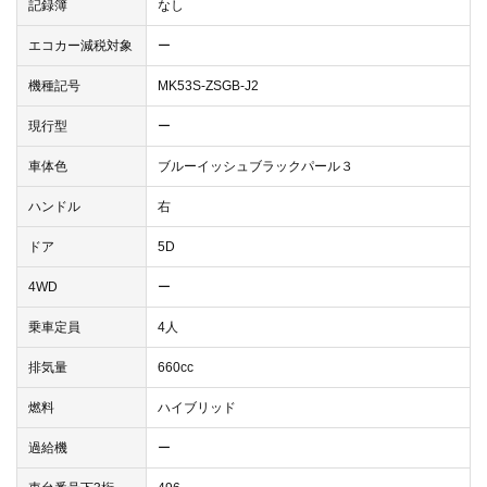
記録簿
なし
エコカー減税対象
ー
機種記号
MK53S-ZSGB-J2
現行型
ー
車体色
ブルーイッシュブラックパール３
ハンドル
右
ドア
5D
4WD
ー
乗車定員
4人
排気量
660cc
燃料
ハイブリッド
過給機
ー