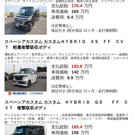
エアバッグ・サイドインパクトバー・盗難防止装置・横滑り防止装置・クリアランスソナ
支払総額:
175.4
万円
車両価格:
169
万円
諸費用:
6.4
万円
法定整備なし
保証付き (部分保証 12ヶ月：走行無制限)
スペーシアカスタム カスタムＨＹＢＲＩＤ ＸＳ ＦＦ ＣＶ
Ｔ 軽量衝撃吸収ボディ
運転席エアバッグ・助手席エアバッグ・サイドエアバッグ・サイドインパクトバー・盗難防
止装置・カーテンエアバッグ・横滑り防止装置・衝突防止装置・衝突軽減装置・クルーズコ
ントロール・クリアランスソナー
支払総額:
150.9
万円
車両価格:
142
万円
諸費用:
8.9
万円
法定整備なし
保証付き (部分保証 12ヶ月：走行無制限)
スペーシアカスタム カスタム ＨＹＢＲＩＤ ＧＳ ＦＦ Ｃ
ＶＴ 衝撃吸収ボディ
デュアルセンサーブレーキサポートＩＩ・誤発進抑制機能・後方誤発進抑制機能・低速時ブ
レーキサポート（前進・後退）・パーキングセンサー（フロント・リヤ）・車線逸脱警報機
能・アダプティブクルーズコントロール
支払総額:
165.4
万円
車両価格:
158
万円