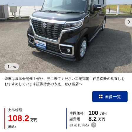
1
/
76
週末は展示会開催！ぜひ、見に来てください工場完備！任意保険の見直しを
おすすめしています証券持参のうえ、ぜひ当店へ
画像一覧
支払総額
100
車両価格
万円
108.2
8.2
諸費用
万円
万円
?
(税込) (リ済込)
(税込)