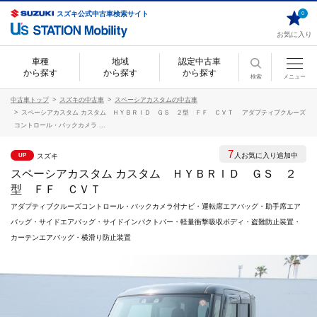
スズキ公式中古車検索サイト
0
お気に入り
車種
地域
認定中古車
から探す
から探す
から探す
検索
メニュー
中古車トップ
スズキの中古車
スペーシアカスタムの中古車
スペーシアカスタム カスタム ＨＹＢＲＩＤ ＧＳ ２型 ＦＦ ＣＶＴ アダプティブクルーズ
コントロール・バックカメラ ...
7
人お気に入り追加中
スズキ
UP
スペーシアカスタム カスタム ＨＹＢＲＩＤ ＧＳ ２
型 ＦＦ ＣＶＴ
アダプティブクルーズコントロール・バックカメラ付ナビ・運転席エアバッグ・助手席エア
バッグ・サイドエアバッグ・サイドインパクトバー・軽量衝撃吸収ボディ・盗難防止装置・
カーテンエアバッグ・横滑り防止装置