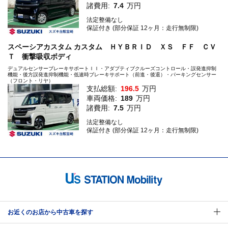
諸費用:
7.4
万円
法定整備なし
保証付き (部分保証 12ヶ月：走行無制限)
スペーシアカスタム カスタム ＨＹＢＲＩＤ ＸＳ ＦＦ ＣＶ
Ｔ 衝撃吸収ボディ
デュアルセンサーブレーキサポートＩＩ・アダプティブクルーズコントロール・誤発進抑制
機能・後方誤発進抑制機能・低速時ブレーキサポート（前進・後退）・パーキングセンサー
（フロント・リヤ）
支払総額:
196.5
万円
車両価格:
189
万円
諸費用:
7.5
万円
法定整備なし
保証付き (部分保証 12ヶ月：走行無制限)
お近くのお店から中古車を探す