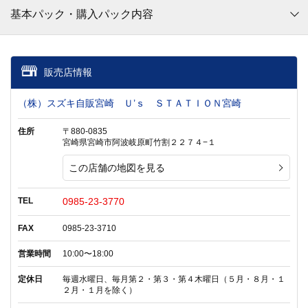
基本パック・購入パック内容
販売店情報
（株）スズキ自販宮崎 Ｕ’ｓ ＳＴＡＴＩＯＮ宮崎
住所
〒880-0835
宮崎県宮崎市阿波岐原町竹割２２７４−１
この店舗の地図を見る
TEL
0985-23-3770
FAX
0985-23-3710
営業時間
10:00〜18:00
定休日
毎週水曜日、毎月第２・第３・第４木曜日（５月・８月・１
２月・１月を除く）