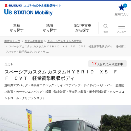
スズキ公式中古車検索サイト
0
お気に入り
車種
地域
認定中古車
から探す
から探す
から探す
検索
メニュー
中古車トップ
スズキの中古車
スペーシアカスタムの中古車
スペーシアカスタム カスタムＨＹＢＲＩＤ ＸＳ ＦＦ ＣＶＴ 軽量衝撃吸収ボディ 運転席エ
アバッグ・助手席エアバッグ・サ ...
17
人お気に入り追加中
スズキ
スペーシアカスタム カスタムＨＹＢＲＩＤ ＸＳ Ｆ
Ｆ ＣＶＴ 軽量衝撃吸収ボディ
運転席エアバッグ・助手席エアバッグ・サイドエアバッグ・サイドインパクトバー・盗難防
止装置・カーテンエアバッグ・横滑り防止装置・衝突防止装置・衝突軽減装置・クルーズコ
ントロール・クリアランスソナー