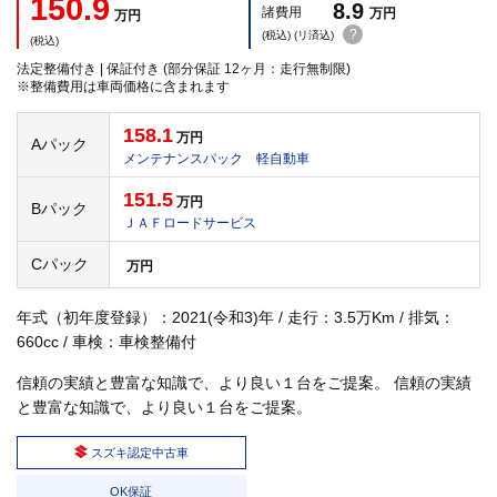
150.9
8.9
諸費用
万円
万円
?
(税込) (リ済込)
(税込)
法定整備付き | 保証付き (部分保証 12ヶ月：走行無制限)
※整備費用は車両価格に含まれます
158.1
万円
Aパック
メンテナンスパック 軽自動車
151.5
万円
Bパック
ＪＡＦロードサービス
Cパック
万円
年式（初年度登録）：2021(令和3)年 / 走行：3.5万Km / 排気：
660cc / 車検：車検整備付
信頼の実績と豊富な知識で、より良い１台をご提案。 信頼の実績
と豊富な知識で、より良い１台をご提案。
スズキ認定中古車
OK保証