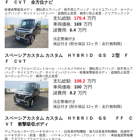
Ｆ ＣＶＴ 全方位ナビ
軽量衝撃吸収ボディ・運転席エアバッグ・助手席エアバッグ・サイドエアバッグ・カーテン
エアバッグ・サイドインパクトバー・盗難防止装置・横滑り防止装置・クリアランスソナ
支払総額:
175.4
万円
車両価格:
169
万円
諸費用:
6.4
万円
法定整備付き
保証付き (部分保証 12ヶ月：走行無制限)
スペーシアカスタム カスタム ＨＹＢＲＩＤ ＧＳ ２型 Ｆ
Ｆ ＣＶＴ
アダプティブクルーズコントロール・バックカメラ付ナビ・運転席エアバッグ・助手席エア
バッグ・サイドエアバッグ・サイドインパクトバー・軽量衝撃吸収ボディ・盗難防止装置・
カーテンエアバッグ・横滑り防止装置
支払総額:
108.2
万円
車両価格:
100
万円
諸費用:
8.2
万円
法定整備付き
保証付き (部分保証 12ヶ月：走行無制限)
スペーシアカスタム カスタム ＨＹＢＲＩＤ ＧＳ ＦＦ Ｃ
ＶＴ 衝撃吸収ボディ
デュアルセンサーブレーキサポートＩＩ・誤発進抑制機能・後方誤発進抑制機能・低速時ブ
レーキサポート（前進・後退）・パーキングセンサー（フロント・リヤ）・車線逸脱警報機
能・アダプティブクルーズコントロール