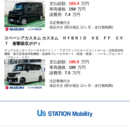
支払総額:
165.4
万円
車両価格:
158
万円
諸費用:
7.4
万円
法定整備付き
保証付き (部分保証 12ヶ月：走行無制限)
スペーシアカスタム カスタム ＨＹＢＲＩＤ ＸＳ ＦＦ ＣＶ
Ｔ 衝撃吸収ボディ
デュアルセンサーブレーキサポートＩＩ・アダプティブクルーズコントロール・誤発進抑制
機能・後方誤発進抑制機能・低速時ブレーキサポート（前進・後退）・パーキングセンサー
（フロント・リヤ）
支払総額:
196.5
万円
車両価格:
189
万円
諸費用:
7.5
万円
法定整備付き
保証付き (部分保証 12ヶ月：走行無制限)