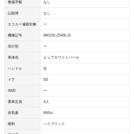
整備手帳
なし
記録簿
なし
エコカー減税対象
ー
機種記号
MK53S-ZSXB-J2
現行型
ー
車体色
ピュアホワイトパール
ハンドル
右
ドア
5D
4WD
ー
乗車定員
4人
排気量
660cc
燃料
ハイブリッド