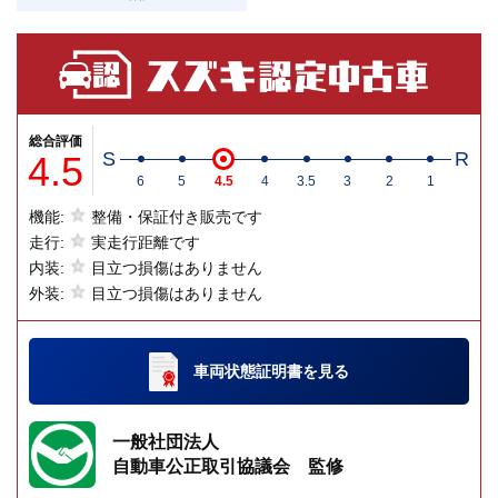
総合評価
4.5
S
R
6
5
4.5
4
3.5
3
2
1
機能:
整備・保証付き販売です
走行:
実走行距離です
内装:
目立つ損傷はありません
外装:
目立つ損傷はありません
車両状態証明書
を見る
一般社団法人
自動車公正取引協議会 監修