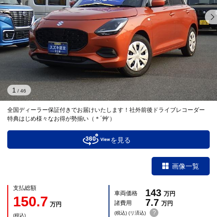
1
/
46
全国ディーラー保証付きでお届けいたします！社外前後ドライブレコーダー
特典はじめ様々なお得が勢揃い（＊´艸‘）
を見る
画像一覧
支払総額
143
車両価格
万円
150.7
7.7
諸費用
万円
万円
?
(税込) (リ済込)
(税込)