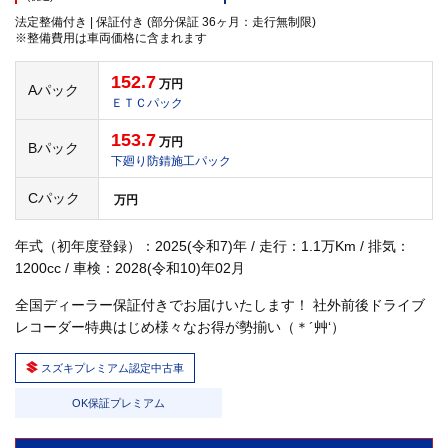
法定整備付き | 保証付き (部分保証 36ヶ月：走行無制限)
※整備費用は車両価格に含まれます
152.7
万円
Aパック
ＥＴＣパック
153.7
万円
Bパック
下廻り防錆施工パック
Cパック
万円
年式（初年度登録）：2025(令和7)年 / 走行：1.1万Km / 排気：
1200cc / 車検：2028(令和10)年02月
全国ディーラー保証付きでお届けいたします！ 社外前後ドライブ
レコーダー特典はじめ様々なお得が勢揃い（＊´艸‘）
スズキプレミアム認定中古車
OK保証プレミアム