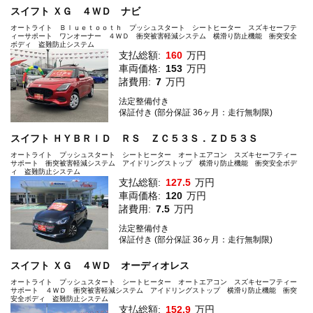
スイフト ＸＧ ４ＷＤ ナビ
オートライト Ｂｌｕｅｔｏｏｔｈ プッシュスタート シートヒーター スズキセーフテ
ィーサポート ワンオーナー ４ＷＤ 衝突被害軽減システム 横滑り防止機能 衝突安全
ボディ 盗難防止システム
支払総額:
160
万円
車両価格:
153
万円
諸費用:
7
万円
法定整備付き
保証付き (部分保証 36ヶ月：走行無制限)
スイフト ＨＹＢＲＩＤ ＲＳ ＺＣ５３Ｓ．ＺＤ５３Ｓ
オートライト プッシュスタート シートヒーター オートエアコン スズキセーフティー
サポート 衝突被害軽減システム アイドリングストップ 横滑り防止機能 衝突安全ボデ
ィ 盗難防止システム
支払総額:
127.5
万円
車両価格:
120
万円
諸費用:
7.5
万円
法定整備付き
保証付き (部分保証 36ヶ月：走行無制限)
スイフト ＸＧ ４ＷＤ オーディオレス
オートライト プッシュスタート シートヒーター オートエアコン スズキセーフティー
サポート ４ＷＤ 衝突被害軽減システム アイドリングストップ 横滑り防止機能 衝突
安全ボディ 盗難防止システム
支払総額:
152.9
万円