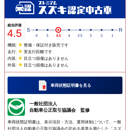
総合評価
4.5
S
R
6
5
4.5
4
3.5
3
2
1
機能:
整備・保証付き販売です
走行:
実走行距離です
内装:
目立つ損傷はありません
外装:
目立つ損傷はありません
車両状態証明書
を見る
一般社団法人
自動車公正取引協議会 監修
車両状態証明書は、表示項目・方法、運用体制について、一般
社団法人自動車公正取引協議会の定める基準を満たした「スズ