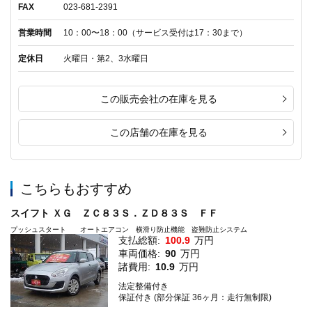
FAX
023-681-2391
営業時間
10：00〜18：00（サービス受付は17：30まで）
定休日
火曜日・第2、3水曜日
この販売会社の在庫を見る
この店舗の在庫を見る
こちらもおすすめ
スイフト ＸＧ ＺＣ８３Ｓ．ＺＤ８３Ｓ ＦＦ
プッシュスタート オートエアコン 横滑り防止機能 盗難防止システム
支払総額:
100.9
万円
車両価格:
90
万円
諸費用:
10.9
万円
法定整備付き
保証付き (部分保証 36ヶ月：走行無制限)