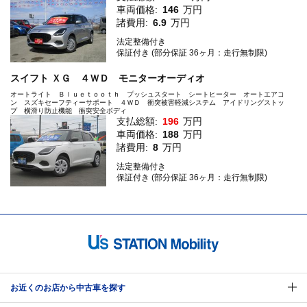
車両価格:
146
万円
諸費用:
6.9
万円
法定整備付き
保証付き (部分保証 36ヶ月：走行無制限)
スイフト ＸＧ ４ＷＤ モニターオーディオ
オートライト Ｂｌｕｅｔｏｏｔｈ プッシュスタート シートヒーター オートエアコ
ン スズキセーフティーサポート ４ＷＤ 衝突被害軽減システム アイドリングストッ
プ 横滑り防止機能 衝突安全ボディ
支払総額:
196
万円
車両価格:
188
万円
諸費用:
8
万円
法定整備付き
保証付き (部分保証 36ヶ月：走行無制限)
お近くのお店から中古車を探す