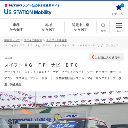
スズキ公式中古車検索サイト
0
お気に入り
車種
地域
認定中古車
から探す
から探す
から探す
検索
メニュー
中古車トップ
スズキの中古車
スイフトの中古車
スイフト ＸＧ ＦＦ ナビ ＥＴＣ オートライト Ｂｌｕｅｔｏｏｔｈ ナビ プッシュス ...
0
人お気に入り追加中
スズキ
スイフト ＸＧ ＦＦ ナビ ＥＴＣ
オートライト Ｂｌｕｅｔｏｏｔｈ ナビ プッシュスタート シートヒーター オートエ
アコン スズキセーフティーサポート 衝突被害軽減システム アイドリングストップ 横
滑り防止機能