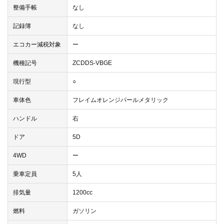
整備手帳
なし
記録簿
なし
エコカー減税対象
ー
機種記号
ZCDDS-VBGE
現行型
○
車体色
フレイムオレンジパールメタリック
ハンドル
右
ドア
5D
4WD
ー
乗車定員
5人
排気量
1200cc
燃料
ガソリン