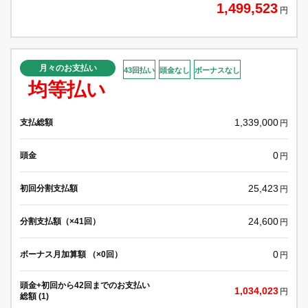
1,499,523
円
月々のお支払い
43回払い
頭金なし
ボーナスなし
均等払い
1,339,000
支払総額
円
0
頭金
円
25,423
初回分割支払額
円
24,600
分割支払額（×41回）
円
0
ボーナス月加算額 （×0回）
円
頭金+初回から42回までのお支払い
1,034,023
円
総額 (1)