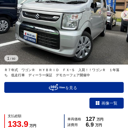
1
/
80
Ｒ７年式 ワゴンＲ ＨＹＢＲＩＤ ＦＸ−Ｓ 入荷！！ワゴンＲ １年落
ち 低走行車 ディーラー保証 デモカーフェア開催中
を見る
画像一覧
支払総額
127
車両価格
万円
133.9
6.9
諸費用
万円
万円