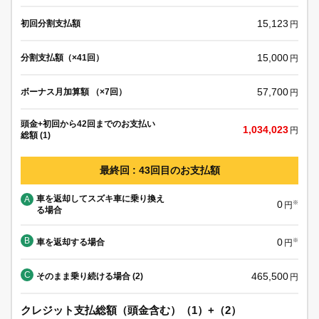
15,123
初回分割支払額
円
15,000
分割支払額（×41回）
円
57,700
ボーナス月加算額 （×7回）
円
頭金+初回から42回までのお支払い
1,034,023
円
総額 (1)
最終回 : 43回目のお支払額
車を返却してスズキ車に乗り換え
A
0
※
円
る場合
B
0
車を返却する場合
※
円
C
465,500
そのまま乗り続ける場合 (2)
円
クレジット支払総額（頭金含む）（1）+（2）