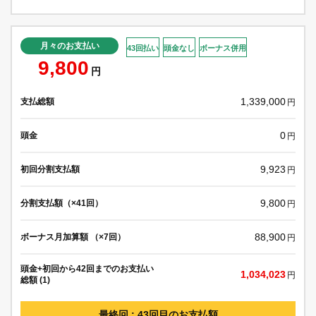
月々のお支払い
43回払い
頭金なし
ボーナス併用
9,800
円
1,339,000
支払総額
円
0
頭金
円
9,923
初回分割支払額
円
9,800
分割支払額（×41回）
円
88,900
ボーナス月加算額 （×7回）
円
頭金+初回から42回までのお支払い
1,034,023
円
総額 (1)
最終回 : 43回目のお支払額