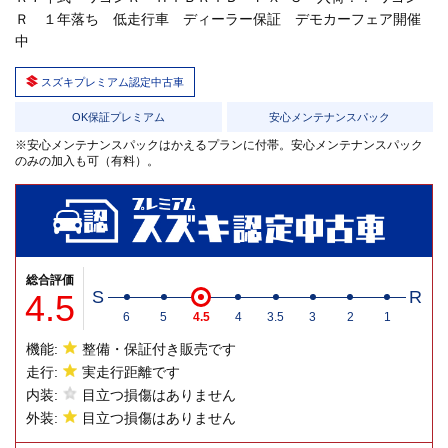
Ｒ １年落ち 低走行車 ディーラー保証 デモカーフェア開催
中
スズキプレミアム認定中古車
OK保証プレミアム
安心メンテナンスパック
※安心メンテナンスパックはかえるプランに付帯。安心メンテナンスパック
のみの加入も可（有料）。
総合評価
4.5
S
R
6
5
4.5
4
3.5
3
2
1
機能:
整備・保証付き販売です
走行:
実走行距離です
内装:
目立つ損傷はありません
外装:
目立つ損傷はありません