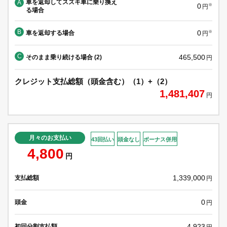
車を返却してスズキ車に乗り換え
A
0
※
円
る場合
B
0
車を返却する場合
※
円
C
465,500
そのまま乗り続ける場合 (2)
円
クレジット支払総額（頭金含む）（1）+（2）
1,481,407
円
月々のお支払い
43回払い
頭金なし
ボーナス併用
4,800
円
1,339,000
支払総額
円
0
頭金
円
4,923
初回分割支払額
円