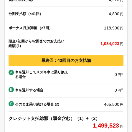
4,800
分割支払額（×41回）
円
118,900
ボーナス月加算額 （×7回）
円
頭金+初回から42回までのお支払い
1,034,023
円
総額 (1)
最終回 : 43回目のお支払額
車を返却してスズキ車に乗り換え
A
0
※
円
る場合
B
0
車を返却する場合
※
円
C
465,500
そのまま乗り続ける場合 (2)
円
クレジット支払総額（頭金含む）（1）+（2）
1,499,523
円