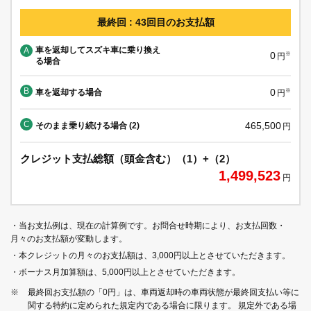
最終回 : 43回目のお支払額
車を返却してスズキ車に乗り換え
A
0
※
円
る場合
B
0
車を返却する場合
※
円
C
465,500
そのまま乗り続ける場合 (2)
円
クレジット支払総額（頭金含む）（1）+（2）
1,499,523
円
・当お支払例は、現在の計算例です。お問合せ時期により、お支払回数・
月々のお支払額が変動します。
・本クレジットの月々のお支払額は、3,000円以上とさせていただきます。
・ボーナス月加算額は、5,000円以上とさせていただきます。
※
最終回お支払額の「0円」は、車両返却時の車両状態が最終回支払い等に
関する特約に定められた規定内である場合に限ります。 規定外である場