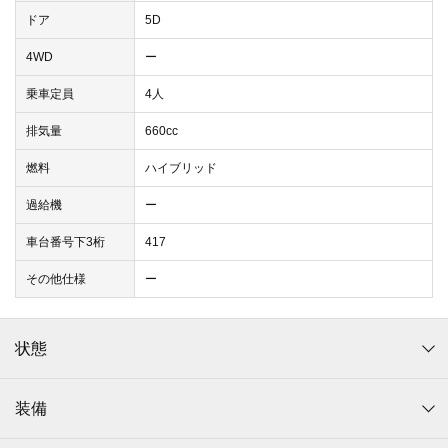
ドア
5D
4WD
ー
乗車定員
4人
排気量
660cc
燃料
ハイブリッド
過給機
ー
車台番号下3桁
417
その他仕様
ー
状態
装備