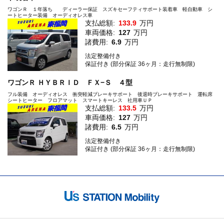
ワゴンＲ １年落ち ディーラー保証 スズキセーフティサポート装着車 軽自動車 シ
ートヒーター装備 オーディオレス車
支払総額:
133.9
万円
車両価格:
127
万円
諸費用:
6.9
万円
法定整備付き
保証付き (部分保証 36ヶ月：走行無制限)
ワゴンＲ ＨＹＢＲＩＤ ＦＸ−Ｓ ４型
フル装備 オーディオレス 衝突軽減ブレーキサポート 後退時ブレーキサポート 運転席
シートヒーター フロアマット スマートキーレス 社用車ＵＰ
支払総額:
133.5
万円
車両価格:
127
万円
諸費用:
6.5
万円
法定整備付き
保証付き (部分保証 36ヶ月：走行無制限)