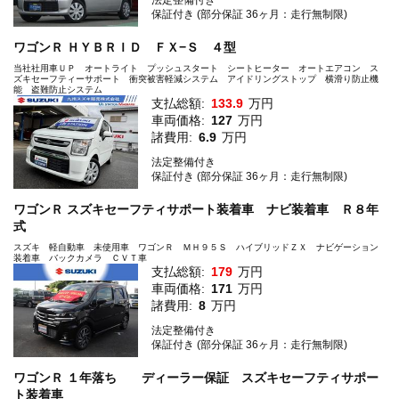
保証付き (部分保証 36ヶ月：走行無制限)
ワゴンＲ ＨＹＢＲＩＤ ＦＸ−Ｓ ４型
当社社用車ＵＰ オートライト プッシュスタート シートヒーター オートエアコン ス
ズキセーフティーサポート 衝突被害軽減システム アイドリングストップ 横滑り防止機
能 盗難防止システム
支払総額:
133.9
万円
車両価格:
127
万円
諸費用:
6.9
万円
法定整備付き
保証付き (部分保証 36ヶ月：走行無制限)
ワゴンＲ スズキセーフティサポート装着車 ナビ装着車 Ｒ８年
式
スズキ 軽自動車 未使用車 ワゴンＲ ＭＨ９５Ｓ ハイブリッドＺＸ ナビゲーション
装着車 バックカメラ ＣＶＴ車
支払総額:
179
万円
車両価格:
171
万円
諸費用:
8
万円
法定整備付き
保証付き (部分保証 36ヶ月：走行無制限)
ワゴンＲ １年落ち ディーラー保証 スズキセーフティサポー
ト装着車