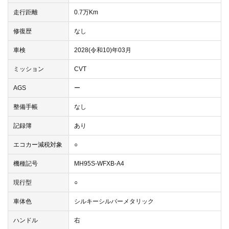
走行距離
0.7万Km
修復歴
なし
車検
2028(令和10)年03月
ミッション
CVT
AGS
ー
整備手帳
なし
記録簿
あり
エコカー減税対象
○
機種記号
MH95S-WFXB-A4
現行型
○
車体色
シルキーシルバーメタリック
ハンドル
右