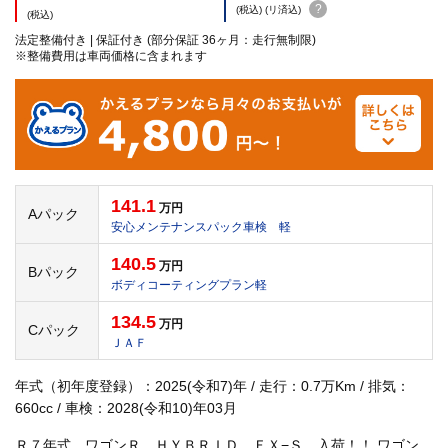
?
(税込) (リ済込)
(税込)
法定整備付き | 保証付き (部分保証 36ヶ月：走行無制限)
※整備費用は車両価格に含まれます
141.1
万円
Aパック
安心メンテナンスパック車検 軽
140.5
万円
Bパック
ボディコーティングプラン軽
134.5
万円
Cパック
ＪＡＦ
年式（初年度登録）：2025(令和7)年 / 走行：0.7万Km / 排気：
660cc / 車検：2028(令和10)年03月
Ｒ７年式 ワゴンＲ ＨＹＢＲＩＤ ＦＸ−Ｓ 入荷！！ ワゴン