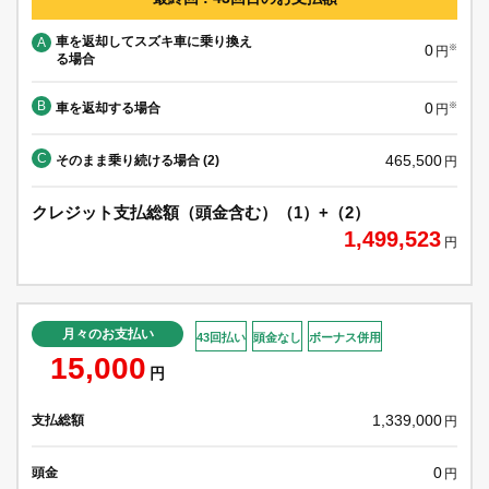
車を返却してスズキ車に乗り換え
A
0
※
円
る場合
B
0
車を返却する場合
※
円
C
465,500
そのまま乗り続ける場合 (2)
円
クレジット支払総額（頭金含む）（1）+（2）
1,499,523
円
月々のお支払い
43回払い
頭金なし
ボーナス併用
15,000
円
1,339,000
支払総額
円
0
頭金
円