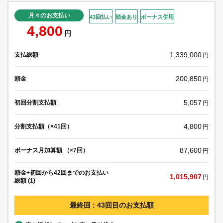
月々のお支払い
43回払い
頭金あり
ボーナス併用
4,800
円
1,339,000
支払総額
円
200,850
頭金
円
5,057
初回分割支払額
円
4,800
分割支払額（×41回）
円
87,600
ボーナス月加算額 （×7回）
円
頭金+初回から42回までのお支払い
1,015,907
円
総額 (1)
最終回 : 43回目のお支払額