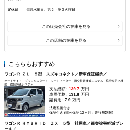
定休日
毎週水曜日、第２・第３火曜日
この販売会社の在庫を見る
この店舗の在庫を見る
こちらもおすすめ
ワゴンＲ ＺＬ ５型 スズキコネクト／新車保証継承／
オートライト プッシュスタート シートヒーター 衝突被害軽減システム 横滑り防止機
能 盗難防止システム
支払総額:
139.7
万円
車両価格:
131.8
万円
諸費用:
7.9
万円
法定整備付き
保証付き (部分保証 12ヶ月：走行無制限)
ワゴンＲ ＨＹＢＲＩＤ ＺＸ ５型 社用車／衝突被害軽減ブレ
ーキ／