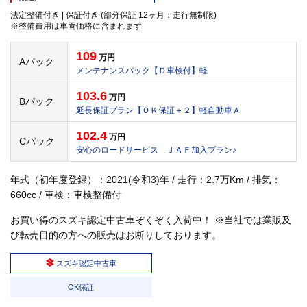
法定整備付き | 保証付き (部分保証 12ヶ月：走行無制限)
※整備費用は車両価格に含まれます
109
万円
Aパック
メンテナンスパック【Ｄ車検付】軽
103.6
万円
Bパック
延長保証プラン【ＯＫ保証＋２】軽自動車Ａ
102.4
万円
Cパック
安心のロードサービス ＪＡＦ加入プラン♪
年式（初年度登録）：2021(令和3)年 / 走行：2.7万Km / 排気：
660cc / 車検：車検整備付
お買い得のスズキ認定中古車ぞくぞく入荷中！ ※当社では業販及
び転売目的の方への販売はお断りしております。
スズキ認定中古車
OK保証