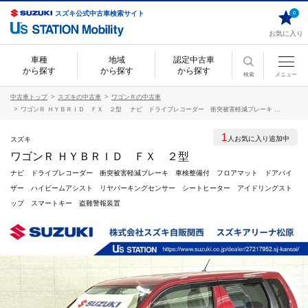
スズキ公式中古車検索サイト
0
お気に入り
車種
地域
認定中古車
から探す
から探す
から探す
検索
メニュー
中古車トップ
スズキの中古車
ワゴンＲの中古車
ワゴンＲ ＨＹＢＲＩＤ ＦＸ ２型 ナビ ドライブレコーダー 衝突被害軽減ブレーキ ...
1
人お気に入り追加中
スズキ
ワゴンＲ ＨＹＢＲＩＤ ＦＸ ２型
ナビ ドライブレコーダー 衝突被害軽減ブレーキ 車検整備付 フロアマット ドアバイ
ザー ハイビームアシスト リヤパーキングセンサー シートヒーター アイドリングスト
ップ スマートキー 盗難警報装置