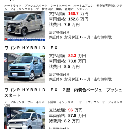
オートライト プッシュスタート シートヒーター オートエアコン 衝突被害軽減システ
ム アイドリングストップ 横滑り防止機能 盗難防止システム
支払総額:
160.7
万円
車両価格:
152.8
万円
諸費用:
7.9
万円
法定整備付き
保証付き (部分保証 12ヶ月：走行無制限)
ワゴンＲ ＨＹＢＲＩＤ ＦＸ
支払総額:
82.3
万円
車両価格:
73.8
万円
諸費用:
8.5
万円
法定整備付き
保証付き (部分保証 12ヶ月：走行無制限)
ワゴンＲ ＨＹＢＲＩＤ ＦＸ ２型 内装色ベージュ プッシュ
スタート
デュアルセンサーブレーキサポート搭載 インテリキー オートエアコン オーディオレス
状態
支払総額:
96
万円
車両価格:
87.8
万円
諸費用:
8.2
万円