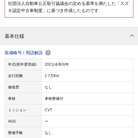
社団法人自動車公正取引協議会の定める基準を満たした「スズ
キ認定中古車制度」に基づき作成したものです
基本仕様
装備略号 / 用語解説
?
年式(初年度登録)
2021(令和3)年
走行距離
2.7万Km
修復歴
なし
車検
車検整備付
ミッション
CVT
AGS
ー
整備手帳
なし