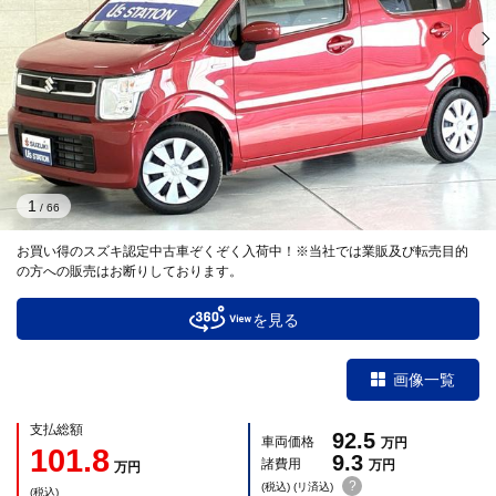
1
/
66
お買い得のスズキ認定中古車ぞくぞく入荷中！※当社では業販及び転売目的
の方への販売はお断りしております。
を見る
画像一覧
支払総額
92.5
車両価格
万円
101.8
9.3
諸費用
万円
万円
?
(税込) (リ済込)
(税込)