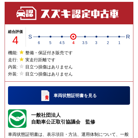
総合評価
4
S
R
6
5
4.5
4
3.5
3
2
1
機能:
整備・保証付き販売です
走行:
実走行距離です
内装:
目立つ損傷はありません
外装:
目立つ損傷はありません
車両状態証明書
を見る
一般社団法人
自動車公正取引協議会 監修
車両状態証明書は、表示項目・方法、運用体制について、一般