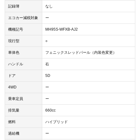
記録簿
なし
エコカー減税対象
ー
機種記号
MH95S-WFXB-AJ2
現行型
○
車体色
フェニックスレッドパール（内装色変更）
ハンドル
右
ドア
5D
4WD
ー
乗車定員
ー
排気量
660cc
燃料
ハイブリッド
過給機
ー