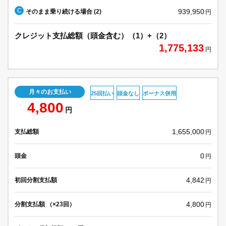
C
939,950
そのまま乗り続ける場合 (2)
円
クレジット支払総額（頭金含む）（1）+（2）
1,775,133
円
月々のお支払い
25回払い
頭金なし
ボーナス併用
4,800
円
1,655,000
支払総額
円
0
頭金
円
4,842
初回分割支払額
円
4,800
分割支払額 （×23回）
円