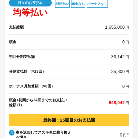
月々のお支払い
25回払い
頭金なし
ボーナスなし
均等払い
1,655,000
支払総額
円
0
頭金
円
36,142
初回分割支払額
円
35,300
分割支払額 （×23回）
円
0
ボーナス月加算額 （×0回）
円
頭金+初回から24回までのお支払い
848,042
円
総額 (1)
最終回 : 25回目のお支払額
車を返却してスズキ車に乗り換え
A
0
※
円
る場合