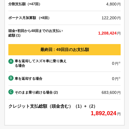
4,800
分割支払額（×47回）
円
122,200
ボーナス月加算額 （×8回）
円
頭金+初回から48回までのお支払い
1,208,424
円
総額 (1)
最終回 : 49回目のお支払額
車を返却してスズキ車に乗り換え
A
0
※
円
る場合
B
0
車を返却する場合
※
円
C
683,600
そのまま乗り続ける場合 (2)
円
クレジット支払総額（頭金含む）（1）+（2）
1,892,024
円