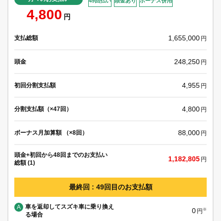
49回払い
頭金あり
ボーナス併用
4,800
円
1,655,000
支払総額
円
248,250
頭金
円
4,955
初回分割支払額
円
4,800
分割支払額（×47回）
円
88,000
ボーナス月加算額 （×8回）
円
頭金+初回から48回までのお支払い
1,182,805
円
総額 (1)
最終回 : 49回目のお支払額
車を返却してスズキ車に乗り換え
A
0
※
円
る場合