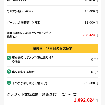
円
15,000
分割支払額（×47回）
円
61,000
ボーナス月加算額 （×8回）
円
頭金+初回から48回までのお支払い
1,208,424
円
総額 (1)
最終回 : 49回目のお支払額
車を返却してスズキ車に乗り換え
A
0
※
円
る場合
B
0
車を返却する場合
※
円
C
683,600
そのまま乗り続ける場合 (2)
円
クレジット支払総額（頭金含む）（1）+（2）
1,892,024
円