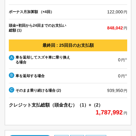
122,000
ボーナス月加算額 （×4回）
円
頭金+初回から24回までのお支払い
848,042
円
総額 (1)
最終回 : 25回目のお支払額
車を返却してスズキ車に乗り換え
A
0
※
円
る場合
B
0
車を返却する場合
※
円
C
939,950
そのまま乗り続ける場合 (2)
円
クレジット支払総額（頭金含む）（1）+（2）
1,787,992
円