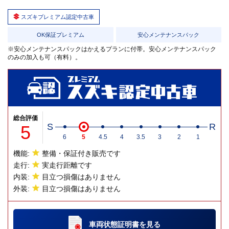
スズキプレミアム認定中古車
OK保証プレミアム
安心メンテナンスパック
※安心メンテナンスパックはかえるプランに付帯。安心メンテナンスパック
のみの加入も可（有料）。
総合評価
5
S
R
6
5
4.5
4
3.5
3
2
1
機能:
整備・保証付き販売です
走行:
実走行距離です
内装:
目立つ損傷はありません
外装:
目立つ損傷はありません
車両状態証明書
を見る