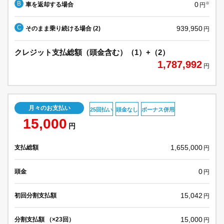
B
0
車を返却する場合
※
円
C
939,950
そのまま乗り続ける場合 (2)
円
クレジット支払総額（頭金含む）（1）+（2）
1,787,992
円
月々のお支払い
25回払い
頭金なし
ボーナス併用
15,000
円
1,655,000
支払総額
円
0
頭金
円
15,042
初回分割支払額
円
15,000
分割支払額 （×23回）
円