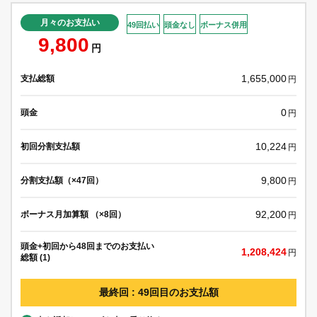
月々のお支払い
49回払い
頭金なし
ボーナス併用
9,800
円
1,655,000
支払総額
円
0
頭金
円
10,224
初回分割支払額
円
9,800
分割支払額（×47回）
円
92,200
ボーナス月加算額 （×8回）
円
頭金+初回から48回までのお支払い
1,208,424
円
総額 (1)
最終回 : 49回目のお支払額