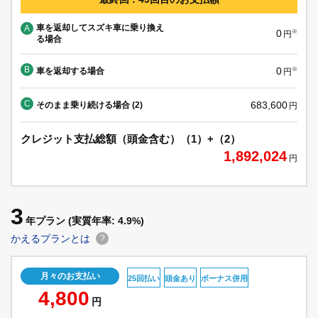
車を返却してスズキ車に乗り換え
A
0
※
円
る場合
B
0
車を返却する場合
※
円
C
683,600
そのまま乗り続ける場合 (2)
円
クレジット支払総額（頭金含む）（1）+（2）
1,892,024
円
3
年プラン
(実質年率: 4.9%)
かえるプランとは
?
月々のお支払い
25回払い
頭金あり
ボーナス併用
4,800
円