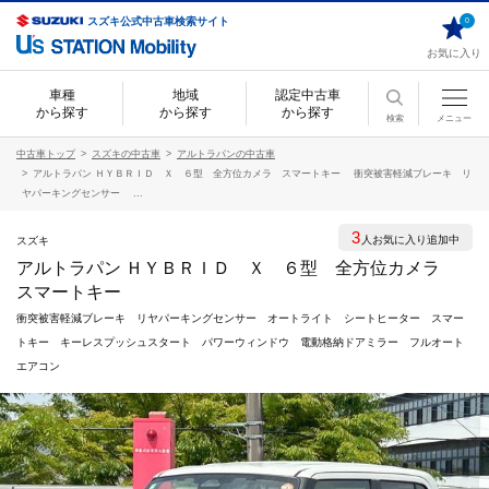
スズキ公式中古車検索サイト
0
お気に入り
車種
地域
認定中古車
から探す
から探す
から探す
検索
メニュー
中古車トップ
スズキの中古車
アルトラパンの中古車
アルトラパン ＨＹＢＲＩＤ Ｘ ６型 全方位カメラ スマートキー 衝突被害軽減ブレーキ リ
ヤパーキングセンサー ...
3
人お気に入り追加中
スズキ
アルトラパン ＨＹＢＲＩＤ Ｘ ６型 全方位カメラ
スマートキー
衝突被害軽減ブレーキ リヤパーキングセンサー オートライト シートヒーター スマー
トキー キーレスプッシュスタート パワーウィンドウ 電動格納ドアミラー フルオート
エアコン