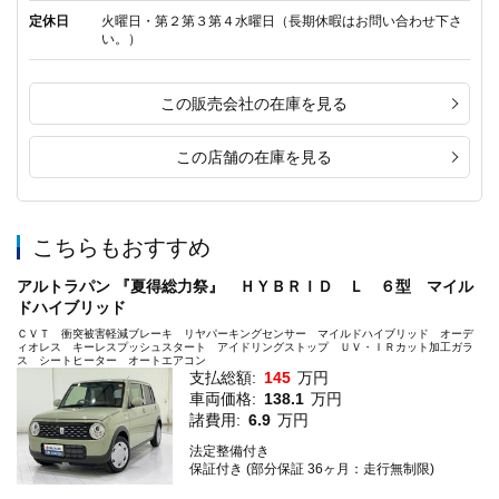
定休日
火曜日・第２第３第４水曜日（長期休暇はお問い合わせ下さ
い。）
この販売会社の在庫を見る
この店舗の在庫を見る
こちらもおすすめ
アルトラパン 『夏得総力祭』 ＨＹＢＲＩＤ Ｌ ６型 マイル
ドハイブリッド
ＣＶＴ 衝突被害軽減ブレーキ リヤパーキングセンサー マイルドハイブリッド オーデ
ィオレス キーレスプッシュスタート アイドリングストップ ＵＶ・ＩＲカット加工ガラ
ス シートヒーター オートエアコン
支払総額:
145
万円
車両価格:
138.1
万円
諸費用:
6.9
万円
法定整備付き
保証付き (部分保証 36ヶ月：走行無制限)