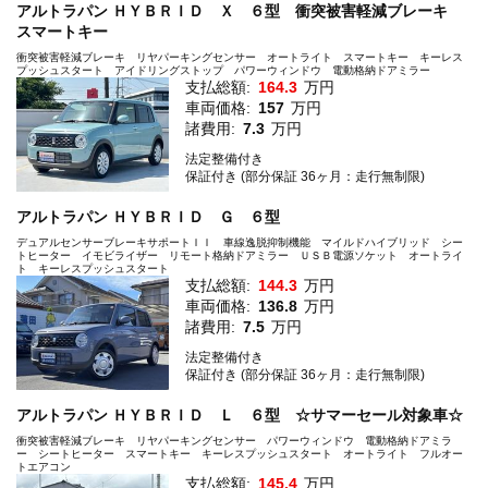
アルトラパン ＨＹＢＲＩＤ Ｘ ６型 衝突被害軽減ブレーキ
スマートキー
衝突被害軽減ブレーキ リヤパーキングセンサー オートライト スマートキー キーレス
プッシュスタート アイドリングストップ パワーウィンドウ 電動格納ドアミラー
支払総額:
164.3
万円
車両価格:
157
万円
諸費用:
7.3
万円
法定整備付き
保証付き (部分保証 36ヶ月：走行無制限)
アルトラパン ＨＹＢＲＩＤ Ｇ ６型
デュアルセンサーブレーキサポートＩＩ 車線逸脱抑制機能 マイルドハイブリッド シー
トヒーター イモビライザー リモート格納ドアミラー ＵＳＢ電源ソケット オートライ
ト キーレスプッシュスタート
支払総額:
144.3
万円
車両価格:
136.8
万円
諸費用:
7.5
万円
法定整備付き
保証付き (部分保証 36ヶ月：走行無制限)
アルトラパン ＨＹＢＲＩＤ Ｌ ６型 ☆サマーセール対象車☆
衝突被害軽減ブレーキ リヤパーキングセンサー パワーウィンドウ 電動格納ドアミラ
ー シートヒーター スマートキー キーレスプッシュスタート オートライト フルオー
トエアコン
支払総額:
145.4
万円