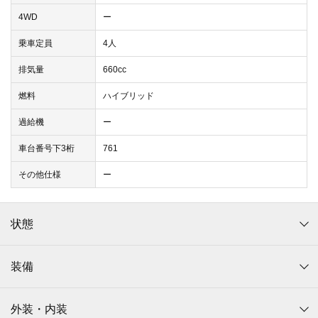
4WD
ー
乗車定員
4人
排気量
660cc
燃料
ハイブリッド
過給機
ー
車台番号下3桁
761
その他仕様
ー
状態
装備
外装・内装