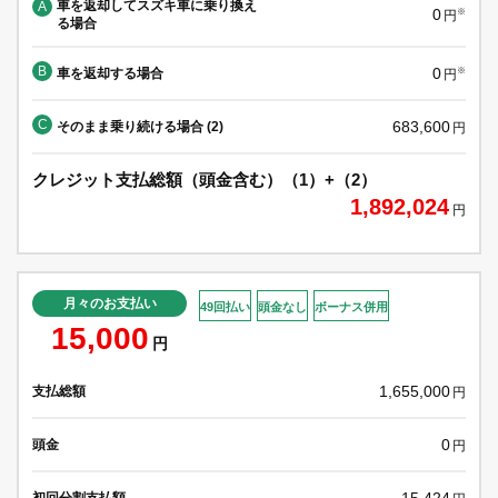
車を返却してスズキ車に乗り換え
A
0
※
円
る場合
B
0
車を返却する場合
※
円
C
683,600
そのまま乗り続ける場合 (2)
円
クレジット支払総額（頭金含む）（1）+（2）
1,892,024
円
月々のお支払い
49回払い
頭金なし
ボーナス併用
15,000
円
1,655,000
支払総額
円
0
頭金
円
15,424
初回分割支払額