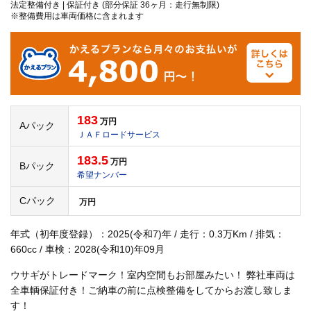
法定整備付き | 保証付き (部分保証 36ヶ月：走行無制限)
※整備費用は車両価格に含まれます
183
万円
Aパック
ＪＡＦロードサービス
183.5
万円
Bパック
希望ナンバー
Cパック
万円
年式（初年度登録）：2025(令和7)年 / 走行：0.3万Km / 排気：
660cc / 車検：2028(令和10)年09月
ウサギがトレードマーク！室内空間もお部屋みたい！ 弊社車両は
全車輌保証付き！ご納車の前に点検整備をしてからお渡し致しま
す！