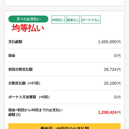
月々のお支払い
49回払い
頭金なし
ボーナスなし
均等払い
1,655,000
支払総額
円
0
頭金
円
28,724
初回分割支払額
円
25,100
分割支払額（×47回）
円
0
ボーナス月加算額 （×0回）
円
頭金+初回から48回までのお支払い
1,208,424
円
総額 (1)
最終回 : 49回目のお支払額