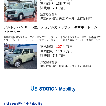
車両価格:
138
万円
諸費用:
7.4
万円
法定整備付き
保証付き (部分保証 36ヶ月：走行無制限)
アルトラパン Ｇ ５型 デュアルカメラブレーキサポート シー
トヒーター
衝突被害軽減システム アイドリングストップ オートライトシステム リモート格納ドア
ミラー シートヒーター キーレスプッシュスタート ＵＳＢ電源ソケット 盗難抑止シス
テム
支払総額:
127.4
万円
車両価格:
119.8
万円
諸費用:
7.6
万円
法定整備付き
保証付き (部分保証 36ヶ月：走行無制限)
お近くのお店から中古車を探す