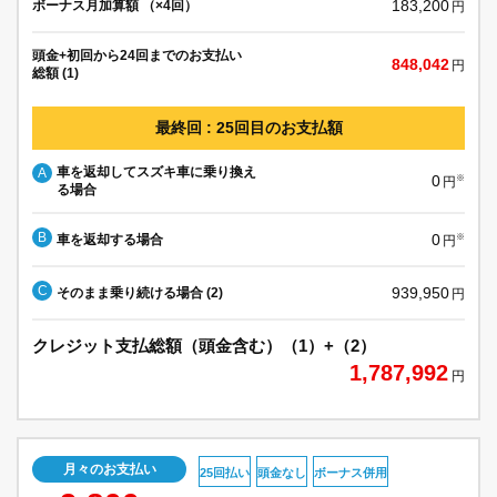
183,200
ボーナス月加算額 （×4回）
円
頭金+初回から24回までのお支払い
848,042
円
総額 (1)
最終回 : 25回目のお支払額
車を返却してスズキ車に乗り換え
A
0
※
円
る場合
B
0
車を返却する場合
※
円
C
939,950
そのまま乗り続ける場合 (2)
円
クレジット支払総額（頭金含む）（1）+（2）
1,787,992
円
月々のお支払い
25回払い
頭金なし
ボーナス併用