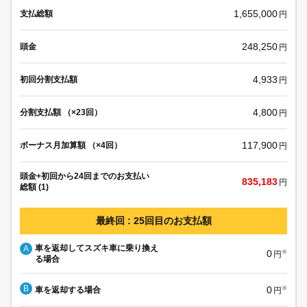
1,655,000
支払総額
円
248,250
頭金
円
4,933
初回分割支払額
円
4,800
分割支払額 （×23回）
円
117,900
ボーナス月加算額 （×4回）
円
頭金+初回から24回までのお支払い
835,183
円
総額 (1)
最終回 : 25回目のお支払額
車を返却してスズキ車に乗り換え
A
0
※
円
る場合
B
0
車を返却する場合
※
円