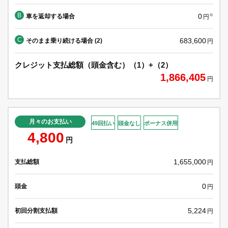
B
0
車を返却する場合
※
円
C
683,600
そのまま乗り続ける場合 (2)
円
クレジット支払総額（頭金含む）（1）+（2）
1,866,405
円
月々のお支払い
49回払い
頭金なし
ボーナス併用
4,800
円
1,655,000
支払総額
円
0
頭金
円
5,224
初回分割支払額
円