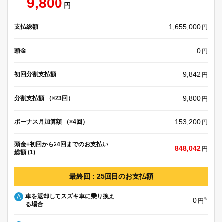
9,800
円
1,655,000
支払総額
円
0
頭金
円
9,842
初回分割支払額
円
9,800
分割支払額 （×23回）
円
153,200
ボーナス月加算額 （×4回）
円
頭金+初回から24回までのお支払い
848,042
円
総額 (1)
最終回 : 25回目のお支払額
車を返却してスズキ車に乗り換え
A
0
※
円
る場合