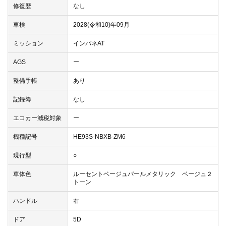
修復歴
なし
車検
2028(令和10)年09月
ミッション
インパネAT
AGS
ー
整備手帳
あり
記録簿
なし
エコカー減税対象
ー
機種記号
HE93S-NBXB-ZM6
現行型
○
車体色
ルーセントベージュパールメタリック ベージュ２
トーン
ハンドル
右
ドア
5D