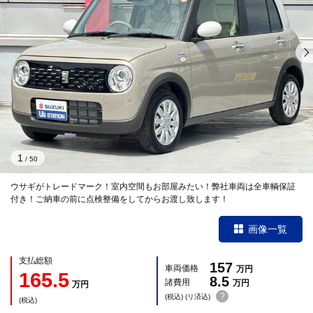
1
/
50
ウサギがトレードマーク！室内空間もお部屋みたい！弊社車両は全車輌保証
付き！ご納車の前に点検整備をしてからお渡し致します！
画像一覧
支払総額
157
車両価格
万円
165.5
8.5
諸費用
万円
万円
?
(税込) (リ済込)
(税込)