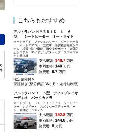
こちらもおすすめ
人の目と同じように、左右２つのカメラで前方のクルマや歩行者を検知する『デ
アルトラパン ＨＹＢＲＩＤ Ｌ ６
軽減ブレーキで追突回避をサポートする安全技術です！！
型 シートヒーター オートライト
オートライト プッシュスタート シートヒータ
ー オートエアコン 禁煙車 衝突被害軽減シス
テム 横滑り防止機能 衝突安全ボディ 盗難防
止システム アイドリングストップ スズキコネ
クト通信機
146.7
支払総額:
万円
の
140
車両価格:
万円
0件
6.7
諸費用:
万円
法定整備付き
保証付き (部分保証 36ヶ月：走行無制限)
アルトラパン Ｘ ５型 ディスプレイオ
ーディオ バックカメラ
オートライト Ｂｌｕｅｔｏｏｔｈ シートヒー
ター ナノイーＸ スズキセーフティーサポー
ト 盗難防止システム
152.8
支払総額:
万円
144.8
車両価格:
万円
8
諸費用:
万円