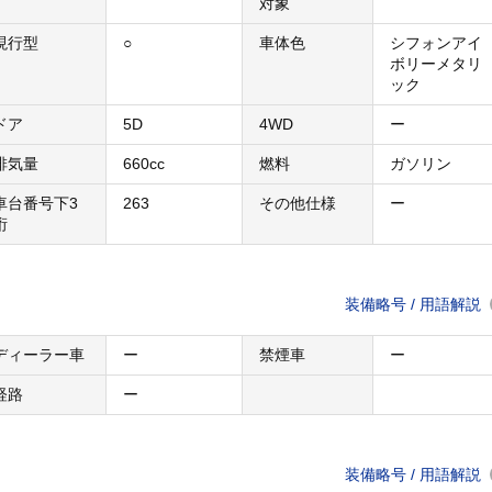
対象
現行型
○
車体色
シフォンアイ
ボリーメタリ
ック
ドア
5D
4WD
ー
排気量
660cc
燃料
ガソリン
車台番号下3
263
その他仕様
ー
桁
装備略号 / 用語解説
ディーラー車
ー
禁煙車
ー
経路
ー
装備略号 / 用語解説