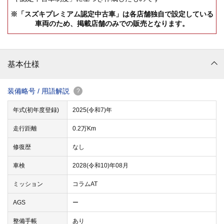
※「スズキプレミアム認定中古車」は各店舗独自で設定している
車両のため、掲載店舗のみでの販売となります。
基本仕様
装備略号 / 用語解説
?
年式(初年度登録)
2025(令和7)年
走行距離
0.2万Km
修復歴
なし
車検
2028(令和10)年08月
ミッション
コラムAT
AGS
ー
整備手帳
あり