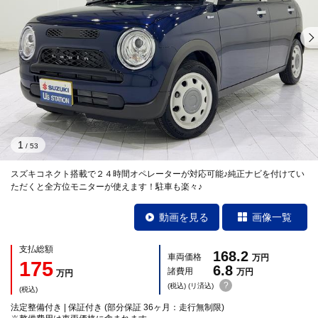
1
/
53
スズキコネクト搭載で２４時間オペレーターが対応可能♪純正ナビを付けてい
ただくと全方位モニターが使えます！駐車も楽々♪
動画を見る
画像一覧
支払総額
168.2
車両価格
万円
175
6.8
諸費用
万円
万円
?
(税込) (リ済込)
(税込)
法定整備付き | 保証付き (部分保証 36ヶ月：走行無制限)