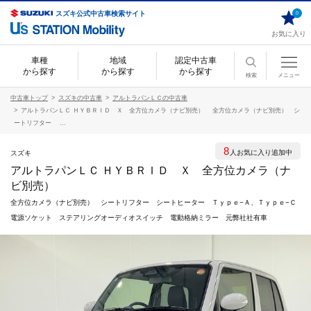
スズキ公式中古車検索サイト
0
お気に入り
車種
地域
認定中古車
から探す
から探す
から探す
検索
メニュー
中古車トップ
スズキの中古車
アルトラパンＬＣの中古車
アルトラパンＬＣ ＨＹＢＲＩＤ Ｘ 全方位カメラ（ナビ別売） 全方位カメラ（ナビ別売） シ
ートリフター ...
8
人お気に入り追加中
スズキ
アルトラパンＬＣ ＨＹＢＲＩＤ Ｘ 全方位カメラ（ナ
ビ別売）
全方位カメラ（ナビ別売） シートリフター シートヒーター Ｔｙｐｅ−Ａ、Ｔｙｐｅ−Ｃ
電源ソケット ステアリングオーディオスイッチ 電動格納ミラー 元弊社社有車