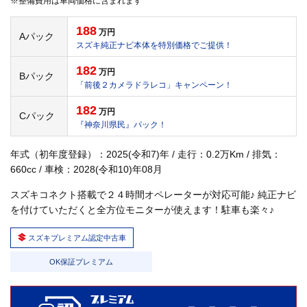
※整備費用は車両価格に含まれます
188
万円
Aパック
スズキ純正ナビ本体を特別価格でご提供！
182
万円
Bパック
「前後２カメラドラレコ」キャンペーン！
182
万円
Cパック
『神奈川県民』パック！
年式（初年度登録）：2025(令和7)年 / 走行：0.2万Km / 排気：
660cc / 車検：2028(令和10)年08月
スズキコネクト搭載で２４時間オペレーターが対応可能♪ 純正ナビ
を付けていただくと全方位モニターが使えます！駐車も楽々♪
スズキプレミアム認定中古車
OK保証プレミアム