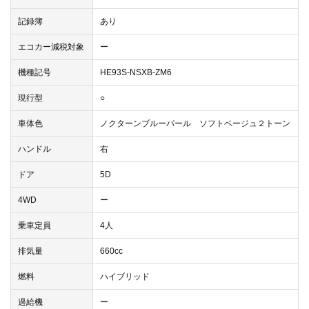
記録簿
あり
エコカー減税対象
ー
機種記号
HE93S-NSXB-ZM6
現行型
○
車体色
ノクターンブルーパール ソフトベージュ２トーン
ハンドル
右
ドア
5D
4WD
ー
乗車定員
4人
排気量
660cc
燃料
ハイブリッド
過給機
ー