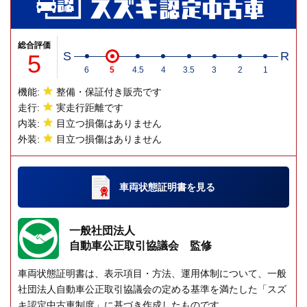
総合評価
5
S
R
6
5
4.5
4
3.5
3
2
1
機能:
整備・保証付き販売です
走行:
実走行距離です
内装:
目立つ損傷はありません
外装:
目立つ損傷はありません
車両状態証明書
を見る
一般社団法人
自動車公正取引協議会 監修
車両状態証明書は、表示項目・方法、運用体制について、一般
社団法人自動車公正取引協議会の定める基準を満たした「スズ
キ認定中古車制度」に基づき作成したものです