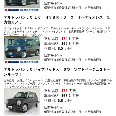
法定整備付き
保証付き (部分保証 36ヶ月：走行無制限)
アルトラパンＬＣ ＬＣ ＨＹＢＲＩＤ Ｘ オーディオレス 全
方位カメラ
スズキコネクト ＬＥＤヘッドランプ アルミホイール キーレスプッシュスタート ステ
アリングオーディオスイッチ マイルドハイブリッド 衝突被害軽減ブレーキ 後退時ブレ
ーキサポート インパネボックス
支払総額:
174.3
万円
車両価格:
165.8
万円
諸費用:
8.5
万円
法定整備付き
保証付き (部分保証 36ヶ月：走行無制限)
アルトラパンＬＣ ハイブリッドＸ ６型 ソフトベージュ２トー
ンルーフ！
全方位モニタ用カメラパッケージ｜元弊社社有車｜車線逸脱”抑制”機能｜ナノイーＸ搭載フル
オートエアコン｜レザー調＆ファブリックシート｜アルミホイール｜後席左右分割可倒シー
ト｜キーレスプッシュスタート
支払総額:
175
万円
車両価格:
168.2
万円
諸費用:
6.8
万円
法定整備付き
保証付き (部分保証 36ヶ月：走行無制限)