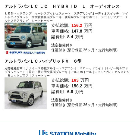
アルトラパンＬＣ ＬＣ ＨＹＢＲＩＤ Ｌ オーディオレス
ＬＥＤヘッドランプ キーレスプッシュスタート ステアリングオーディオスイッチ マイ
ルドハイブリッド 衝突被害軽減ブレーキ 後退時ブレーキサポート シートリフター チ
ルトステアリング シートヒーター
支払総額:
156.2
万円
車両価格:
147.8
万円
諸費用:
8.4
万円
法定整備付き
保証付き (部分保証 36ヶ月：走行無制限)
アルトラパンＬＣ ハイブリッドＸ ６型
元弊社社有車｜ナノイーＸ搭載フルオートエアコン｜ＬＥＤヘッドライト｜レザー調＆ファ
ブリックシート｜前方・後方衝突軽減ブレーキ｜アルミホイール｜３６０°プレミアムＵＶ＆
ＩＲカットガラス｜スマートキー
支払総額:
163
万円
車両価格:
156.2
万円
諸費用:
6.8
万円
法定整備付き
保証付き (部分保証 36ヶ月：走行無制限)