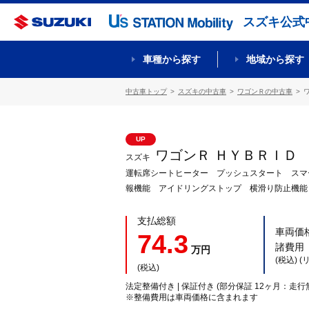
スズキ公式
車種から探す
地域から探す
中古車トップ
スズキの中古車
ワゴンＲの中古車
UP
ワゴンＲ ＨＹＢＲＩＤ
スズキ
運転席シートヒーター プッシュスタート スマ
報機能 アイドリングストップ 横滑り防止機能
支払総額
車両価
74.3
諸費用
万円
(税込) 
(税込)
法定整備付き | 保証付き (部分保証 12ヶ月：走行
※整備費用は車両価格に含まれます