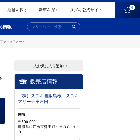
0
店舗を探す
新車を探す
スズキ公式サイト
め情報
シュスタート ...
1
人お気に入り追加中
警
販売店情報
（株）スズキ自販島根 スズキ
アリーナ東津田
住所
〒690-0011
島根県松江市東津田町１８８８−１
０