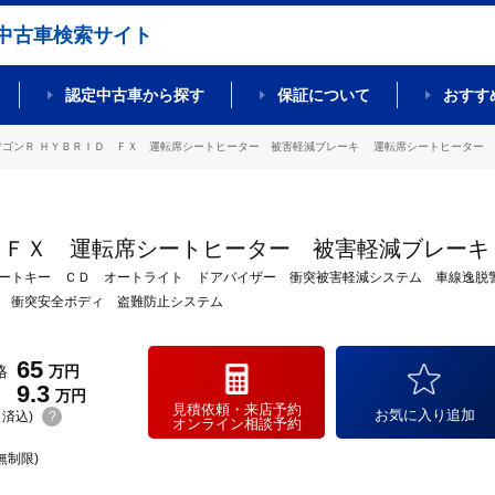
中古車検索サイト
認定中古車から探す
保証について
おすす
ワゴンＲ ＨＹＢＲＩＤ ＦＸ 運転席シートヒーター 被害軽減ブレーキ 運転席シートヒーター プッ
 ＦＸ 運転席シートヒーター 被害軽減ブレーキ
ートキー ＣＤ オートライト ドアバイザー 衝突被害軽減システム 車線逸脱
 衝突安全ボディ 盗難防止システム
65
格
万円
9.3
万円
見積依頼・来店予約
お気に入り追加
(リ済込)
?
オンライン相談予約
無制限)