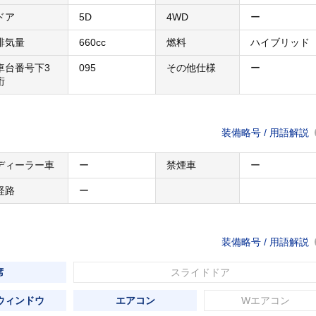
ドア
5D
4WD
ー
排気量
660cc
燃料
ハイブリッド
車台番号下3
095
その他仕様
ー
桁
装備略号 / 用語解説
ディーラー車
ー
禁煙車
ー
経路
ー
装備略号 / 用語解説
席
スライドドア
ウィンドウ
エアコン
Wエアコン