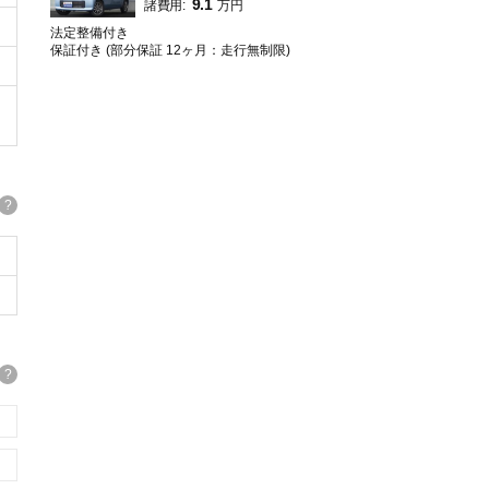
9.1
諸費用:
万円
法定整備付き
保証付き (部分保証 12ヶ月：走行無制限)
?
?