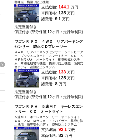
害軽減 横滑り防止機能
144.1
支払総額:
万円
135
車両価格:
万円
キ
9.1
諸費用:
万円
法定整備付き
保証付き (部分保証 12ヶ月：走行無制限)
ワゴンＲ ＦＸ ４ＷＤ リアパーキング
センサー 純正ＣＤプレーヤー
４ＷＤ リアパーキングセンサー シートヒータ
ー プッシュスタート スマートキー ＣＤ Ａ
ＭＦＭラジオ オートライト 衝突軽減システ
ム 車線逸脱警報機能 横滑り防止機能 衝突安
?
全ボディ 盗難防止システム
133
支払総額:
万円
125
車両価格:
万円
8
諸費用:
万円
法定整備付き
保証付き (部分保証 12ヶ月：走行無制限)
ワゴンＲ ＦＡ ５速ＭＴ キーレスエン
トリー ＣＤ オートライト
５速ＭＴ キーレスエントリー オートライト
ＣＤ ＡＭＦＭラジオ ドアバイザー 横滑り防
止機能 衝突安全ボディ 盗難防止システム
92.1
支払総額:
万円
83
車両価格:
万円