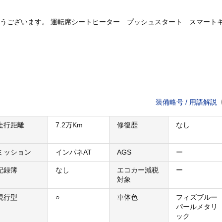
うございます。 運転席シートヒーター プッシュスタート スマート
装備略号 / 用語解説
走行距離
7.2万Km
修復歴
なし
ミッション
インパネAT
AGS
ー
記録簿
なし
エコカー減税
ー
対象
現行型
○
車体色
フィズブルー
パールメタリ
ック