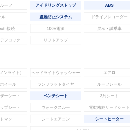
ルーフ
アイドリングストップ
ABS
ール
盗難防止システム
ドライブレコーダー
tooth接続
100V電源
展示・試乗車
デフロック
リフトアップ
セノンライト）
ヘッドライトウォッシャー
エアロ
ホイール
ランフラットタイヤ
ルーフレール
ザーシート
ベンチシート
3列シート
ップシート
ウォークスルー
電動格納サードシート
トマン
シートエアコン
シートヒーター