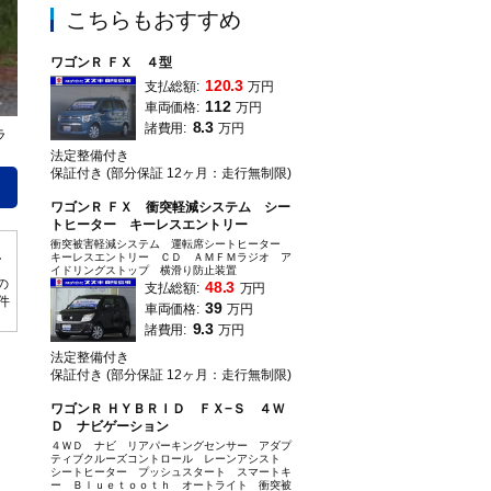
こちらもおすすめ
ワゴンＲ ＦＸ ４型
120.3
支払総額:
万円
112
車両価格:
万円
8.3
諸費用:
万円
ラ
８月９日から１５日の期間中にお問い合わせいただき、その後８月末までにご成
法定整備付き
保証付き (部分保証 12ヶ月：走行無制限)
ワゴンＲ ＦＸ 衝突軽減システム シー
トヒーター キーレスエントリー
衝突被害軽減システム 運転席シートヒーター
キーレスエントリー ＣＤ ＡＭＦＭラジオ ア
イドリングストップ 横滑り防止装置
の
48.3
支払総額:
万円
0件
39
車両価格:
万円
9.3
諸費用:
万円
法定整備付き
保証付き (部分保証 12ヶ月：走行無制限)
ワゴンＲ ＨＹＢＲＩＤ ＦＸ−Ｓ ４Ｗ
Ｄ ナビゲーション
４ＷＤ ナビ リアパーキングセンサー アダプ
ティブクルーズコントロール レーンアシスト
シートヒーター プッシュスタート スマートキ
ー Ｂｌｕｅｔｏｏｔｈ オートライト 衝突被