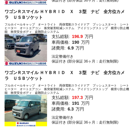
保証付き (部分保証 36ヶ月：走行無制限)
ワゴンＲスマイル ＨＹＢＲＩＤ Ｘ ３型 ナビ 全方位カメ
ラ ＵＳＢソケット
フルホイールキャップ オートライト 両側電動スライドドア プッシュスタート シート
ヒーター オートエアコン 衝突被害軽減システム アイドリングストップ 横滑り防止機
能 衝突安全ボディ 盗難防止システム
支払総額:
196.9
万円
車両価格:
190
万円
諸費用:
6.9
万円
法定整備付き
保証付き (部分保証 36ヶ月：走行無制限)
ワゴンＲスマイル ＨＹＢＲＩＤ Ｘ ３型 ナビ 全方位カメ
ラ ＵＳＢソケット
フルホイールキャップ オートライト 両側電動スライドドア プッシュスタート シート
ヒーター オートエアコン 衝突被害軽減システム アイドリングストップ 横滑り防止機
能 衝突安全ボディ 盗難防止システム
支払総額:
197.3
万円
車両価格:
191
万円
諸費用:
6.3
万円
法定整備付き
保証付き (部分保証 36ヶ月：走行無制限)