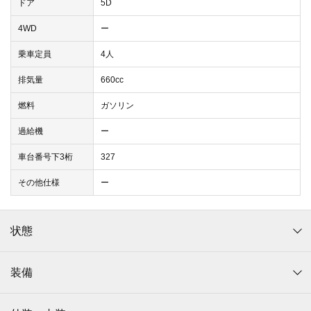
ドア
5D
4WD
ー
乗車定員
4人
排気量
660cc
燃料
ガソリン
過給機
ー
車台番号下3桁
327
その他仕様
ー
状態
装備