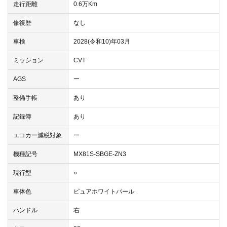
走行距離
0.6万Km
修復歴
なし
車検
2028(令和10)年03月
ミッション
CVT
AGS
ー
整備手帳
あり
記録簿
あり
エコカー減税対象
ー
機種記号
MX81S-SBGE-ZN3
現行型
○
車体色
ピュアホワイトパール
ハンドル
右