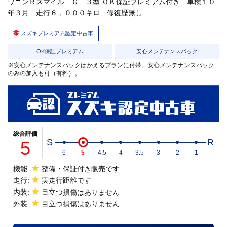
ワゴンＲスマイル Ｇ ３型 ＯＫ保証プレミアム付き 車検１０
年３月 走行６，０００キロ 修復歴無し
スズキプレミアム認定中古車
OK保証プレミアム
安心メンテナンスパック
※安心メンテナンスパックはかえるプランに付帯。安心メンテナンスパック
のみの加入も可（有料）。
総合評価
5
S
R
6
5
4.5
4
3.5
3
2
1
機能:
整備・保証付き販売です
走行:
実走行距離です
内装:
目立つ損傷はありません
外装:
目立つ損傷はありません