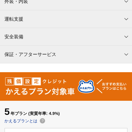
外装・内装
運転支援
安全装備
保証・アフターサービス
5
年プラン
(実質年率: 4.9%)
かえるプランとは
?