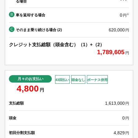
る場合
B
0
車を返却する場合
※
円
C
620,000
そのまま乗り続ける場合 (2)
円
クレジット支払総額（頭金含む）（1）+（2）
1,789,605
円
月々のお支払い
43回払い
頭金なし
ボーナス併用
4,800
円
1,613,000
支払総額
円
0
頭金
円
4,829
初回分割支払額
円