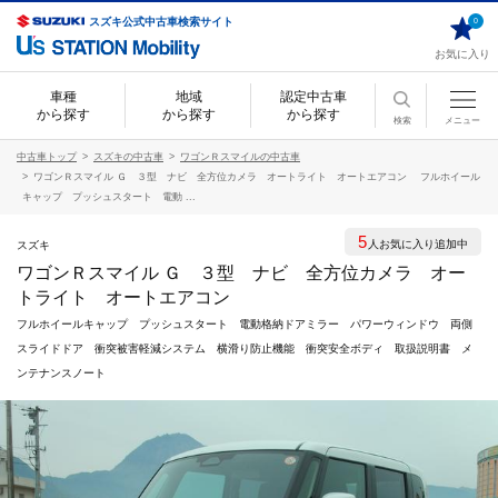
スズキ公式中古車検索サイト
0
お気に入り
車種
地域
認定中古車
から探す
から探す
から探す
検索
メニュー
中古車トップ
スズキの中古車
ワゴンＲスマイルの中古車
ワゴンＲスマイル Ｇ ３型 ナビ 全方位カメラ オートライト オートエアコン フルホイール
キャップ プッシュスタート 電動 ...
5
人お気に入り追加中
スズキ
ワゴンＲスマイル Ｇ ３型 ナビ 全方位カメラ オー
トライト オートエアコン
フルホイールキャップ プッシュスタート 電動格納ドアミラー パワーウィンドウ 両側
スライドドア 衝突被害軽減システム 横滑り防止機能 衝突安全ボディ 取扱説明書 メ
ンテナンスノート