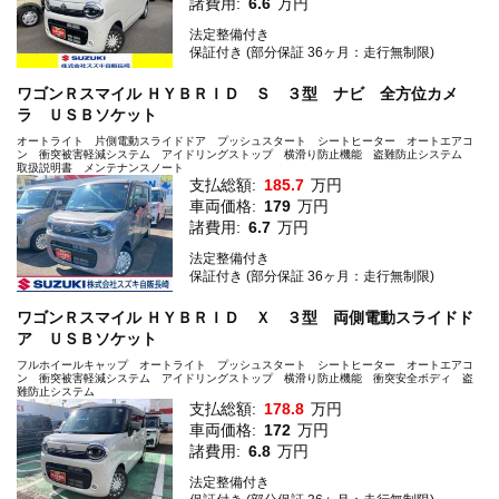
諸費用:
6.6
万円
法定整備付き
保証付き (部分保証 36ヶ月：走行無制限)
ワゴンＲスマイル ＨＹＢＲＩＤ Ｓ ３型 ナビ 全方位カメ
ラ ＵＳＢソケット
オートライト 片側電動スライドドア プッシュスタート シートヒーター オートエアコ
ン 衝突被害軽減システム アイドリングストップ 横滑り防止機能 盗難防止システム
取扱説明書 メンテナンスノート
支払総額:
185.7
万円
車両価格:
179
万円
諸費用:
6.7
万円
法定整備付き
保証付き (部分保証 36ヶ月：走行無制限)
ワゴンＲスマイル ＨＹＢＲＩＤ Ｘ ３型 両側電動スライドド
ア ＵＳＢソケット
フルホイールキャップ オートライト プッシュスタート シートヒーター オートエアコ
ン 衝突被害軽減システム アイドリングストップ 横滑り防止機能 衝突安全ボディ 盗
難防止システム
支払総額:
178.8
万円
車両価格:
172
万円
諸費用:
6.8
万円
法定整備付き