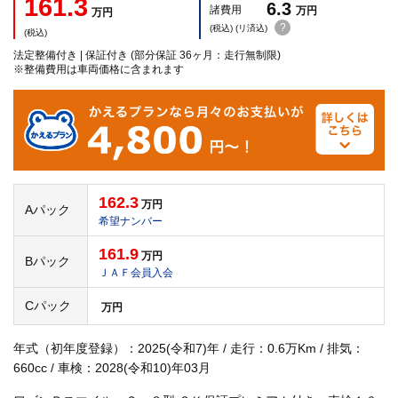
161.3
6.3
諸費用
万円
万円
?
(税込) (リ済込)
(税込)
法定整備付き | 保証付き (部分保証 36ヶ月：走行無制限)
※整備費用は車両価格に含まれます
162.3
万円
Aパック
希望ナンバー
161.9
万円
Bパック
ＪＡＦ会員入会
Cパック
万円
年式（初年度登録）：2025(令和7)年 / 走行：0.6万Km / 排気：
660cc / 車検：2028(令和10)年03月