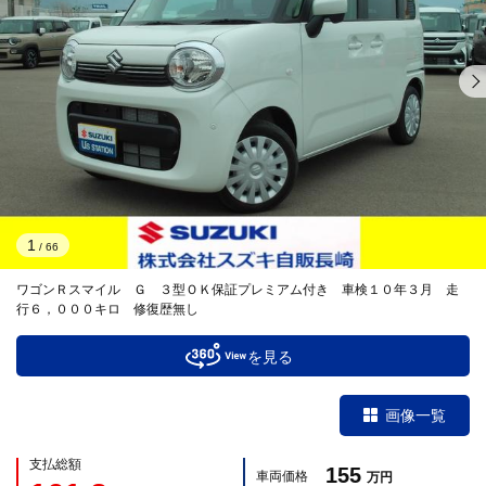
1
/
66
ワゴンＲスマイル Ｇ ３型ＯＫ保証プレミアム付き 車検１０年３月 走
行６，０００キロ 修復歴無し
を見る
画像一覧
支払総額
155
車両価格
万円