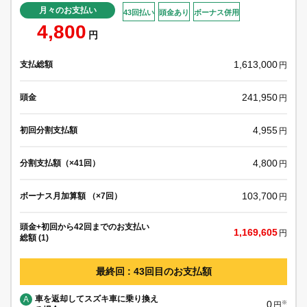
月々のお支払い
43回払い
頭金あり
ボーナス併用
4,800
円
1,613,000
支払総額
円
241,950
頭金
円
4,955
初回分割支払額
円
4,800
分割支払額（×41回）
円
103,700
ボーナス月加算額 （×7回）
円
頭金+初回から42回までのお支払い
1,169,605
円
総額 (1)
最終回 : 43回目のお支払額
車を返却してスズキ車に乗り換え
A
0
※
円