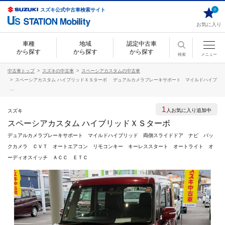
スズキ公式中古車検索サイト
0
お気に入り
車種
地域
認定中古車
から探す
から探す
から探す
検索
メニュー
中古車トップ
スズキの中古車
スペーシアカスタムの中古車
スペーシアカスタム ハイブリッドＸＳターボ デュアルカメラブレーキサポート マイルドハイブ
...
1
人お気に入り追加中
スズキ
スペーシアカスタム ハイブリッドＸＳターボ
デュアルカメラブレーキサポート マイルドハイブリッド 両側スライドドア ナビ バッ
クカメラ ＣＶＴ オートエアコン リモコンキー キーレススタート オートライト オ
ーディオスイッチ ＡＣＣ ＥＴＣ