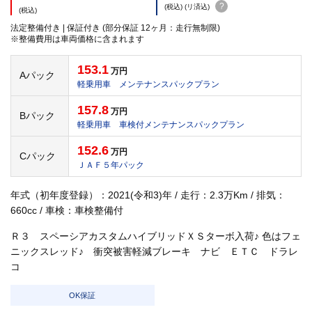
?
(税込) (リ済込)
(税込)
法定整備付き | 保証付き (部分保証 12ヶ月：走行無制限)
※整備費用は車両価格に含まれます
153.1
万円
Aパック
軽乗用車 メンテナンスパックプラン
157.8
万円
Bパック
軽乗用車 車検付メンテナンスパックプラン
152.6
万円
Cパック
ＪＡＦ５年パック
年式（初年度登録）：2021(令和3)年 / 走行：2.3万Km / 排気：
660cc / 車検：車検整備付
Ｒ３ スペーシアカスタムハイブリッドＸＳターボ入荷♪ 色はフェ
ニックスレッド♪ 衝突被害軽減ブレーキ ナビ ＥＴＣ ドラレ
コ
OK保証