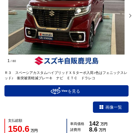
1
/
80
Ｒ３ スペーシアカスタムハイブリッドＸＳターボ入荷♪色はフェニックスレ
ッド♪ 衝突被害軽減ブレーキ ナビ ＥＴＣ ドラレコ
を見る
画像一覧
支払総額
142
車両価格
万円
150.6
8.6
諸費用
万円
万円