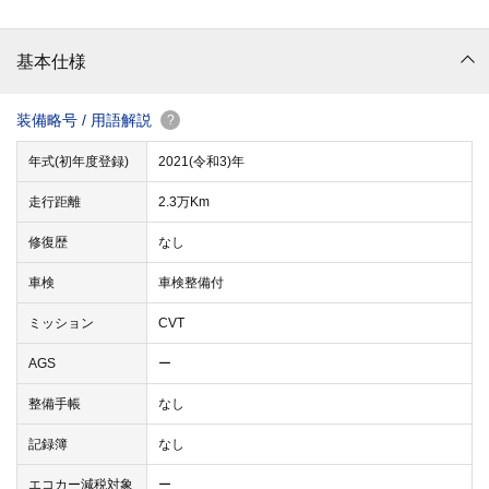
基本仕様
装備略号 / 用語解説
?
年式(初年度登録)
2021(令和3)年
走行距離
2.3万Km
修復歴
なし
車検
車検整備付
ミッション
CVT
AGS
ー
整備手帳
なし
記録簿
なし
エコカー減税対象
ー