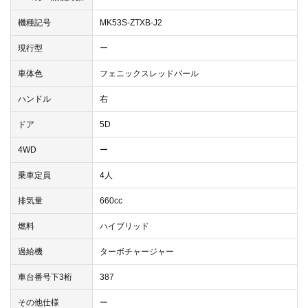
機種記号
MK53S-ZTXB-J2
現行型
ー
車体色
フェニックスレッドパール
ハンドル
右
ドア
5D
4WD
ー
乗車定員
4人
排気量
660cc
燃料
ハイブリッド
過給機
ターボチャージャー
車台番号下3桁
387
その他仕様
ー