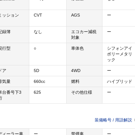
ミッション
CVT
AGS
ー
記録簿
なし
エコカー減税
ー
対象
現行型
○
車体色
シフォンアイ
ボリーメタリ
ック
ドア
5D
4WD
ー
排気量
660cc
燃料
ハイブリッド
車台番号下3
625
その他仕様
ー
桁
装備略号 / 用語解説
ディーラー車
ー
禁煙車
ー