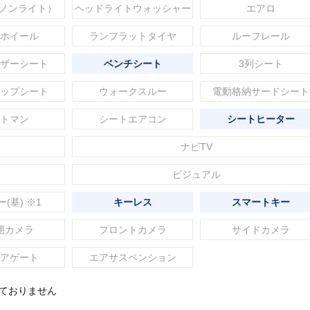
セノンライト）
ヘッドライトウォッシャー
エアロ
ホイール
ランフラットタイヤ
ルーフレール
ザーシート
ベンチシート
3列シート
ップシート
ウォークスルー
電動格納サードシート
トマン
シートエアコン
シートヒーター
ナビTV
ビジュアル
ー(基) ※1
キーレス
スマートキー
囲カメラ
フロントカメラ
サイドカメラ
アゲート
エアサスペンション
れておりません