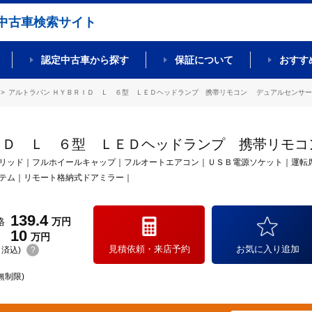
中古車検索サイト
認定中古車から探す
保証について
おすす
アルトラパン ＨＹＢＲＩＤ Ｌ ６型 ＬＥＤヘッドランプ 携帯リモコン デュアルセンサーブ
ＩＤ Ｌ ６型 ＬＥＤヘッドランプ 携帯リモコ
リッド｜フルホイールキャップ｜フルオートエアコン｜ＵＳＢ電源ソケット｜運転
テム｜リモート格納式ドアミラー｜
139.4
格
万円
10
万円
見積依頼・来店予約
お気に入り追加
(リ済込)
?
無制限)