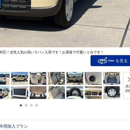
対応！女性人気の高いラパン入荷です！お洒落で可愛い１台です！
を見る
次
2
年間加入プラン