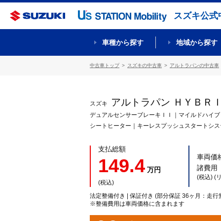
スズキ公式
車種から探す
地域から探す
中古車トップ
スズキの中古車
アルトラパンの中古車
アルトラパン ＨＹＢＲ
スズキ
デュアルセンサーブレーキＩＩ｜マイルドハイブ
シートヒーター｜キーレスプッシュスタートシス
支払総額
車両価
149.4
諸費用
万円
(税込) 
(税込)
法定整備付き | 保証付き (部分保証 36ヶ月：走行
※整備費用は車両価格に含まれます