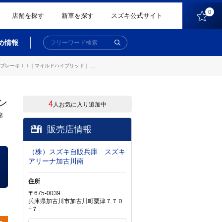
0
店舗を探す
新車を探す
スズキ公式サイト
め情報
レーキＩＩ｜マイルドハイブリッド｜ ...
ン
4
人お気に入り追加中
席
販売店情報
（株）スズキ自販兵庫 スズキ
アリーナ加古川南
住所
〒675-0039
兵庫県加古川市加古川町粟津７７０
−７