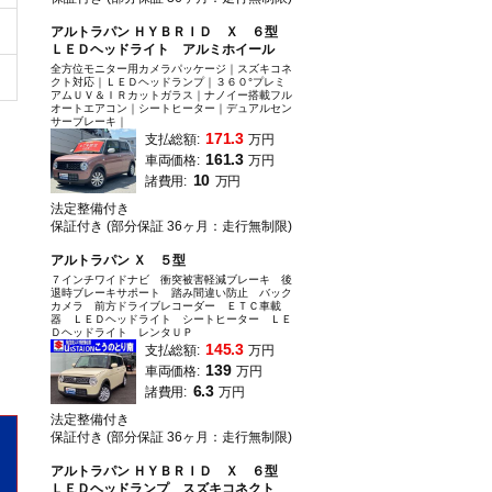
アルトラパン ＨＹＢＲＩＤ Ｘ ６型
ＬＥＤヘッドライト アルミホイール
全方位モニター用カメラパッケージ｜スズキコネ
クト対応｜ＬＥＤヘッドランプ｜３６０°プレミ
アムＵＶ＆ＩＲカットガラス｜ナノイー搭載フル
オートエアコン｜シートヒーター｜デュアルセン
サーブレーキ｜
171.3
支払総額:
万円
161.3
車両価格:
万円
10
諸費用:
万円
法定整備付き
保証付き (部分保証 36ヶ月：走行無制限)
アルトラパン Ｘ ５型
７インチワイドナビ 衝突被害軽減ブレーキ 後
退時ブレーキサポート 踏み間違い防止 バック
カメラ 前方ドライブレコーダー ＥＴＣ車載
器 ＬＥＤヘッドライト シートヒーター ＬＥ
Ｄヘッドライト レンタＵＰ
145.3
支払総額:
万円
139
車両価格:
万円
6.3
諸費用:
万円
法定整備付き
保証付き (部分保証 36ヶ月：走行無制限)
アルトラパン ＨＹＢＲＩＤ Ｘ ６型
ＬＥＤヘッドランプ スズキコネクト