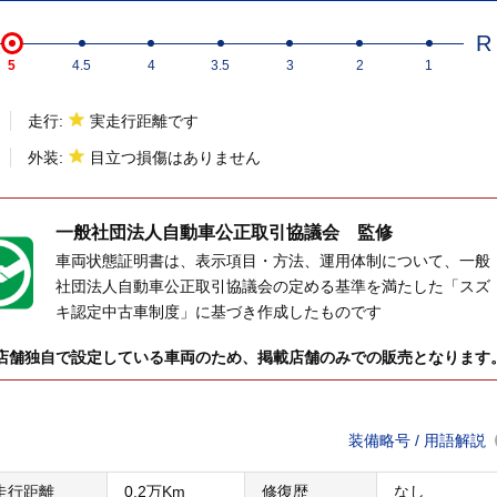
R
5
4.5
4
3.5
3
2
1
走行:
実走行距離です
外装:
目立つ損傷はありません
一般社団法人
自動車公正取引協議会 監修
車両状態証明書は、表示項目・方法、運用体制について、一般
社団法人自動車公正取引協議会の定める基準を満たした「スズ
キ認定中古車制度」に基づき作成したものです
店舗独自で設定している車両のため、掲載店舗のみでの販売となります
装備略号 / 用語解説
走行距離
0.2万Km
修復歴
なし