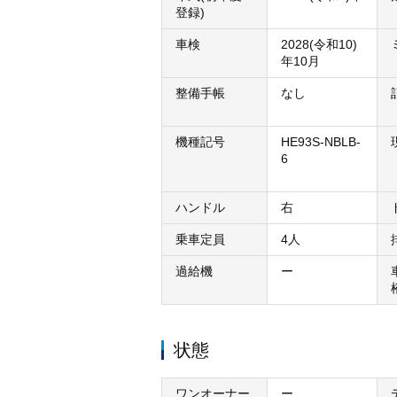
登録)
車検
2028(令和10)
年10月
整備手帳
なし
機種記号
HE93S-NBLB-
6
ハンドル
右
乗車定員
4人
過給機
ー
状態
ワンオーナー
ー