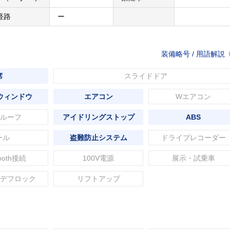
経路
ー
装備略号 / 用語解説
席
スライドドア
ウィンドウ
エアコン
Wエアコン
ルーフ
アイドリングストップ
ABS
ール
盗難防止システム
ドライブレコーダー
tooth接続
100V電源
展示・試乗車
デフロック
リフトアップ