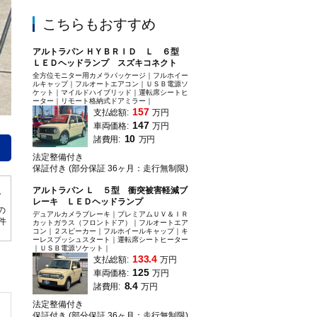
こちらもおすすめ
アルトラパン ＨＹＢＲＩＤ Ｌ ６型
ＬＥＤヘッドランプ スズキコネクト
全方位モニター用カメラパッケージ｜フルホイー
ルキャップ｜フルオートエアコン｜ＵＳＢ電源ソ
ケット｜マイルドハイブリッド｜運転席シートヒ
ーター｜リモート格納式ドアミラー｜
157
支払総額:
万円
147
車両価格:
万円
今月のご成約特典！期間中にスズキ中古車をご成約で、オプション３３，０００
10
諸費用:
万円
円以上ご購入なら５５，０００円分プレゼント！詳しくはスタッフまで。
法定整備付き
保証付き (部分保証 36ヶ月：走行無制限)
アルトラパン Ｌ ５型 衝突被害軽減ブ
レーキ ＬＥＤヘッドランプ
の
デュアルカメラブレーキ｜プレミアムＵＶ＆ＩＲ
0件
カットガラス（フロントドア）｜フルオートエア
コン｜２スピーカー｜フルホイールキャップ｜キ
ーレスプッシュスタート｜運転席シートヒーター
｜ＵＳＢ電源ソケット｜
133.4
支払総額:
万円
125
車両価格:
万円
8.4
諸費用:
万円
法定整備付き
保証付き (部分保証 36ヶ月：走行無制限)