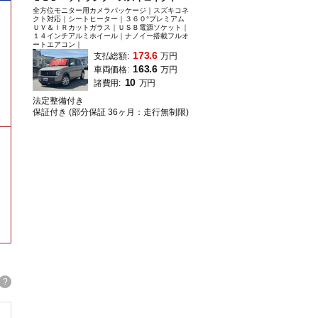
全方位モニター用カメラパッケージ｜スズキコネ
クト対応｜シートヒーター｜３６０°プレミアム
ＵＶ＆ＩＲカットガラス｜ＵＳＢ電源ソケット｜
１４インチアルミホイール｜ナノイー搭載フルオ
ートエアコン｜
173.6
支払総額:
万円
163.6
車両価格:
万円
10
諸費用:
万円
法定整備付き
保証付き (部分保証 36ヶ月：走行無制限)
。
?