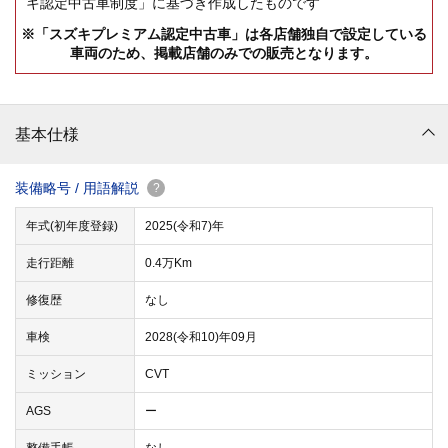
キ認定中古車制度」に基づき作成したものです
※「スズキプレミアム認定中古車」は各店舗独自で設定している
車両のため、掲載店舗のみでの販売となります。
基本仕様
装備略号 / 用語解説
?
年式(初年度登録)
2025(令和7)年
走行距離
0.4万Km
修復歴
なし
車検
2028(令和10)年09月
ミッション
CVT
AGS
ー