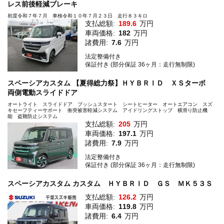
レス前後軽減ブレーキ
初度令和７年７月 車検令和１０年７月２３日 走行８３キロ
支払総額:
189.6
万円
車両価格:
182
万円
諸費用:
7.6
万円
法定整備付き
保証付き (部分保証 36ヶ月：走行無制限)
スペーシアカスタム 【夏得総力祭】ＨＹＢＲＩＤ ＸＳターボ
両側電動スライドドア
オートライト スライドドア プッシュスタート シートヒーター オートエアコン スズ
キセーフティーサポート 衝突被害軽減システム アイドリングストップ 横滑り防止機
能 盗難防止システム
支払総額:
205
万円
車両価格:
197.1
万円
諸費用:
7.9
万円
法定整備付き
保証付き (部分保証 36ヶ月：走行無制限)
スペーシアカスタム カスタム ＨＹＢＲＩＤ ＧＳ ＭＫ５３Ｓ
支払総額:
126.2
万円
車両価格:
119.8
万円
諸費用:
6.4
万円