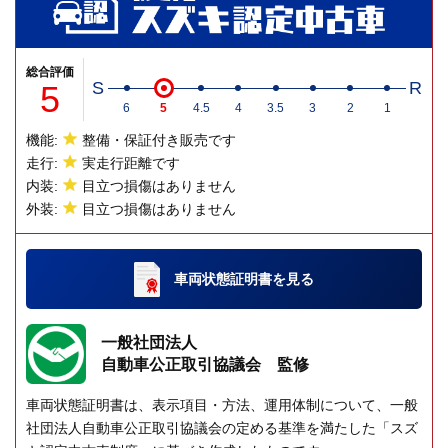
総合評価
5
S
R
6
5
4.5
4
3.5
3
2
1
機能:
整備・保証付き販売です
走行:
実走行距離です
内装:
目立つ損傷はありません
外装:
目立つ損傷はありません
車両状態証明書
を見る
一般社団法人
自動車公正取引協議会 監修
車両状態証明書は、表示項目・方法、運用体制について、一般
社団法人自動車公正取引協議会の定める基準を満たした「スズ