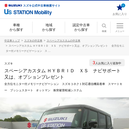
スズキ公式中古車検索サイト
0
お気に入り
車種
地域
認定中古車
から探す
から探す
から探す
検索
メニュー
中古車トップ
スズキの中古車
スペーシアカスタムの中古車
スペーシアカスタム ＨＹＢＲＩＤ ＸＳ ナビサポート又は、オプションプレゼント 全方位モニ
ター付メモリーナビゲーション ス ...
3
人お気に入り追加中
スズキ
スペーシアカスタム ＨＹＢＲＩＤ ＸＳ ナビサポート
又は、オプションプレゼント
全方位モニター付メモリーナビゲーション スズキコネクト対応通信機装着車 スマートキ
ー プッシュスタート オットマン 衝突被害軽減システム