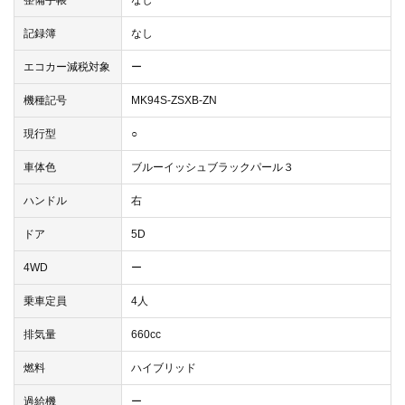
整備手帳
なし
記録簿
なし
エコカー減税対象
ー
機種記号
MK94S-ZSXB-ZN
現行型
○
車体色
ブルーイッシュブラックパール３
ハンドル
右
ドア
5D
4WD
ー
乗車定員
4人
排気量
660cc
燃料
ハイブリッド
過給機
ー