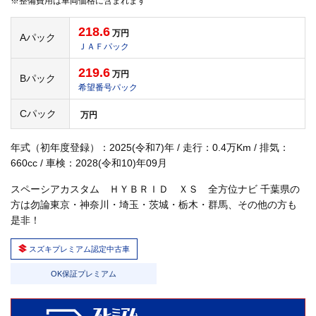
※整備費用は車両価格に含まれます
218.6
万円
Aパック
ＪＡＦパック
219.6
万円
Bパック
希望番号パック
Cパック
万円
年式（初年度登録）：2025(令和7)年 / 走行：0.4万Km / 排気：
660cc / 車検：2028(令和10)年09月
スペーシアカスタム ＨＹＢＲＩＤ ＸＳ 全方位ナビ 千葉県の
方は勿論東京・神奈川・埼玉・茨城・栃木・群馬、その他の方も
是非！
スズキプレミアム認定中古車
OK保証プレミアム