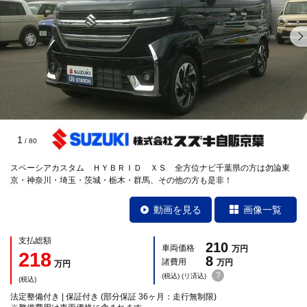
1
/
80
スペーシアカスタム ＨＹＢＲＩＤ ＸＳ 全方位ナビ千葉県の方は勿論東
京・神奈川・埼玉・茨城・栃木・群馬、その他の方も是非！
動画を見る
画像一覧
支払総額
210
車両価格
万円
218
8
諸費用
万円
万円
?
(税込) (リ済込)
(税込)
法定整備付き | 保証付き (部分保証 36ヶ月：走行無制限)