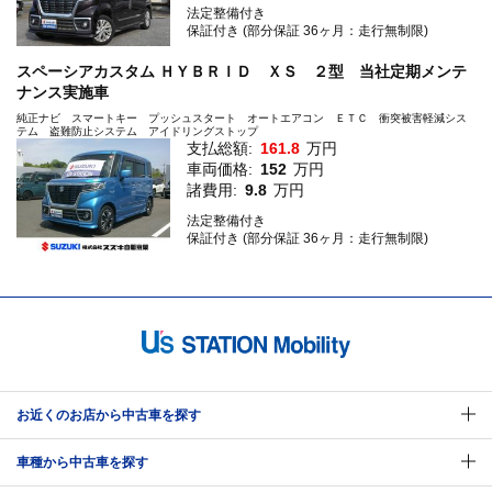
法定整備付き
保証付き (部分保証 36ヶ月：走行無制限)
スペーシアカスタム ＨＹＢＲＩＤ ＸＳ ２型 当社定期メンテ
ナンス実施車
純正ナビ スマートキー プッシュスタート オートエアコン ＥＴＣ 衝突被害軽減シス
テム 盗難防止システム アイドリングストップ
支払総額:
161.8
万円
車両価格:
152
万円
諸費用:
9.8
万円
法定整備付き
保証付き (部分保証 36ヶ月：走行無制限)
お近くのお店から中古車を探す
車種から中古車を探す