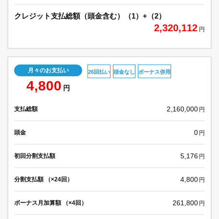
クレジット支払総額（頭金含む）（1）+（2）
2,320,112
円
月々のお支払い
26回払い
頭金なし
ボーナス併用
4,800
円
2,160,000
支払総額
円
0
頭金
円
5,176
初回分割支払額
円
4,800
分割支払額 （×24回）
円
261,800
ボーナス月加算額 （×4回）
円