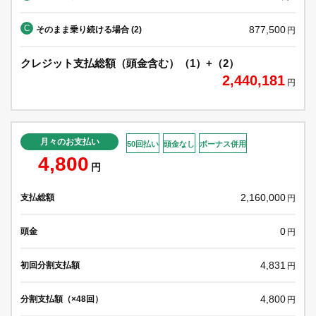
C
877,500
そのまま乗り続ける場合 (2)
円
クレジット支払総額（頭金含む）（1）+（2）
2,440,181
円
月々のお支払い
50回払い
頭金なし
ボーナス併用
4,800
円
2,160,000
支払総額
円
0
頭金
円
4,831
初回分割支払額
円
4,800
分割支払額（×48回）
円