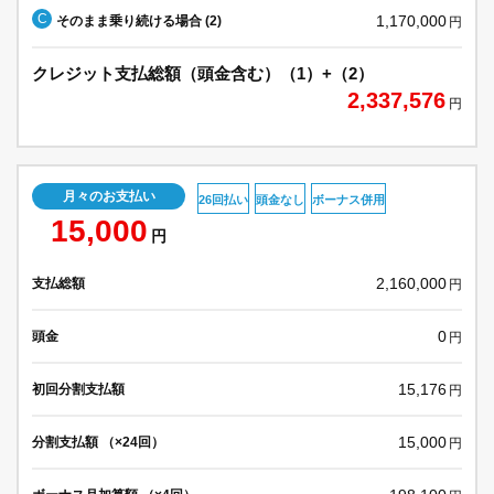
C
1,170,000
そのまま乗り続ける場合 (2)
円
クレジット支払総額（頭金含む）（1）+（2）
2,337,576
円
月々のお支払い
26回払い
頭金なし
ボーナス併用
15,000
円
2,160,000
支払総額
円
0
頭金
円
15,176
初回分割支払額
円
15,000
分割支払額 （×24回）
円