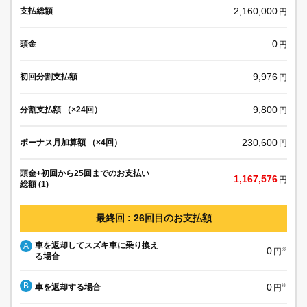
2,160,000
支払総額
円
0
頭金
円
9,976
初回分割支払額
円
9,800
分割支払額 （×24回）
円
230,600
ボーナス月加算額 （×4回）
円
頭金+初回から25回までのお支払い
1,167,576
円
総額 (1)
最終回 : 26回目のお支払額
車を返却してスズキ車に乗り換え
A
0
※
円
る場合
B
0
車を返却する場合
※
円