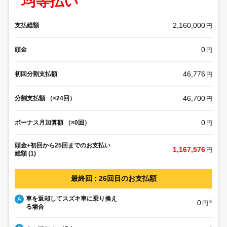
均等払い
2,160,000
支払総額
円
0
頭金
円
46,776
初回分割支払額
円
46,700
分割支払額 （×24回）
円
0
ボーナス月加算額 （×0回）
円
頭金+初回から25回までのお支払い
1,167,576
円
総額 (1)
最終回 : 26回目のお支払額
車を返却してスズキ車に乗り換え
A
0
※
円
る場合