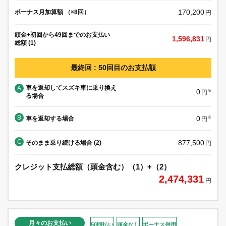
170,200
ボーナス月加算額 （×8回）
円
頭金+初回から49回までのお支払い
1,596,831
円
総額 (1)
最終回 : 50回目のお支払額
車を返却してスズキ車に乗り換え
A
0
※
円
る場合
B
0
車を返却する場合
※
円
C
877,500
そのまま乗り続ける場合 (2)
円
クレジット支払総額（頭金含む）（1）+（2）
2,474,331
円
月々のお支払い
50回払い
頭金なし
ボーナス併用