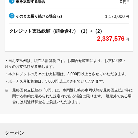
B
0
車を返却する場合
※
円
C
1,170,000
そのまま乗り続ける場合 (2)
円
クレジット支払総額（頭金含む）（1）+（2）
2,337,576
円
・当お支払例は、現在の計算例です。お問合せ時期により、お支払回数・
月々のお支払額が変動します。
・本クレジットの月々のお支払額は、3,000円以上とさせていただきます。
・ボーナス月加算額は、5,000円以上とさせていただきます。
※
最終回お支払額の「0円」は、車両返却時の車両状態が最終回支払い等に
関する特約に定められた規定内である場合に限ります。 規定外である場
合には別途精算金をご負担いただきます。
クーポン