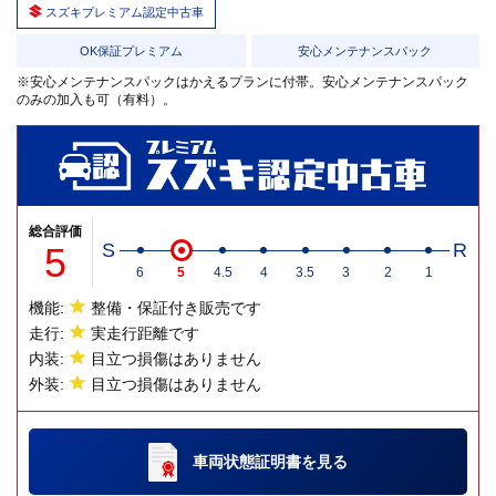
スズキプレミアム認定中古車
OK保証プレミアム
安心メンテナンスパック
※安心メンテナンスパックはかえるプランに付帯。安心メンテナンスパック
のみの加入も可（有料）。
総合評価
5
S
R
6
5
4.5
4
3.5
3
2
1
機能:
整備・保証付き販売です
走行:
実走行距離です
内装:
目立つ損傷はありません
外装:
目立つ損傷はありません
車両状態証明書
を見る