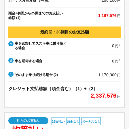
198,100
ボーナス月加算額 （×4回）
円
頭金+初回から25回までのお支払い
1,167,576
円
総額 (1)
最終回 : 26回目のお支払額
車を返却してスズキ車に乗り換え
A
0
※
円
る場合
B
0
車を返却する場合
※
円
C
1,170,000
そのまま乗り続ける場合 (2)
円
クレジット支払総額（頭金含む）（1）+（2）
2,337,576
円
月々のお支払い
26回払い
頭金なし
ボーナスなし