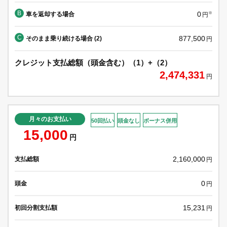
B
0
車を返却する場合
※
円
C
877,500
そのまま乗り続ける場合 (2)
円
クレジット支払総額（頭金含む）（1）+（2）
2,474,331
円
月々のお支払い
50回払い
頭金なし
ボーナス併用
15,000
円
2,160,000
支払総額
円
0
頭金
円
15,231
初回分割支払額
円