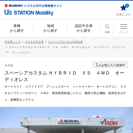
スズキ公式中古車検索サイト
0
お気に入り
車種
地域
認定中古車
から探す
から探す
から探す
検索
メニュー
中古車トップ
スズキの中古車
スペーシアカスタムの中古車
スペーシアカスタム ＨＹＢＲＩＤ ＸＳ ４ＷＤ オーディオレス オートライト スライドド
ア プッシュスター ...
1
人お気に入り追加中
スズキ
スペーシアカスタム ＨＹＢＲＩＤ ＸＳ ４ＷＤ オー
ディオレス
オートライト スライドドア プッシュスタート シートヒーター オートエアコン スズ
キセーフティーサポート ４ＷＤ 衝突被害軽減システム 横滑り防止機能 衝突安全ボデ
ィ 盗難防止システム