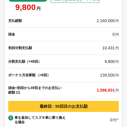
9,800
円
2,160,000
支払総額
円
0
頭金
円
10,431
初回分割支払額
円
9,800
分割支払額（×48回）
円
139,500
ボーナス月加算額 （×8回）
円
頭金+初回から49回までのお支払い
1,596,831
円
総額 (1)
最終回 : 50回目のお支払額
車を返却してスズキ車に乗り換え
A
0
※
円
る場合