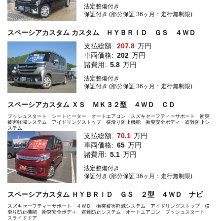
法定整備付き
保証付き (部分保証 36ヶ月：走行無制限)
スペーシアカスタム カスタム ＨＹＢＲＩＤ ＧＳ ４ＷＤ
支払総額:
207.8
万円
車両価格:
202
万円
諸費用:
5.8
万円
法定整備付き
保証付き (部分保証 36ヶ月：走行無制限)
スペーシアカスタム ＸＳ ＭＫ３２型 ４ＷＤ ＣＤ
プッシュスタート シートヒーター オートエアコン スズキセーフティーサポート 衝突
被害軽減システム アイドリングストップ 横滑り防止機能 衝突安全ボディ 盗難防止シ
ステム
支払総額:
70.1
万円
車両価格:
65
万円
諸費用:
5.1
万円
法定整備付き
保証付き (部分保証 36ヶ月：走行無制限)
スペーシアカスタム ＨＹＢＲＩＤ ＧＳ ２型 ４ＷＤ ナビ
スズキセーフティーサポート ４ＷＤ 衝突被害軽減システム アイドリングストップ 横
滑り防止機能 衝突安全ボディ 盗難防止システム オートエアコン プッシュスタート
スライドドア