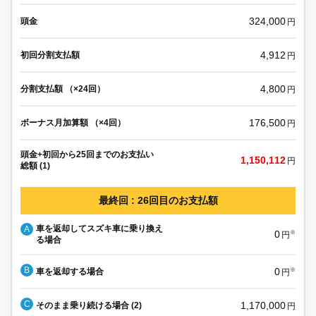
324,000
頭金
円
4,912
初回分割支払額
円
4,800
分割支払額 （×24回）
円
176,500
ボーナス月加算額 （×4回）
円
頭金+初回から25回までのお支払い
1,150,112
円
総額 (1)
最終回 : 26回目のお支払額
車を返却してスズキ車に乗り換え
A
0
※
円
る場合
B
0
車を返却する場合
※
円
C
1,170,000
そのまま乗り続ける場合 (2)
円