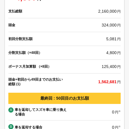
2,160,000
支払総額
円
324,000
頭金
円
5,081
初回分割支払額
円
4,800
分割支払額（×48回）
円
125,400
ボーナス月加算額 （×8回）
円
頭金+初回から49回までのお支払い
1,562,681
円
総額 (1)
最終回 : 50回目のお支払額
車を返却してスズキ車に乗り換え
A
0
※
円
る場合
B
0
車を返却する場合
※
円