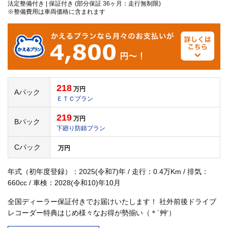
法定整備付き | 保証付き (部分保証 36ヶ月：走行無制限)
※整備費用は車両価格に含まれます
218
万円
Aパック
ＥＴＣプラン
219
万円
Bパック
下廻り防錆プラン
Cパック
万円
年式（初年度登録）：2025(令和7)年 / 走行：0.4万Km / 排気：
660cc / 車検：2028(令和10)年10月
全国ディーラー保証付きでお届けいたします！ 社外前後ドライブ
レコーダー特典はじめ様々なお得が勢揃い（＊´艸‘）