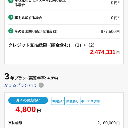
車を返却してスズキ車に乗り換え
A
0
※
円
る場合
B
0
車を返却する場合
※
円
C
877,500
そのまま乗り続ける場合 (2)
円
クレジット支払総額（頭金含む）（1）+（2）
2,474,331
円
3
年プラン
(実質年率: 4.9%)
かえるプランとは
?
月々のお支払い
26回払い
頭金あり
ボーナス併用
4,800
円
2,160,000
支払総額
円