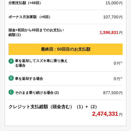
15,000
分割支払額（×48回）
円
107,700
ボーナス月加算額 （×8回）
円
頭金+初回から49回までのお支払い
1,596,831
円
総額 (1)
最終回 : 50回目のお支払額
車を返却してスズキ車に乗り換え
A
0
※
円
る場合
B
0
車を返却する場合
※
円
C
877,500
そのまま乗り続ける場合 (2)
円
クレジット支払総額（頭金含む）（1）+（2）
2,474,331
円