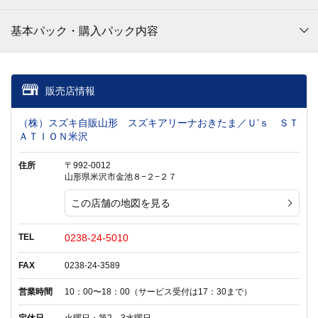
基本パック・購入パック内容
販売店情報
（株）スズキ自販山形 スズキアリーナおきたま／Ｕ’ｓ ＳＴ
ＡＴＩＯＮ米沢
住所
〒992-0012
山形県米沢市金池８−２−２７
この店舗の地図を見る
TEL
0238-24-5010
FAX
0238-24-3589
営業時間
10：00〜18：00（サービス受付は17：30まで）
定休日
火曜日・第2、3水曜日