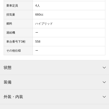
乗車定員
4人
排気量
660cc
燃料
ハイブリッド
過給機
ー
車台番号下3桁
558
その他仕様
ー
状態
装備
外装・内装