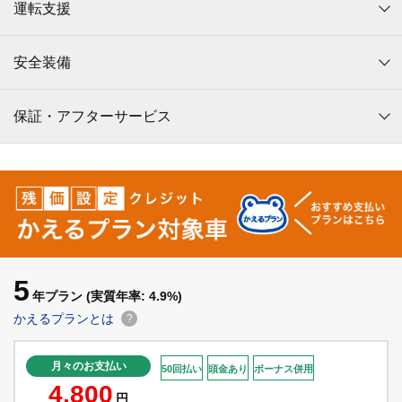
運転支援
安全装備
保証・アフターサービス
5
年プラン
(実質年率: 4.9%)
かえるプランとは
?
月々のお支払い
50回払い
頭金あり
ボーナス併用
4,800
円