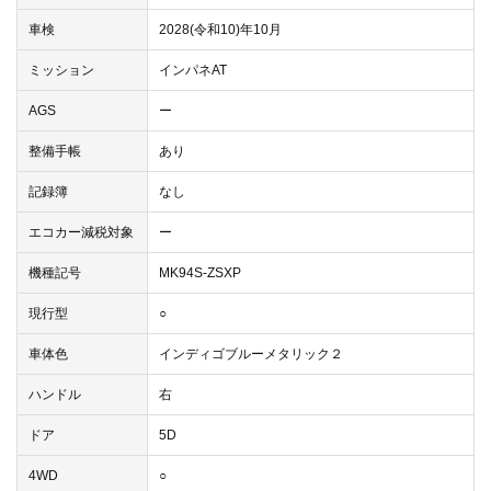
車検
2028(令和10)年10月
ミッション
インパネAT
AGS
ー
整備手帳
あり
記録簿
なし
エコカー減税対象
ー
機種記号
MK94S-ZSXP
現行型
○
車体色
インディゴブルーメタリック２
ハンドル
右
ドア
5D
4WD
○