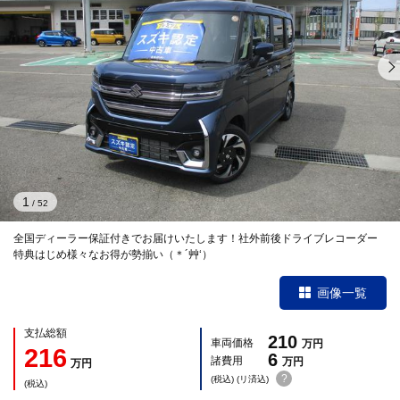
1
/
52
全国ディーラー保証付きでお届けいたします！社外前後ドライブレコーダー
特典はじめ様々なお得が勢揃い（＊´艸‘）
画像一覧
支払総額
210
車両価格
万円
216
6
諸費用
万円
万円
?
(税込) (リ済込)
(税込)