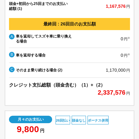
頭金+初回から25回までのお支払い
1,167,576
円
総額 (1)
最終回 : 26回目のお支払額
車を返却してスズキ車に乗り換え
A
0
※
円
る場合
B
0
車を返却する場合
※
円
C
1,170,000
そのまま乗り続ける場合 (2)
円
クレジット支払総額（頭金含む）（1）+（2）
2,337,576
円
月々のお支払い
26回払い
頭金なし
ボーナス併用
9,800
円