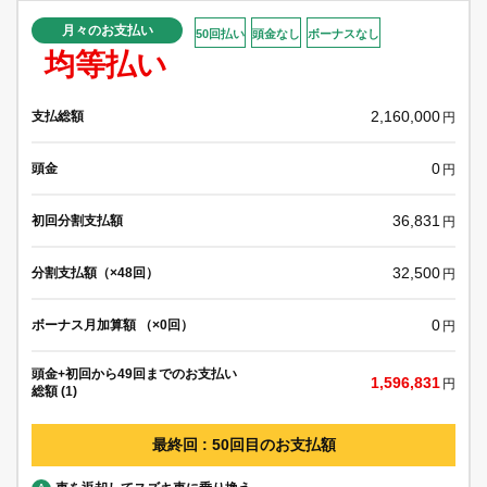
月々のお支払い
50回払い
頭金なし
ボーナスなし
均等払い
2,160,000
支払総額
円
0
頭金
円
36,831
初回分割支払額
円
32,500
分割支払額（×48回）
円
0
ボーナス月加算額 （×0回）
円
頭金+初回から49回までのお支払い
1,596,831
円
総額 (1)
最終回 : 50回目のお支払額