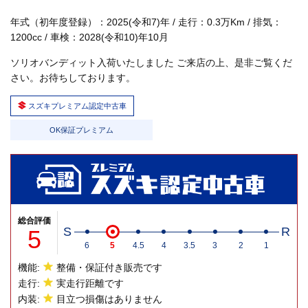
年式（初年度登録）：2025(令和7)年 / 走行：0.3万Km / 排気：
1200cc / 車検：2028(令和10)年10月
ソリオバンディット入荷いたしました ご来店の上、是非ご覧くだ
さい。お待ちしております。
スズキプレミアム認定中古車
OK保証プレミアム
総合評価
5
S
R
6
5
4.5
4
3.5
3
2
1
機能:
整備・保証付き販売です
走行:
実走行距離です
内装:
目立つ損傷はありません