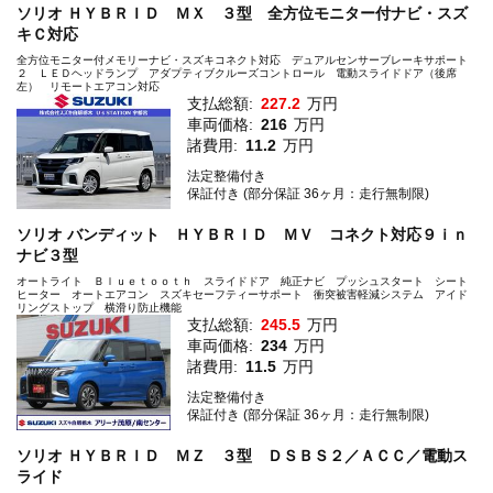
ソリオ ＨＹＢＲＩＤ ＭＸ ３型 全方位モニター付ナビ・スズ
キＣ対応
全方位モニター付メモリーナビ・スズキコネクト対応 デュアルセンサーブレーキサポート
２ ＬＥＤヘッドランプ アダプティブクルーズコントロール 電動スライドドア（後席
左） リモートエアコン対応
支払総額:
227.2
万円
車両価格:
216
万円
諸費用:
11.2
万円
法定整備付き
保証付き (部分保証 36ヶ月：走行無制限)
ソリオ バンディット ＨＹＢＲＩＤ ＭＶ コネクト対応９ｉｎ
ナビ３型
オートライト Ｂｌｕｅｔｏｏｔｈ スライドドア 純正ナビ プッシュスタート シート
ヒーター オートエアコン スズキセーフティーサポート 衝突被害軽減システム アイド
リングストップ 横滑り防止機能
支払総額:
245.5
万円
車両価格:
234
万円
諸費用:
11.5
万円
法定整備付き
保証付き (部分保証 36ヶ月：走行無制限)
ソリオ ＨＹＢＲＩＤ ＭＺ ３型 ＤＳＢＳ２／ＡＣＣ／電動ス
ライド