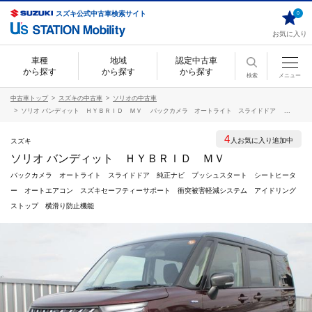
スズキ公式中古車検索サイト
0
お気に入り
車種
地域
認定中古車
から探す
から探す
から探す
検索
メニュー
中古車トップ
スズキの中古車
ソリオの中古車
ソリオ バンディット ＨＹＢＲＩＤ ＭＶ バックカメラ オートライト スライドドア ...
4
人お気に入り追加中
スズキ
ソリオ バンディット ＨＹＢＲＩＤ ＭＶ
バックカメラ オートライト スライドドア 純正ナビ プッシュスタート シートヒータ
ー オートエアコン スズキセーフティーサポート 衝突被害軽減システム アイドリング
ストップ 横滑り防止機能