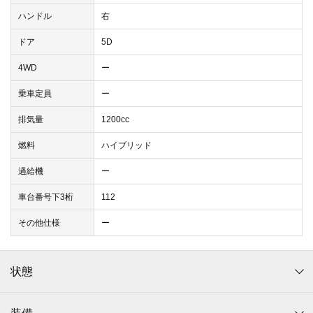
ハンドル
右
ドア
5D
4WD
ー
乗車定員
ー
排気量
1200cc
燃料
ハイブリッド
過給機
ー
車台番号下3桁
112
その他仕様
ー
状態