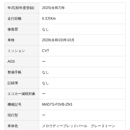
年式(初年度登録)
2025(令和7)年
走行距離
0.3万Km
修復歴
なし
車検
2028(令和10)年10月
ミッション
CVT
AGS
ー
整備手帳
なし
記録簿
なし
エコカー減税対象
ー
機種記号
MAD7S-FSVB-ZN3
現行型
ー
車体色
メロウディープレッドパール グレー２トーン