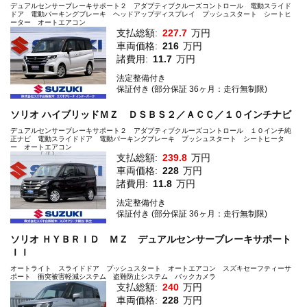
デュアルセンサーブレーキサポート２ アダプティブクルーズコントロール 電動スライド
ドア 電動パーキングブレーキ ヘッドアップディスプレイ プッシュスタート シートヒ
ーター オートエアコン
支払総額:
227.7
万円
車両価格:
216
万円
諸費用:
11.7
万円
法定整備付き
保証付き (部分保証 36ヶ月：走行無制限)
ソリオ ハイブリッドＭＺ ＤＳＢＳ２／ＡＣＣ／１０インチナビ
デュアルセンサーブレーキサポート２ アダプティブクルーズコントロール １０インチ純
正ナビ 電動スライドドア 電動パーキングブレーキ プッシュスタート シートヒータ
ー オートエアコン
支払総額:
239.8
万円
車両価格:
228
万円
諸費用:
11.8
万円
法定整備付き
保証付き (部分保証 36ヶ月：走行無制限)
ソリオ ＨＹＢＲＩＤ ＭＺ デュアルセンサーブレーキサポート
ＩＩ
オートライト スライドドア プッシュスタート オートエアコン スズキセーフティーサ
ポート 衝突被害軽減システム 盗難防止システム バックカメラ
支払総額:
240
万円
車両価格:
228
万円