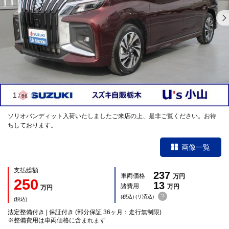
1
/
66
ソリオバンディット入荷いたしましたご来店の上、是非ご覧ください。お待
ちしております。
画像一覧
支払総額
237
車両価格
万円
250
13
諸費用
万円
万円
?
(税込) (リ済込)
(税込)
法定整備付き | 保証付き (部分保証 36ヶ月：走行無制限)
※整備費用は車両価格に含まれます