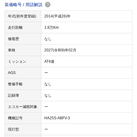
装備略号 / 用語解説
?
年式(初年度登録)
2014(平成26)年
走行距離
1.8万Km
修復歴
なし
車検
2027(令和9)年02月
ミッション
AT4速
AGS
ー
整備手帳
なし
記録簿
なし
エコカー減税対象
ー
機種記号
HA25S-ABFV-3
現行型
ー