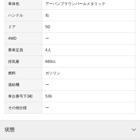
車体色
アーバンブラウンパールメタリック
ハンドル
右
ドア
5D
4WD
ー
乗車定員
4人
排気量
660cc
燃料
ガソリン
過給機
ー
車台番号下3桁
536
その他仕様
ー
状態