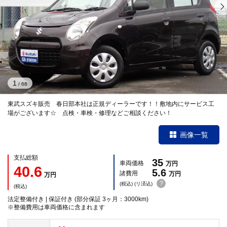
1
/
68
東武スズキ販売 春日部本社は正規ディーラーです！！敷地内にサービス工
場がございます☆ 点検・車検・修理などご相談ください！
画像一覧
支払総額
35
車両価格
万円
40.6
5.6
諸費用
万円
万円
?
(税込) (リ済込)
(税込)
法定整備付き | 保証付き (部分保証 3ヶ月：3000km)
※整備費用は車両価格に含まれます