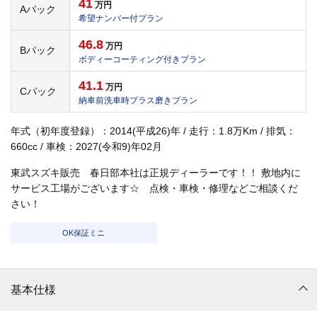
41
万円
Aパック
希望ナンバー付プラン
46.8
万円
Bパック
ボディーコーティング付きプラン
41.1
万円
Cパック
納車前洗車時プラス磨きプラン
年式（初年度登録）：2014(平成26)年 / 走行：1.8万Km / 排気：
660cc / 車検：2027(令和9)年02月
東武スズキ販売 春日部本社は正規ディーラーです！！ 敷地内に
サービス工場がございます☆ 点検・車検・修理などご相談くだ
さい！
OK保証ミニ
基本仕様