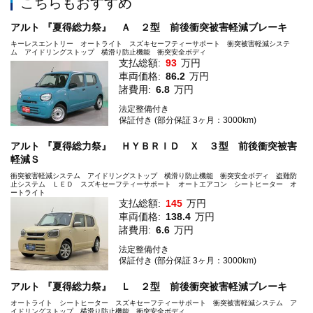
こちらもおすすめ
アルト 『夏得総力祭』 Ａ ２型 前後衝突被害軽減ブレーキ
キーレスエントリー オートライト スズキセーフティーサポート 衝突被害軽減システ
ム アイドリングストップ 横滑り防止機能 衝突安全ボディ
支払総額:
93
万円
車両価格:
86.2
万円
諸費用:
6.8
万円
法定整備付き
保証付き (部分保証 3ヶ月：3000km)
アルト 『夏得総力祭』 ＨＹＢＲＩＤ Ｘ ３型 前後衝突被害
軽減Ｓ
衝突被害軽減システム アイドリングストップ 横滑り防止機能 衝突安全ボディ 盗難防
止システム ＬＥＤ スズキセーフティーサポート オートエアコン シートヒーター オ
ートライト
支払総額:
145
万円
車両価格:
138.4
万円
諸費用:
6.6
万円
法定整備付き
保証付き (部分保証 3ヶ月：3000km)
アルト 『夏得総力祭』 Ｌ ２型 前後衝突被害軽減ブレーキ
オートライト シートヒーター スズキセーフティーサポート 衝突被害軽減システム ア
イドリングストップ 横滑り防止機能 衝突安全ボディ