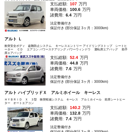
支払総額:
107
万円
車両価格:
100.6
万円
諸費用:
6.4
万円
法定整備付き
保証付き (部分保証 3ヶ月：3000km)
アルト Ｌ
衝突安全ボディ 盗難防止システム キーレスエントリー アイドリングストップ シートヒ
ーター ＣＤ エアコン パワーステアリング パワーウィンドウ 運転席エアバッグ 助手
席エアバッグ
支払総額:
52.4
万円
車両価格:
44.8
万円
諸費用:
7.6
万円
法定整備付き
保証付き (部分保証 3ヶ月：3000km)
アルト ハイブリッドＸ アルミホイール キーレス
ＨＹＢＲＩＤ Ｘ ３型 衝突軽減システム キーレス アルミホイール 前席シートヒー
ター オートエアコン
支払総額:
140.2
万円
車両価格:
132.8
万円
諸費用:
7.4
万円
法定整備付き
保証付き (部分保証 3ヶ月：3000km)