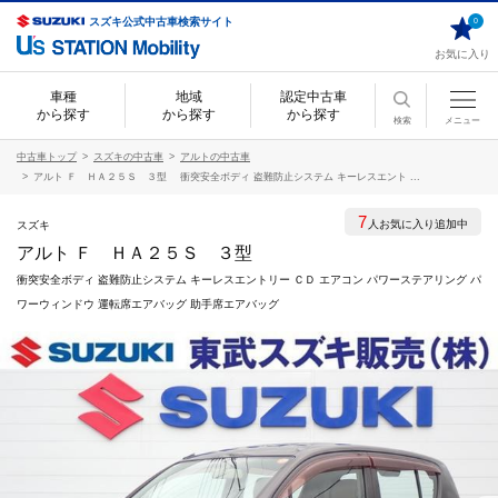
スズキ公式中古車検索サイト
0
お気に入り
車種
地域
認定中古車
から探す
から探す
から探す
検索
メニュー
中古車トップ
スズキの中古車
アルトの中古車
アルト Ｆ ＨＡ２５Ｓ ３型 衝突安全ボディ 盗難防止システム キーレスエント ...
7
人お気に入り追加中
スズキ
アルト Ｆ ＨＡ２５Ｓ ３型
衝突安全ボディ 盗難防止システム キーレスエントリー ＣＤ エアコン パワーステアリング パ
ワーウィンドウ 運転席エアバッグ 助手席エアバッグ