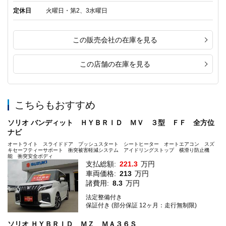
定休日
火曜日・第2、3水曜日
この販売会社の在庫を見る
この店舗の在庫を見る
こちらもおすすめ
ソリオ バンディット ＨＹＢＲＩＤ ＭＶ ３型 ＦＦ 全方位
ナビ
オートライト スライドドア プッシュスタート シートヒーター オートエアコン スズ
キセーフティーサポート 衝突被害軽減システム アイドリングストップ 横滑り防止機
能 衝突安全ボディ
支払総額:
221.3
万円
車両価格:
213
万円
諸費用:
8.3
万円
法定整備付き
保証付き (部分保証 12ヶ月：走行無制限)
ソリオ ＨＹＢＲＩＤ ＭＺ ＭＡ３６Ｓ