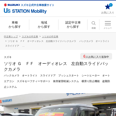
スズキ公式中古車検索サイト
0
お気に入り
車種
地域
認定中古車
から探す
から探す
から探す
検索
メニュー
中古車トップ
スズキの中古車
ソリオの中古車
ソリオ Ｇ ＦＦ オーディオレス 左自動スライドバックカメラ バックカメラ オートライト
スライドドア ...
6
人お気に入り追加中
スズキ
ソリオ Ｇ ＦＦ オーディオレス 左自動スライドバッ
クカメラ
バックカメラ オートライト スライドドア プッシュスタート シートヒーター オート
エアコン スズキセーフティーサポート 衝突被害軽減システム 横滑り防止機能 盗難防
止システム