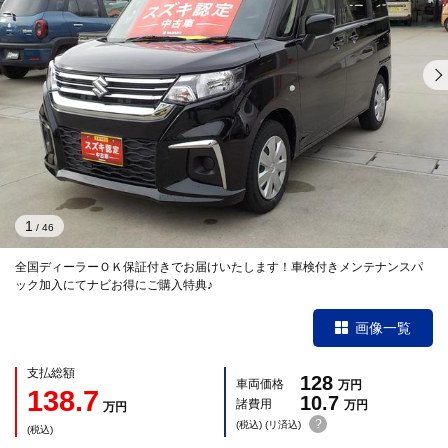
1
/
46
全国ディーラーＯＫ保証付きでお届けいたします！車検付きメンテナンスパ
ック加入にてナビお得にご購入特典♪
画像一覧
支払総額
128
車両価格
万円
138.7
10.7
諸費用
万円
万円
?
(税込) (リ済込)
(税込)