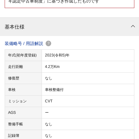
キ認定中古車制度」に基づき作成したものです
基本仕様
装備略号 / 用語解説
?
年式(初年度登録)
2023(令和5)年
走行距離
4.2万Km
修復歴
なし
車検
車検整備付
ミッション
CVT
AGS
ー
整備手帳
なし
記録簿
なし