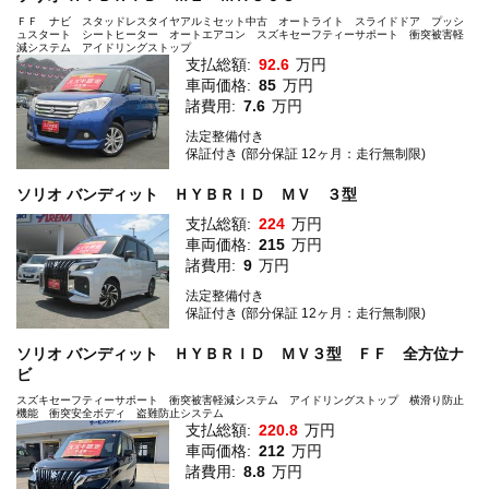
ＦＦ ナビ スタッドレスタイヤアルミセット中古 オートライト スライドドア プッシ
ュスタート シートヒーター オートエアコン スズキセーフティーサポート 衝突被害軽
減システム アイドリングストップ
支払総額:
92.6
万円
車両価格:
85
万円
諸費用:
7.6
万円
法定整備付き
保証付き (部分保証 12ヶ月：走行無制限)
ソリオ バンディット ＨＹＢＲＩＤ ＭＶ ３型
支払総額:
224
万円
車両価格:
215
万円
諸費用:
9
万円
法定整備付き
保証付き (部分保証 12ヶ月：走行無制限)
ソリオ バンディット ＨＹＢＲＩＤ ＭＶ３型 ＦＦ 全方位ナ
ビ
スズキセーフティーサポート 衝突被害軽減システム アイドリングストップ 横滑り防止
機能 衝突安全ボディ 盗難防止システム
支払総額:
220.8
万円
車両価格:
212
万円
諸費用:
8.8
万円