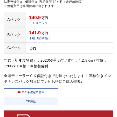
法定整備付き | 保証付き (部分保証 12ヶ月：走行無制限)
※整備費用は車両価格に含まれます
140.9
万円
Aパック
ＥＴＣパック
141.9
万円
Bパック
下廻り防錆施工
Cパック
万円
年式（初年度登録）：2023(令和5)年 / 走行：4.2万Km / 排気：
1200cc / 車検：車検整備付
全国ディーラーＯＫ保証付きでお届けいたします！ 車検付きメン
テナンスパック加入にてナビお得にご購入特典♪
スズキ認定中古車
OK保証