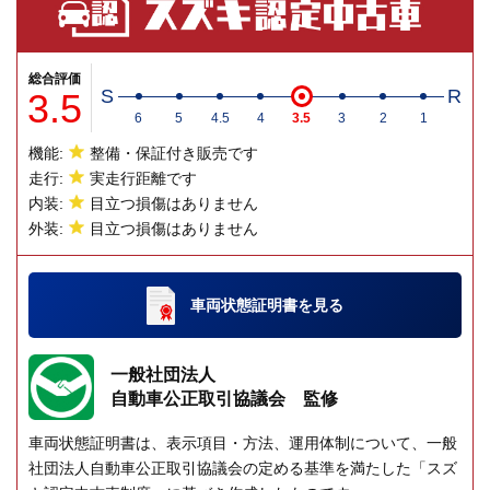
総合評価
3.5
S
R
6
5
4.5
4
3.5
3
2
1
機能:
整備・保証付き販売です
走行:
実走行距離です
内装:
目立つ損傷はありません
外装:
目立つ損傷はありません
車両状態証明書
を見る
一般社団法人
自動車公正取引協議会 監修
車両状態証明書は、表示項目・方法、運用体制について、一般
社団法人自動車公正取引協議会の定める基準を満たした「スズ