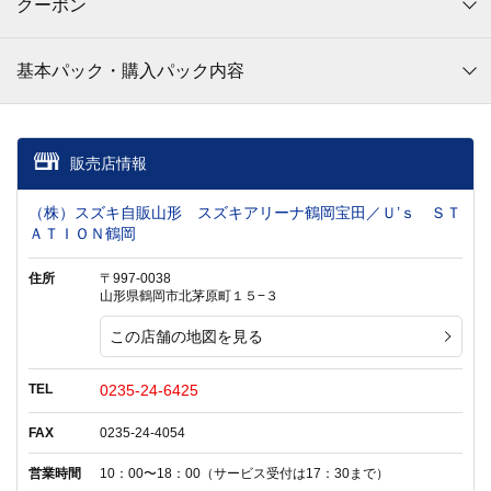
クーポン
基本パック・購入パック内容
販売店情報
（株）スズキ自販山形 スズキアリーナ鶴岡宝田／Ｕ’ｓ ＳＴ
ＡＴＩＯＮ鶴岡
住所
〒997-0038
山形県鶴岡市北茅原町１５−３
この店舗の地図を見る
TEL
0235-24-6425
FAX
0235-24-4054
営業時間
10：00〜18：00（サービス受付は17：30まで）