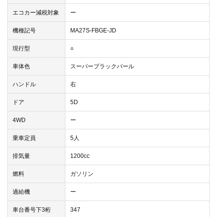
エコカー減税対象
ー
機種記号
MA27S-FBGE-JD
現行型
○
車体色
スーパーブラックパール
ハンドル
右
ドア
5D
4WD
ー
乗車定員
5人
排気量
1200cc
燃料
ガソリン
過給機
ー
車台番号下3桁
347