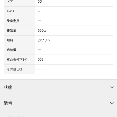
ドア
5D
4WD
○
乗車定員
ー
排気量
660cc
燃料
ガソリン
過給機
ー
車台番号下3桁
009
その他仕様
ー
状態
装備