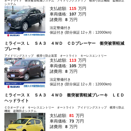
オートライト 衝突被害軽減システム アイドリングストップ 横滑り防止機能 盗難防止
システム
支払総額:
115
万円
車両価格:
107
万円
諸費用:
8
万円
法定整備付き
保証付き (部分保証 12ヶ月：12000km)
ミライース Ｌ ＳＡ３ ４ＷＤ ＣＤプレーヤー 衝突被害軽減
ブレーキ
アイドリングストップ 横滑り防止装置 オートライト キーレスエントリー
支払総額:
113
万円
車両価格:
105
万円
諸費用:
8
万円
法定整備付き
保証付き (部分保証 12ヶ月：12000km)
ミライース Ｘ ＳＡ３ ４ＷＤ 衝突被害軽減ブレーキ ＬＥＤ
ヘッドライト
ＣＤオーディオ キーレスエントリー オートライト アイドリングストップ 横滑り防止
機能 盗難防止システム
支払総額:
81
万円
車両価格:
73
万円
諸費用:
8
万円