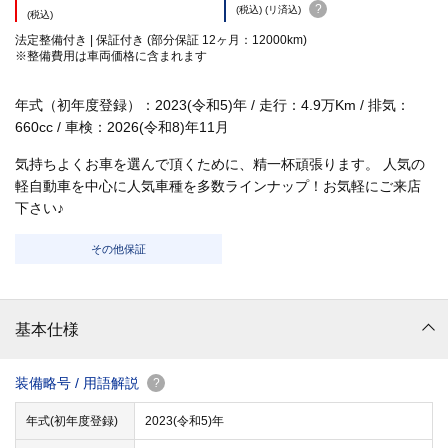
?
(税込) (リ済込)
(税込)
法定整備付き | 保証付き (部分保証 12ヶ月：12000km)
※整備費用は車両価格に含まれます
年式（初年度登録）：2023(令和5)年 / 走行：4.9万Km / 排気：
660cc / 車検：2026(令和8)年11月
気持ちよくお車を選んで頂くために、精一杯頑張ります。 人気の
軽自動車を中心に人気車種を多数ラインナップ！お気軽にご来店
下さい♪
その他保証
基本仕様
装備略号 / 用語解説
?
年式(初年度登録)
2023(令和5)年