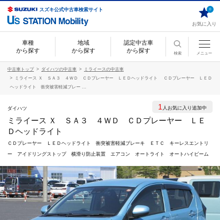
スズキ公式中古車検索サイト
0
お気に入り
車種
地域
認定中古車
から探す
から探す
から探す
検索
メニュー
中古車トップ
ダイハツの中古車
ミライースの中古車
ミライース Ｘ ＳＡ３ ４ＷＤ ＣＤプレーヤー ＬＥＤヘッドライト ＣＤプレーヤー ＬＥＤ
ヘッドライト 衝突被害軽減ブレー ...
1
人お気に入り追加中
ダイハツ
ミライース Ｘ ＳＡ３ ４ＷＤ ＣＤプレーヤー ＬＥ
Ｄヘッドライト
ＣＤプレーヤー ＬＥＤヘッドライト 衝突被害軽減ブレーキ ＥＴＣ キーレスエントリ
ー アイドリングストップ 横滑り防止装置 エアコン オートライト オートハイビーム