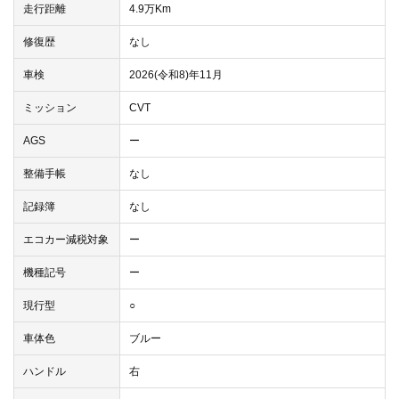
走行距離
4.9万Km
修復歴
なし
車検
2026(令和8)年11月
ミッション
CVT
AGS
ー
整備手帳
なし
記録簿
なし
エコカー減税対象
ー
機種記号
ー
現行型
○
車体色
ブルー
ハンドル
右