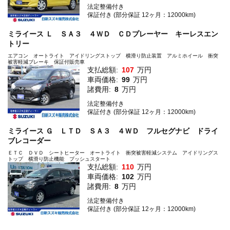
法定整備付き
保証付き (部分保証 12ヶ月：12000km)
ミライース Ｌ ＳＡ３ ４ＷＤ ＣＤプレーヤー キーレスエン
トリー
エアコン オートライト アイドリングストップ 横滑り防止装置 アルミホイール 衝突
被害軽減ブレーキ 保証付販売車
支払総額:
107
万円
車両価格:
99
万円
諸費用:
8
万円
法定整備付き
保証付き (部分保証 12ヶ月：12000km)
ミライース Ｇ ＬＴＤ ＳＡ３ ４ＷＤ フルセグナビ ドライ
ブレコーダー
ＥＴＣ ＤＶＤ シートヒーター オートライト 衝突被害軽減システム アイドリングス
トップ 横滑り防止機能 プッシュスタート
支払総額:
110
万円
車両価格:
102
万円
諸費用:
8
万円
法定整備付き
保証付き (部分保証 12ヶ月：12000km)