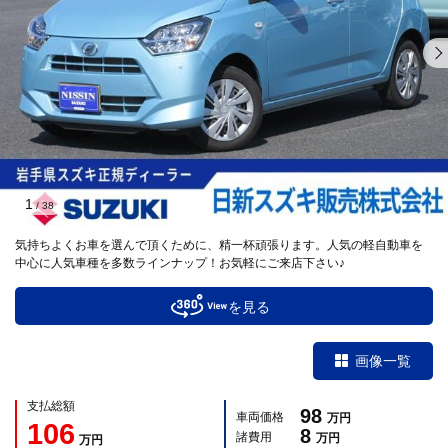
1
/
38
気持ちよくお車を選んで頂くために、精一杯頑張ります。人気の軽自動車を
中心に人気車種を多数ラインナップ！お気軽にご来店下さい♪
を見る
画像一覧
支払総額
98
車両価格
万円
106
8
諸費用
万円
万円