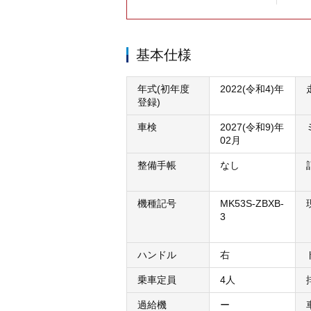
基本仕様
年式(初年度
2022(令和4)年
登録)
車検
2027(令和9)年
02月
整備手帳
なし
機種記号
MK53S-ZBXB-
3
ハンドル
右
乗車定員
4人
過給機
ー