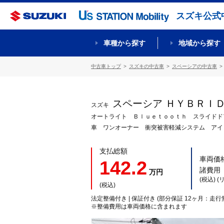
スズキ公式
車種から探す
地域から探す
中古車トップ
スズキの中古車
スペーシアの中古車
スペーシア ＨＹＢＲＩ
スズキ
オートライト Ｂｌｕｅｔｏｏｔｈ スライドド
車 ワンオーナー 衝突被害軽減システム アイ
支払総額
車両価
142.2
諸費用
万円
(税込) 
(税込)
法定整備付き | 保証付き (部分保証 12ヶ月：走行
※整備費用は車両価格に含まれます