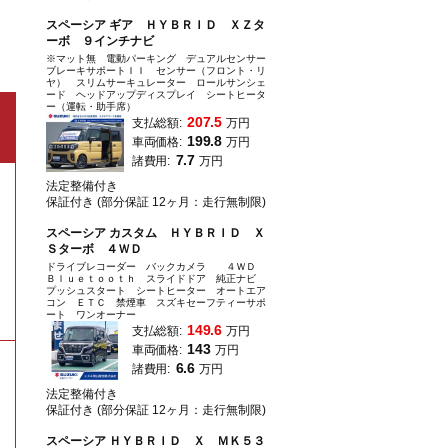
スペーシア ギア ＨＹＢＲＩＤ ＸＺタ
ーボ ９インチナビ
※マット無 電動パーキング デュアルセンサー
ブレーキサポートＩＩ センサー（フロント・リ
ヤ） スリムサーキュレーター ロールサンシェ
ード ヘッドアップディスプレイ シートヒータ
ー（運転・助手席）
207.5
支払総額:
万円
199.8
車両価格:
万円
7.7
諸費用:
万円
法定整備付き
保証付き (部分保証 12ヶ月：走行無制限)
スペーシア カスタム ＨＹＢＲＩＤ Ｘ
Ｓターボ ４ＷＤ
ドライブレコーダー バックカメラ ４ＷＤ
Ｂｌｕｅｔｏｏｔｈ スライドドア 純正ナビ
プッシュスタート シートヒーター オートエア
コン ＥＴＣ 禁煙車 スズキセーフティーサポ
ート ワンオーナー
149.6
支払総額:
万円
143
車両価格:
万円
6.6
諸費用:
万円
法定整備付き
保証付き (部分保証 12ヶ月：走行無制限)
スペーシア ＨＹＢＲＩＤ Ｘ ＭＫ５３