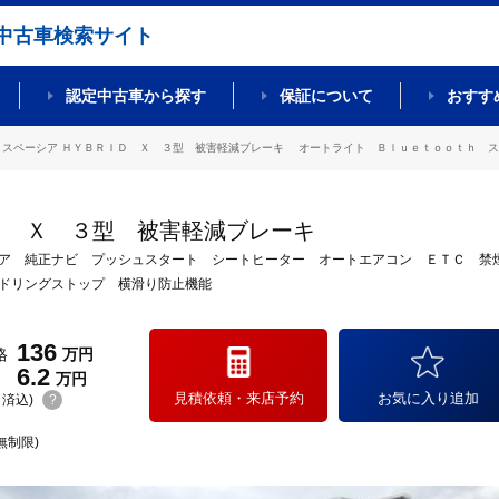
中古車検索サイト
認定中古車から探す
保証について
おすす
スペーシア ＨＹＢＲＩＤ Ｘ ３型 被害軽減ブレーキ オートライト Ｂｌｕｅｔｏｏｔｈ スラ
Ｄ Ｘ ３型 被害軽減ブレーキ
ア 純正ナビ プッシュスタート シートヒーター オートエアコン ＥＴＣ 禁
ドリングストップ 横滑り防止機能
136
格
万円
6.2
万円
見積依頼・来店予約
お気に入り追加
(リ済込)
?
無制限)