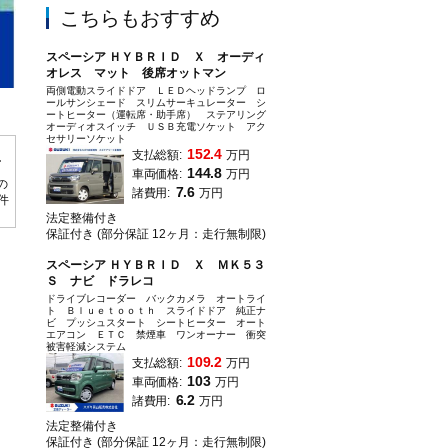
こちらもおすすめ
スペーシア ＨＹＢＲＩＤ Ｘ オーディ
オレス マット 後席オットマン
両側電動スライドドア ＬＥＤヘッドランプ ロ
ールサンシェード スリムサーキュレーター シ
純正８インチナビ装備です！
ートヒーター（運転席・助手席） ステアリング
オーディオスイッチ ＵＳＢ充電ソケット アク
セサリーソケット
152.4
支払総額:
万円
144.8
車両価格:
万円
の
7.6
諸費用:
万円
0件
法定整備付き
保証付き (部分保証 12ヶ月：走行無制限)
スペーシア ＨＹＢＲＩＤ Ｘ ＭＫ５３
Ｓ ナビ ドラレコ
ドライブレコーダー バックカメラ オートライ
ト Ｂｌｕｅｔｏｏｔｈ スライドドア 純正ナ
ビ プッシュスタート シートヒーター オート
エアコン ＥＴＣ 禁煙車 ワンオーナー 衝突
被害軽減システム
109.2
支払総額:
万円
103
車両価格:
万円
6.2
諸費用:
万円
法定整備付き
保証付き (部分保証 12ヶ月：走行無制限)