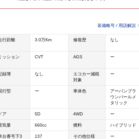
装備略号 / 用語解説
走行距離
3.0万Km
修復歴
なし
ミッション
CVT
AGS
ー
記録簿
なし
エコカー減税
ー
対象
現行型
ー
車体色
アーバンブラ
ウンパールメ
タリック
ドア
5D
4WD
ー
排気量
660cc
燃料
ハイブリッド
車台番号下3
137
その他仕様
ー