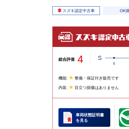
スズキ認定中古車
OK
4
S
総合評価
6
機能:
整備・保証付き販売です
内装:
目立つ損傷はありません
車両状態証明書
を見る