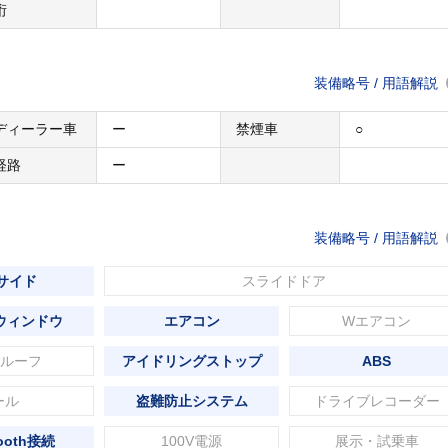
桁
装備略号 / 用語解説
ディーラー車
ー
禁煙車
○
経路
ー
装備略号 / 用語解説
 サイド
スライドドア
ウィンドウ
エアコン
Wエアコン
ルーフ
アイドリングストップ
ABS
ール
盗難防止システム
ドライブレコーダー
tooth接続
100V電源
展示・試乗車