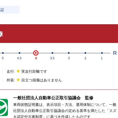
保証
R
5
4.5
4
3.5
3
2
1
走行:
実走行距離です
外装:
目立つ損傷はありません
一般社団法人
自動車公正取引協議会 監修
車両状態証明書は、表示項目・方法、運用体制について、一般
社団法人自動車公正取引協議会の定める基準を満たした「スズ
キ認定中古車制度」に基づき作成したものです