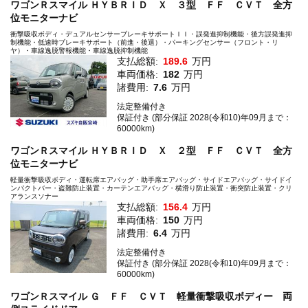
ワゴンＲスマイル ＨＹＢＲＩＤ Ｘ ３型 ＦＦ ＣＶＴ 全方
位モニターナビ
衝撃吸収ボディ・デュアルセンサーブレーキサポートＩＩ・誤発進抑制機能・後方誤発進抑
制機能・低速時ブレーキサポート（前進・後退）・パーキングセンサー（フロント・リ
ヤ）・車線逸脱警報機能・車線逸脱抑制機能
支払総額:
189.6
万円
車両価格:
182
万円
諸費用:
7.6
万円
法定整備付き
保証付き (部分保証 2028(令和10)年09月まで：
60000km)
ワゴンＲスマイル ＨＹＢＲＩＤ Ｘ ２型 ＦＦ ＣＶＴ 全方
位モニターナビ
軽量衝撃吸収ボディ・運転席エアバッグ・助手席エアバッグ・サイドエアバッグ・サイドイ
ンパクトバー・盗難防止装置・カーテンエアバッグ・横滑り防止装置・衝突防止装置・クリ
アランスソナー
支払総額:
156.4
万円
車両価格:
150
万円
諸費用:
6.4
万円
法定整備付き
保証付き (部分保証 2028(令和10)年09月まで：
60000km)
ワゴンＲスマイル Ｇ ＦＦ ＣＶＴ 軽量衝撃吸収ボディー 両