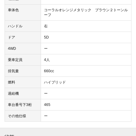
車体色
コーラルオレンジメタリック ブラウン２トーンル
ーフ
ハンドル
右
ドア
5D
4WD
ー
乗車定員
4人
排気量
660cc
燃料
ハイブリッド
過給機
ー
車台番号下3桁
465
その他仕様
ー