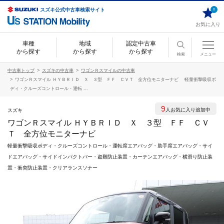
スズキ公式中古車検索サイト
0
お気に入り
車種
地域
認定中古車
から探す
から探す
から探す
検索
メニュー
中古車トップ
スズキの中古車
ワゴンＲスマイルの中古車
ワゴンＲスマイル ＨＹＢＲＩＤ Ｘ ３型 ＦＦ ＣＶＴ 全方位モニターナビ 軽量衝撃吸収ボ
ディ・クルーズコントロール・運転 ...
9
人お気に入り追加中
スズキ
ワゴンＲスマイル ＨＹＢＲＩＤ Ｘ ３型 ＦＦ ＣＶ
Ｔ 全方位モニターナビ
軽量衝撃吸収ボディ・クルーズコントロール・運転席エアバッグ・助手席エアバッグ・サイ
ドエアバッグ・サイドインパクトバー・盗難防止装置・カーテンエアバッグ・横滑り防止装
置・衝突防止装置・クリアランスソナー