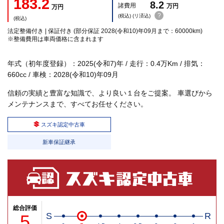
183.2
8.2
諸費用
万円
万円
?
(税込) (リ済込)
(税込)
法定整備付き | 保証付き (部分保証 2028(令和10)年09月まで：60000km)
※整備費用は車両価格に含まれます
年式（初年度登録）：2025(令和7)年 / 走行：0.4万Km / 排気：
660cc / 車検：2028(令和10)年09月
信頼の実績と豊富な知識で、より良い１台をご提案。 車選びから
メンテナンスまで、すべてお任せください。
スズキ認定中古車
新車保証継承
総合評価
5
S
R