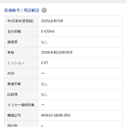
装備略号 / 用語解説
?
年式(初年度登録)
2025(令和7)年
走行距離
0.4万Km
修復歴
なし
車検
2028(令和10)年09月
ミッション
CVT
AGS
ー
整備手帳
なし
記録簿
なし
エコカー減税対象
ー
機種記号
MX91S-SBXB-ZN3
現行型
○