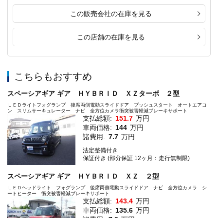
この販売会社の在庫を見る
この店舗の在庫を見る
こちらもおすすめ
スペーシアギア ギア ＨＹＢＲＩＤ ＸＺターボ ２型
ＬＥＤライトフォグランプ 後席両側電動スライドドア プッシュスタート オートエアコ
ン スリムサーキュレーター ナビ 全方位カメラ衝突被害軽減ブレーキサポート
支払総額:
151.7
万円
車両価格:
144
万円
諸費用:
7.7
万円
法定整備付き
保証付き (部分保証 12ヶ月：走行無制限)
スペーシアギア ギア ＨＹＢＲＩＤ ＸＺ ２型
ＬＥＤヘッドライト フォグランプ 後席両側電動スライドドア ナビ 全方位カメラ シ
ートヒーター 衝突被害軽減ブレーキサポート
支払総額:
143.4
万円
車両価格:
135.6
万円