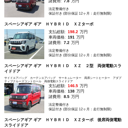
諸費用:
7.8
万円
法定整備付き
保証付き (部分保証 12ヶ月：走行無制限)
スペーシアギア ギア ＨＹＢＲＩＤ ＸＺターボ
支払総額:
198.2
万円
車両価格:
191
万円
諸費用:
7.2
万円
法定整備付き
保証付き (部分保証 12ヶ月：走行無制限)
スペーシアギア ギア ＨＹＢＲＩＤ ＸＺ ２型 両側電動スラ
イドドア
サイドエアバッグ カーテンエアバッグ サーキュレーター 両席シートヒーター アダプ
ティブクルーズコントロール 両側電動スライドドア
支払総額:
146.5
万円
車両価格:
138
万円
諸費用:
8.5
万円
法定整備付き
保証付き (部分保証 12ヶ月：走行無制限)
スペーシアギア ギア ＨＹＢＲＩＤ ＸＺターボ 後席両側電動
スライドドア