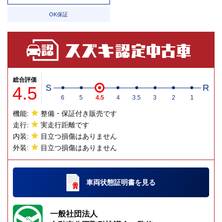
OK保証
総合評価
4.5
S
R
6
5
4.5
4
3.5
3
2
1
機能:
整備・保証付き販売です
走行:
実走行距離です
内装:
目立つ損傷はありません
外装:
目立つ損傷はありません
車両状態証明書
を見る
一般社団法人