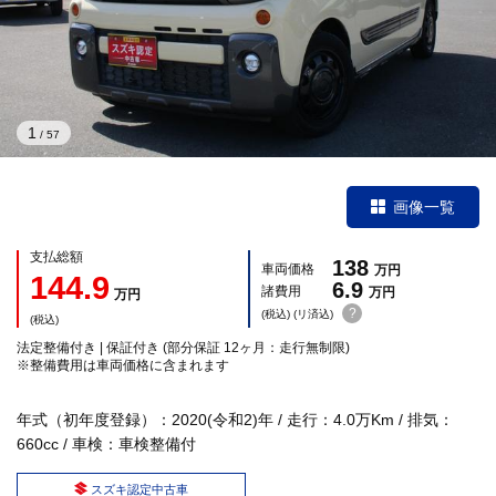
1
/
57
画像一覧
支払総額
138
車両価格
万円
144.9
6.9
諸費用
万円
万円
?
(税込) (リ済込)
(税込)
法定整備付き | 保証付き (部分保証 12ヶ月：走行無制限)
※整備費用は車両価格に含まれます
年式（初年度登録）：2020(令和2)年 / 走行：4.0万Km / 排気：
660cc / 車検：車検整備付
スズキ認定中古車