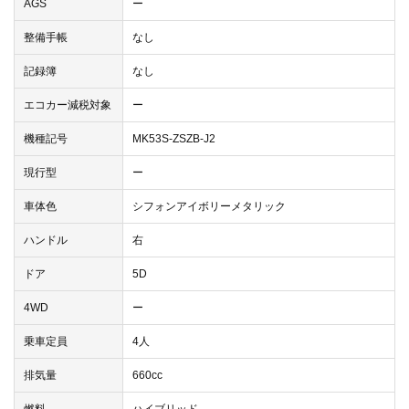
AGS
ー
整備手帳
なし
記録簿
なし
エコカー減税対象
ー
機種記号
MK53S-ZSZB-J2
現行型
ー
車体色
シフォンアイボリーメタリック
ハンドル
右
ドア
5D
4WD
ー
乗車定員
4人
排気量
660cc