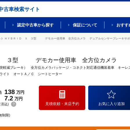
中古車検索サイト
認定中古車から探す
保証について
おすす
ルト ＨＹＢＲＩＤ Ｘ ３型 デモカー使用車 全方位カメラ デュアルセンサーブレーキサポート
 Ｘ ３型 デモカー使用車 全方位カメラ
突軽減ブレーキ） 全方位カメラパッケージ・コネクト対応通信機装着車 キーレ
ライト オートＡ／Ｃ シートヒーター
138
格
万円
7.2
万円
見積依頼・来店予約
お気に入り追加
(リ済込)
?
無制限)