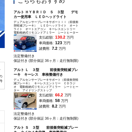
こちらもおすすめ
アルト ＨＹＢＲＩＤ Ｓ ３型 デモ
カー使用車 ＬＥＤヘッドライト
デュアルセンサーブレーキサポートＩＩ（前後衝
突軽減ブレーキ） ＬＥＤヘッドライト オート
ライト オートエアコン キーレスエントリー
電動格納式リモコンドアミラー シートヒーター
130.2
支払総額:
万円
123
車両価格:
万円
7.2
諸費用:
万円
３つの安心、スズキ認定中古車。「プロがチェック」「車両状態証明書付き」「
法定整備付き
します♪
保証付き (部分保証 36ヶ月：走行無制限)
アルト Ｌ ３型 前後衝突軽減ブレ
ーキ キーレス 車検整備付き
の
デュアルセンサーブレーキサポート（前後衝突軽
0件
減ブレーキ） キーレスエントリー ＣＤラジ
オ 電動格納式リモコンドアミラー シートヒー
ター アイドリングストップ
66.2
支払総額:
万円
58
車両価格:
万円
8.2
諸費用:
万円
法定整備付き
保証付き (部分保証 36ヶ月：走行無制限)
アルト Ｓ ３型 前後衝突軽減ブレー