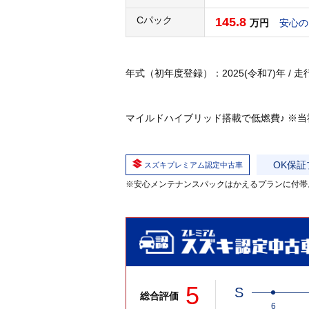
Cパック
145.8
万円
安心の
年式（初年度登録）：2025(令和7)年 / 走行：0
マイルドハイブリッド搭載で低燃費♪ ※
OK保証
スズキプレミアム認定中古車
※安心メンテナンスパックはかえるプランに付帯
5
S
総合評価
6