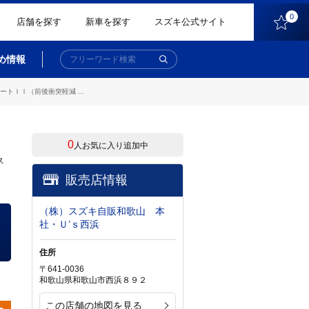
0
店舗を探す
新車を探す
スズキ公式サイト
め情報
ＩＩ（前後衝突軽減 ...
0
人お気に入り追加中
ス
販売店情報
（株）スズキ自販和歌山 本
社・Ｕ’ｓ西浜
住所
〒641-0036
和歌山県和歌山市西浜８９２
この店舗の地図を見る