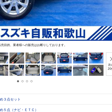
転売目的、業者様への販売はお断りしております。
次
2
め３点セット
め５点（ナビ・ＥＴＣ）