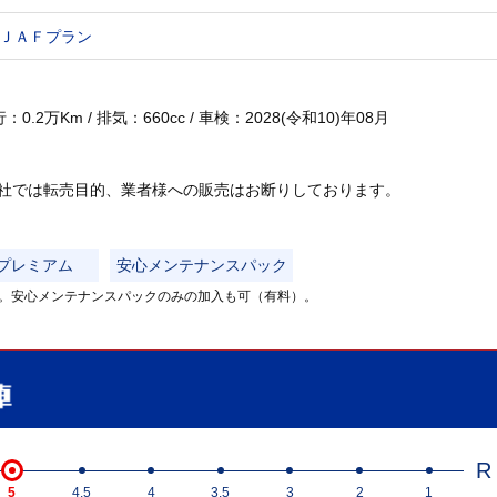
ＪＡＦプラン
.2万Km / 排気：660cc / 車検：2028(令和10)年08月
当社では転売目的、業者様への販売はお断りしております。
プレミアム
安心メンテナンスパック
。安心メンテナンスパックのみの加入も可（有料）。
R
5
4.5
4
3.5
3
2
1