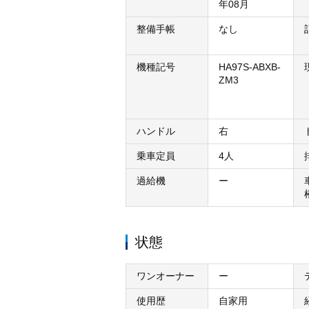
年08月
整備手帳
なし
機種記号
HA97S-ABXB-
ZM3
ハンドル
右
乗車定員
4人
過給機
ー
状態
ワンオーナー
ー
使用歴
自家用