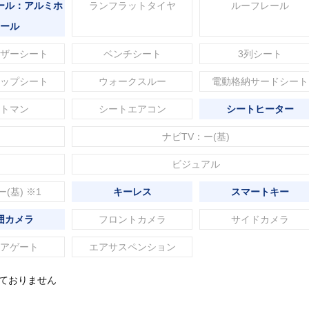
ール：アルミホ
ランフラットタイヤ
ルーフレール
ール
ザーシート
ベンチシート
3列シート
ップシート
ウォークスルー
電動格納サードシート
トマン
シートエアコン
シートヒーター
ナビTV：ー(基)
ビジュアル
ー(基) ※1
キーレス
スマートキー
囲カメラ
フロントカメラ
サイドカメラ
アゲート
エアサスペンション
れておりません