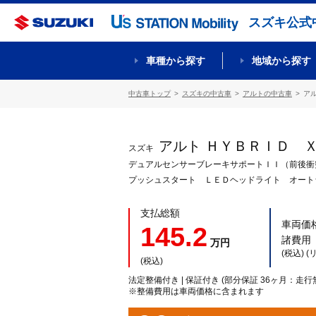
スズキ公式
車種から探す
地域から探す
中古車トップ
スズキの中古車
アルトの中古車
ア
アルト ＨＹＢＲＩＤ
スズキ
デュアルセンサーブレーキサポートＩＩ（前後衝
プッシュスタート ＬＥＤヘッドライト オート
支払総額
車両価
145.2
諸費用
万円
(税込) 
(税込)
法定整備付き | 保証付き (部分保証 36ヶ月：走行
※整備費用は車両価格に含まれます