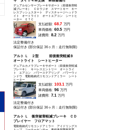
キ タイヤ４本交換 車検整備付
デュアルセンサーブレーキサポート（前後衝突軽
減ブレーキ） ＣＤラジオ スマートキー キー
レスプッシュスタート ディスチャージヘッドラ
イト オートライト オートエアコン シートヒ
ーター ＥＴＣ
68.7
支払総額:
万円
60.5
車両価格:
万円
8.2
諸費用:
万円
法定整備付き
保証付き (部分保証 36ヶ月：走行無制限)
アルト Ｌ ２型 前後衝突軽減Ｂ
オートライト シートヒーター
デュアルカメラブレーキサポート（前後衝突軽減
ブレーキ） キーレスエントリー オートライ
ト エアコン パワーステアリング パワーウィ
ンドウ 電動格納式リモコンドアミラー シート
ヒーター
103.1
支払総額:
万円
96
車両価格:
万円
7.1
諸費用:
万円
法定整備付き
保証付き (部分保証 36ヶ月：走行無制限)
アルト Ｌ 衝突被害軽減ブレーキ ＣＤ
プレイヤー フロアマット
電動格納式リモコンドアミラー アイドリングス
トップ コーナーセンサー 車線逸脱警報装置