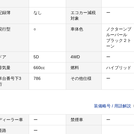
記録簿
なし
エコカー減税
ー
対象
現行型
○
車体色
ノクターンブ
ルーパール
ブラック２ト
ーン
ドア
5D
4WD
ー
排気量
660cc
燃料
ハイブリッド
車台番号下3
786
その他仕様
ー
桁
装備略号 / 用語解説
ディーラー車
ー
禁煙車
ー
経路
ー