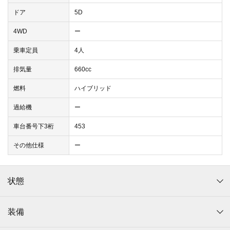
ドア
5D
4WD
ー
乗車定員
4人
排気量
660cc
燃料
ハイブリッド
過給機
ー
車台番号下3桁
453
その他仕様
ー
状態
装備