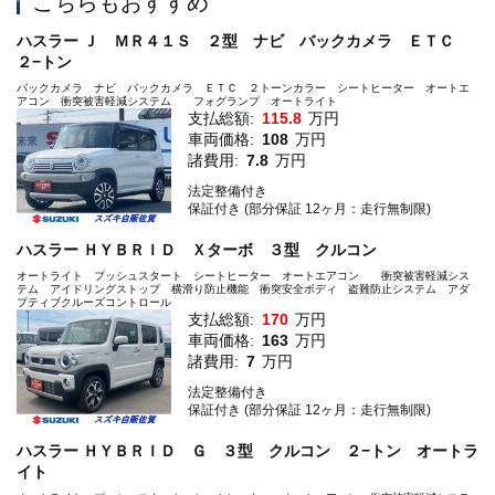
こちらもおすすめ
ハスラー Ｊ ＭＲ４１Ｓ ２型 ナビ バックカメラ ＥＴＣ
２−トン
バックカメラ ナビ バックカメラ ＥＴＣ ２トーンカラー シートヒーター オートエ
アコン 衝突被害軽減システム フォグランプ オートライト
支払総額:
115.8
万円
車両価格:
108
万円
諸費用:
7.8
万円
法定整備付き
保証付き (部分保証 12ヶ月：走行無制限)
ハスラー ＨＹＢＲＩＤ Ｘターボ ３型 クルコン
オートライト プッシュスタート シートヒーター オートエアコン 衝突被害軽減シス
テム アイドリングストップ 横滑り防止機能 衝突安全ボディ 盗難防止システム アダ
プティブクルーズコントロール
支払総額:
170
万円
車両価格:
163
万円
諸費用:
7
万円
法定整備付き
保証付き (部分保証 12ヶ月：走行無制限)
ハスラー ＨＹＢＲＩＤ Ｇ ３型 クルコン ２−トン オートラ
イト