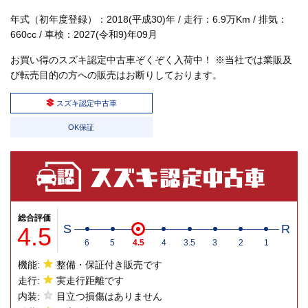
年式（初年度登録）：2018(平成30)年 / 走行：6.9万Km / 排気：
660cc / 車検：2027(令和9)年09月
お買い得のスズキ認定中古車ぞくぞく入荷中！ ※当社では業販及
び転売目的の方への販売はお断りしております。
スズキ認定中古車
OK保証
総合評価
4.5
S
R
6
5
4.5
4
3.5
3
2
1
機能:
整備・保証付き販売です
走行:
実走行距離です
内装:
目立つ損傷はありません