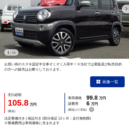
1
/
70
お買い得のスズキ認定中古車ぞくぞく入荷中！※当社では業販及び転売目的
の方への販売はお断りしております。
画像一覧
支払総額
99.8
車両価格
万円
105.8
6
諸費用
万円
万円
?
(税込) (リ済込)
(税込)
法定整備付き | 保証付き (部分保証 12ヶ月：走行無制限)
※整備費用は車両価格に含まれます