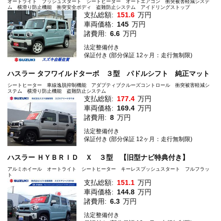
オートライト プッシュスタート シートヒーター オートエアコン 衝突被害軽減システ
ム 横滑り防止機能 衝突安全ボディ 盗難防止システム アイドリングストップ
支払総額:
151.6
万円
車両価格:
145
万円
諸費用:
6.6
万円
法定整備付き
保証付き (部分保証 12ヶ月：走行無制限)
ハスラー タフワイルドターボ ３型 パドルシフト 純正マット
シートヒーター 車線逸脱抑制機能 アダプティブクルーズコントロール 衝突被害軽減シ
ステム 横滑り防止機能 盗難防止システム
支払総額:
177.4
万円
車両価格:
169.4
万円
諸費用:
8
万円
法定整備付き
保証付き (部分保証 12ヶ月：走行無制限)
ハスラー ＨＹＢＲＩＤ Ｘ ３型 【旧型ナビ特典付き】
アルミホイール オートライト シートヒーター キーレスプッシュスタート フルフラッ
ト
支払総額:
151.1
万円
車両価格:
144.8
万円
諸費用:
6.3
万円
法定整備付き