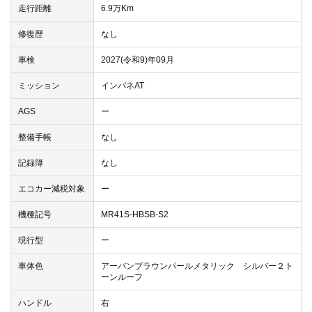
走行距離
6.9万Km
修復歴
なし
車検
2027(令和9)年09月
ミッション
インパネAT
AGS
ー
整備手帳
なし
記録簿
なし
エコカー減税対象
ー
機種記号
MR41S-HBSB-S2
現行型
ー
車体色
アーバンブラウンパールメタリック シルバー２ト
ーンルーフ
ハンドル
右