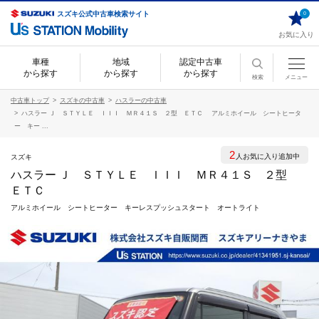
スズキ公式中古車検索サイト
0
お気に入り
車種
地域
認定中古車
から探す
から探す
から探す
検索
メニュー
中古車トップ
スズキの中古車
ハスラーの中古車
ハスラー Ｊ ＳＴＹＬＥ ＩＩＩ ＭＲ４１Ｓ ２型 ＥＴＣ アルミホイール シートヒータ
ー キー ...
2
人お気に入り追加中
スズキ
ハスラー Ｊ ＳＴＹＬＥ ＩＩＩ ＭＲ４１Ｓ ２型
ＥＴＣ
アルミホイール シートヒーター キーレスプッシュスタート オートライト