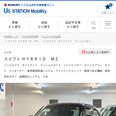
スズキ公式中古車検索サイト
0
お気に入り
車種
地域
認定中古車
から探す
から探す
から探す
検索
メニュー
中古車トップ
スズキの中古車
スイフトの中古車
スイフト ＨＹＢＲＩＤ ＭＺ バックカメラ オートライト プッシュスター ...
14
人お気に入り追加中
スズキ
スイフト ＨＹＢＲＩＤ ＭＺ
バックカメラ オートライト プッシュスタート シートヒーター オートエアコン ＥＴ
Ｃ ワンオーナー 衝突被害軽減システム アイドリングストップ 横滑り防止機能 衝突
安全ボディ 盗難防止システム ＡＷ