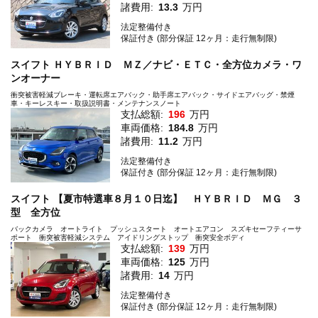
諸費用:
13.3
万円
法定整備付き
保証付き (部分保証 12ヶ月：走行無制限)
スイフト ＨＹＢＲＩＤ ＭＺ／ナビ・ＥＴＣ・全方位カメラ・ワ
ンオーナー
衝突被害軽減ブレーキ・運転席エアバック・助手席エアバック・サイドエアバッグ・禁煙
車・キーレスキー・取扱説明書・メンテナンスノート
支払総額:
196
万円
車両価格:
184.8
万円
諸費用:
11.2
万円
法定整備付き
保証付き (部分保証 12ヶ月：走行無制限)
スイフト 【夏市特選車８月１０日迄】 ＨＹＢＲＩＤ ＭＧ ３
型 全方位
バックカメラ オートライト プッシュスタート オートエアコン スズキセーフティーサ
ポート 衝突被害軽減システム アイドリングストップ 衝突安全ボディ
支払総額:
139
万円
車両価格:
125
万円
諸費用:
14
万円
法定整備付き
保証付き (部分保証 12ヶ月：走行無制限)