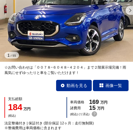
1
/
55
☆お問い合わせは「００７８−６０４８−４２０４」まで２階展示場完備！雨
風気にせずゆったりと車をご覧いただけます！
動画を見る
画像一覧
支払総額
169
車両価格
万円
184
15
諸費用
万円
万円
?
(税込) (リ済込)
(税込)
法定整備付き | 保証付き (部分保証 12ヶ月：走行無制限)
※整備費用は車両価格に含まれます