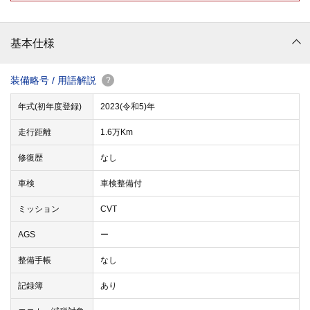
基本仕様
装備略号 / 用語解説
?
年式(初年度登録)
2023(令和5)年
走行距離
1.6万Km
修復歴
なし
車検
車検整備付
ミッション
CVT
AGS
ー
整備手帳
なし
記録簿
あり