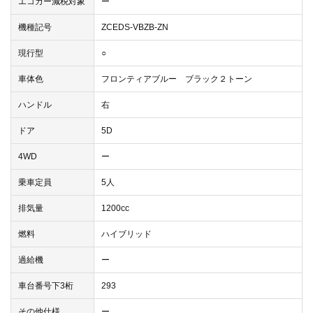
エコカー減税対象
ー
機種記号
ZCEDS-VBZB-ZN
現行型
○
車体色
フロンティアブルー ブラック２トーン
ハンドル
右
ドア
5D
4WD
ー
乗車定員
5人
排気量
1200cc
燃料
ハイブリッド
過給機
ー
車台番号下3桁
293
その他仕様
ー