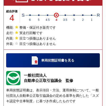
総合評価
4
S
R
6
5
4.5
4
3.5
3
2
1
機能:
整備・保証付き販売です
走行:
実走行距離です
内装:
目立つ損傷はありません
外装:
目立つ損傷はありません
車両状態証明書
を見る
一般社団法人
自動車公正取引協議会 監修
車両状態証明書は、表示項目・方法、運用体制について、一般
社団法人自動車公正取引協議会の定める基準を満たした「スズ
キ認定中古車制度」に基づき作成したものです