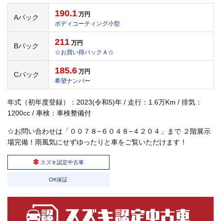
190.1
万円
Aパック
ボディコーティング小型
211
万円
Bパック
☆お買い得パックＡ☆
185.6
万円
Cパック
希望ナンバー
年式（初年度登録）：2023(令和5)年 / 走行：1.6万Km / 排気：
1200cc / 車検：車検整備付
☆お問い合わせは「００７８−６０４８−４２０４」まで ２階展示
場完備！雨風気にせずゆったりと車をご覧いただけます！
スズキ認定中古車
OK保証