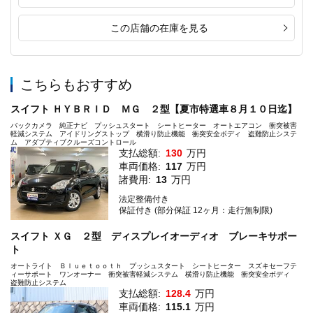
この店舗の在庫を見る
こちらもおすすめ
スイフト ＨＹＢＲＩＤ ＭＧ ２型【夏市特選車８月１０日迄】
バックカメラ 純正ナビ プッシュスタート シートヒーター オートエアコン 衝突被害
軽減システム アイドリングストップ 横滑り防止機能 衝突安全ボディ 盗難防止システ
ム アダプティブクルーズコントロール
支払総額:
130
万円
車両価格:
117
万円
諸費用:
13
万円
法定整備付き
保証付き (部分保証 12ヶ月：走行無制限)
スイフト ＸＧ ２型 ディスプレイオーディオ ブレーキサポー
ト
オートライト Ｂｌｕｅｔｏｏｔｈ プッシュスタート シートヒーター スズキセーフテ
ィーサポート ワンオーナー 衝突被害軽減システム 横滑り防止機能 衝突安全ボディ
盗難防止システム
支払総額:
128.4
万円
車両価格:
115.1
万円