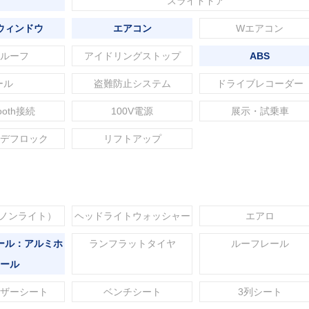
スライドドア
ウィンドウ
エアコン
Wエアコン
ルーフ
アイドリングストップ
ABS
ール
盗難防止システム
ドライブレコーダー
tooth接続
100V電源
展示・試乗車
デフロック
リフトアップ
セノンライト）
ヘッドライトウォッシャー
エアロ
ール：アルミホ
ランフラットタイヤ
ルーフレール
ール
ザーシート
ベンチシート
3列シート