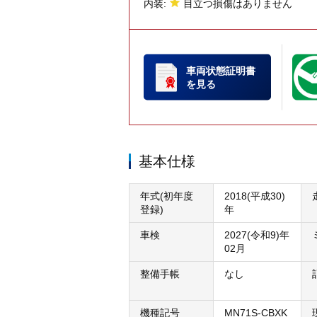
内装:
目立つ損傷はありません
車両状態証明書
を見る
基本仕様
年式(初年度
2018(平成30)
登録)
年
車検
2027(令和9)年
02月
整備手帳
なし
機種記号
MN71S-CBXK