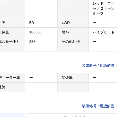
レッド ブラ
ック２トーン
ルーフ
ドア
5D
4WD
ー
排気量
1000cc
燃料
ハイブリッド
車台番号下3
256
その他仕様
ー
桁
装備略号 / 用語解説
ディーラー車
ー
禁煙車
ー
経路
ー
装備略号 / 用語解説