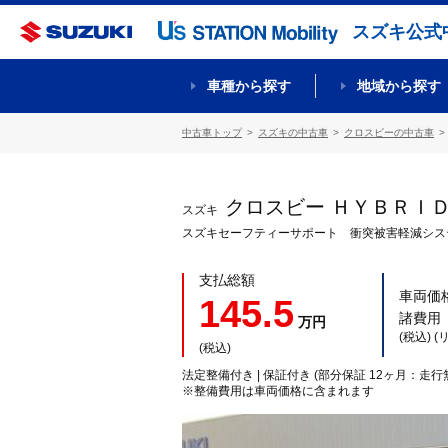
スズキ公式
車種から探す
地域から探す
中古車トップ
スズキの中古車
クロスビーの中古車
クロスビー ＨＹＢＲＩ
スズキ
スズキセーフティーサポート 衝突被害軽減シス
支払総額
車両価
145.5
諸費用
万円
(税込) 
(税込)
法定整備付き | 保証付き (部分保証 12ヶ月：走行
※整備費用は車両価格に含まれます