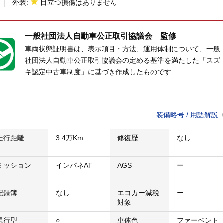
外装:
目立つ損傷はありません
一般社団法人
自動車公正取引協議会 監修
車両状態証明書は、表示項目・方法、運用体制について、一般
社団法人自動車公正取引協議会の定める基準を満たした「スズ
キ認定中古車制度」に基づき作成したものです
装備略号 / 用語解説
走行距離
3.4万Km
修復歴
なし
ミッション
インパネAT
AGS
ー
記録簿
なし
エコカー減税
ー
対象
現行型
○
車体色
ファーベント