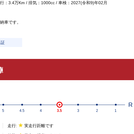
3.4万Km / 排気：1000cc / 車検：2027(令和9)年02月
納車です。
保証
R
5
4.5
4
3.5
3
2
1
走行:
実走行距離です