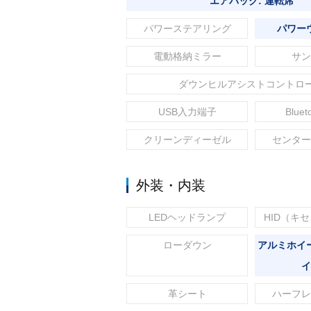
エアバック: 運転席
パワーステアリング
パワー
電動格納ミラー
サン
ダウンヒルアシストコントロ
USB入力端子
Blue
クリーンディーゼル
センター
外装・内装
LEDヘッドランプ
HID（キ
ローダウン
アルミホイ
イ
革シート
ハーフレ