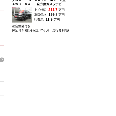
クロスビー ＨＹＢＲＩＤ ＭＺ ２型
４ＷＤ ６ＡＴ 全方位カメラナビ
211.7
支払総額:
万円
199.8
車両価格:
万円
11.9
諸費用:
万円
法定整備付き
保証付き (部分保証 12ヶ月：走行無制限)
?