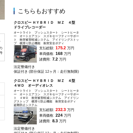
こちらもおすすめ
クロスビー ＨＹＢＲＩＤ ＭＺ ４型
常時展示在庫５０台程度、弊社展示場にて好評展示中、遠方にお住まいでご来店
ドライブレコーダー
す。
オートライト プッシュスタート シートヒータ
ー オートエアコン スズキセーフティーサポー
ト 衝突被害軽減システム アイドリングストッ
プ 横滑り防止機能 衝突安全ボディ
175.2
の
支払総額:
万円
0件
168
車両価格:
万円
7.2
諸費用:
万円
法定整備付き
保証付き (部分保証 12ヶ月：走行無制限)
クロスビー ＨＹＢＲＩＤ ＭＺ ４型
４ＷＤ オーディオレス
オートライト プッシュスタート シートヒータ
ー オートエアコン スズキセーフティーサポー
ト ４ＷＤ 衝突被害軽減システム アイドリン
グストップ 横滑り防止機能 衝突安全ボディ
盗難防止システム
232.3
支払総額:
万円
224
車両価格:
万円
8.3
諸費用:
万円
法定整備付き