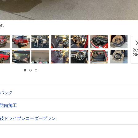
す。
次
2
パック
防錆施工
後ドライブレコーダープラン