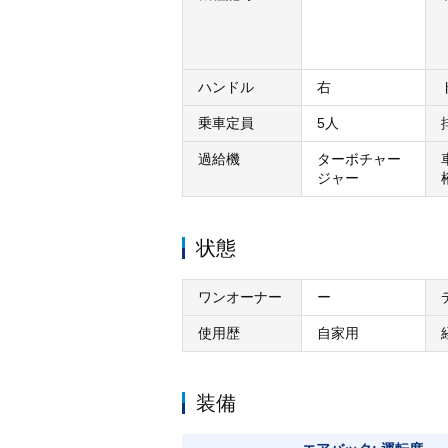
ハンドル
右
乗車定員
5人
過給機
ターボチャー
ジャー
状態
ワンオーナー
ー
使用歴
自家用
装備