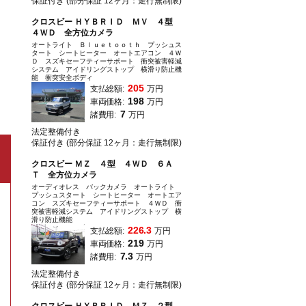
保証付き (部分保証 12ヶ月：走行無制限)
クロスビー ＨＹＢＲＩＤ ＭＶ ４型
４ＷＤ 全方位カメラ
オートライト Ｂｌｕｅｔｏｏｔｈ プッシュス
タート シートヒーター オートエアコン ４Ｗ
Ｄ スズキセーフティーサポート 衝突被害軽減
システム アイドリングストップ 横滑り防止機
能 衝突安全ボディ
205
支払総額:
万円
198
車両価格:
万円
7
諸費用:
万円
法定整備付き
保証付き (部分保証 12ヶ月：走行無制限)
クロスビー ＭＺ ４型 ４ＷＤ ６Ａ
Ｔ 全方位カメラ
オーディオレス バックカメラ オートライト
プッシュスタート シートヒーター オートエア
コン スズキセーフティーサポート ４ＷＤ 衝
突被害軽減システム アイドリングストップ 横
滑り防止機能
226.3
支払総額:
万円
219
車両価格:
万円
7.3
諸費用:
万円
法定整備付き
保証付き (部分保証 12ヶ月：走行無制限)