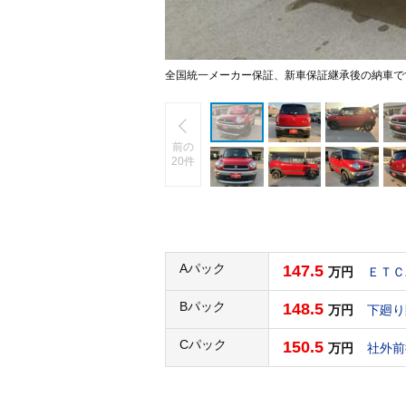
全国統一メーカー保証、新車保証継承後の納車で
前の
20件
Aパック
147.5
万円
ＥＴＣ
Bパック
148.5
万円
下廻り
Cパック
150.5
万円
社外前