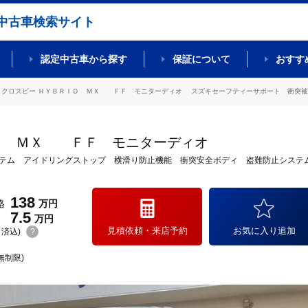
中古車検索サイト
認定中古車から探す
保証について
おすす
クロスビー ＨＹＢＲＩＤ ＭＸ ＦＦ モニターディオ スズキセーフティーサポート 衝突被害軽
Ｄ ＭＸ ＦＦ モニターディオ
テム アイドリングストップ 横滑り防止機能 衝突安全ボディ 盗難防止システ
138
格
万円
7.5
万円
見積依頼・来店予約
お気に入り追加
(リ済込)
?
無制限)