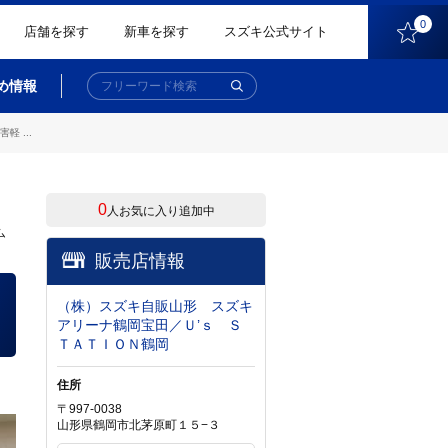
0
店舗を探す
新車を探す
スズキ公式サイト
め情報
 ...
0
人お気に入り追加中
ム
販売店情報
（株）スズキ自販山形 スズキ
アリーナ鶴岡宝田／Ｕ’ｓ Ｓ
ＴＡＴＩＯＮ鶴岡
住所
〒997-0038
山形県鶴岡市北茅原町１５−３