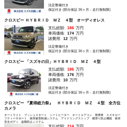
法定整備付き
保証付き (部分保証 36ヶ月：走行無制限)
クロスビー ＨＹＢＲＩＤ ＭＺ ４型 オーディオレス
支払総額:
186
万円
車両価格:
174
万円
諸費用:
12
万円
法定整備付き
保証付き (部分保証 36ヶ月：走行無制限)
クロスビー 「スズキの日」ＨＹＢＲＩＤ ＭＺ ４型
支払総額:
186
万円
車両価格:
176
万円
諸費用:
10
万円
法定整備付き
保証付き (部分保証 36ヶ月：走行無制限)
クロスビー 『夏得総力祭』 ＨＹＢＲＩＤ ＭＺ ４型 全方位
カメラ
オートライト プッシュスタート シートヒーター オートエアコン 禁煙車 スズキセー
フティーサポート 衝突被害軽減システム アイドリングストップ 横滑り防止機能 衝突
安全ボディ 盗難防止システム
支払総額:
214
万円