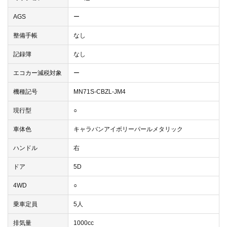
AGS
ー
整備手帳
なし
記録簿
なし
エコカー減税対象
ー
機種記号
MN71S-CBZL-JM4
現行型
○
車体色
キャラバンアイボリーパールメタリック
ハンドル
右
ドア
5D
4WD
○
乗車定員
5人
排気量
1000cc