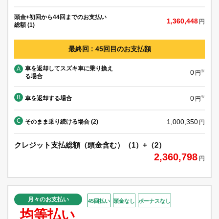
頭金+初回から44回までのお支払い
1,360,448
円
総額 (1)
最終回 : 45回目のお支払額
車を返却してスズキ車に乗り換え
A
0
※
円
る場合
B
0
車を返却する場合
※
円
C
1,000,350
そのまま乗り続ける場合 (2)
円
クレジット支払総額（頭金含む）（1）+（2）
2,360,798
円
月々のお支払い
45回払い
頭金なし
ボーナスなし
均等払い