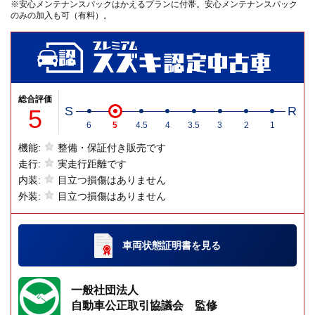
※安心メンテナンスパックはかえるプランに付帯。安心メンテナンスパック
のみの加入も可（有料）。
総合評価
5
S
R
6
5
4.5
4
3.5
3
2
1
機能:
整備・保証付き販売です
走行:
実走行距離です
内装:
目立つ損傷はありません
外装:
目立つ損傷はありません
車両状態証明書
を見る
一般社団法人
自動車公正取引協議会 監修