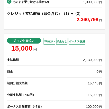
C
1,000,350
そのまま乗り続ける場合 (2)
円
クレジット支払総額（頭金含む）（1）+（2）
2,360,798
円
月々のお支払い
45回払い
頭金なし
ボーナス併用
15,000
円
2,130,000
支払総額
円
0
頭金
円
15,448
初回分割支払額
円
15,000
分割支払額（×43回）
円
100,000
ボーナス月加算額 （×7回）
円