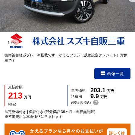
1
/
48
衝突被害軽減ブレーキ搭載です！かえるプラン（残価設定クレジット）対象
車です
画像一覧
支払総額
203.1
車両価格
万円
213
9.9
諸費用
万円
万円
?
(税込) (リ済込)
(税込)
法定整備付き | 保証付き (部分保証 36ヶ月：走行無制限)
※整備費用は車両価格に含まれます