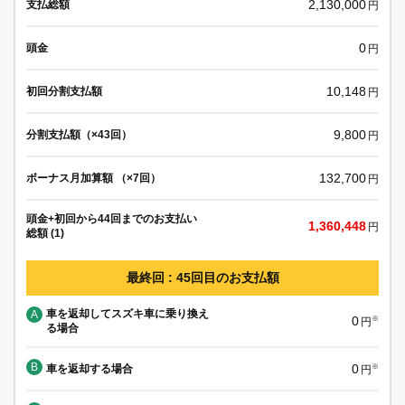
2,130,000
支払総額
円
0
頭金
円
10,148
初回分割支払額
円
9,800
分割支払額（×43回）
円
132,700
ボーナス月加算額 （×7回）
円
頭金+初回から44回までのお支払い
1,360,448
円
総額 (1)
最終回 : 45回目のお支払額
車を返却してスズキ車に乗り換え
A
0
※
円
る場合
B
0
車を返却する場合
※
円