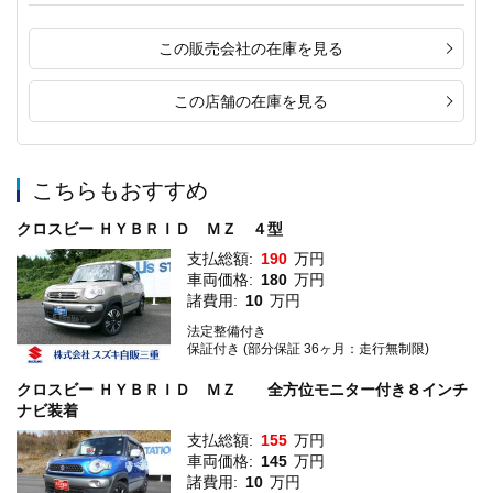
この販売会社の在庫を見る
この店舗の在庫を見る
こちらもおすすめ
クロスビー ＨＹＢＲＩＤ ＭＺ ４型
支払総額:
190
万円
車両価格:
180
万円
諸費用:
10
万円
法定整備付き
保証付き (部分保証 36ヶ月：走行無制限)
クロスビー ＨＹＢＲＩＤ ＭＺ 全方位モニター付き８インチ
ナビ装着
支払総額:
155
万円
車両価格:
145
万円
諸費用:
10
万円