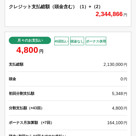
クレジット支払総額（頭金含む）（1）+（2）
2,344,866
円
月々のお支払い
45回払い
頭金なし
ボーナス併用
4,800
円
2,130,000
支払総額
円
0
頭金
円
5,348
初回分割支払額
円
4,800
分割支払額（×43回）
円
164,100
ボーナス月加算額 （×7回）
円