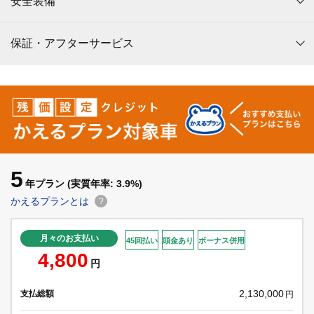
安全装備
保証・アフターサービス
5
年プラン
(実質年率: 3.9%)
かえるプランとは
?
月々のお支払い
45回払い
頭金あり
ボーナス併用
4,800
円
2,130,000
支払総額
円