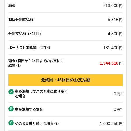
213,000
頭金
円
5,316
初回分割支払額
円
4,800
分割支払額（×43回）
円
131,400
ボーナス月加算額 （×7回）
円
頭金+初回から44回までのお支払い
1,344,516
円
総額 (1)
最終回 : 45回目のお支払額
車を返却してスズキ車に乗り換え
A
0
※
円
る場合
B
0
車を返却する場合
※
円
C
1,000,350
そのまま乗り続ける場合 (2)
円