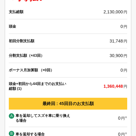
2,130,000
支払総額
円
0
頭金
円
31,748
初回分割支払額
円
30,900
分割支払額（×43回）
円
0
ボーナス月加算額 （×0回）
円
頭金+初回から44回までのお支払い
1,360,448
円
総額 (1)
最終回 : 45回目のお支払額
車を返却してスズキ車に乗り換え
A
0
※
円
る場合
B
0
車を返却する場合
※
円