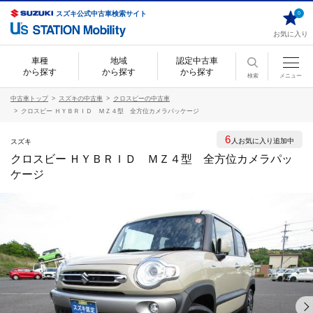
スズキ公式中古車検索サイト
0
お気に入り
車種
地域
認定中古車
から探す
から探す
から探す
検索
メニュー
中古車トップ
スズキの中古車
クロスビーの中古車
クロスビー ＨＹＢＲＩＤ ＭＺ４型 全方位カメラパッケージ
6
人お気に入り追加中
スズキ
クロスビー ＨＹＢＲＩＤ ＭＺ４型 全方位カメラパッ
ケージ