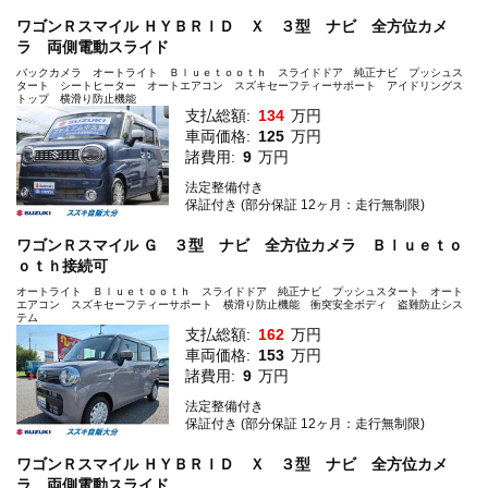
ワゴンＲスマイル ＨＹＢＲＩＤ Ｘ ３型 ナビ 全方位カメ
ラ 両側電動スライド
バックカメラ オートライト Ｂｌｕｅｔｏｏｔｈ スライドドア 純正ナビ プッシュス
タート シートヒーター オートエアコン スズキセーフティーサポート アイドリングス
トップ 横滑り防止機能
支払総額:
134
万円
車両価格:
125
万円
諸費用:
9
万円
法定整備付き
保証付き (部分保証 12ヶ月：走行無制限)
ワゴンＲスマイル Ｇ ３型 ナビ 全方位カメラ Ｂｌｕｅｔｏ
ｏｔｈ接続可
オートライト Ｂｌｕｅｔｏｏｔｈ スライドドア 純正ナビ プッシュスタート オート
エアコン スズキセーフティーサポート 横滑り防止機能 衝突安全ボディ 盗難防止シス
テム
支払総額:
162
万円
車両価格:
153
万円
諸費用:
9
万円
法定整備付き
保証付き (部分保証 12ヶ月：走行無制限)
ワゴンＲスマイル ＨＹＢＲＩＤ Ｘ ３型 ナビ 全方位カメ
ラ 両側電動スライド