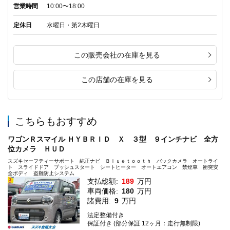
営業時間
10:00〜18:00
定休日
水曜日・第2木曜日
この販売会社の在庫を見る
この店舗の在庫を見る
こちらもおすすめ
ワゴンＲスマイル ＨＹＢＲＩＤ Ｘ ３型 ９インチナビ 全方
位カメラ ＨＵＤ
スズキセーフティーサポート 純正ナビ Ｂｌｕｅｔｏｏｔｈ バックカメラ オートライ
ト スライドドア プッシュスタート シートヒーター オートエアコン 禁煙車 衝突安
全ボディ 盗難防止システム
支払総額:
189
万円
車両価格:
180
万円
諸費用:
9
万円
法定整備付き
保証付き (部分保証 12ヶ月：走行無制限)