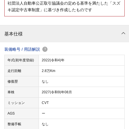
社団法人自動車公正取引協議会の定める基準を満たした「スズ
キ認定中古車制度」に基づき作成したものです
基本仕様
装備略号 / 用語解説
?
年式(初年度登録)
2022(令和4)年
走行距離
2.8万Km
修復歴
なし
車検
2027(令和9)年08月
ミッション
CVT
AGS
ー
整備手帳
なし