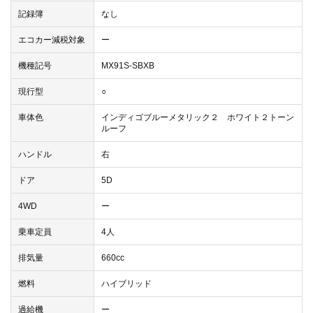
記録簿
なし
エコカー減税対象
ー
機種記号
MX91S-SBXB
現行型
○
車体色
インディゴブルーメタリック２ ホワイト２トーン
ルーフ
ハンドル
右
ドア
5D
4WD
ー
乗車定員
4人
排気量
660cc
燃料
ハイブリッド
過給機
ー