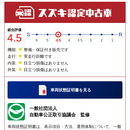
総合評価
4.5
S
R
6
5
4.5
4
3.5
3
2
1
機能:
整備・保証付き販売です
走行:
実走行距離です
内装:
目立つ損傷はありません
外装:
目立つ損傷はありません
車両状態証明書
を見る
一般社団法人
自動車公正取引協議会 監修
車両状態証明書は、表示項目・方法、運用体制について、一般