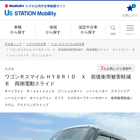
スズキ公式中古車検索サイト
0
お気に入り
車種
地域
認定中古車
から探す
から探す
から探す
検索
メニュー
中古車トップ
スズキの中古車
ワゴンＲスマイルの中古車
ワゴンＲスマイル ＨＹＢＲＩＤ Ｘ 前後衝突被害軽減Ｂ 両側電動スライド オートライト Ｂ
ｌｕｅｔｏｏｔｈ プッシュスター ...
3
人お気に入り追加中
スズキ
ワゴンＲスマイル ＨＹＢＲＩＤ Ｘ 前後衝突被害軽減
Ｂ 両側電動スライド
オートライト Ｂｌｕｅｔｏｏｔｈ プッシュスタート シートヒーター スライドドア
シートヒーター オートエアコン ＥＴＣ スズキセーフティーサポート 衝突被害軽減シ
ステム アイドリングストップ