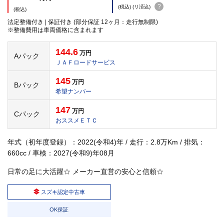
?
(税込) (リ済込)
(税込)
法定整備付き | 保証付き (部分保証 12ヶ月：走行無制限)
※整備費用は車両価格に含まれます
144.6
万円
Aパック
ＪＡＦロードサービス
145
万円
Bパック
希望ナンバー
147
万円
Cパック
おススメＥＴＣ
年式（初年度登録）：2022(令和4)年 / 走行：2.8万Km / 排気：
660cc / 車検：2027(令和9)年08月
日常の足に大活躍☆ メーカー直営の安心と信頼☆
スズキ認定中古車
OK保証