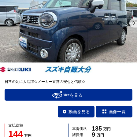
1
/
48
日常の足に大活躍☆メーカー直営の安心と信頼☆
を見る
動画を見る
画像一覧
支払総額
135
車両価格
万円
144
9
諸費用
万円
万円