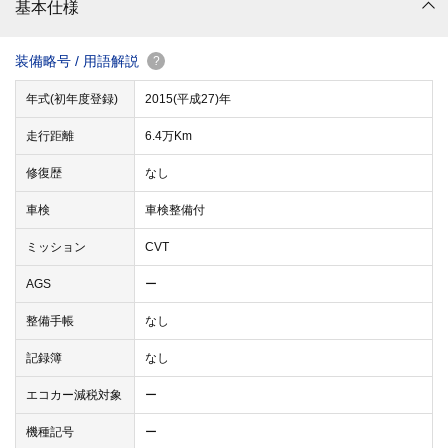
基本仕様
装備略号 / 用語解説
?
年式(初年度登録)
2015(平成27)年
走行距離
6.4万Km
修復歴
なし
車検
車検整備付
ミッション
CVT
AGS
ー
整備手帳
なし
記録簿
なし
エコカー減税対象
ー
機種記号
ー