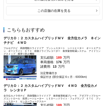
この店舗の在庫を見る
こちらもおすすめ
デリカＤ：２ カスタムハイブリッドＭＶ 全方位カメラ ８イン
チナビ ４ＷＤ
フルセグナビ 両側電動スライドドア プッシュスタート シートヒーター オートエアコ
ン オートライト ＥＴＣ 前後ドライブレコーダー 衝突被害軽減システム アイドリン
グストップ 横滑り防止機能
支払総額:
189
万円
車両価格:
176
万円
諸費用:
13
万円
法定整備付き
保証付き (部分保証 6ヶ月：6000km)
デリカＤ：２ カスタムハイブリッドＭＶ ４ＷＤ 全方位カメ
ラ レンタＵＰ
全方位カメラ付ナビ 両側電動スライドドア 衝突被害軽減ブレーキ アダプティブクルー
ズコントロール 前席シートヒーター ＬＥＤヘッドライト・フォグランプ ＥＴＣ プッ
シュスタート センターウォークスルー
支払総額:
189
万円