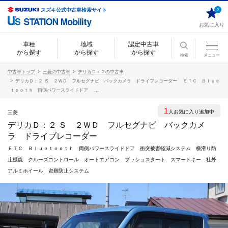
スズキ公式中古車検索サイト
0
お気に入り
車種
地域
認定中古車
から探す
から探す
から探す
検索
メニュー
中古車トップ
三菱の中古車
デリカＤ：２の中古車
デリカＤ：２ Ｓ ２ＷＤ フルセグナビ バックカメラ ドライブレコーダー ＥＴＣ Ｂｌｕｅ
ｔｏｏｔｈ 両側パワースライドドア ...
1
人お気に入り追加中
三菱
デリカＤ：２ Ｓ ２ＷＤ フルセグナビ バックカメ
ラ ドライブレコーダー
ＥＴＣ Ｂｌｕｅｔｏｏｔｈ 両側パワースライドドア 衝突被害軽減システム 横滑り防
止機能 クルーズコントロール オートエアコン プッシュスタート スマートキー 社外
アルミホイール 盗難防止システム