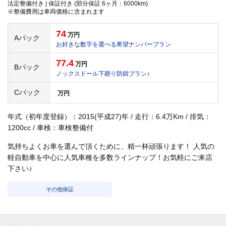
法定整備付き | 保証付き (部分保証 6ヶ月：6000km)
※整備費用は車両価格に含まれます
74
万円
Aパック
お好きな数字を選べる希望ナンバープラン
77.4
万円
Bパック
ノックスドール下廻り防錆プラン♪
Cパック
万円
年式（初年度登録）：2015(平成27)年 / 走行：6.4万Km / 排気：
1200cc / 車検：車検整備付
気持ちよくお車を選んで頂くために、精一杯頑張ります！ 人気の
軽自動車を中心に人気車種を多数ラインナップ！お気軽にご来店
下さい♪
その他保証