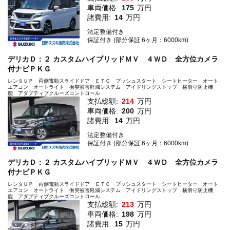
車両価格:
175
万円
諸費用:
14
万円
法定整備付き
保証付き (部分保証 6ヶ月：6000km)
デリカＤ：２ カスタムハイブリッドＭＶ ４ＷＤ 全方位カメラ
付ナビＰＫＧ
レンタＵＰ 両側電動スライドドア ＥＴＣ プッシュスタート シートヒーター オート
エアコン オートライト 衝突被害軽減システム アイドリングストップ 横滑り防止機
能 アダプティブクルーズコントロール
支払総額:
214
万円
車両価格:
200
万円
諸費用:
14
万円
法定整備付き
保証付き (部分保証 6ヶ月：6000km)
デリカＤ：２ カスタムハイブリッドＭＶ ４ＷＤ 全方位カメラ
付ナビＰＫＧ
レンタＵＰ 両側電動スライドドア ＥＴＣ プッシュスタート シートヒーター オート
エアコン オートライト 衝突被害軽減システム アイドリングストップ 横滑り防止機
能 アダプティブクルーズコントロール
支払総額:
213
万円
車両価格:
198
万円
諸費用:
15
万円