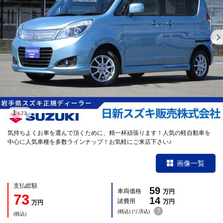
1
/
73
気持ちよくお車を選んで頂くために、精一杯頑張ります！人気の軽自動車を
中心に人気車種を多数ラインナップ！お気軽にご来店下さい♪
画像一覧
支払総額
59
車両価格
万円
73
14
諸費用
万円
万円
?
(税込) (リ済込)
(税込)