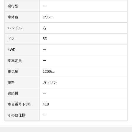
現行型
ー
車体色
ブルー
ハンドル
右
ドア
5D
4WD
ー
乗車定員
ー
排気量
1200cc
燃料
ガソリン
過給機
ー
車台番号下3桁
418
その他仕様
ー