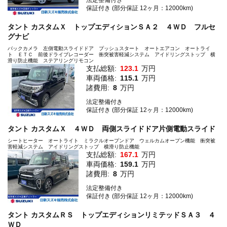
法定整備付き
保証付き (部分保証 12ヶ月：12000km)
タント カスタムＸ トップエディションＳＡ２ ４ＷＤ フルセ
グナビ
バックカメラ 左側電動スライドドア プッシュスタート オートエアコン オートライ
ト ＥＴＣ 前後ドライブレコーダー 衝突被害軽減システム アイドリングストップ 横
滑り防止機能 ステアリングリモコン
支払総額:
123.1
万円
車両価格:
115.1
万円
諸費用:
8
万円
法定整備付き
保証付き (部分保証 12ヶ月：12000km)
タント カスタムＸ ４ＷＤ 両側スライドドア片側電動スライド
シートヒーター オートライト ミラクルオープンドア ウェルカムオープン機能 衝突被
害軽減システム アイドリングストップ 横滑り防止機能
支払総額:
167.1
万円
車両価格:
159.1
万円
諸費用:
8
万円
法定整備付き
保証付き (部分保証 12ヶ月：12000km)
タント カスタムＲＳ トップエディションリミテッドＳＡ３ ４
ＷＤ