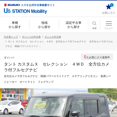
スズキ公式中古車検索サイト
0
お気に入り
車種
地域
認定中古車
から探す
から探す
から探す
検索
メニュー
中古車トップ
ダイハツの中古車
タントの中古車
タント カスタムＸ セレクション ４ＷＤ 全方位カメラ付フルセグナビ 全方位カメラ付フルセ
グナビ 両側パワースライドド ...
0
人お気に入り追加中
ダイハツ
タント カスタムＸ セレクション ４ＷＤ 全方位カメ
ラ付フルセグナビ
全方位カメラ付フルセグナビ 両側パワースライドドア ステアリングリモコン 前席シー
トヒーター オートライト フォグランプ