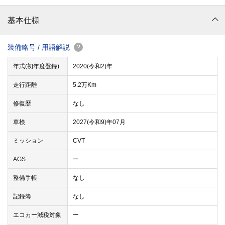
基本仕様
装備略号 / 用語解説
?
年式(初年度登録)
2020(令和2)年
走行距離
5.2万Km
修復歴
なし
車検
2027(令和9)年07月
ミッション
CVT
AGS
ー
整備手帳
なし
記録簿
なし
エコカー減税対象
ー