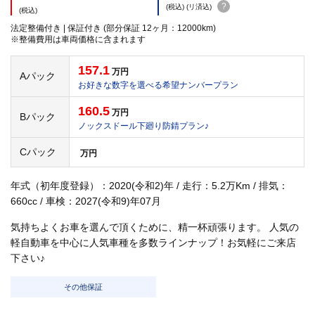
?
(税込) (リ済込)
(税込)
法定整備付き | 保証付き (部分保証 12ヶ月：12000km)
※整備費用は車両価格に含まれます
157.1
万円
Aパック
お好きな数字を選べる希望ナンバープラン
160.5
万円
Bパック
ノックスドール下廻り防錆プラン♪
Cパック
万円
年式（初年度登録）：2020(令和2)年 / 走行：5.2万Km / 排気：
660cc / 車検：2027(令和9)年07月
気持ちよくお車を選んで頂くために、精一杯頑張ります。 人気の
軽自動車を中心に人気車種を多数ラインナップ！お気軽にご来店
下さい♪
その他保証