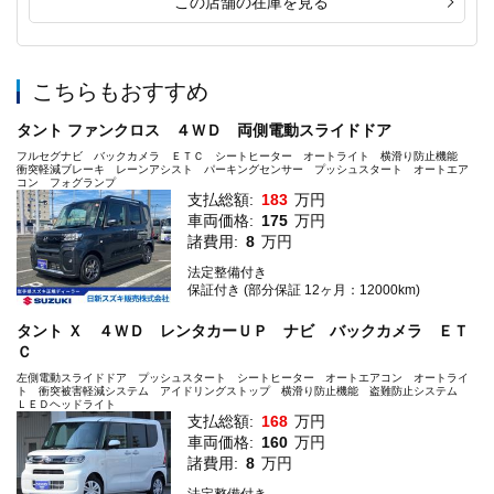
この店舗の在庫を見る
こちらもおすすめ
タント ファンクロス ４ＷＤ 両側電動スライドドア
フルセグナビ バックカメラ ＥＴＣ シートヒーター オートライト 横滑り防止機能
衝突軽減ブレーキ レーンアシスト パーキングセンサー プッシュスタート オートエア
コン フォグランプ
支払総額:
183
万円
車両価格:
175
万円
諸費用:
8
万円
法定整備付き
保証付き (部分保証 12ヶ月：12000km)
タント Ｘ ４ＷＤ レンタカーＵＰ ナビ バックカメラ ＥＴ
Ｃ
左側電動スライドドア プッシュスタート シートヒーター オートエアコン オートライ
ト 衝突被害軽減システム アイドリングストップ 横滑り防止機能 盗難防止システム
ＬＥＤヘッドライト
支払総額:
168
万円
車両価格:
160
万円
諸費用:
8
万円