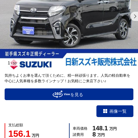
1
/
50
気持ちよくお車を選んで頂くために、精一杯頑張ります。人気の軽自動車を
中心に人気車種を多数ラインナップ！お気軽にご来店下さい♪
を見る
画像一覧
支払総額
148.1
車両価格
万円
156.1
8
諸費用
万円
万円