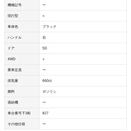
機種記号
ー
現行型
○
車体色
ブラック
ハンドル
右
ドア
5D
4WD
○
乗車定員
ー
排気量
660cc
燃料
ガソリン
過給機
ー
車台番号下3桁
827
その他仕様
ー