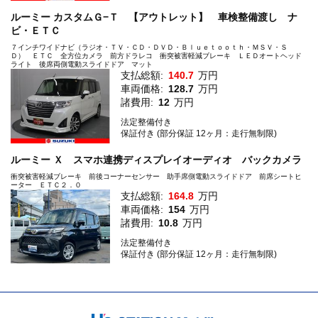
ルーミー カスタムＧ−Ｔ 【アウトレット】 車検整備渡し ナ
ビ・ＥＴＣ
７インチワイドナビ（ラジオ・ＴＶ・ＣＤ・ＤＶＤ・Ｂｌｕｅｔｏｏｔｈ・ＭＳＶ・Ｓ
Ｄ） ＥＴＣ 全方位カメラ 前方ドラレコ 衝突被害軽減ブレーキ ＬＥＤオートヘッド
ライト 後席両側電動スライドドア マット
支払総額:
140.7
万円
車両価格:
128.7
万円
諸費用:
12
万円
法定整備付き
保証付き (部分保証 12ヶ月：走行無制限)
ルーミー Ｘ スマホ連携ディスプレイオーディオ バックカメラ
衝突被害軽減ブレーキ 前後コーナーセンサー 助手席側電動スライドドア 前席シートヒ
ーター ＥＴＣ２．０
支払総額:
164.8
万円
車両価格:
154
万円
諸費用:
10.8
万円
法定整備付き
保証付き (部分保証 12ヶ月：走行無制限)