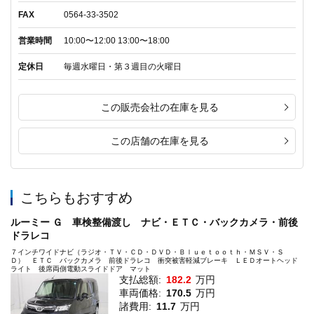
FAX
0564-33-3502
営業時間
10:00〜12:00 13:00〜18:00
定休日
毎週水曜日・第３週目の火曜日
この販売会社の在庫を見る
この店舗の在庫を見る
こちらもおすすめ
ルーミー Ｇ 車検整備渡し ナビ・ＥＴＣ・バックカメラ・前後
ドラレコ
７インチワイドナビ（ラジオ・ＴＶ・ＣＤ・ＤＶＤ・Ｂｌｕｅｔｏｏｔｈ・ＭＳＶ・Ｓ
Ｄ） ＥＴＣ バックカメラ 前後ドラレコ 衝突被害軽減ブレーキ ＬＥＤオートヘッド
ライト 後席両側電動スライドドア マット
支払総額:
182.2
万円
車両価格:
170.5
万円
諸費用:
11.7
万円