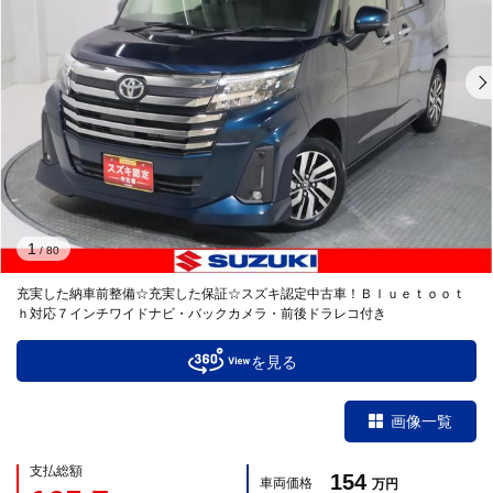
1
/
80
充実した納車前整備☆充実した保証☆スズキ認定中古車！Ｂｌｕｅｔｏｏｔ
ｈ対応７インチワイドナビ・バックカメラ・前後ドラレコ付き
を見る
画像一覧
支払総額
154
車両価格
万円