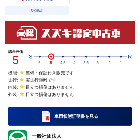
OK保証
総合評価
5
S
R
6
5
4.5
4
3.5
3
2
1
機能:
整備・保証付き販売です
走行:
実走行距離です
内装:
目立つ損傷はありません
外装:
目立つ損傷はありません
車両状態証明書
を見る
一般社団法人