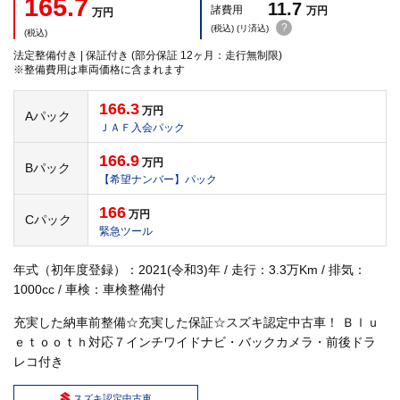
165.7
11.7
諸費用
万円
万円
?
(税込) (リ済込)
(税込)
法定整備付き | 保証付き (部分保証 12ヶ月：走行無制限)
※整備費用は車両価格に含まれます
166.3
万円
Aパック
ＪＡＦ入会パック
166.9
万円
Bパック
【希望ナンバー】パック
166
万円
Cパック
緊急ツール
年式（初年度登録）：2021(令和3)年 / 走行：3.3万Km / 排気：
1000cc / 車検：車検整備付
充実した納車前整備☆充実した保証☆スズキ認定中古車！ Ｂｌｕ
ｅｔｏｏｔｈ対応７インチワイドナビ・バックカメラ・前後ドラ
レコ付き
スズキ認定中古車