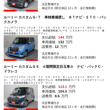
法定整備付き
保証付き (部分保証 12ヶ月：走行無制限)
ルーミー カスタムＧ−Ｔ 車検整備渡し ＢＴナビ・ＥＴＣ・バッ
クカメラ
７インチワイドナビ（ラジオ・ＴＶ・ＣＤ・ＤＶＤ・Ｂｌｕｅｔｏｏｔｈ・ＭＳＶ・ＳＤ・
ＵＳＢ） ＥＴＣ バックカメラ 衝突被害軽減ブレーキ ＬＥＤオートヘッドライト 後
席両側電動スライドドア フロアマット
支払総額:
144
万円
車両価格:
132
万円
諸費用:
12
万円
法定整備付き
保証付き (部分保証 12ヶ月：走行無制限)
ルーミー カスタムＧＳ ☆期間限定目玉車☆ ナビ・バックＣ・
ドラレコ
７インチワイドナビ（ラジオ・ＴＶ・ＣＤ・ＤＶＤ・Ｂｌｕｅｔｏｏｔｈ・ＭＳＶ・Ｓ
Ｄ） ＥＴＣ バックカメラ 前方ドラレコ 衝突被害軽減ブレーキ ＬＥＤオートヘッド
ライト 後席両側電動スライドドア マット
支払総額:
113.1
万円
車両価格:
104.5
万円
諸費用:
8.6
万円
法定整備付き
保証付き (部分保証 12ヶ月：走行無制限)