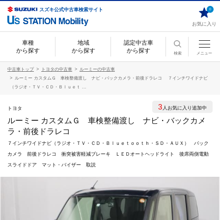
スズキ公式中古車検索サイト
0
お気に入り
車種
地域
認定中古車
から探す
から探す
から探す
検索
メニュー
中古車トップ
トヨタの中古車
ルーミーの中古車
ルーミー カスタムＧ 車検整備渡し ナビ・バックカメラ・前後ドラレコ ７インチワイドナビ
（ラジオ・ＴＶ・ＣＤ・Ｂｌｕｅｔ ...
3
人お気に入り追加中
トヨタ
ルーミー カスタムＧ 車検整備渡し ナビ・バックカメ
ラ・前後ドラレコ
７インチワイドナビ（ラジオ・ＴＶ・ＣＤ・Ｂｌｕｅｔｏｏｔｈ・ＳＤ・ＡＵＸ） バック
カメラ 前後ドラレコ 衝突被害軽減ブレーキ ＬＥＤオートヘッドライト 後席両側電動
スライドドア マット・バイザー 取説