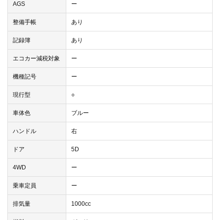
AGS
ー
整備手帳
あり
記録簿
あり
エコカー減税対象
ー
機種記号
ー
現行型
○
車体色
ブルー
ハンドル
右
ドア
5D
4WD
ー
乗車定員
ー
排気量
1000cc