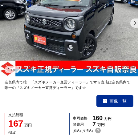
1
/
80
奈良県内で唯一『スズキメーカー直営ディーラー』です☆当店は奈良県内で
唯一の『スズキメーカー直営ディーラー』です☆
画像一覧
支払総額
160
車両価格
万円
167
7
諸費用
万円
万円
?
(税込) (リ済込)
(税込)