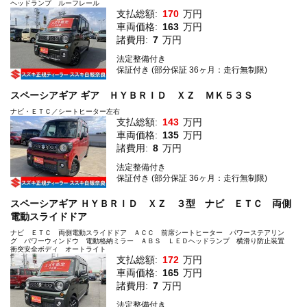
ヘッドランプ ルーフレール
支払総額:
170
万円
車両価格:
163
万円
諸費用:
7
万円
法定整備付き
保証付き (部分保証 36ヶ月：走行無制限)
スペーシアギア ギア ＨＹＢＲＩＤ ＸＺ ＭＫ５３Ｓ
ナビ・ＥＴＣ／シートヒーター左右
支払総額:
143
万円
車両価格:
135
万円
諸費用:
8
万円
法定整備付き
保証付き (部分保証 36ヶ月：走行無制限)
スペーシアギア ＨＹＢＲＩＤ ＸＺ ３型 ナビ ＥＴＣ 両側
電動スライドドア
ナビ ＥＴＣ 両側電動スライドドア ＡＣＣ 前席シートヒーター パワーステアリン
グ パワーウィンドウ 電動格納ミラー ＡＢＳ ＬＥＤヘッドランプ 横滑り防止装置
衝突安全ボディ オートライト
支払総額:
172
万円
車両価格:
165
万円
諸費用:
7
万円
法定整備付き