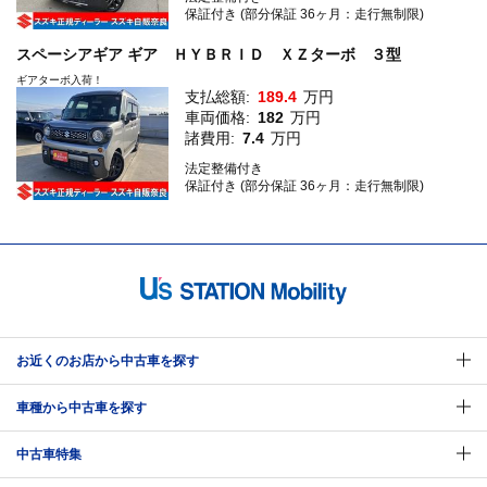
保証付き (部分保証 36ヶ月：走行無制限)
スペーシアギア ギア ＨＹＢＲＩＤ ＸＺターボ ３型
ギアターボ入荷！
支払総額:
189.4
万円
車両価格:
182
万円
諸費用:
7.4
万円
法定整備付き
保証付き (部分保証 36ヶ月：走行無制限)
お近くのお店から中古車を探す
車種から中古車を探す
中古車特集