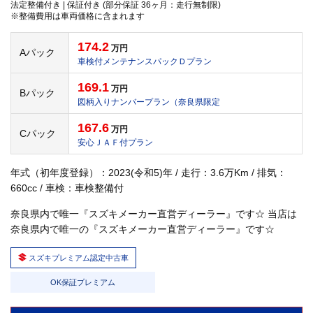
法定整備付き | 保証付き (部分保証 36ヶ月：走行無制限)
※整備費用は車両価格に含まれます
174.2
万円
Aパック
車検付メンテナンスパックＤプラン
169.1
万円
Bパック
図柄入りナンバープラン（奈良県限定
167.6
万円
Cパック
安心ＪＡＦ付プラン
年式（初年度登録）：2023(令和5)年 / 走行：3.6万Km / 排気：
660cc / 車検：車検整備付
奈良県内で唯一『スズキメーカー直営ディーラー』です☆ 当店は
奈良県内で唯一の『スズキメーカー直営ディーラー』です☆
スズキプレミアム認定中古車
OK保証プレミアム