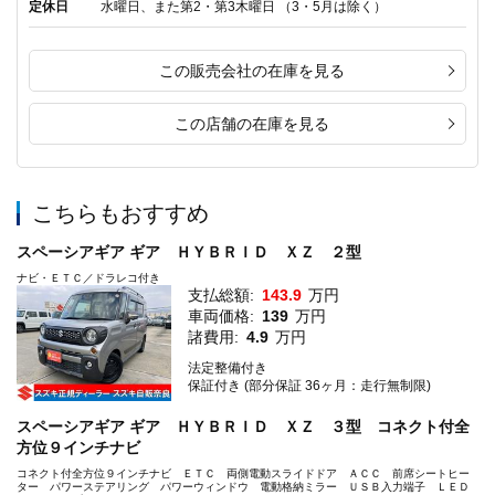
定休日
水曜日、また第2・第3木曜日 （3・5月は除く）
この販売会社の在庫を見る
この店舗の在庫を見る
こちらもおすすめ
スペーシアギア ギア ＨＹＢＲＩＤ ＸＺ ２型
ナビ・ＥＴＣ／ドラレコ付き
支払総額:
143.9
万円
車両価格:
139
万円
諸費用:
4.9
万円
法定整備付き
保証付き (部分保証 36ヶ月：走行無制限)
スペーシアギア ギア ＨＹＢＲＩＤ ＸＺ ３型 コネクト付全
方位９インチナビ
コネクト付全方位９インチナビ ＥＴＣ 両側電動スライドドア ＡＣＣ 前席シートヒー
ター パワーステアリング パワーウィンドウ 電動格納ミラー ＵＳＢ入力端子 ＬＥＤ