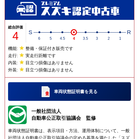
総合評価
4
S
R
6
5
4.5
4
3.5
3
2
1
機能:
整備・保証付き販売です
走行:
実走行距離です
内装:
目立つ損傷はありません
外装:
目立つ損傷はありません
車両状態証明書
を見る
一般社団法人
自動車公正取引協議会 監修
車両状態証明書は、表示項目・方法、運用体制について、一般
社団法人自動車公正取引協議会の定める基準を満たした「スズ