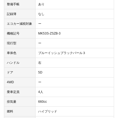
整備手帳
あり
記録簿
なし
エコカー減税対象
ー
機種記号
MK53S-ZSZB-3
現行型
ー
車体色
ブルーイッシュブラックパール３
ハンドル
右
ドア
5D
4WD
ー
乗車定員
4人
排気量
660cc
燃料
ハイブリッド