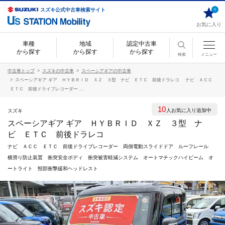
スズキ公式中古車検索サイト
0
お気に入り
車種
地域
認定中古車
から探す
から探す
から探す
検索
メニュー
中古車トップ
スズキの中古車
スペーシアギアの中古車
スペーシアギア ギア ＨＹＢＲＩＤ ＸＺ ３型 ナビ ＥＴＣ 前後ドラレコ ナビ ＡＣＣ
ＥＴＣ 前後ドライブレコーダー ...
10
人お気に入り追加中
スズキ
スペーシアギア ギア ＨＹＢＲＩＤ ＸＺ ３型 ナ
ビ ＥＴＣ 前後ドラレコ
ナビ ＡＣＣ ＥＴＣ 前後ドライブレコーダー 両側電動スライドドア ルーフレール
横滑り防止装置 衝突安全ボディ 衝突被害軽減システム オートマチックハイビーム オ
ートライト 頸部衝撃緩和ヘッドレスト