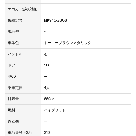
エコカー減税対象
ー
機種記号
MK94S-ZBGB
現行型
○
車体色
トーニーブラウンメタリック
ハンドル
右
ドア
5D
4WD
ー
乗車定員
4人
排気量
660cc
燃料
ハイブリッド
過給機
ー
車台番号下3桁
313