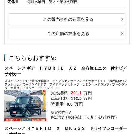
定休日
毎週水曜日、第２・第３火曜日
この販売会社の在庫を見る
この店舗の在庫を見る
こちらもおすすめ
スペーシア ギア ＨＹＢＲＩＤ ＸＺ 全方位モニター付ナビ／
サポカー
スズキコネクト対応通信機装着車 デュアルセンサーブレーキサポートＩＩ 後席両側ワン
アクションパワースライドドア アイドリングストップ ＬＥＤヘッドランプ・フォグラン
プ 本革ステアリング アルミホイール
支払総額:
201.1
万円
車両価格:
192.5
万円
諸費用:
8.6
万円
法定整備付き
保証付き (部分保証 36ヶ月：走行無制限)
スペーシア ＨＹＢＲＩＤ Ｘ ＭＫ５３Ｓ ドライブレコーダー