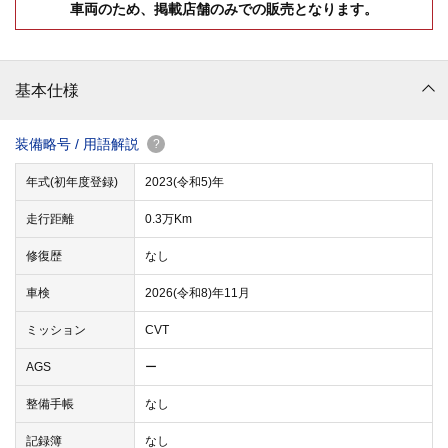
車両のため、掲載店舗のみでの販売となります。
基本仕様
装備略号 / 用語解説
?
年式(初年度登録)
2023(令和5)年
走行距離
0.3万Km
修復歴
なし
車検
2026(令和8)年11月
ミッション
CVT
AGS
ー
整備手帳
なし
記録簿
なし