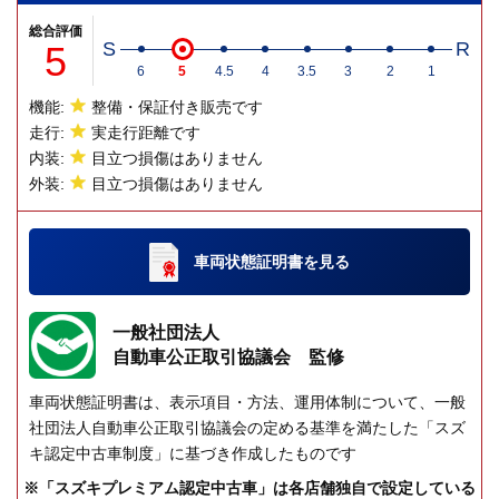
総合評価
5
S
R
6
5
4.5
4
3.5
3
2
1
機能:
整備・保証付き販売です
走行:
実走行距離です
内装:
目立つ損傷はありません
外装:
目立つ損傷はありません
車両状態証明書
を見る
一般社団法人
自動車公正取引協議会 監修
車両状態証明書は、表示項目・方法、運用体制について、一般
社団法人自動車公正取引協議会の定める基準を満たした「スズ
キ認定中古車制度」に基づき作成したものです
※「スズキプレミアム認定中古車」は各店舗独自で設定している