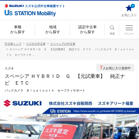
スズキ公式中古車検索サイト
0
お気に入り
車種
地域
認定中古車
から探す
から探す
から探す
検索
メニュー
中古車トップ
スズキの中古車
スペーシアの中古車
スペーシア ＨＹＢＲＩＤ Ｇ 【元試乗車】 純正ナビ ＥＴＣ バックカメラ Ｂｌｕｅｔｏｏ
ｔｈ セーフティサ ...
7
人お気に入り追加中
スズキ
スペーシア ＨＹＢＲＩＤ Ｇ 【元試乗車】 純正ナ
ビ ＥＴＣ
バックカメラ Ｂｌｕｅｔｏｏｔｈ セーフティサポート