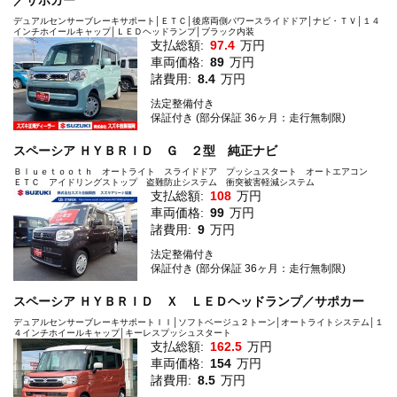
／サポカー
デュアルセンサーブレーキサポート│ＥＴＣ│後席両側パワースライドドア│ナビ・ＴＶ│１４
インチホイールキャップ│ＬＥＤヘッドランプ│ブラック内装
支払総額:
97.4
万円
車両価格:
89
万円
諸費用:
8.4
万円
法定整備付き
保証付き (部分保証 36ヶ月：走行無制限)
スペーシア ＨＹＢＲＩＤ Ｇ ２型 純正ナビ
Ｂｌｕｅｔｏｏｔｈ オートライト スライドドア プッシュスタート オートエアコン
ＥＴＣ アイドリングストップ 盗難防止システム 衝突被害軽減システム
支払総額:
108
万円
車両価格:
99
万円
諸費用:
9
万円
法定整備付き
保証付き (部分保証 36ヶ月：走行無制限)
スペーシア ＨＹＢＲＩＤ Ｘ ＬＥＤヘッドランプ／サポカー
デュアルセンサーブレーキサポートＩＩ│ソフトベージュ２トーン│オートライトシステム│１
４インチホイールキャップ│キーレスプッシュスタート
支払総額:
162.5
万円
車両価格:
154
万円
諸費用:
8.5
万円