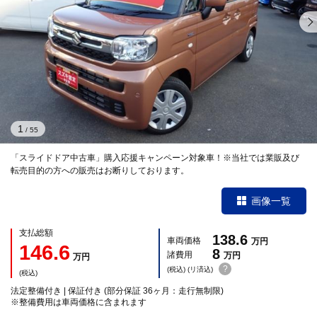
1
/
55
「スライドドア中古車」購入応援キャンペーン対象車！※当社では業販及び
転売目的の方への販売はお断りしております。
画像一覧
支払総額
138.6
車両価格
万円
146.6
8
諸費用
万円
万円
?
(税込) (リ済込)
(税込)
法定整備付き | 保証付き (部分保証 36ヶ月：走行無制限)
※整備費用は車両価格に含まれます