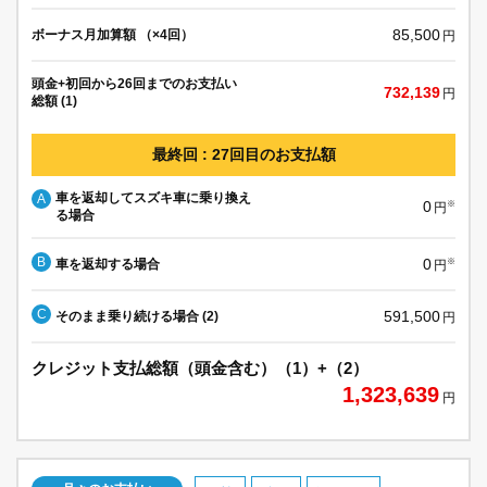
85,500
ボーナス月加算額 （×4回）
円
頭金+初回から26回までのお支払い
732,139
円
総額 (1)
最終回 : 27回目のお支払額
車を返却してスズキ車に乗り換え
A
0
※
円
る場合
B
0
車を返却する場合
※
円
C
591,500
そのまま乗り続ける場合 (2)
円
クレジット支払総額（頭金含む）（1）+（2）
1,323,639
円