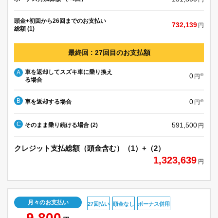
頭金+初回から26回までのお支払い
732,139
円
総額 (1)
最終回 : 27回目のお支払額
車を返却してスズキ車に乗り換え
A
0
※
円
る場合
B
0
車を返却する場合
※
円
C
591,500
そのまま乗り続ける場合 (2)
円
クレジット支払総額（頭金含む）（1）+（2）
1,323,639
円
月々のお支払い
27回払い
頭金なし
ボーナス併用
9,800