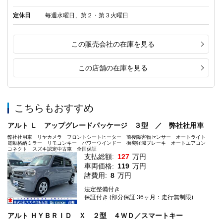
定休日
毎週水曜日、第２・第３火曜日
この販売会社の在庫を見る
この店舗の在庫を見る
こちらもおすすめ
アルト Ｌ アップグレードパッケージ ３型 ／ 弊社社用車
弊社社用車 リヤカメラ フロントシートヒーター 前後障害物センサー オートライト
電動格納ミラー リモコンキー パワーウインドー 衝突軽減ブレーキ オートエアコン
コネクト スズキ認定中古車 全国保証
支払総額:
127
万円
車両価格:
119
万円
諸費用:
8
万円
法定整備付き
保証付き (部分保証 36ヶ月：走行無制限)
アルト ＨＹＢＲＩＤ Ｘ ２型 ４ＷＤ／スマートキー