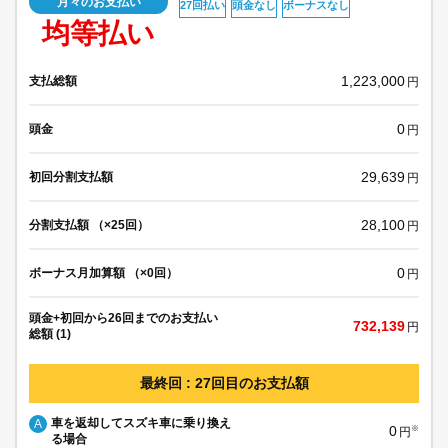
月々のお支払い
27回払い
頭金なし
ボーナスなし
均等払い
1,223,000
支払総額
円
0
頭金
円
29,639
初回分割支払額
円
28,100
分割支払額 （×25回）
円
0
ボーナス月加算額 （×0回）
円
頭金+初回から26回までのお支払い
732,139
円
総額 (1)
最終回 : 27回目のお支払額
車を返却してスズキ車に乗り換え
A
0
※
円
る場合