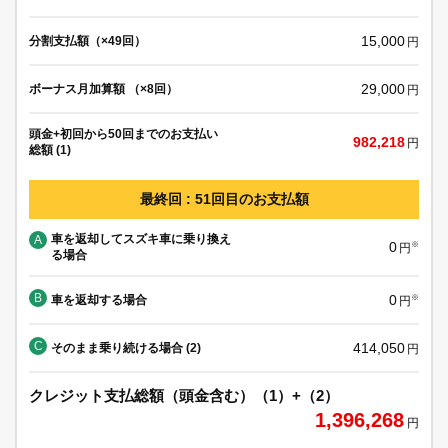
15,000
分割支払額（×49回）
円
29,000
ボーナス月加算額 （×8回）
円
頭金+初回から50回までのお支払い
982,218
円
総額 (1)
最終回 : 51回目のお支払額
車を返却してスズキ車に乗り換え
A
0
※
円
る場合
B
0
車を返却する場合
※
円
C
414,050
そのまま乗り続ける場合 (2)
円
クレジット支払総額（頭金含む）（1）+（2）
1,396,268
円