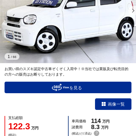
1
/
66
お買い得のスズキ認定中古車ぞくぞく入荷中！※当社では業販及び転売目的
の方への販売はお断りしております。
を見る
画像一覧
支払総額
114
車両価格
万円
122.3
8.3
諸費用
万円
万円
?
(税込) (リ済込)
(税込)