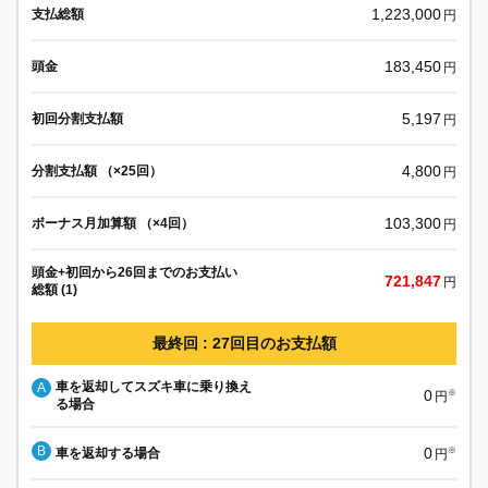
1,223,000
支払総額
円
183,450
頭金
円
5,197
初回分割支払額
円
4,800
分割支払額 （×25回）
円
103,300
ボーナス月加算額 （×4回）
円
頭金+初回から26回までのお支払い
721,847
円
総額 (1)
最終回 : 27回目のお支払額
車を返却してスズキ車に乗り換え
A
0
※
円
る場合
B
0
車を返却する場合
※
円