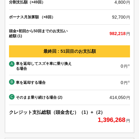
4,800
分割支払額（×49回）
円
92,700
ボーナス月加算額 （×8回）
円
頭金+初回から50回までのお支払い
982,218
円
総額 (1)
最終回 : 51回目のお支払額
車を返却してスズキ車に乗り換え
A
0
※
円
る場合
B
0
車を返却する場合
※
円
C
414,050
そのまま乗り続ける場合 (2)
円
クレジット支払総額（頭金含む）（1）+（2）
1,396,268
円