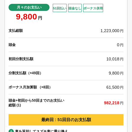
月々のお支払い
51回払い
頭金なし
ボーナス併用
9,800
円
1,223,000
支払総額
円
0
頭金
円
10,018
初回分割支払額
円
9,800
分割支払額（×49回）
円
61,500
ボーナス月加算額 （×8回）
円
頭金+初回から50回までのお支払い
982,218
円
総額 (1)
最終回 : 51回目のお支払額
車を返却してスズキ車に乗り換え
A