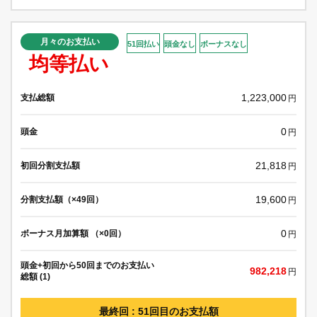
月々のお支払い
51回払い
頭金なし
ボーナスなし
均等払い
1,223,000
支払総額
円
0
頭金
円
21,818
初回分割支払額
円
19,600
分割支払額（×49回）
円
0
ボーナス月加算額 （×0回）
円
頭金+初回から50回までのお支払い
982,218
円
総額 (1)
最終回 : 51回目のお支払額