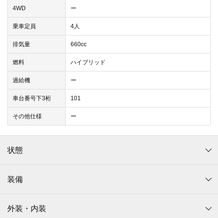
4WD
ー
乗車定員
4人
排気量
660cc
燃料
ハイブリッド
過給機
ー
車台番号下3桁
101
その他仕様
ー
状態
装備
外装・内装