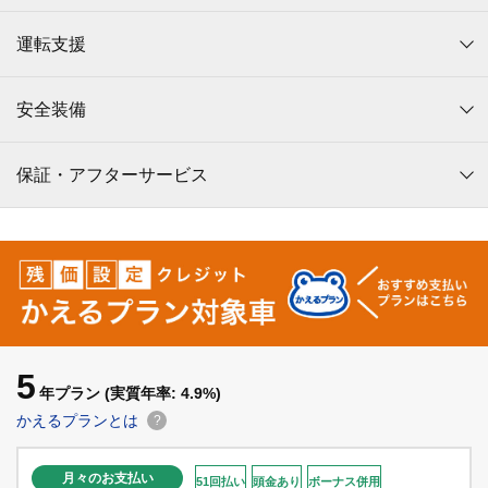
運転支援
安全装備
保証・アフターサービス
5
年プラン
(実質年率: 4.9%)
かえるプランとは
?
月々のお支払い
51回払い
頭金あり
ボーナス併用