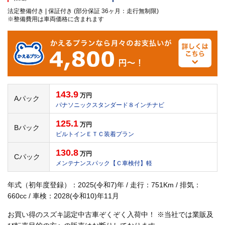
法定整備付き | 保証付き (部分保証 36ヶ月：走行無制限)
※整備費用は車両価格に含まれます
143.9
万円
Aパック
パナソニックスタンダード８インチナビ
125.1
万円
Bパック
ビルトインＥＴＣ装着プラン
130.8
万円
Cパック
メンテナンスパック【Ｃ車検付】軽
年式（初年度登録）：2025(令和7)年 / 走行：751Km / 排気：
660cc / 車検：2028(令和10)年11月
お買い得のスズキ認定中古車ぞくぞく入荷中！ ※当社では業販及