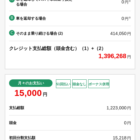
0
※
円
る場合
B
0
車を返却する場合
※
円
C
414,050
そのまま乗り続ける場合 (2)
円
クレジット支払総額（頭金含む）（1）+（2）
1,396,268
円
月々のお支払い
51回払い
頭金なし
ボーナス併用
15,000
円
1,223,000
支払総額
円
0
頭金
円
15,218
初回分割支払額
円