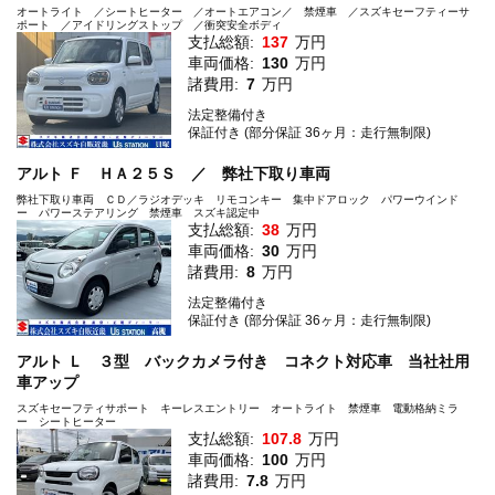
オートライト ／シートヒーター ／オートエアコン／ 禁煙車 ／スズキセーフティーサ
ポート ／アイドリングストップ ／衝突安全ボディ
支払総額:
137
万円
車両価格:
130
万円
諸費用:
7
万円
法定整備付き
保証付き (部分保証 36ヶ月：走行無制限)
アルト Ｆ ＨＡ２５Ｓ ／ 弊社下取り車両
弊社下取り車両 ＣＤ／ラジオデッキ リモコンキー 集中ドアロック パワーウインド
ー パワーステアリング 禁煙車 スズキ認定中
支払総額:
38
万円
車両価格:
30
万円
諸費用:
8
万円
法定整備付き
保証付き (部分保証 36ヶ月：走行無制限)
アルト Ｌ ３型 バックカメラ付き コネクト対応車 当社社用
車アップ
スズキセーフティサポート キーレスエントリー オートライト 禁煙車 電動格納ミラ
ー シートヒーター
支払総額:
107.8
万円
車両価格:
100
万円
諸費用:
7.8
万円