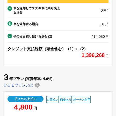
車を返却してスズキ車に乗り換え
A
0
※
円
る場合
B
0
車を返却する場合
※
円
C
414,050
そのまま乗り続ける場合 (2)
円
クレジット支払総額（頭金含む）（1）+（2）
1,396,268
円
3
年プラン
(実質年率: 4.9%)
かえるプランとは
?
月々のお支払い
27回払い
頭金あり
ボーナス併用
4,800
円