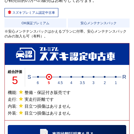
び転売目的の方への販売はお断りしております。
スズキプレミアム認定中古車
OK保証プレミアム
安心メンテナンスパック
※安心メンテナンスパックはかえるプランに付帯。安心メンテナンスパック
のみの加入も可（有料）。
総合評価
5
S
R
6
5
4.5
4
3.5
3
2
1
機能:
整備・保証付き販売です
走行:
実走行距離です
内装:
目立つ損傷はありません
外装:
目立つ損傷はありません
車両状態証明書
を見る