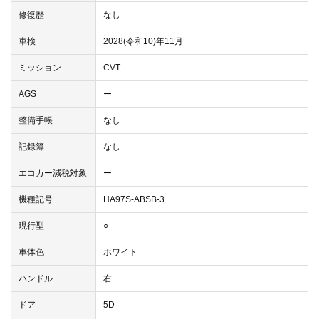
修復歴
なし
車検
2028(令和10)年11月
ミッション
CVT
AGS
ー
整備手帳
なし
記録簿
なし
エコカー減税対象
ー
機種記号
HA97S-ABSB-3
現行型
○
車体色
ホワイト
ハンドル
右
ドア
5D