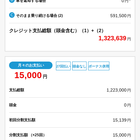
0
車を返却する場合
円
C
591,500
そのまま乗り続ける場合 (2)
円
クレジット支払総額（頭金含む）（1）+（2）
1,323,639
円
月々のお支払い
27回払い
頭金なし
ボーナス併用
15,000
円
1,223,000
支払総額
円
0
頭金
円
15,139
初回分割支払額
円
15,000
分割支払額 （×25回）
円