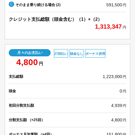
C
591,500
そのまま乗り続ける場合 (2)
円
クレジット支払総額（頭金含む）（1）+（2）
1,313,347
円
月々のお支払い
27回払い
頭金なし
ボーナス併用
4,800
円
1,223,000
支払総額
円
0
頭金
円
4,939
初回分割支払額
円
4,800
分割支払額 （×25回）
円
151,800
ボーナス月加算額 （×4回）
円