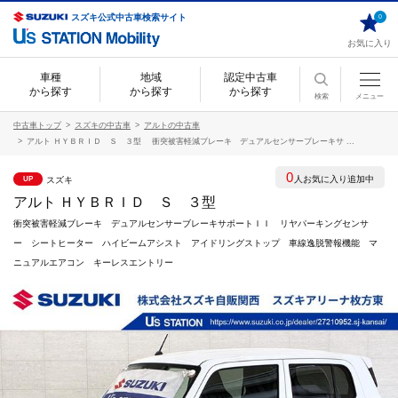
スズキ公式中古車検索サイト
0
お気に入り
車種
地域
認定中古車
から探す
から探す
から探す
検索
メニュー
中古車トップ
スズキの中古車
アルトの中古車
アルト ＨＹＢＲＩＤ Ｓ ３型 衝突被害軽減ブレーキ デュアルセンサーブレーキサ ...
0
人お気に入り追加中
スズキ
UP
アルト ＨＹＢＲＩＤ Ｓ ３型
衝突被害軽減ブレーキ デュアルセンサーブレーキサポートＩＩ リヤパーキングセンサ
ー シートヒーター ハイビームアシスト アイドリングストップ 車線逸脱警報機能 マ
ニュアルエアコン キーレスエントリー