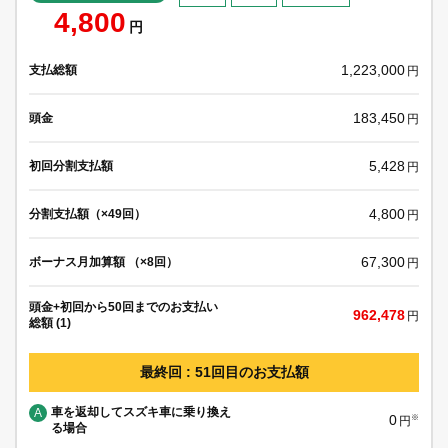
4,800
円
1,223,000
支払総額
円
183,450
頭金
円
5,428
初回分割支払額
円
4,800
分割支払額（×49回）
円
67,300
ボーナス月加算額 （×8回）
円
頭金+初回から50回までのお支払い
962,478
円
総額 (1)
最終回 : 51回目のお支払額
車を返却してスズキ車に乗り換え
A
0
※
円
る場合