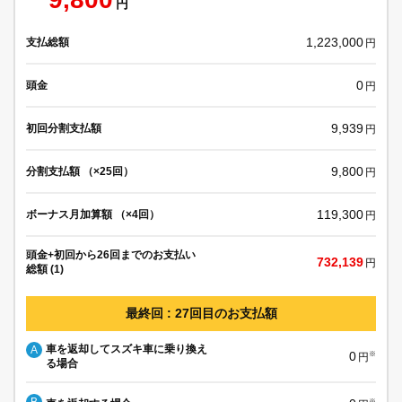
円
1,223,000
支払総額
円
0
頭金
円
9,939
初回分割支払額
円
9,800
分割支払額 （×25回）
円
119,300
ボーナス月加算額 （×4回）
円
頭金+初回から26回までのお支払い
732,139
円
総額 (1)
最終回 : 27回目のお支払額
車を返却してスズキ車に乗り換え
A
0
※
円
る場合
B
※