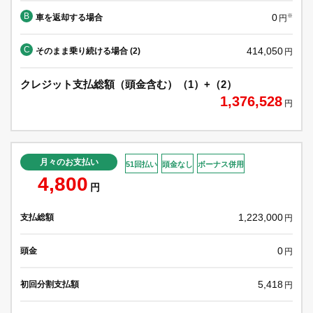
B
0
車を返却する場合
※
円
C
414,050
そのまま乗り続ける場合 (2)
円
クレジット支払総額（頭金含む）（1）+（2）
1,376,528
円
月々のお支払い
51回払い
頭金なし
ボーナス併用
4,800
円
1,223,000
支払総額
円
0
頭金
円
5,418
初回分割支払額
円