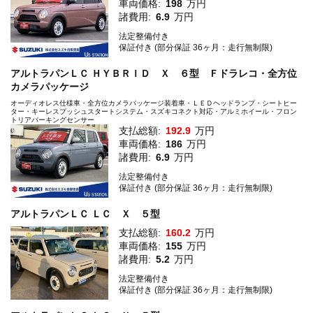
車両価格:
198
万円
諸費用:
6.9
万円
法定整備付き
保証付き (部分保証 36ヶ月：走行無制限)
アルトラパンＬＣ ＨＹＢＲＩＤ Ｘ ６型 Ｆドラレコ・全方位
カメラパッケージ
オーディオレス仕様車・全方位カメラパッケージ装着車・ＬＥＤヘッドランプ・シートヒー
ター・キーレスプッシュスタートシステム・スズキコネクト対応・アルミホイール・フロン
トリアパーキングセンサー
支払総額:
192.9
万円
車両価格:
186
万円
諸費用:
6.9
万円
法定整備付き
保証付き (部分保証 36ヶ月：走行無制限)
アルトラパンＬＣ ＬＣ Ｘ ５型
支払総額:
160.2
万円
車両価格:
155
万円
諸費用:
5.2
万円
法定整備付き
保証付き (部分保証 36ヶ月：走行無制限)