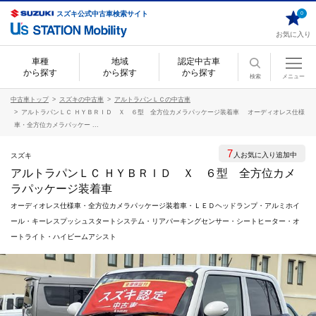
スズキ公式中古車検索サイト
0
お気に入り
車種
地域
認定中古車
から探す
から探す
から探す
検索
メニュー
中古車トップ
スズキの中古車
アルトラパンＬＣの中古車
アルトラパンＬＣ ＨＹＢＲＩＤ Ｘ ６型 全方位カメラパッケージ装着車 オーディオレス仕様
車・全方位カメラパッケー ...
7
人お気に入り追加中
スズキ
アルトラパンＬＣ ＨＹＢＲＩＤ Ｘ ６型 全方位カメ
ラパッケージ装着車
オーディオレス仕様車・全方位カメラパッケージ装着車・ＬＥＤヘッドランプ・アルミホイ
ール・キーレスプッシュスタートシステム・リアパーキングセンサー・シートヒーター・オ
ートライト・ハイビームアシスト