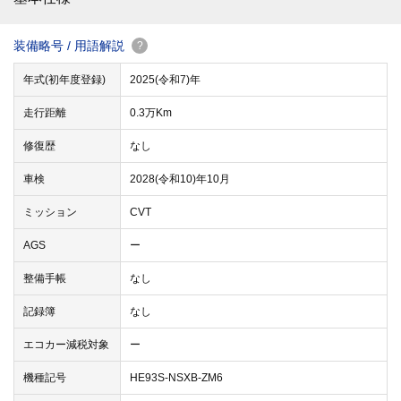
装備略号 / 用語解説
?
年式(初年度登録)
2025(令和7)年
走行距離
0.3万Km
修復歴
なし
車検
2028(令和10)年10月
ミッション
CVT
AGS
ー
整備手帳
なし
記録簿
なし
エコカー減税対象
ー
機種記号
HE93S-NSXB-ZM6