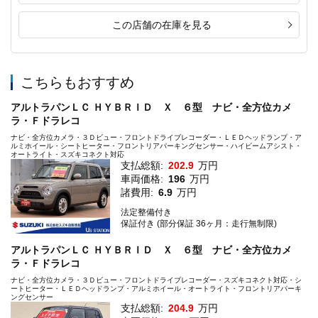
この店舗の在庫を見る
こちらもおすすめ
アルトラパンＬＣ ＨＹＢＲＩＤ Ｘ ６型 ナビ・全方位カメ
ラ・Ｆドラレコ
ナビ・全方位カメラ・３Ｄビュー・フロントドライブレコーダー・ＬＥＤヘッドランプ・ア
ルミホイール・シートヒーター・フロントリアパーキングセンサー・ハイビームアシスト・
オートライト・スズキコネクト対応
支払総額:
202.9
万円
車両価格:
196
万円
諸費用:
6.9
万円
法定整備付き
保証付き (部分保証 36ヶ月：走行無制限)
アルトラパンＬＣ ＨＹＢＲＩＤ Ｘ ６型 ナビ・全方位カメ
ラ・Ｆドラレコ
ナビ・全方位カメラ・３Ｄビュー・フロントドライブレコーダー・スズキコネクト対応・シ
ートヒーター・ＬＥＤヘッドランプ・アルミホイール・オートライト・フロントリアパーキ
ングセンサー
支払総額:
204.9
万円