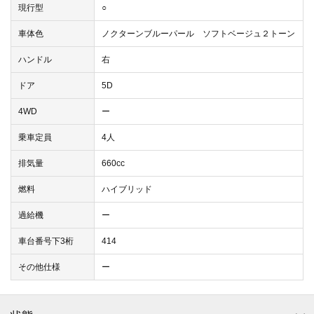
現行型
○
車体色
ノクターンブルーパール ソフトベージュ２トーン
ハンドル
右
ドア
5D
4WD
ー
乗車定員
4人
排気量
660cc
燃料
ハイブリッド
過給機
ー
車台番号下3桁
414
その他仕様
ー