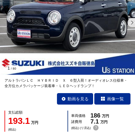
1
/
80
アルトラパンＬＣ ＨＹＢＲＩＤ Ｘ ６型入荷！オーディオレス仕様車・
全方位カメラパッケージ装着車・ＬＥＤヘッドランプ！
動画を見る
画像一覧
支払総額
186
車両価格
万円
193.1
7.1
諸費用
万円
万円
?
(税込) (リ済込)
(税込)