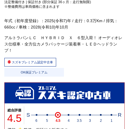
法定整備付き | 保証付き (部分保証 36ヶ月：走行無制限)
※整備費用は車両価格に含まれます
年式（初年度登録）：2025(令和7)年 / 走行：0.3万Km / 排気：
660cc / 車検：2028(令和10)年10月
アルトラパンＬＣ ＨＹＢＲＩＤ Ｘ ６型入荷！ オーディオレ
ス仕様車・全方位カメラパッケージ装着車・ＬＥＤヘッドラン
プ！
スズキプレミアム認定中古車
OK保証プレミアム
総合評価
4.5
S
R
6
5
4.5
4
3.5
3
2
1