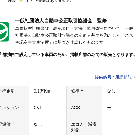
外装:
目立つ損傷はありません
一般社団法人
自動車公正取引協議会 監修
車両状態証明書は、表示項目・方法、運用体制について、一般
社団法人自動車公正取引協議会の定める基準を満たした「スズ
キ認定中古車制度」に基づき作成したものです
店舗独自で設定している車両のため、掲載店舗のみでの販売となります
装備略号 / 用語解説
走行距離
0.1万Km
修復歴
なし
ミッション
CVT
AGS
ー
記録簿
なし
エコカー減税
ー
対象