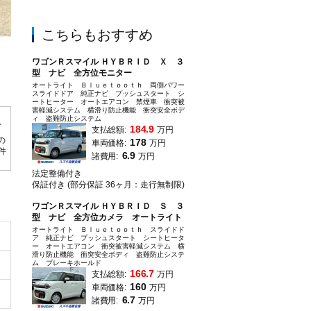
こちらもおすすめ
ワゴンＲスマイル ＨＹＢＲＩＤ Ｘ ３
型 ナビ 全方位モニター
電動パーキング＆ブレーキホールド装備☆
オートライト Ｂｌｕｅｔｏｏｔｈ 両側パワー
スライドドア 純正ナビ プッシュスタート シ
ートヒーター オートエアコン 禁煙車 衝突被
害軽減システム 横滑り防止機能 衝突安全ボデ
ィ 盗難防止システム
184.9
支払総額:
万円
の
178
車両価格:
万円
0件
6.9
諸費用:
万円
法定整備付き
保証付き (部分保証 36ヶ月：走行無制限)
ワゴンＲスマイル ＨＹＢＲＩＤ Ｓ ３
型 ナビ 全方位カメラ オートライト
オートライト Ｂｌｕｅｔｏｏｔｈ スライドド
ア 純正ナビ プッシュスタート シートヒータ
ー オートエアコン 衝突被害軽減システム 横
滑り防止機能 衝突安全ボディ 盗難防止システ
ム ブレーキホールド
166.7
支払総額:
万円
160
車両価格:
万円
6.7
諸費用:
万円