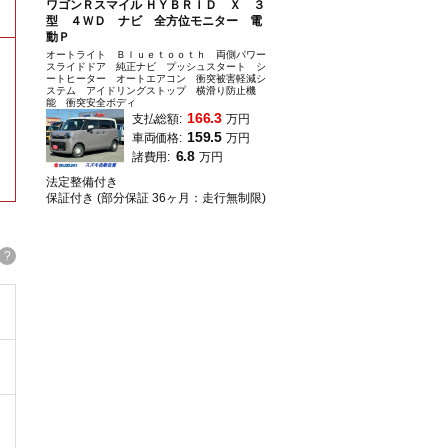
ワゴンＲスマイル ＨＹＢＲＩＤ Ｘ ３
型 ４ＷＤ ナビ 全方位モニター 電
動Ｐ
オートライト Ｂｌｕｅｔｏｏｔｈ 両側パワー
スライドドア 純正ナビ プッシュスタート シ
ートヒーター オートエアコン 衝突被害軽減シ
ステム アイドリングストップ 横滑り防止機
能 衝突安全ボディ
166.3
支払総額:
万円
159.5
車両価格:
万円
6.8
諸費用:
万円
。
法定整備付き
保証付き (部分保証 36ヶ月：走行無制限)
?