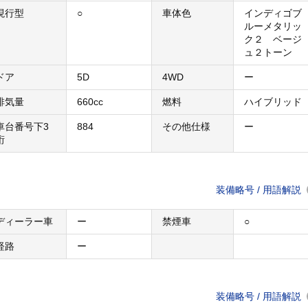
現行型
○
車体色
インディゴブ
ルーメタリッ
ク２ ベージ
ュ２トーン
ドア
5D
4WD
ー
排気量
660cc
燃料
ハイブリッド
車台番号下3
884
その他仕様
ー
桁
装備略号 / 用語解説
ディーラー車
ー
禁煙車
○
経路
ー
装備略号 / 用語解説