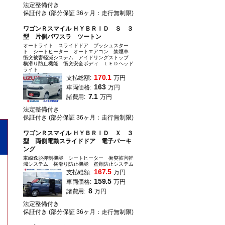
法定整備付き
保証付き (部分保証 36ヶ月：走行無制限)
ワゴンＲスマイル ＨＹＢＲＩＤ Ｓ ３
型 片側パワスラ ツートン
オートライト スライドドア プッシュスター
ト シートヒーター オートエアコン 禁煙車
衝突被害軽減システム アイドリングストップ
横滑り防止機能 衝突安全ボディ ＬＥＤヘッド
ライト
170.1
支払総額:
万円
163
車両価格:
万円
7.1
諸費用:
万円
法定整備付き
保証付き (部分保証 36ヶ月：走行無制限)
ワゴンＲスマイル ＨＹＢＲＩＤ Ｘ ３
型 両側電動スライドドア 電子パーキ
ング
車線逸脱抑制機能 シートヒーター 衝突被害軽
減システム 横滑り防止機能 盗難防止システム
167.5
支払総額:
万円
159.5
車両価格:
万円
8
諸費用:
万円
法定整備付き
保証付き (部分保証 36ヶ月：走行無制限)