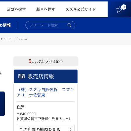
0
店舗を探す
新車を探す
スズキ公式サイト
め情報
ドア プッシ ...
5
人お気に入り追加中
衝
販売店情報
（株）スズキ自販佐賀 スズキ
アリーナ佐賀東
住所
〒840-0008
佐賀県佐賀市巨勢町牛島５８１−１
この店舗の地図を見る