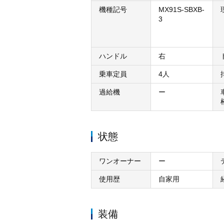
機種記号
MX91S-SBXB-
3
ハンドル
右
乗車定員
4人
過給機
ー
状態
ワンオーナー
ー
使用歴
自家用
装備