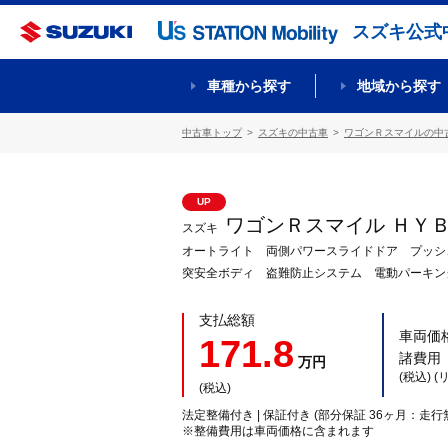
スズキ公式
車種から探す
地域から探す
中古車トップ
スズキの中古車
ワゴンＲスマイルの中
UP
ワゴンＲスマイル ＨＹ
スズキ
オートライト 両側パワースライドドア プッシ
突安全ボディ 盗難防止システム 電動パーキン
支払総額
車両価
171.8
諸費用
万円
(税込) 
(税込)
法定整備付き | 保証付き (部分保証 36ヶ月：走行
※整備費用は車両価格に含まれます