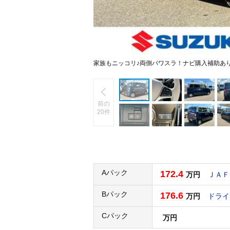
家族もニッコリ♪両側パワスラ！ナビ購入補助あ
前の
20件
Aパック
172.4
万円
ＪＡＦ
Bパック
176.6
万円
ドライ
Cパック
万円