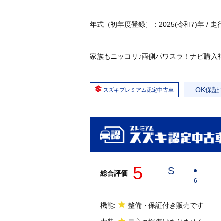
年式（初年度登録）：2025(令和7)年 / 走行：0
家族もニッコリ♪両側パワスラ！ナビ購入
OK保証
スズキプレミアム認定中古車
5
S
総合評価
6
機能:
整備・保証付き販売です