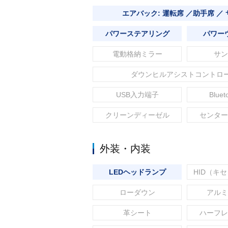
エアバック: 運転席 ／助手席 ／
パワーステアリング
パワー
電動格納ミラー
サン
ダウンヒルアシストコントロ
USB入力端子
Blue
クリーンディーゼル
センター
外装・内装
LEDヘッドランプ
HID（キ
ローダウン
アルミ
革シート
ハーフレ