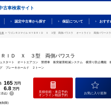
中古車検索サイト
認定中古車から探す
保証について
おすす
古車
ワゴンＲスマイル ＨＹＢＲＩＤ Ｘ ３型 両側パワスラ オートライト 両側パワースライド
ＢＲＩＤ Ｘ ３型 両側パワスラ
ュスタート オートエアコン 禁煙車 衝突被害軽減システム 横滑り防止機能 
グ ブレーキホールド ２トーン
165
格
万円
6.8
万円
見積依頼・来店予約
お気に入り追加
(リ済込)
?
オンライン相談予約
無制限)