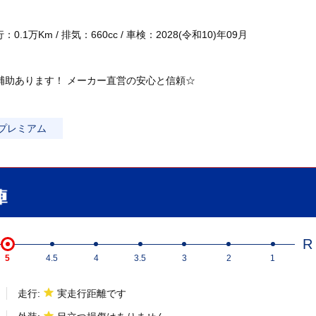
.1万Km / 排気：660cc / 車検：2028(令和10)年09月
補助あります！ メーカー直営の安心と信頼☆
プレミアム
R
5
4.5
4
3.5
3
2
1
走行:
実走行距離です