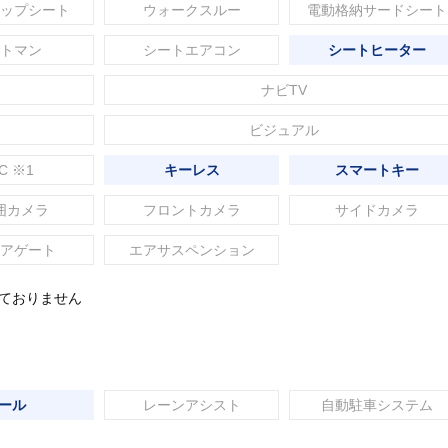
ップシート
ウォークスルー
電動格納サードシート
トマン
シートエアコン
シートヒーター
ナビTV
ビジュアル
C ※1
キーレス
スマートキー
囲カメラ
フロントカメラ
サイドカメラ
アゲート
エアサスペンション
れておりません
ール
レーンアシスト
自動駐車システム