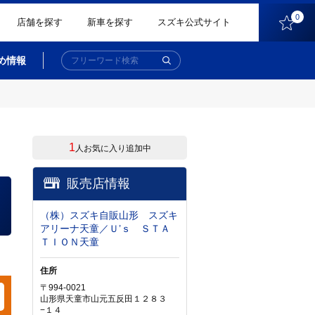
0
店舗を探す
新車を探す
スズキ公式サイト
め情報
1
人お気に入り追加中
販売店情報
（株）スズキ自販山形 スズキ
アリーナ天童／Ｕ’ｓ ＳＴＡ
ＴＩＯＮ天童
住所
〒994-0021
山形県天童市山元五反田１２８３
−１４