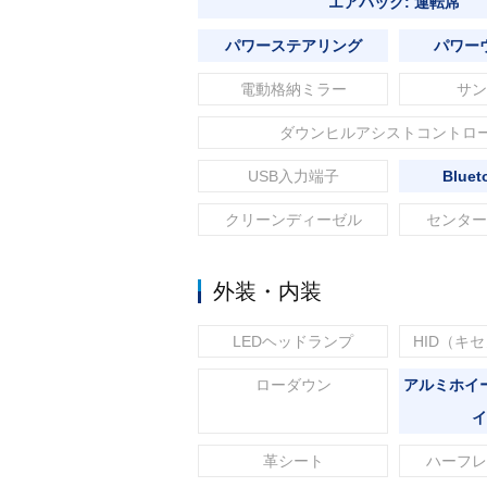
エアバック: 運転席
パワーステアリング
パワー
電動格納ミラー
サン
ダウンヒルアシストコントロ
USB入力端子
Blue
クリーンディーゼル
センター
外装・内装
LEDヘッドランプ
HID（キ
ローダウン
アルミホイ
イ
革シート
ハーフレ