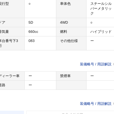
現行型
○
車体色
スチールシル
バーメタリッ
ク
ドア
5D
4WD
○
排気量
660cc
燃料
ハイブリッド
車台番号下3
083
その他仕様
ー
桁
装備略号 / 用語解説
ディーラー車
ー
禁煙車
ー
経路
ー
装備略号 / 用語解説