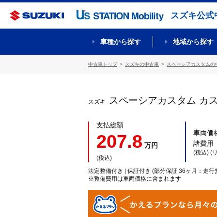
スズキ公式
車種から探す
地域から探す
中古車トップ
スズキの中古車
スペーシアカスタムの
スペーシアカスタム カ
スズキ
支払総額
車両価
207.8
諸費用
万円
(税込) 
(税込)
法定整備付き | 保証付き (部分保証 36ヶ月：走行
※整備費用は車両価格に含まれます