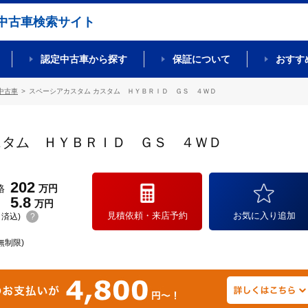
中古車検索サイト
認定中古車から探す
保証について
おすす
中古車
スペーシアカスタム カスタム ＨＹＢＲＩＤ ＧＳ ４ＷＤ
スタム ＨＹＢＲＩＤ ＧＳ ４ＷＤ
202
格
万円
5.8
万円
見積依頼・来店予約
お気に入り追加
(リ済込)
?
無制限)