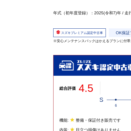
年式（初年度登録）：2025(令和7)年 / 走行：0
OK保証
スズキプレミアム認定中古車
※安心メンテナンスパックはかえるプランに付帯
4.5
総合評価
S
6
機能:
整備・保証付き販売です
内装:
目立つ損傷はありません