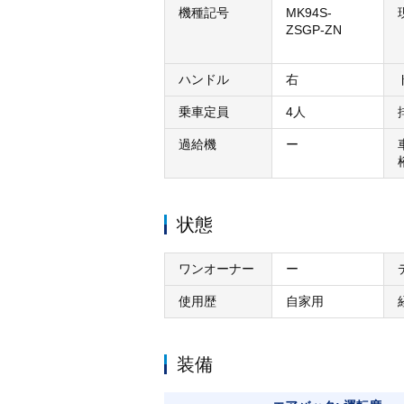
機種記号
MK94S-
ZSGP-ZN
ハンドル
右
乗車定員
4人
過給機
ー
状態
ワンオーナー
ー
使用歴
自家用
装備