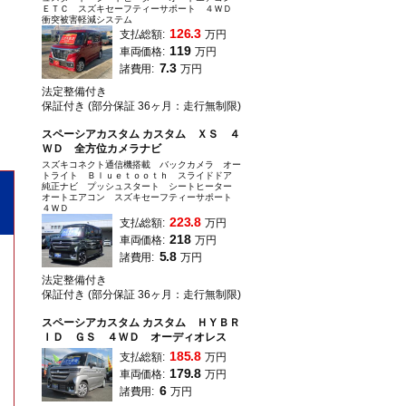
ＥＴＣ スズキセーフティーサポート ４ＷＤ
衝突被害軽減システム
126.3
支払総額:
万円
119
車両価格:
万円
7.3
諸費用:
万円
法定整備付き
保証付き (部分保証 36ヶ月：走行無制限)
スペーシアカスタム カスタム ＸＳ ４
ＷＤ 全方位カメラナビ
スズキコネクト通信機搭載 バックカメラ オー
トライト Ｂｌｕｅｔｏｏｔｈ スライドドア
純正ナビ プッシュスタート シートヒーター
オートエアコン スズキセーフティーサポート
４ＷＤ
223.8
支払総額:
万円
218
車両価格:
万円
5.8
諸費用:
万円
法定整備付き
保証付き (部分保証 36ヶ月：走行無制限)
スペーシアカスタム カスタム ＨＹＢＲ
ＩＤ ＧＳ ４ＷＤ オーディオレス
185.8
支払総額:
万円
179.8
車両価格:
万円
6
諸費用:
万円