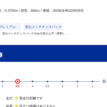
.3万Km / 排気：660cc / 車検：2028(令和10)年09月
プレミアム
安心メンテナンスパック
。安心メンテナンスパックのみの加入も可（有料）。
R
5
4.5
4
3.5
3
2
1
走行:
実走行距離です
外装:
目立つ損傷はありません