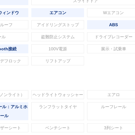
スライドドア
ウィンドウ
エアコン
Wエアコン
ルーフ
アイドリングストップ
ABS
ール
盗難防止システム
ドライブレコーダー
tooth接続
100V電源
展示・試乗車
デフロック
リフトアップ
セノンライト）
ヘッドライトウォッシャー
エアロ
ール：アルミホ
ランフラットタイヤ
ルーフレール
ール
ザーシート
ベンチシート
3列シート