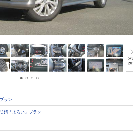
次
2
プラン
防錆「よろい」プラン