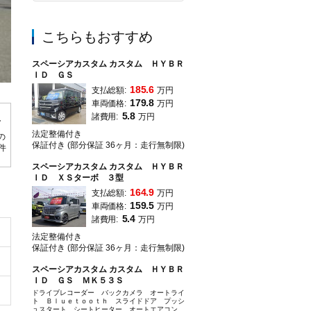
こちらもおすすめ
スペーシアカスタム カスタム ＨＹＢＲ
ＩＤ ＧＳ
185.6
支払総額:
万円
人気のスペーシアカスタム入荷しました！
179.8
車両価格:
万円
5.8
諸費用:
万円
法定整備付き
の
保証付き (部分保証 36ヶ月：走行無制限)
0件
スペーシアカスタム カスタム ＨＹＢＲ
ＩＤ ＸＳターボ ３型
164.9
支払総額:
万円
159.5
車両価格:
万円
5.4
諸費用:
万円
法定整備付き
保証付き (部分保証 36ヶ月：走行無制限)
スペーシアカスタム カスタム ＨＹＢＲ
ＩＤ ＧＳ ＭＫ５３Ｓ
ドライブレコーダー バックカメラ オートライ
ト Ｂｌｕｅｔｏｏｔｈ スライドドア プッシ
ュスタート シートヒーター オートエアコン