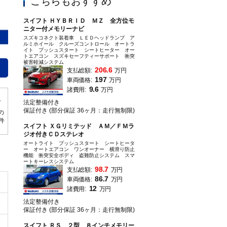
こちらもおすすめ
スイフト ＨＹＢＲＩＤ ＭＺ 全方位モ
ニター付メモリーナビ
スズキコネクト装着車 ＬＥＤヘッドランプ ア
ルミホイール クルーズコントロール オートラ
イト プッシュスタート シートヒーター オー
衝突時の衝撃を効率よく吸収、分散するボディー構造を採用していて、いざとい
トエアコン スズキセーフティーサポート 衝突
被害軽減システム
206.6
支払総額:
万円
197
車両価格:
万円
9.6
諸費用:
万円
法定整備付き
保証付き (部分保証 36ヶ月：走行無制限)
の
0件
スイフト ＸＧリミテッド ＡＭ／ＦＭラ
ジオ付きＣＤステレオ
オートライト プッシュスタート シートヒータ
ー オートエアコン ワンオーナー 横滑り防止
機能 衝突安全ボディ 盗難防止システム スマ
ートキーレスシステム
98.7
支払総額:
万円
86.7
車両価格:
万円
12
諸費用:
万円
法定整備付き
保証付き (部分保証 36ヶ月：走行無制限)
スイフト ＲＳ ２型 ８インチメモリー