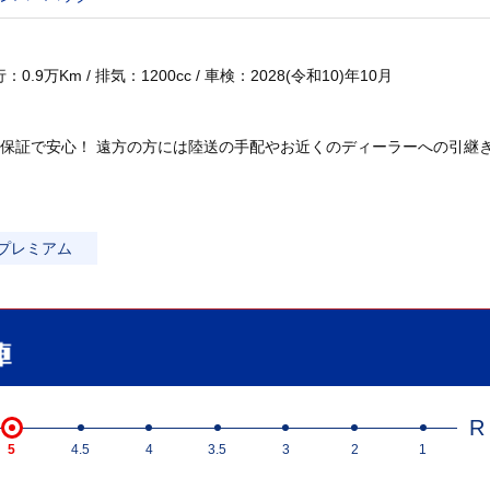
.9万Km / 排気：1200cc / 車検：2028(令和10)年10月
保証で安心！ 遠方の方には陸送の手配やお近くのディーラーへの引継
プレミアム
R
5
4.5
4
3.5
3
2
1