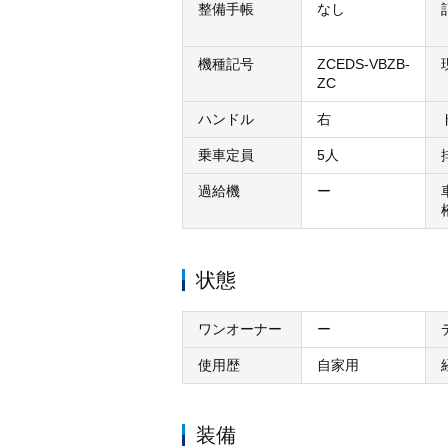
整備手帳
なし
機種記号
ZCEDS-VBZB-
ZC
ハンドル
右
乗車定員
5人
過給機
ー
状態
ワンオーナー
ー
使用歴
自家用
装備