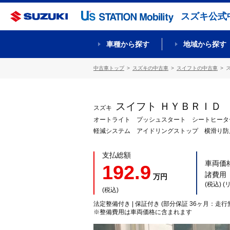
スズキ公式
車種から探す
地域から探す
中古車トップ
スズキの中古車
スイフトの中古車
スイフト ＨＹＢＲＩＤ
スズキ
オートライト プッシュスタート シートヒータ
軽減システム アイドリングストップ 横滑り防
支払総額
車両価
192.9
諸費用
万円
(税込) 
(税込)
法定整備付き | 保証付き (部分保証 36ヶ月：走行
※整備費用は車両価格に含まれます