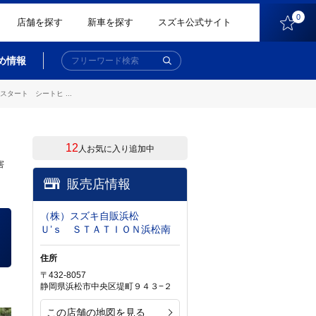
0
店舗を探す
新車を探す
スズキ公式サイト
め情報
ート シートヒ ...
12
人お気に入り追加中
害
販売店情報
（株）スズキ自販浜松
Ｕ’ｓ ＳＴＡＴＩＯＮ浜松南
住所
〒432-8057
静岡県浜松市中央区堤町９４３−２
この店舗の地図を見る