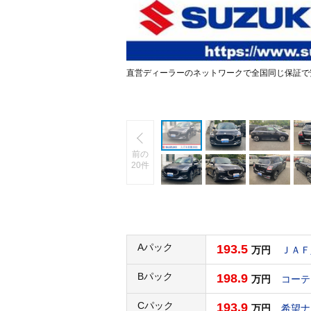
直営ディーラーのネットワークで全国同じ保証で
前の
20件
Aパック
193.5
万円
ＪＡＦ
Bパック
198.9
万円
コーテ
Cパック
193.9
万円
希望ナ