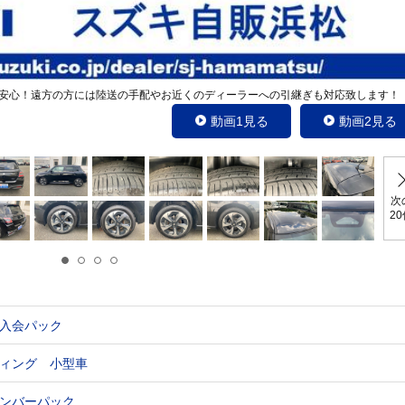
安心！遠方の方には陸送の手配やお近くのディーラーへの引継ぎも対応致します！
動画1見る
動画2見る
次
2
入会パック
ィング 小型車
ンバーパック