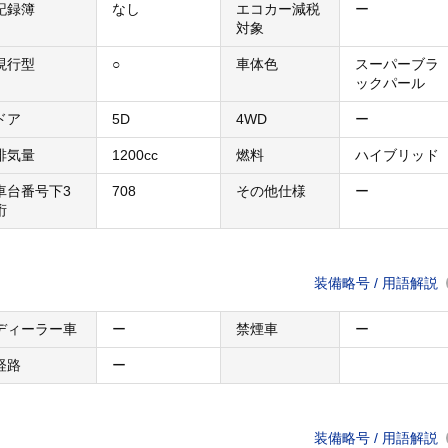
記録簿
なし
エコカー減税
ー
対象
現行型
○
車体色
スーパーブラ
ックパール
ドア
5D
4WD
ー
排気量
1200cc
燃料
ハイブリッド
車台番号下3
708
その他仕様
ー
桁
装備略号 / 用語解説
ディーラー車
ー
禁煙車
ー
経路
ー
装備略号 / 用語解説