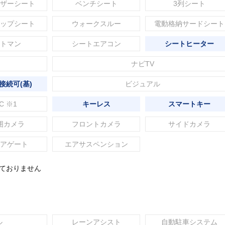
ザーシート
ベンチシート
3列シート
ップシート
ウォークスルー
電動格納サードシート
トマン
シートエアコン
シートヒーター
ナビTV
接続可(基)
ビジュアル
C ※1
キーレス
スマートキー
囲カメラ
フロントカメラ
サイドカメラ
アゲート
エアサスペンション
れておりません
ル
レーンアシスト
自動駐車システム