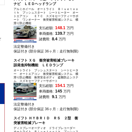
ナビ ＬＥＤヘッドランプ
アルミホイール オートライト Ｂｌｕｅｔｏｏ
ｔｈ プッシュスタート シートヒーター オー
トエアコン ＥＴＣ スズキセーフティーサポ
ート ワンオーナー 衝突被害軽減システム 横
滑り防止機能
148.1
支払総額:
万円
139.7
車両価格:
万円
8.4
ぎ
諸費用:
万円
法定整備付き
保証付き (部分保証 36ヶ月：走行無制限)
スイフト ＸＧ 衝突被害軽減ブレーキ
誤発進抑制機能 ＬＥＤランプ
オートライト プッシュスタート シートヒータ
ー オートエアコン 衝突被害軽減システム 横
滑り防止機能 衝突安全ボディ 盗難防止システ
ム スズキセーフティーサポート
154.1
支払総額:
万円
145
車両価格:
万円
9.1
諸費用:
万円
法定整備付き
保証付き (部分保証 36ヶ月：走行無制限)
スイフト ＨＹＢＲＩＤ ＲＳ ２型 衝
突被害軽減ブレーキ
ディスプレーオーディオ ドライブレコーダー
オートライト Ｂｌｕｅｔｏｏｔｈ プッシュス