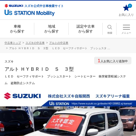
スズキ公式中古車検索サイト
0
お気に入り
車種
地域
認定中古車
から探す
から探す
から探す
検索
メニュー
中古車トップ
スズキの中古車
アルトの中古車
アルト ＨＹＢＲＩＤ Ｓ ３型 ＬＥＤ セーフティサポート プッシュスタ ...
1
人お気に入り追加中
スズキ
アルト ＨＹＢＲＩＤ Ｓ ３型
ＬＥＤ セーフティサポート プッシュスタート シートヒーター 衝突被害軽減システ
ム 盗難防止システム