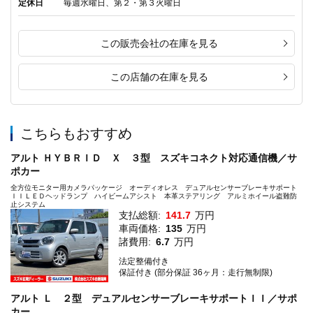
定休日
毎週水曜日、第２・第３火曜日
この販売会社の在庫を見る
この店舗の在庫を見る
こちらもおすすめ
アルト ＨＹＢＲＩＤ Ｘ ３型 スズキコネクト対応通信機／サ
ポカー
全方位モニター用カメラパッケージ オーディオレス デュアルセンサーブレーキサポート
ＩＩＬＥＤヘッドランプ ハイビームアシスト 本革ステアリング アルミホイール盗難防
止システム
支払総額:
141.7
万円
車両価格:
135
万円
諸費用:
6.7
万円
法定整備付き
保証付き (部分保証 36ヶ月：走行無制限)
アルト Ｌ ２型 デュアルセンサーブレーキサポートＩＩ／サポ
カー