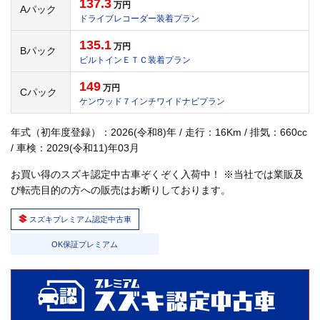
137.3
万円
Aパック
ドライブレコーダー装着プラン
135.1
万円
Bパック
ビルトインＥＴＣ装着プラン
149
万円
Cパック
ケンウッド７インチワイドナビプラン
年式（初年度登録）：2026(令和8)年 / 走行：16Km / 排気：660cc
/ 車検：2029(令和11)年03月
お買い得のスズキ認定中古車ぞくぞく入荷中！ ※当社では業販及
び転売目的の方への販売はお断りしております。
スズキプレミアム認定中古車
OK保証プレミアム