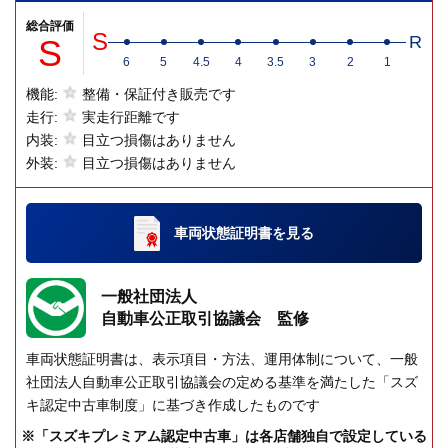
総合評価
S
S
R
6
5
4.5
4
3.5
3
2
1
機能:
整備・保証付き販売です
走行:
実走行距離です
内装:
目立つ損傷はありません
外装:
目立つ損傷はありません
車両状態証明書
を見る
一般社団法人
自動車公正取引協議会 監修
車両状態証明書は、表示項目・方法、運用体制について、一般
社団法人自動車公正取引協議会の定める基準を満たした「スズ
キ認定中古車制度」に基づき作成したものです
※「スズキプレミアム認定中古車」は各店舗独自で設定している