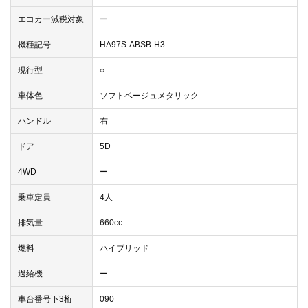
エコカー減税対象
ー
機種記号
HA97S-ABSB-H3
現行型
○
車体色
ソフトベージュメタリック
ハンドル
右
ドア
5D
4WD
ー
乗車定員
4人
排気量
660cc
燃料
ハイブリッド
過給機
ー
車台番号下3桁
090