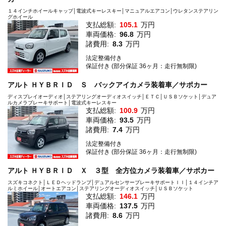
１４インチホイールキャップ│電波式キーレスキー│マニュアルエアコン│ウレタンステアリン
グホイール
支払総額:
105.1
万円
車両価格:
96.8
万円
諸費用:
8.3
万円
法定整備付き
保証付き (部分保証 36ヶ月：走行無制限)
アルト ＨＹＢＲＩＤ Ｓ バックアイカメラ装着車／サポカー
ディスプレイオーディオ│ステアリングオーディオスイッチ│ＥＴＣ│ＵＳＢソケット│デュア
ルカメラブレーキサポート│電波式キーレスキー
支払総額:
100.9
万円
車両価格:
93.5
万円
諸費用:
7.4
万円
法定整備付き
保証付き (部分保証 36ヶ月：走行無制限)
アルト ＨＹＢＲＩＤ Ｘ ３型 全方位カメラ装着車／サポカー
スズキコネクト│ＬＥＤヘッドランプ│デュアルセンサーブレーキサポートＩＩ│１４インチア
ルミホイール│オートエアコン│ステアリングオーディオスイッチ│ＵＳＢソケット
支払総額:
146.1
万円
車両価格:
137.5
万円
諸費用:
8.6
万円