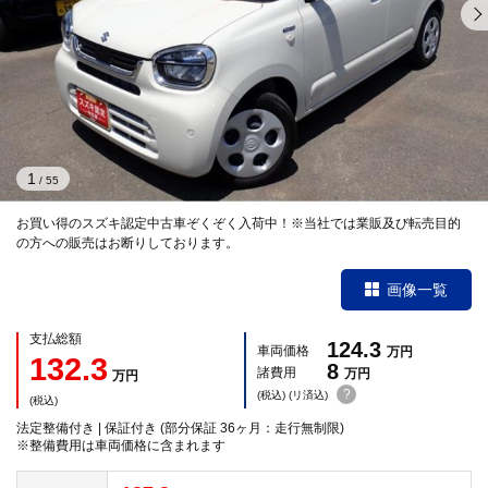
1
/
55
お買い得のスズキ認定中古車ぞくぞく入荷中！※当社では業販及び転売目的
の方への販売はお断りしております。
画像一覧
支払総額
124.3
車両価格
万円
132.3
8
諸費用
万円
万円
?
(税込) (リ済込)
(税込)
法定整備付き | 保証付き (部分保証 36ヶ月：走行無制限)
※整備費用は車両価格に含まれます