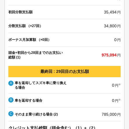
35,494
初回分割支払額
円
34,800
分割支払額 （×27回）
円
0
ボーナス月加算額 （×0回）
円
頭金+初回から28回までのお支払い
975,094
円
総額 (1)
最終回 : 29回目のお支払額
車を返却してスズキ車に乗り換え
A
0
※
円
る場合
B
0
車を返却する場合
※
円
C
785,000
そのまま乗り続ける場合 (2)
円
クレジット支払総額（頭金含む）（1）+（2）