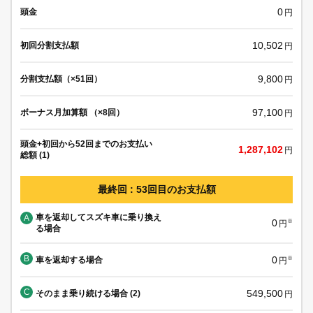
0
頭金
円
10,502
初回分割支払額
円
9,800
分割支払額（×51回）
円
97,100
ボーナス月加算額 （×8回）
円
頭金+初回から52回までのお支払い
1,287,102
円
総額 (1)
最終回 : 53回目のお支払額
車を返却してスズキ車に乗り換え
A
0
※
円
る場合
B
0
車を返却する場合
※
円
C
549,500
そのまま乗り続ける場合 (2)
円