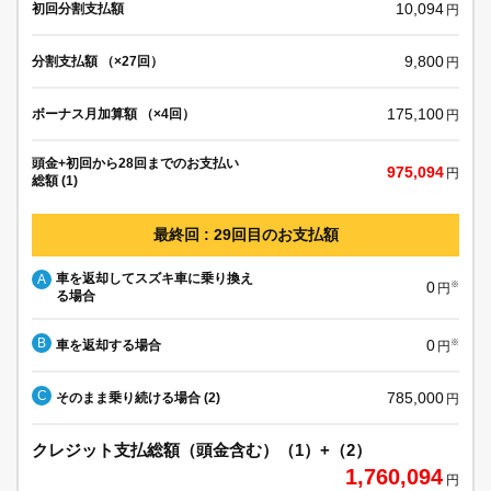
10,094
初回分割支払額
円
9,800
分割支払額 （×27回）
円
175,100
ボーナス月加算額 （×4回）
円
頭金+初回から28回までのお支払い
975,094
円
総額 (1)
最終回 : 29回目のお支払額
車を返却してスズキ車に乗り換え
A
0
※
円
る場合
B
0
車を返却する場合
※
円
C
785,000
そのまま乗り続ける場合 (2)
円
クレジット支払総額（頭金含む）（1）+（2）
1,760,094
円