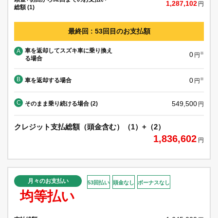
1,287,102
円
総額 (1)
最終回 : 53回目のお支払額
車を返却してスズキ車に乗り換え
A
0
※
円
る場合
B
0
車を返却する場合
※
円
C
549,500
そのまま乗り続ける場合 (2)
円
クレジット支払総額（頭金含む）（1）+（2）
1,836,602
円
月々のお支払い
53回払い
頭金なし
ボーナスなし
均等払い