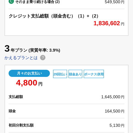
C
549,500
そのまま乗り続ける場合 (2)
円
クレジット支払総額（頭金含む）（1）+（2）
1,836,602
円
3
年プラン
(実質年率: 3.9%)
かえるプランとは
?
月々のお支払い
29回払い
頭金あり
ボーナス併用
4,800
円
1,645,000
支払総額
円
164,500
頭金
円
5,130
初回分割支払額
円