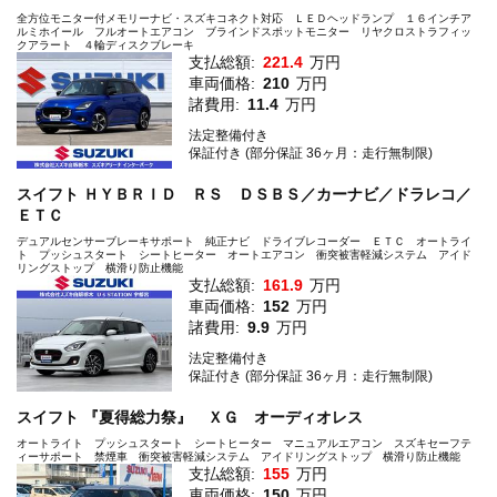
全方位モニター付メモリーナビ・スズキコネクト対応 ＬＥＤヘッドランプ １６インチア
ルミホイール フルオートエアコン ブラインドスポットモニター リヤクロストラフィッ
クアラート ４輪ディスクブレーキ
支払総額:
221.4
万円
車両価格:
210
万円
諸費用:
11.4
万円
法定整備付き
保証付き (部分保証 36ヶ月：走行無制限)
スイフト ＨＹＢＲＩＤ ＲＳ ＤＳＢＳ／カーナビ／ドラレコ／
ＥＴＣ
デュアルセンサーブレーキサポート 純正ナビ ドライブレコーダー ＥＴＣ オートライ
ト プッシュスタート シートヒーター オートエアコン 衝突被害軽減システム アイド
リングストップ 横滑り防止機能
支払総額:
161.9
万円
車両価格:
152
万円
諸費用:
9.9
万円
法定整備付き
保証付き (部分保証 36ヶ月：走行無制限)
スイフト 『夏得総力祭』 ＸＧ オーディオレス
オートライト プッシュスタート シートヒーター マニュアルエアコン スズキセーフテ
ィーサポート 禁煙車 衝突被害軽減システム アイドリングストップ 横滑り防止機能
支払総額:
155
万円
車両価格:
150
万円