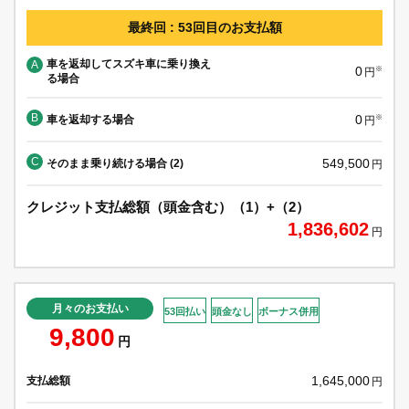
最終回 : 53回目のお支払額
車を返却してスズキ車に乗り換え
A
0
※
円
る場合
B
0
車を返却する場合
※
円
C
549,500
そのまま乗り続ける場合 (2)
円
クレジット支払総額（頭金含む）（1）+（2）
1,836,602
円
月々のお支払い
53回払い
頭金なし
ボーナス併用
9,800
円
1,645,000
支払総額
円