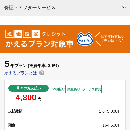
保証・アフターサービス
5
年プラン
(実質年率: 3.9%)
かえるプランとは
?
月々のお支払い
53回払い
頭金あり
ボーナス併用
4,800
円
1,645,000
支払総額
円
164,500
頭金
円