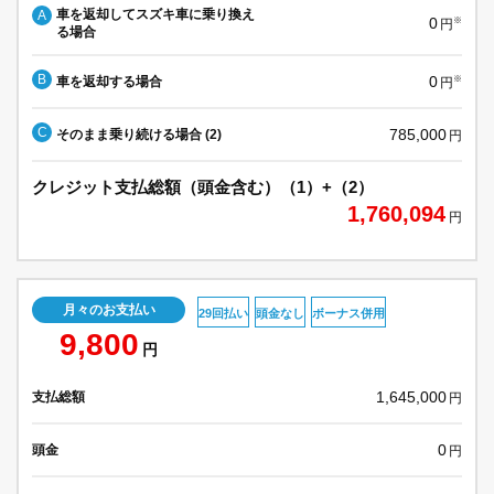
車を返却してスズキ車に乗り換え
A
0
※
円
る場合
B
0
車を返却する場合
※
円
C
785,000
そのまま乗り続ける場合 (2)
円
クレジット支払総額（頭金含む）（1）+（2）
1,760,094
円
月々のお支払い
29回払い
頭金なし
ボーナス併用
9,800
円
1,645,000
支払総額
円
0
頭金
円