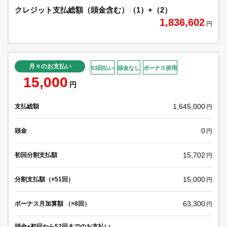
クレジット支払総額（頭金含む）（1）+（2）
1,836,602
円
月々のお支払い
53回払い
頭金なし
ボーナス併用
15,000
円
1,645,000
支払総額
円
0
頭金
円
15,702
初回分割支払額
円
15,000
分割支払額（×51回）
円
63,300
ボーナス月加算額 （×8回）
円
頭金+初回から52回までのお支払い