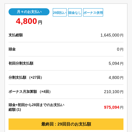
月々のお支払い
29回払い
頭金なし
ボーナス併用
4,800
円
1,645,000
支払総額
円
0
頭金
円
5,094
初回分割支払額
円
4,800
分割支払額 （×27回）
円
210,100
ボーナス月加算額 （×4回）
円
頭金+初回から28回までのお支払い
975,094
円
総額 (1)
最終回 : 29回目のお支払額