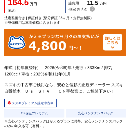
164.5
11.5
諸費用
万円
万円
?
(税込) (リ済込)
(税込)
法定整備付き | 保証付き (部分保証 36ヶ月：走行無制限)
※整備費用は車両価格に含まれます
年式（初年度登録）：2026(令和8)年 / 走行：833Km / 排気：
1200cc / 車検：2029(令和11)年01月
スズキの中古車ご検討なら、安心と信頼の正規ディーラー スズキ
自販栃木 Ｕ’ｓ ＳＴＡＴＩＯＮ宇都宮に、ご相談下さい！！
スズキプレミアム認定中古車
OK保証プレミアム
安心メンテナンスパック
※安心メンテナンスパックはかえるプランに付帯。安心メンテナンスパック
のみの加入も可（有料）。