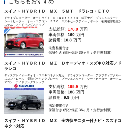
こちらもおすすめ
スイフト ＨＹＢＲＩＤ ＭＸ ５ＭＴ ドラレコ・ＥＴＣ
ドライブレコーダー オートライト Ｂｌｕｅｔｏｏｔｈ 純正ナビ プッシュスタート
シートヒーター オートエアコン ＥＴＣ スズキセーフティーサポート 衝突被害軽減シ
ステム アイドリングストップ
支払総額:
170.8
万円
車両価格:
160
万円
諸費用:
10.8
万円
法定整備付き
保証付き (部分保証 36ヶ月：走行無制限)
スイフト ＨＹＢＲＩＤ ＭＺ Ｄオーディオ・スズキＣ対応／ド
ラレコ
ディスプレイオーディオ・スズキコネクト対応 ドライブレコーダー アダプティブクルー
ズコントロール 電動パーキングブレーキ プッシュスタート シートヒーター オートエ
アコン アイドリングストップ
支払総額:
195.9
万円
車両価格:
186
万円
諸費用:
9.9
万円
法定整備付き
保証付き (部分保証 36ヶ月：走行無制限)
スイフト ＨＹＢＲＩＤ ＭＺ 全方位モニター付ナビ・スズキコ
ネクト対応