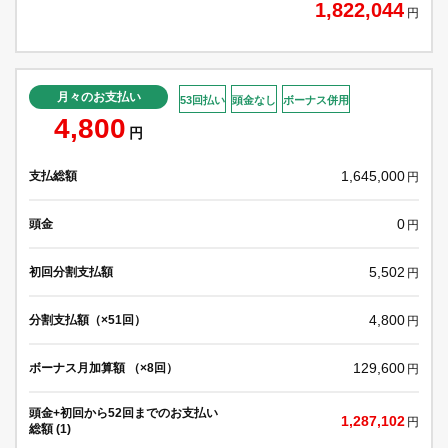
1,822,044
円
月々のお支払い
53回払い
頭金なし
ボーナス併用
4,800
円
1,645,000
支払総額
円
0
頭金
円
5,502
初回分割支払額
円
4,800
分割支払額（×51回）
円
129,600
ボーナス月加算額 （×8回）
円
頭金+初回から52回までのお支払い
1,287,102
円
総額 (1)