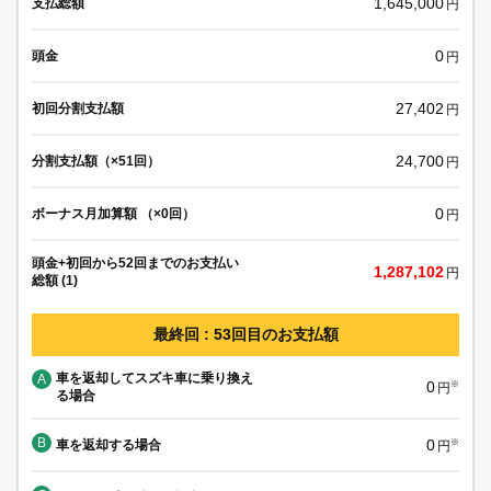
1,645,000
支払総額
円
0
頭金
円
27,402
初回分割支払額
円
24,700
分割支払額（×51回）
円
0
ボーナス月加算額 （×0回）
円
頭金+初回から52回までのお支払い
1,287,102
円
総額 (1)
最終回 : 53回目のお支払額
車を返却してスズキ車に乗り換え
A
0
※
円
る場合
B
0
車を返却する場合
※
円