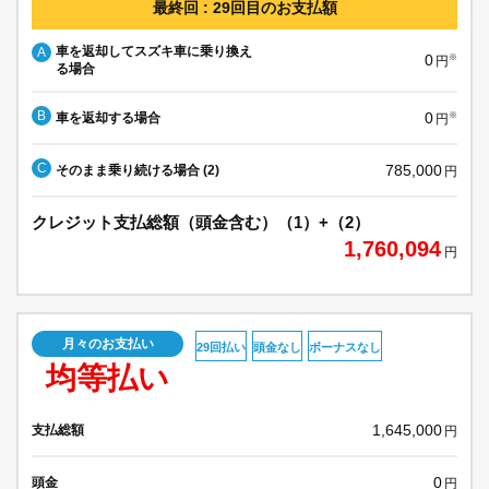
最終回 : 29回目のお支払額
車を返却してスズキ車に乗り換え
A
0
※
円
る場合
B
0
車を返却する場合
※
円
C
785,000
そのまま乗り続ける場合 (2)
円
クレジット支払総額（頭金含む）（1）+（2）
1,760,094
円
月々のお支払い
29回払い
頭金なし
ボーナスなし
均等払い
1,645,000
支払総額
円
0
頭金
円