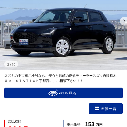
1
/
70
スズキの中古車ご検討なら、安心と信頼の正規ディーラースズキ自販栃木
Ｕ’ｓ ＳＴＡＴＩＯＮ宇都宮に、ご相談下さい！！
を見る
画像一覧
支払総額
153
車両価格
万円