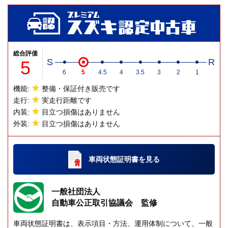
総合評価
5
S
R
6
5
4.5
4
3.5
3
2
1
機能:
整備・保証付き販売です
走行:
実走行距離です
内装:
目立つ損傷はありません
外装:
目立つ損傷はありません
車両状態証明書
を見る
一般社団法人
自動車公正取引協議会 監修
車両状態証明書は、表示項目・方法、運用体制について、一般