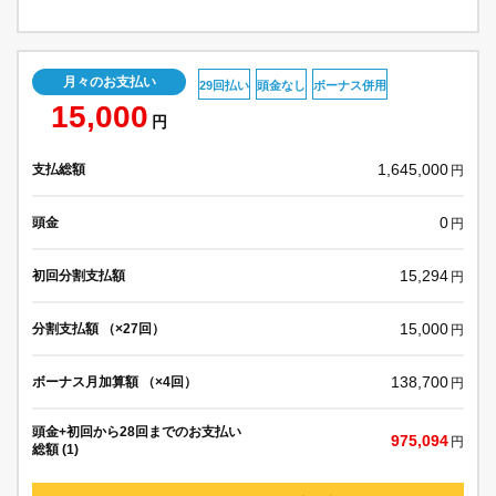
月々のお支払い
29回払い
頭金なし
ボーナス併用
15,000
円
1,645,000
支払総額
円
0
頭金
円
15,294
初回分割支払額
円
15,000
分割支払額 （×27回）
円
138,700
ボーナス月加算額 （×4回）
円
頭金+初回から28回までのお支払い
975,094
円
総額 (1)