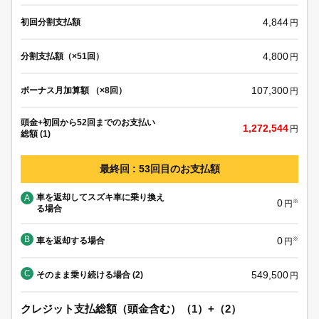
4,844
初回分割支払額
円
4,800
分割支払額（×51回）
円
107,300
ボーナス月加算額 （×8回）
円
頭金+初回から52回までのお支払い
1,272,544
円
総額 (1)
最終回 : 53回目のお支払額
車を返却してスズキ車に乗り換え
A
0
※
円
る場合
B
0
車を返却する場合
※
円
C
549,500
そのまま乗り続ける場合 (2)
円
クレジット支払総額（頭金含む）（1）+（2）