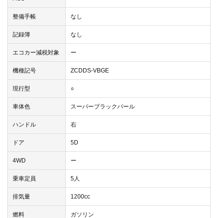
整備手帳
なし
記録簿
なし
エコカー減税対象
ー
機種記号
ZCDDS-VBGE
現行型
○
車体色
スーパーブラックパール
ハンドル
右
ドア
5D
4WD
ー
乗車定員
5人
排気量
1200cc
燃料
ガソリン