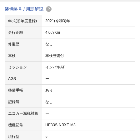
装備略号 / 用語解説
?
年式(初年度登録)
2021(令和3)年
走行距離
4.0万Km
修復歴
なし
車検
車検整備付
ミッション
インパネAT
AGS
ー
整備手帳
あり
記録簿
なし
エコカー減税対象
ー
機種記号
HE33S-NBXE-M3
現行型
○