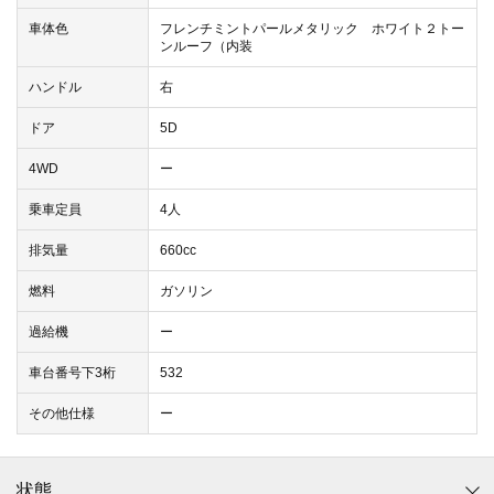
車体色
フレンチミントパールメタリック ホワイト２トー
ンルーフ（内装
ハンドル
右
ドア
5D
4WD
ー
乗車定員
4人
排気量
660cc
燃料
ガソリン
過給機
ー
車台番号下3桁
532
その他仕様
ー
状態