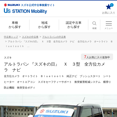
スズキ公式中古車検索サイト
0
お気に入り
車種
地域
認定中古車
から探す
から探す
から探す
検索
メニュー
中古車トップ
スズキの中古車
アルトラパンの中古車
アルトラパン 『スズキの日』 Ｘ ３型 全方位カメラ ナビ 全方位カメラ オートライト Ｂ
ｌｕｅｔｏｏｔｈ ...
7
人お気に入り追加中
スズキ
アルトラパン 『スズキの日』 Ｘ ３型 全方位カメ
ラ ナビ
全方位カメラ オートライト Ｂｌｕｅｔｏｏｔｈ 純正ナビ プッシュスタート シート
ヒーター オートエアコン スズキセーフティーサポート 衝突被害軽減システム 横滑り
防止機能 衝突安全ボディ