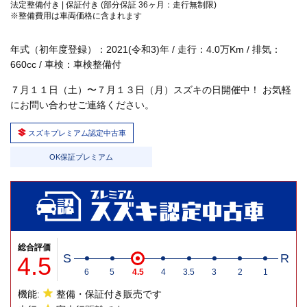
法定整備付き | 保証付き (部分保証 36ヶ月：走行無制限)
※整備費用は車両価格に含まれます
年式（初年度登録）：2021(令和3)年 / 走行：4.0万Km / 排気：
660cc / 車検：車検整備付
７月１１日（土）〜７月１３日（月）スズキの日開催中！ お気軽
にお問い合わせご連絡ください。
スズキプレミアム認定中古車
OK保証プレミアム
総合評価
4.5
S
R
6
5
4.5
4
3.5
3
2
1
機能:
整備・保証付き販売です