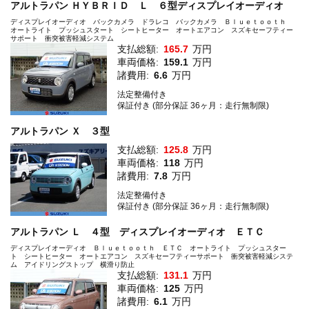
アルトラパン ＨＹＢＲＩＤ Ｌ ６型ディスプレイオーディオ
ディスプレイオーディオ バックカメラ ドラレコ バックカメラ Ｂｌｕｅｔｏｏｔｈ
オートライト プッシュスタート シートヒーター オートエアコン スズキセーフティー
サポート 衝突被害軽減システム
支払総額:
165.7
万円
車両価格:
159.1
万円
諸費用:
6.6
万円
法定整備付き
保証付き (部分保証 36ヶ月：走行無制限)
アルトラパン Ｘ ３型
支払総額:
125.8
万円
車両価格:
118
万円
諸費用:
7.8
万円
法定整備付き
保証付き (部分保証 36ヶ月：走行無制限)
アルトラパン Ｌ ４型 ディスプレイオーディオ ＥＴＣ
ディスプレイオーディオ Ｂｌｕｅｔｏｏｔｈ ＥＴＣ オートライト プッシュスター
ト シートヒーター オートエアコン スズキセーフティーサポート 衝突被害軽減システ
ム アイドリングストップ 横滑り防止
支払総額:
131.1
万円
車両価格:
125
万円
諸費用:
6.1
万円