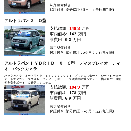
法定整備付き
保証付き (部分保証 36ヶ月：走行無制限)
アルトラパン Ｘ ５型
支払総額:
148.3
万円
車両価格:
142
万円
諸費用:
6.3
万円
法定整備付き
保証付き (部分保証 36ヶ月：走行無制限)
アルトラパン ＨＹＢＲＩＤ Ｘ ６型 ディスプレイオーディ
オ バックカメラ
バックカメラ オートライト Ｂｌｕｅｔｏｏｔｈ プッシュスタート シートヒーター
オートエアコン スズキセーフティーサポート 衝突被害軽減システム 横滑り防止機能
衝突安全ボディ 盗難防止システム
支払総額:
184.9
万円
車両価格:
178
万円
諸費用:
6.9
万円
法定整備付き
保証付き (部分保証 36ヶ月：走行無制限)