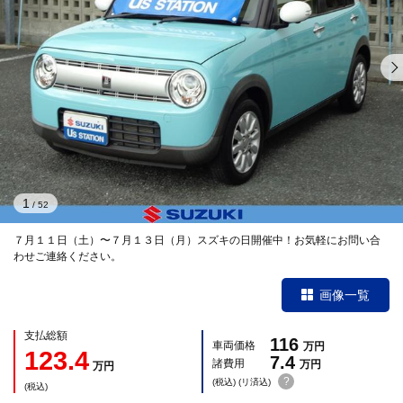
1
/
52
７月１１日（土）〜７月１３日（月）スズキの日開催中！お気軽にお問い合
わせご連絡ください。
画像一覧
支払総額
116
車両価格
万円
123.4
7.4
諸費用
万円
万円
?
(税込) (リ済込)
(税込)