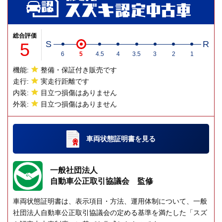
総合評価
5
S
R
6
5
4.5
4
3.5
3
2
1
機能:
整備・保証付き販売です
走行:
実走行距離です
内装:
目立つ損傷はありません
外装:
目立つ損傷はありません
車両状態証明書
を見る
一般社団法人
自動車公正取引協議会 監修
車両状態証明書は、表示項目・方法、運用体制について、一般
社団法人自動車公正取引協議会の定める基準を満たした「スズ