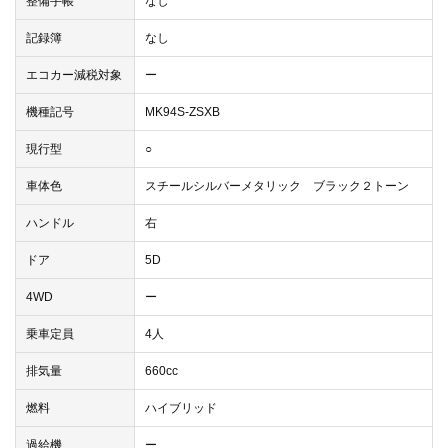
整備手帳
なし
記録簿
なし
エコカー減税対象
ー
機種記号
MK94S-ZSXB
現行型
○
車体色
スチールシルバーメタリック ブラック２トーン
ハンドル
右
ドア
5D
4WD
ー
乗車定員
4人
排気量
660cc
燃料
ハイブリッド
過給機
ー