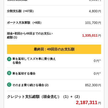
4,800
分割支払額（×47回）
円
101,700
ボーナス月加算額 （×8回）
円
頭金+初回から48回までのお支払い
1,335,011
円
総額 (1)
最終回 : 49回目のお支払額
車を返却してスズキ車に乗り換え
A
0
※
円
る場合
B
0
車を返却する場合
※
円
C
852,300
そのまま乗り続ける場合 (2)
円
クレジット支払総額（頭金含む）（1）+（2）
2,187,311
円