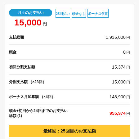
月々のお支払い
25回払い
頭金なし
ボーナス併用
15,000
円
1,935,000
支払総額
円
0
頭金
円
15,374
初回分割支払額
円
15,000
分割支払額 （×23回）
円
148,900
ボーナス月加算額 （×4回）
円
頭金+初回から24回までのお支払い
955,974
円
総額 (1)
最終回 : 25回目のお支払額