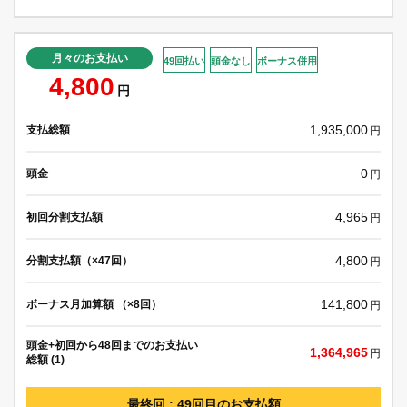
月々のお支払い
49回払い
頭金なし
ボーナス併用
4,800
円
1,935,000
支払総額
円
0
頭金
円
4,965
初回分割支払額
円
4,800
分割支払額（×47回）
円
141,800
ボーナス月加算額 （×8回）
円
頭金+初回から48回までのお支払い
1,364,965
円
総額 (1)
最終回 : 49回目のお支払額