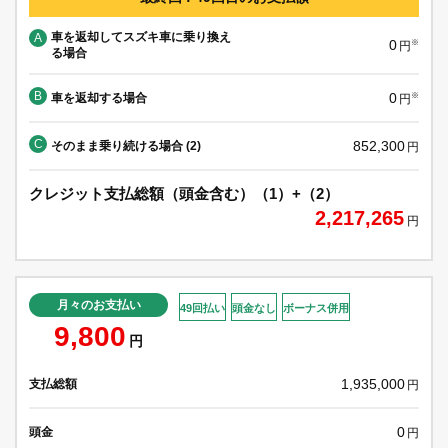
車を返却してスズキ車に乗り換え
A
0
※
円
る場合
B
0
車を返却する場合
※
円
C
852,300
そのまま乗り続ける場合 (2)
円
クレジット支払総額（頭金含む）（1）+（2）
2,217,265
円
月々のお支払い
49回払い
頭金なし
ボーナス併用
9,800
円
1,935,000
支払総額
円
0
頭金
円