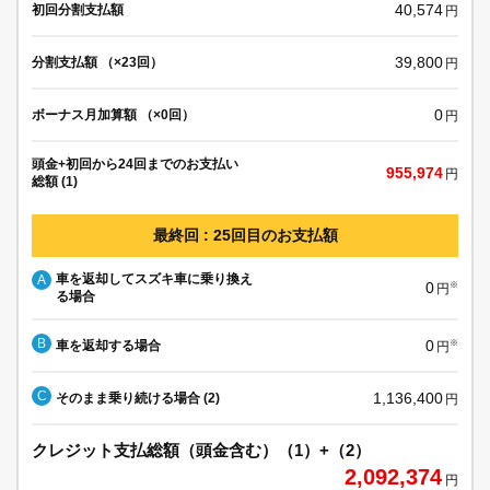
40,574
初回分割支払額
円
39,800
分割支払額 （×23回）
円
0
ボーナス月加算額 （×0回）
円
頭金+初回から24回までのお支払い
955,974
円
総額 (1)
最終回 : 25回目のお支払額
車を返却してスズキ車に乗り換え
A
0
※
円
る場合
B
0
車を返却する場合
※
円
C
1,136,400
そのまま乗り続ける場合 (2)
円
クレジット支払総額（頭金含む）（1）+（2）
2,092,374
円