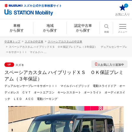
スズキ公式中古車検索サイト
0
お気に入り
車種
地域
認定中古車
から探す
から探す
から探す
検索
メニュー
中古車トップ
スズキの中古車
スペーシアカスタムの中古車
スペーシアカスタム ハイブリッドＸＳ ＯＫ保証プレミアム（３年保証） デュアルセンサーブレ
ーキサポートＩＩ マイルドハ ...
0
人お気に入り追加中
スズキ
UP
スペーシアカスタム ハイブリッドＸＳ ＯＫ保証プレミ
アム（３年保証）
デュアルセンサーブレーキサポートＩＩ マイルドハイブリッド 電動スライドドア オー
ディオレス ＣＶＴ オートエアコン キーレススタート オートライト オーディオスイ
ッチ ＬＥＤ ＡＣＣ 電動パーキング