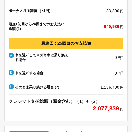
133,800
ボーナス月加算額 （×4回）
円
頭金+初回から24回までのお支払い
940,939
円
総額 (1)
最終回 : 25回目のお支払額
車を返却してスズキ車に乗り換え
A
0
※
円
る場合
B
0
車を返却する場合
※
円
C
1,136,400
そのまま乗り続ける場合 (2)
円
クレジット支払総額（頭金含む）（1）+（2）
2,077,339
円