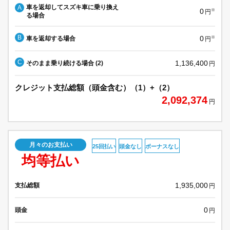
車を返却してスズキ車に乗り換え
A
0
※
円
る場合
B
0
車を返却する場合
※
円
C
1,136,400
そのまま乗り続ける場合 (2)
円
クレジット支払総額（頭金含む）（1）+（2）
2,092,374
円
月々のお支払い
25回払い
頭金なし
ボーナスなし
均等払い
1,935,000
支払総額
円
0
頭金
円