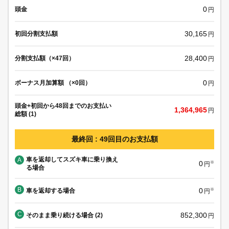
0
頭金
円
30,165
初回分割支払額
円
28,400
分割支払額（×47回）
円
0
ボーナス月加算額 （×0回）
円
頭金+初回から48回までのお支払い
1,364,965
円
総額 (1)
最終回 : 49回目のお支払額
車を返却してスズキ車に乗り換え
A
0
※
円
る場合
B
0
車を返却する場合
※
円
C
852,300
そのまま乗り続ける場合 (2)
円