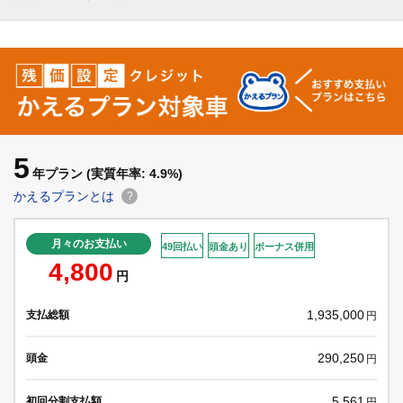
5
年プラン
(実質年率: 4.9%)
かえるプランとは
?
月々のお支払い
49回払い
頭金あり
ボーナス併用
4,800
円
1,935,000
支払総額
円
290,250
頭金
円
5,561
初回分割支払額
円