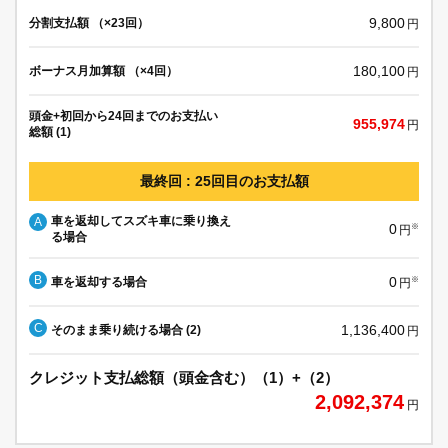
9,800
分割支払額 （×23回）
円
180,100
ボーナス月加算額 （×4回）
円
頭金+初回から24回までのお支払い
955,974
円
総額 (1)
最終回 : 25回目のお支払額
車を返却してスズキ車に乗り換え
A
0
※
円
る場合
B
0
車を返却する場合
※
円
C
1,136,400
そのまま乗り続ける場合 (2)
円
クレジット支払総額（頭金含む）（1）+（2）
2,092,374
円