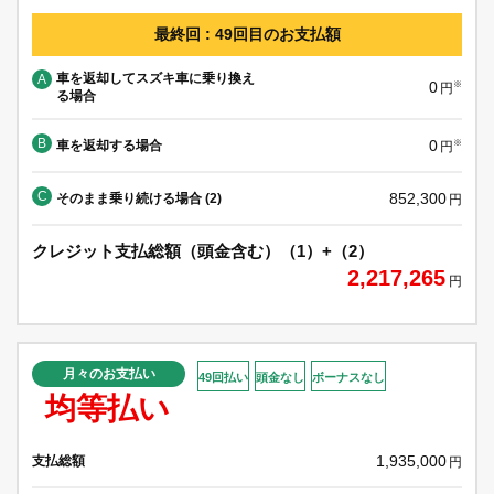
最終回 : 49回目のお支払額
車を返却してスズキ車に乗り換え
A
0
※
円
る場合
B
0
車を返却する場合
※
円
C
852,300
そのまま乗り続ける場合 (2)
円
クレジット支払総額（頭金含む）（1）+（2）
2,217,265
円
月々のお支払い
49回払い
頭金なし
ボーナスなし
均等払い
1,935,000
支払総額
円