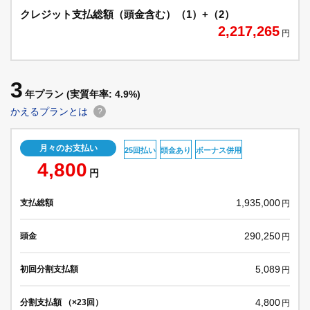
クレジット支払総額（頭金含む）（1）+（2）
2,217,265
円
3
年プラン
(実質年率: 4.9%)
かえるプランとは
?
月々のお支払い
25回払い
頭金あり
ボーナス併用
4,800
円
1,935,000
支払総額
円
290,250
頭金
円
5,089
初回分割支払額
円
4,800
分割支払額 （×23回）
円