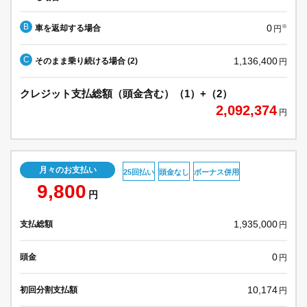
B
0
車を返却する場合
※
円
C
1,136,400
そのまま乗り続ける場合 (2)
円
クレジット支払総額（頭金含む）（1）+（2）
2,092,374
円
月々のお支払い
25回払い
頭金なし
ボーナス併用
9,800
円
1,935,000
支払総額
円
0
頭金
円
10,174
初回分割支払額
円