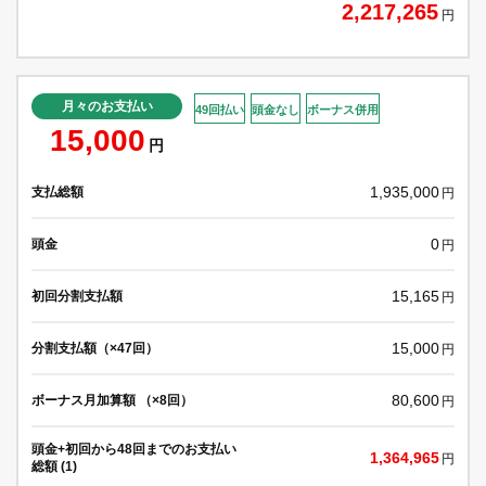
2,217,265
円
月々のお支払い
49回払い
頭金なし
ボーナス併用
15,000
円
1,935,000
支払総額
円
0
頭金
円
15,165
初回分割支払額
円
15,000
分割支払額（×47回）
円
80,600
ボーナス月加算額 （×8回）
円
頭金+初回から48回までのお支払い
1,364,965
円
総額 (1)