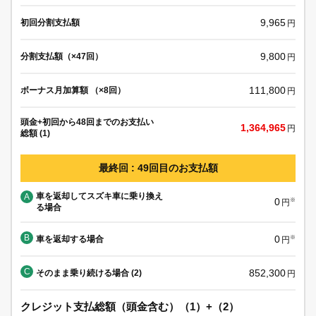
9,965
初回分割支払額
円
9,800
分割支払額（×47回）
円
111,800
ボーナス月加算額 （×8回）
円
頭金+初回から48回までのお支払い
1,364,965
円
総額 (1)
最終回 : 49回目のお支払額
車を返却してスズキ車に乗り換え
A
0
※
円
る場合
B
0
車を返却する場合
※
円
C
852,300
そのまま乗り続ける場合 (2)
円
クレジット支払総額（頭金含む）（1）+（2）