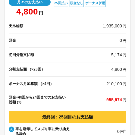
月々のお支払い
25回払い
頭金なし
ボーナス併用
4,800
円
1,935,000
支払総額
円
0
頭金
円
5,174
初回分割支払額
円
4,800
分割支払額 （×23回）
円
210,100
ボーナス月加算額 （×4回）
円
頭金+初回から24回までのお支払い
955,974
円
総額 (1)
最終回 : 25回目のお支払額
車を返却してスズキ車に乗り換え
A
0
※
円
る場合