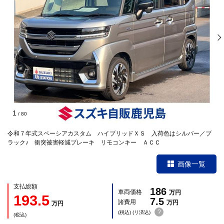
1
/
80
令和７年式スペーシアカスタム ハイブリッドＸＳ 入荷色はシルバー／ブ
ラック♪ 衝突被害軽減ブレーキ リモコンキー ＡＣＣ
画像一覧
支払総額
186
車両価格
万円
193.5
7.5
諸費用
万円
万円
?
(税込) (リ済込)
(税込)