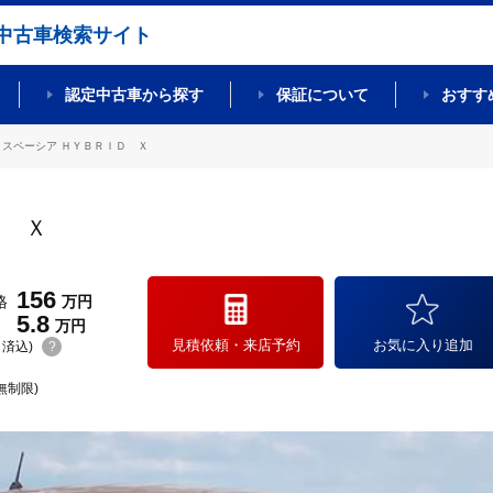
中古車検索サイト
認定中古車から探す
保証について
おすす
スペーシア ＨＹＢＲＩＤ Ｘ
Ｄ Ｘ
156
格
万円
5.8
万円
見積依頼・来店予約
お気に入り追加
(リ済込)
?
無制限)