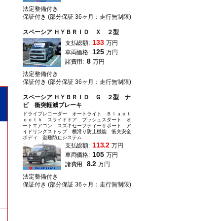
法定整備付き
保証付き (部分保証 36ヶ月：走行無制限)
スペーシア ＨＹＢＲＩＤ Ｘ ２型
133
支払総額:
万円
125
車両価格:
万円
8
諸費用:
万円
法定整備付き
保証付き (部分保証 36ヶ月：走行無制限)
スペーシア ＨＹＢＲＩＤ Ｇ ２型 ナ
ビ 衝突軽減ブレーキ
ドライブレコーダー オートライト Ｂｌｕｅｔ
ｏｏｔｈ スライドドア プッシュスタート オ
ートエアコン スズキセーフティーサポート ア
イドリングストップ 横滑り防止機能 衝突安全
ボディ 盗難防止システム
113.2
支払総額:
万円
105
車両価格:
万円
8.2
諸費用:
万円
法定整備付き
保証付き (部分保証 36ヶ月：走行無制限)