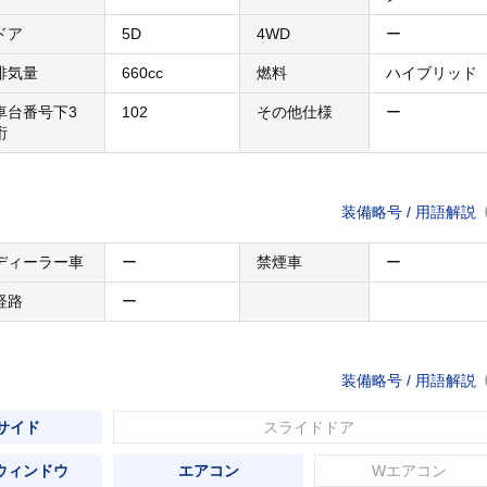
ドア
5D
4WD
ー
排気量
660cc
燃料
ハイブリッド
車台番号下3
102
その他仕様
ー
桁
装備略号 / 用語解説
ディーラー車
ー
禁煙車
ー
経路
ー
装備略号 / 用語解説
 サイド
スライドドア
ウィンドウ
エアコン
Wエアコン