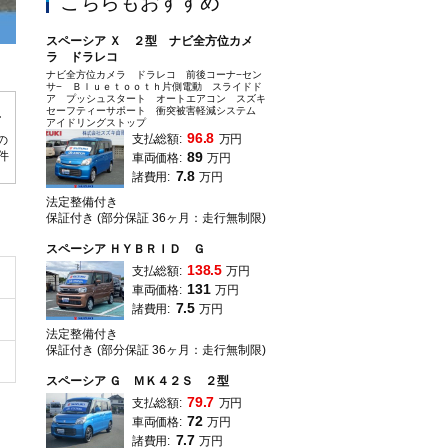
こちらもおすすめ
スペーシア Ｘ ２型 ナビ全方位カメ
ラ ドラレコ
クルマで過ごす時間がもっと好きになる、快適装備が充実！スペーシア ＨＹＢ
ナビ全方位カメラ ドラレコ 前後コーナ−セン
問い合わせください♪
サ− Ｂｌｕｅｔｏｏｔｈ片側電動 スライドド
ア プッシュスタート オートエアコン スズキ
セーフティーサポート 衝突被害軽減システム
アイドリングストップ
96.8
支払総額:
万円
の
0件
89
車両価格:
万円
7.8
諸費用:
万円
法定整備付き
保証付き (部分保証 36ヶ月：走行無制限)
スペーシア ＨＹＢＲＩＤ Ｇ
138.5
支払総額:
万円
131
車両価格:
万円
7.5
諸費用:
万円
法定整備付き
保証付き (部分保証 36ヶ月：走行無制限)
スペーシア Ｇ ＭＫ４２Ｓ ２型
79.7
支払総額:
万円
72
車両価格:
万円
7.7
諸費用:
万円