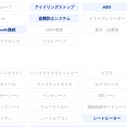
ルーフ
アイドリングストップ
ABS
ール
盗難防止システム
ドライブレコーダー
tooth接続
100V電源
展示・試乗車
デフロック
リフトアップ
セノンライト）
ヘッドライトウォッシャー
エアロ
ホイール
ランフラットタイヤ
ルーフレール
ザーシート
ベンチシート
3列シート
ップシート
ウォークスルー
電動格納サードシート
トマン
シートエアコン
シートヒーター