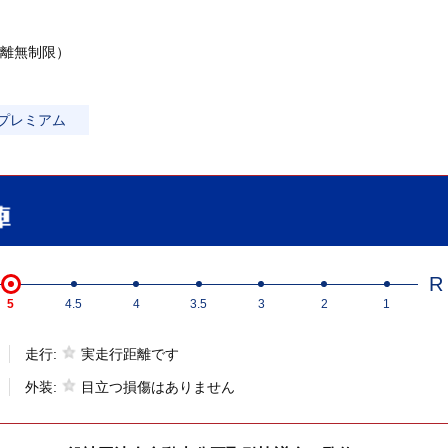
離無制限）
プレミアム
R
5
4.5
4
3.5
3
2
1
走行:
実走行距離です
外装:
目立つ損傷はありません