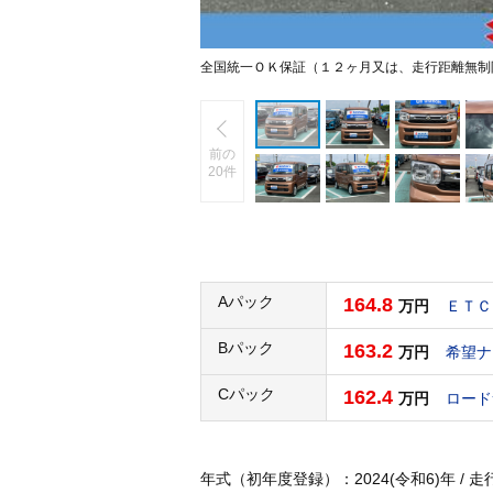
全国統一ＯＫ保証（１２ヶ月又は、走行距離無制
前の
20件
Aパック
164.8
万円
ＥＴＣ
Bパック
163.2
万円
希望ナ
Cパック
162.4
万円
ロード
年式（初年度登録）：2024(令和6)年 / 走行：2