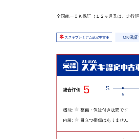
全国統一ＯＫ保証（１２ヶ月又は、走行距
OK保証
スズキプレミアム認定中古車
5
S
総合評価
6
機能:
整備・保証付き販売です
内装:
目立つ損傷はありません