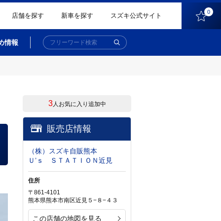
0
店舗を探す
新車を探す
スズキ公式サイト
め情報
3
人お気に入り追加中
販売店情報
（株）スズキ自販熊本
Ｕ’ｓ ＳＴＡＴＩＯＮ近見
住所
〒861-4101
熊本県熊本市南区近見５−８−４３
この店舗の地図を見る