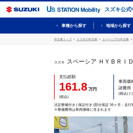
スズキ公式
車種から探す
地域から探す
中古車トップ
スズキの中古車
スペーシアの中古車
スペーシア ＨＹＢＲＩ
スズキ
支払総額
車両価
161.8
諸費用
万円
(税込) 
(税込)
法定整備付き | 保証付き (部分保証 36ヶ月：走行
※整備費用は車両価格に含まれます