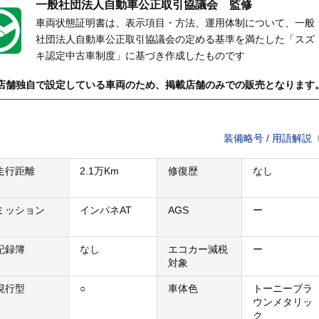
一般社団法人
自動車公正取引協議会 監修
車両状態証明書は、表示項目・方法、運用体制について、一般
社団法人自動車公正取引協議会の定める基準を満たした「スズ
キ認定中古車制度」に基づき作成したものです
店舗独自で設定している車両のため、掲載店舗のみでの販売となります
装備略号 / 用語解説
走行距離
2.1万Km
修復歴
なし
ミッション
インパネAT
AGS
ー
記録簿
なし
エコカー減税
ー
対象
現行型
○
車体色
トーニーブラ
ウンメタリッ
ク